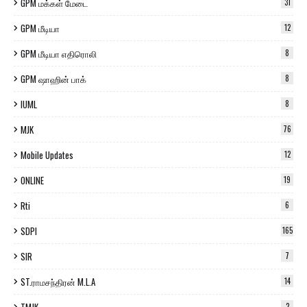
GPM மக்கள் மேடை
31
GPM மீடியா
12
GPM மீடியா எதிரொலி
8
GPM ஷாஹின் பாக்
8
IUML
8
MJK
76
Mobile Updates
12
ONLINE
19
Rti
6
SDPI
165
SIR
7
ST.ராமசந்திரன் M.L.A
14
2