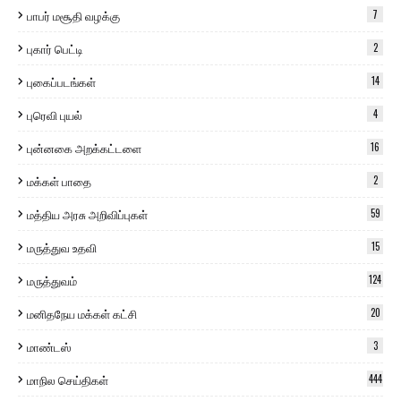
பாபர் மசூதி வழக்கு
7
புகார் பெட்டி
2
புகைப்படங்கள்
14
புரெவி புயல்
4
புன்னகை அறக்கட்டளை
16
மக்கள் பாதை
2
மத்திய அரசு அறிவிப்புகள்
59
மருத்துவ உதவி
15
மருத்துவம்
124
மனிதநேய மக்கள் கட்சி
20
மாண்டஸ்
3
மாநில செய்திகள்
444