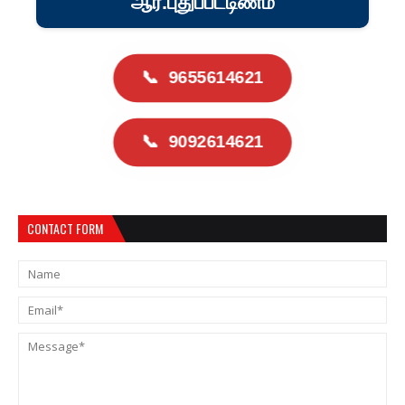
ஆர்.புதுப்பட்டிணம்
📞
9655614621
📞
9092614621
CONTACT FORM