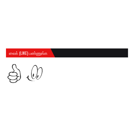
லைக் (LIKE) பண்ணுங்க