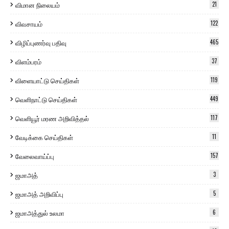
விமான நிலையம்
21
விவசாயம்
122
விழிப்புணர்வு பதிவு
465
விளம்பரம்
37
விளையாட்டு செய்திகள்
119
வெளிநாட்டு செய்திகள்
449
வெளியூர் மரண அறிவித்தல்
117
வேடிக்கை செய்திகள்
11
வேலைவாய்ப்பு
157
ஜமாஅத்
3
ஜமாஅத் அறிவிப்பு
5
ஜமாஅத்துல் உலமா
6