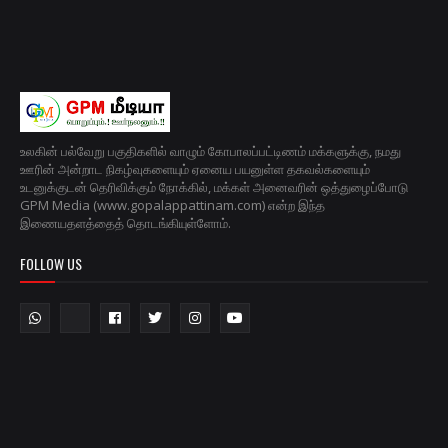
உலகின் பல்வேறு பகுதிகளில் வாழும் கோபாலப்பட்டிணம் மக்களுக்கு, நமது
ஊரின் அன்றாட நிகழ்வுகளையும் ஏனைய பயனுள்ள தகவல்களையும்
உடனுக்குடன் தெரிவிக்கும் நோக்கில், மக்கள் அனைவரின் ஒத்துழைப்போடு
GPM Media (www.gopalappattinam.com) என்ற இந்த
இணையதளத்தைத் தொடங்கியுள்ளோம்.
FOLLOW US