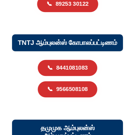
📞
89253 30122
TNTJ ஆம்புலன்ஸ் கோபாலப்பட்டிணம்
📞
8441081083
📞
9566508108
தமுமுக ஆம்புலன்ஸ்