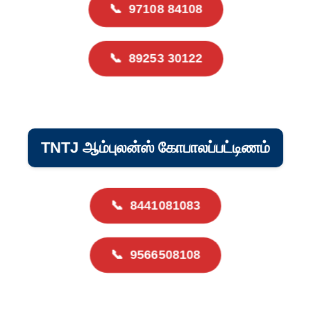
📞
97108 84108
📞
89253 30122
TNTJ ஆம்புலன்ஸ் கோபாலப்பட்டிணம்
📞
8441081083
📞
9566508108