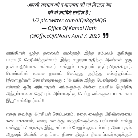
आपसी सदभाव की व मानवता की जो मिसाल पेश
की,वो क़ाबिले तारीफ़ है।
1/2
pic.twitter.com/IIQe8qgMQG
— Office Of Kamal Nath
(@OfficeOfKNath)
April 7, 2020
காங்கிரஸ் மூத்த தலைவர் கமல்நாத் இந்த சம்பவம் குறித்து
பாராட்டு தெரிவித்துள்ளார். இந்த சமுதாயத்திற்கு அவர்கள் ஒரு
முன்மாதிரியாக உள்ளனர் என்றும் புகழாரம் சூட்டியிருக்கிறார்.
பெண்ணின் உடலை தகனம் செய்தது குறித்து சம்பந்தப்பட்ட
இளைஞர்கள் சொன்னதாவது : “அவங்க இந்து பெண்தான். நாங்க
எல்லாம் ஒரே ஏரியாதான். எங்களுக்கு சின்ன வயசில் இருந்தே
அந்தம்மாவை தெரியும். அம்மாவுக்கு செய்ற எங்களுடைய கடமை
இது” என்கிறார்கள்!!
எதை வைத்து அரசியல் செய்யலாம், எதை வைத்து பிரிவினையை
உண்டாக்கலாம், எதை வைத்து மததுவேஷத்தை பரப்பலாம் என்று
எண்ணும் சிலருக்கு இந்த சம்பவம் மேலும் ஒரு சம்மட்டி அடியாகும்.
அதுவும் டெல்லி மாநாட்டை திசை திருப்ப நினைப்பவர்களுக்கும்