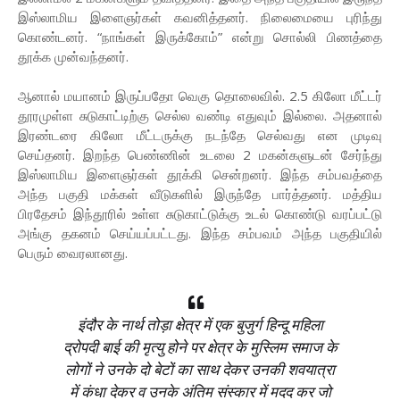
இஸ்லாமிய இளைஞர்கள் கவனித்தனர். நிலைமையை புரிந்து
கொண்டனர். “நாங்கள் இருக்கோம்” என்று சொல்லி பிணத்தை
தூக்க முன்வந்தனர்.
ஆனால் மயானம் இருப்பதோ வெகு தொலைவில். 2.5 கிலோ மீட்டர்
தூரமுள்ள சுடுகாட்டிற்கு செல்ல வண்டி எதுவும் இல்லை. அதனால்
இரண்டரை கிலோ மீட்டருக்கு நடந்தே செல்வது என முடிவு
செய்தனர். இறந்த பெண்ணின் உடலை 2 மகன்களுடன் சேர்ந்து
இஸ்லாமிய இளைஞர்கள் தூக்கி சென்றனர். இந்த சம்பவத்தை
அந்த பகுதி மக்கள் வீடுகளில் இருந்தே பார்த்தனர். மத்திய
பிரதேசம் இந்தூரில் உள்ள சுடுகாட்டுக்கு உடல் கொண்டு வரப்பட்டு
அங்கு தகனம் செய்யப்பட்டது. இந்த சம்பவம் அந்த பகுதியில்
பெரும் வைரலானது.
इंदौर के नार्थ तोड़ा क्षेत्र में एक बुजुर्ग हिन्दू महिला
द्रोपदी बाई की मृत्यु होने पर क्षेत्र के मुस्लिम समाज के
लोगों ने उनके दो बेटों का साथ देकर उनकी शवयात्रा
में कंधा देकर व उनके अंतिम संस्कार में मदद कर जो