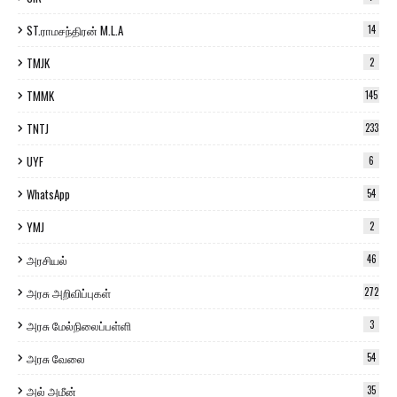
ST.ராமசந்திரன் M.L.A
14
TMJK
2
TMMK
145
TNTJ
233
UYF
6
WhatsApp
54
YMJ
2
அரசியல்
46
அரசு அறிவிப்புகள்
272
அரசு மேல்நிலைப்பள்ளி
3
அரசு வேலை
54
அல் அமீன்
35