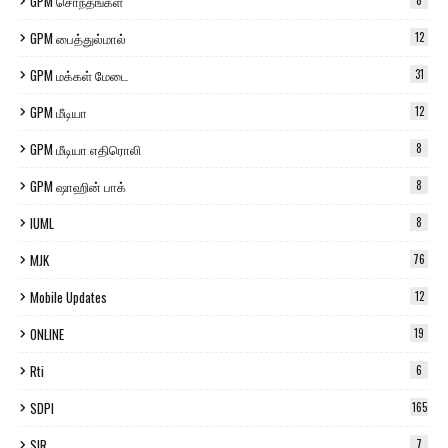
GPM சொந்தங்கள்
8
GPM பைத்துல்மால்
12
GPM மக்கள் மேடை
31
GPM மீடியா
12
GPM மீடியா எதிரொலி
8
GPM ஷாஹின் பாக்
8
IUML
8
MJK
76
Mobile Updates
12
ONLINE
19
Rti
6
SDPI
165
SIR
7