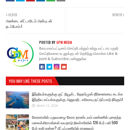
OLDER
NEWER
அண்டை வீட்டாரிடம் அன்புடன்
நடப்போம்.!
POSTED BY
GPM MEDIA
கோபாலப்பட்டினம் செய்தி மற்றும் சுற்று வட்டார பகுதி
செய்திகளை உடனுக்குடன் தெரிந்து கொள்ள Like &
Joint & Subscribe பண்ணுங்க
YOU MAY LIKE THESE POSTS
இந்தியர்களுக்கு குட் நியூஸ்... ஹோர்முஸ் நீரிணையை கடக்க
இந்திய கப்பல்களுக்கு அனுமதி.. எரிவாயு தட்டுப்பாடு நீங்கும்!
March 12, 2026
கேரளாவில் பருவமழை கோர தாண்டவம் மண்ணில் புதைந்த
மலைக்கிராமங்கள் வயநாடு நிலச்சரிவில் 126 பேர் பலி 500
பேர் கதி என்ன? மீட்புப்பணியில் ராணுவம்