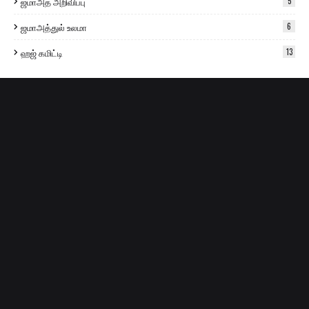
ஜமாஅத் அறிவிப்பு
5
ஜமாஅத்துல் உலமா
6
ஹஜ் கமிட்டி
13