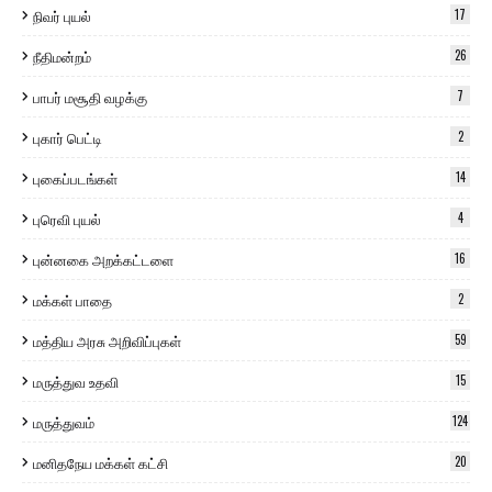
நிவர் புயல்
17
நீதிமன்றம்
26
பாபர் மசூதி வழக்கு
7
புகார் பெட்டி
2
புகைப்படங்கள்
14
புரெவி புயல்
4
புன்னகை அறக்கட்டளை
16
மக்கள் பாதை
2
மத்திய அரசு அறிவிப்புகள்
59
மருத்துவ உதவி
15
மருத்துவம்
124
மனிதநேய மக்கள் கட்சி
20