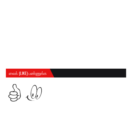
லைக் (LIKE) பண்ணுங்க