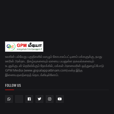
உலகின் பல்வேறு பகுதிகளில் வாழும் கோபாலப்பட்டிணம் மக்களுக்கு, நமது
ஊரின் அன்றாட நிகழ்வுகளையும் ஏனைய பயனுள்ள தகவல்களையும்
உடனுக்குடன் தெரிவிக்கும் நோக்கில், மக்கள் அனைவரின் ஒத்துழைப்போடு
GPM Media (www.gopalappattinam.com) என்ற இந்த
இணையதளத்தைத் தொடங்கியுள்ளோம்.
FOLLOW US