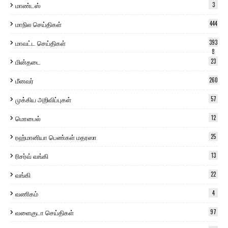
மாண்டஸ்
3
மாநில செய்திகள்
444
மாவட்ட செய்திகள்
393
8
மின்தடை
23
மீனவர்
260
முக்கிய அறிவிப்புகள்
57
மொபைல்
12
ரஹ்மானியா பெண்கள் மதரஸா
25
ரிசர்வ் வங்கி
13
வங்கி
22
வணிகம்
4
வளைகுடா செய்திகள்
97