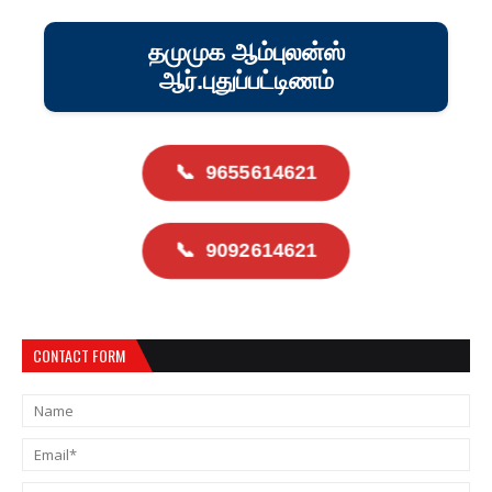
தமுமுக ஆம்புலன்ஸ்
ஆர்.புதுப்பட்டிணம்
📞
9655614621
📞
9092614621
CONTACT FORM