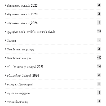
கிராமசபை கூட்டம்_2022
20
கிராமசபை கூட்டம்_2023
25
கிராமசபை கூட்டம்_2024
8
குடியுரிமை சட்ட எதிர்ப்பு போராட்டங்கள்
110
கேரளா
5
கொரோனா ஊரடங்கு
29
கொரோனா வைரஸ்
460
சட்டப்பேரவைத் தேர்தல் 2021
152
சட்டமன்றத் தேர்தல்_2026
24
சமுதாய அமைப்புகள்
11
சமூக வலைத்தளம்
5
சமையல் எரிவாயு
6