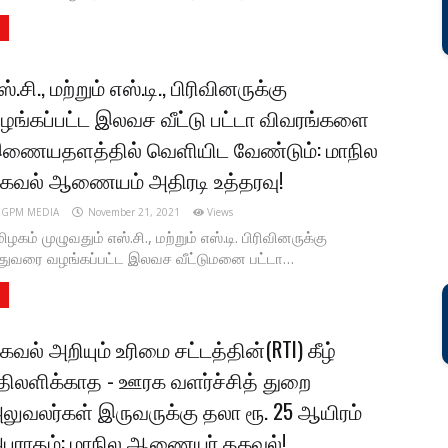
ஸ்.சி., மற்றும் எஸ்.டி., பிரிவினருக்கு
ழங்கப்பட்ட இலவச வீட்டு பட்டா விவரங்களை
ணையதளத்தில் வெளியிட வேண்டும்: மாநில
கவல் ஆணையம் அதிரடி உத்தரவு!
GPM MEDIA
November 21, 2021
Views
ிழகம் முழுவதும் எஸ்.சி., மற்றும் எஸ்.டி. பிரிவினருக்கு
துவரை வழங்கப்பட்ட இலவச வீட்டுமனை பட்டா…
கவல் அறியும் உரிமை சட்டத்தின்(RTI) கீழ்
திலளிக்காத - ஊரக வளர்ச்சித் துறை
லுவலர்கள் இருவருக்கு தலா ரூ. 25 ஆயிரம்
பராதம்: மாநில ஆணையர் தகவல்!