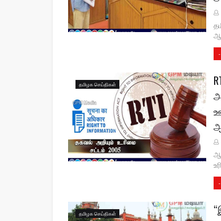
தம
ஆண
-
R
தமிழக செய்திகள்
அ
ஊ
ஆ
ஆர
உர
-
“
தமிழக செய்திகள்