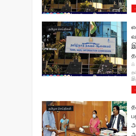
-
எ
தமிழக செய்திகள்
வ
இ
த
தம
இ
-
த
தமிழக செய்திகள்
ப
அ
அ