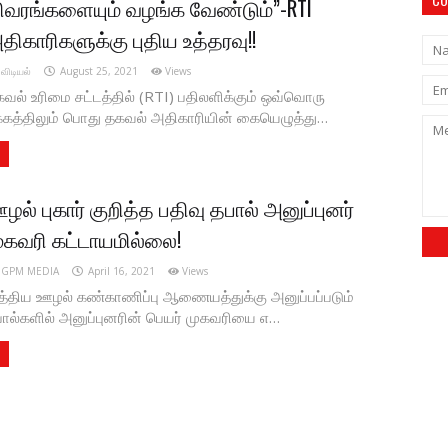
ிவரங்களையும் வழங்க வேண்டும்”-RTI
திகாரிகளுக்கு புதிய உத்தரவு!!
விடியல்
August 25, 2021
Views
வல் உரிமை சட்டத்தில் (RTI) பதிலளிக்கும் ஒவ்வொரு
்கத்திலும் பொது தகவல் அதிகாரியின் கையெழுத்து…
ழல் புகார் குறித்த பதிவு தபால் அனுப்புனர்
ுகவரி கட்டாயமில்லை!
GPM MEDIA
April 16, 2021
Views
த்திய ஊழல் கண்காணிப்பு ஆணையத்துக்கு அனுப்பப்படும்
ால்களில் அனுப்புனரின் பெயர் முகவரியை எ…