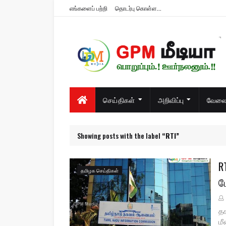
எங்களைப் பற்றி
தொடர்பு கொள்ள...
பொறுப்பும்.! ஊர்நலனும்.!!
செய்திகள்
அறிவிப்பு
வேலைவ
Showing posts with the label
RTI
R
தமிழக செய்திகள்
ம
த
மீ