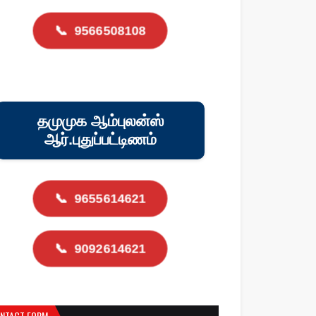
📞
9566508108
தமுமுக ஆம்புலன்ஸ்
ஆர்.புதுப்பட்டிணம்
📞
9655614621
📞
9092614621
NTACT FORM