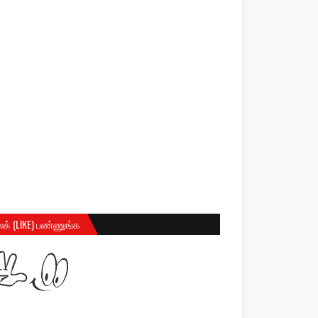
க் (LIKE) பண்ணுங்க