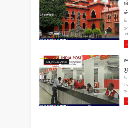
வ
அ
தக
பக
-
ஊ
தமிழக செய்திகள்
ம
'ம
தப
-