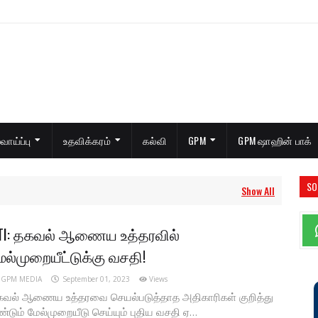
ாய்ப்பு
உதவிக்கரம்
கல்வி
GPM
GPM ஷாஹின் பாக்
SO
Show All
TI: தகவல் ஆணைய உத்தரவில்
ேல்முறையீட்டுக்கு வசதி!
GPM MEDIA
September 01, 2023
Views
கவல் ஆணைய உத்தரவை செயல்படுத்தாத அதிகாரிகள் குறித்து
ண்டும் மேல்முறையீடு செய்யும் புதிய வசதி ஏ…