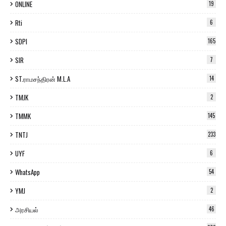
ONLINE
19
Rti
6
SDPI
165
SIR
7
ST.ராமசந்திரன் M.L.A
14
TMJK
2
TMMK
145
TNTJ
233
UYF
6
WhatsApp
54
YMJ
2
அரசியல்
46