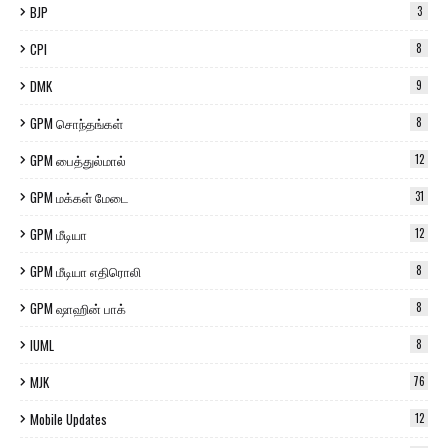
BJP
3
CPI
8
DMK
9
GPM சொந்தங்கள்
8
GPM பைத்துல்மால்
12
GPM மக்கள் மேடை
31
GPM மீடியா
12
GPM மீடியா எதிரொலி
8
GPM ஷாஹின் பாக்
8
IUML
8
MJK
76
Mobile Updates
12