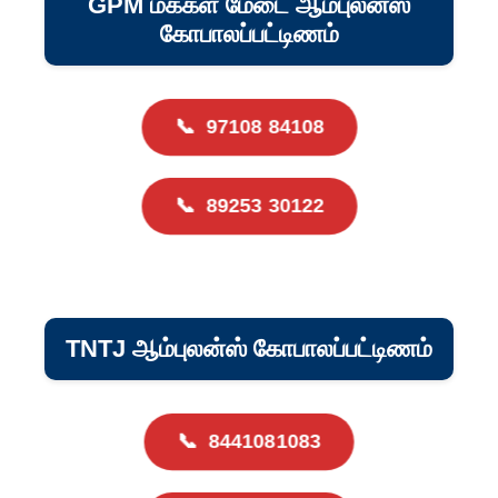
GPM மக்கள் மேடை ஆம்புலன்ஸ்
கோபாலப்பட்டிணம்
📞
97108 84108
📞
89253 30122
TNTJ ஆம்புலன்ஸ் கோபாலப்பட்டிணம்
📞
8441081083