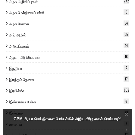
அரசு அறிவிப்புகள்
272
அரசு மேல்நிலைப்பள்ளி
3
அரசு வேலை
54
அல் அமீன்
35
அறிவிப்புகள்
44
ஆதார் அறிவிப்புகள்
16
இந்தியா
2
இரத்தம் தேவை
17
இரயில்வே
862
இஸ்லாமிய பேச்சு
6
இஸ்லாம்
79
GPM மீடியா செய்திகளை பேஸ்புக்கில் அறிய கீழே லைக் செய்யவும்!
உக்ரைன்
7
17