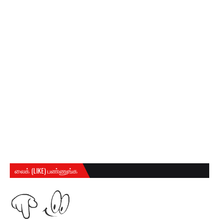
லைக் (LIKE) பண்ணுங்க