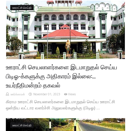
ஊராட்சி செய்தி
ஊராட்சி செயலாளர்களை இடமாறுதல் செய்ய
பிடிஓ-க்களுக்கு அதிகாரம் இல்லை:...
உயர்நீதிமன்றம் தகவல்
ஊர்க்காரன்
November 01, 2023
Views
கிராம ஊராட்சி செயலாளர்களை இடமாறுதல் செய்ய ஊராட்சி
ஒன்றிய வட்டார வளர்ச்சி அலுவலர்களுக்கு (பிடிஓ) …
ஊராட்சி செய்தி