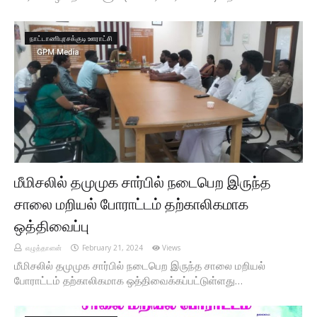
நாட்டாணிபுரசக்குடி ஊராட்சி
மீமிசலில் தமுமுக சார்பில் நடைபெற இருந்த
சாலை மறியல் போராட்டம் தற்காலிகமாக
ஒத்திவைப்பு
எழுத்தாளன்
February 21, 2024
Views
மீமிசலில் தமுமுக சார்பில் நடைபெற இருந்த சாலை மறியல்
போராட்டம் தற்காலிகமாக ஒத்திவைக்கப்பட்டுள்ளது…