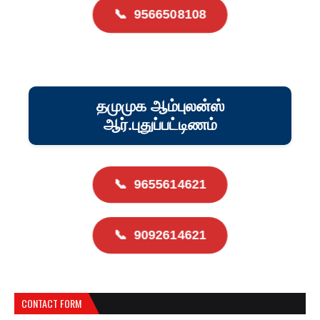
📞
9566508108
தமுமுக ஆம்புலன்ஸ்
ஆர்.புதுப்பட்டிணம்
📞
9655614621
📞
9092614621
CONTACT FORM