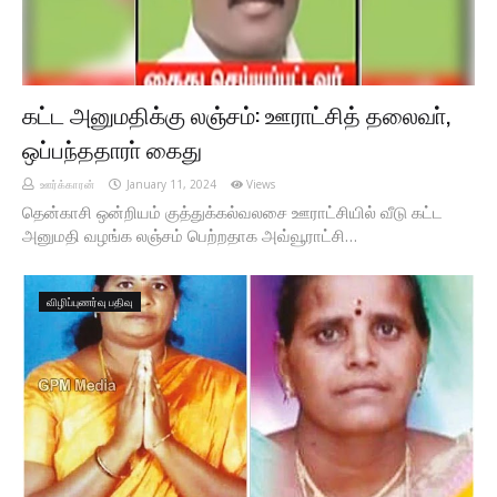
கட்ட அனுமதிக்கு லஞ்சம்: ஊராட்சித் தலைவா்,
ஒப்பந்ததாரா் கைது
ஊர்க்காரன்
January 11, 2024
Views
தென்காசி ஒன்றியம் குத்துக்கல்வலசை ஊராட்சியில் வீடு கட்ட
அனுமதி வழங்க லஞ்சம் பெற்றதாக அவ்வூராட்சி…
விழிப்புணர்வு பதிவு