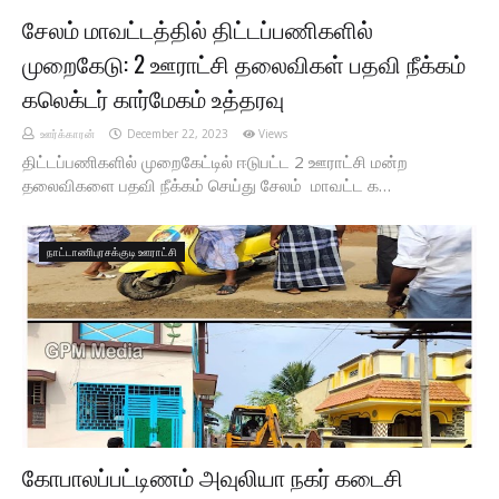
சேலம் மாவட்டத்தில் திட்டப்பணிகளில்
முறைகேடு: 2 ஊராட்சி தலைவிகள் பதவி நீக்கம்
கலெக்டர் கார்மேகம் உத்தரவு
ஊர்க்காரன்
December 22, 2023
Views
திட்டப்பணிகளில் முறைகேட்டில் ஈடுபட்ட 2 ஊராட்சி மன்ற
தலைவிகளை பதவி நீக்கம் செய்து சேலம் மாவட்ட க…
நாட்டாணிபுரசக்குடி ஊராட்சி
கோபாலப்பட்டிணம் அவுலியா நகர் கடைசி