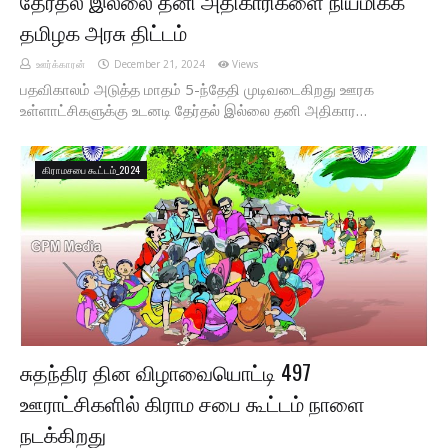
தேர்தல் இல்லை தனி அதிகாரிகளை நியமிக்க
தமிழக அரசு திட்டம்
ஊர்க்காரன்
December 21, 2024
Views
பதவிகாலம் அடுத்த மாதம் 5-ந்தேதி முடிவடைகிறது ஊரக
உள்ளாட்சிகளுக்கு உடனடி தேர்தல் இல்லை தனி அதிகார…
கிராமசபை கூட்டம்_2024
சுதந்திர தின விழாவையொட்டி 497
ஊராட்சிகளில் கிராம சபை கூட்டம் நாளை
நடக்கிறது