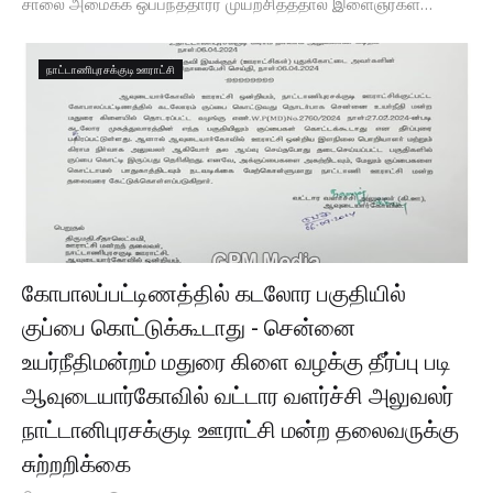
சாலை அமைக்க ஒப்பந்ததாரர் முயற்சித்ததால் இளைஞர்கள…
நாட்டாணிபுரசக்குடி ஊராட்சி
கோபாலப்பட்டிணத்தில் கடலோர பகுதியில்
குப்பை கொட்டுக்கூடாது - சென்னை
உயர்நீதிமன்றம் மதுரை கிளை வழக்கு தீர்ப்பு படி
ஆவுடையார்கோவில் வட்டார வளர்ச்சி அலுவலர்
நாட்டானிபுரசக்குடி ஊராட்சி மன்ற தலைவருக்கு
சுற்றறிக்கை