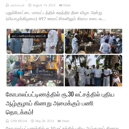
ஊர்க்காரன்
August 14, 2024
Views
புதுக்கோட்டை மாவட்டத்தில் சுதந்திர தின விழா அன்று
(வியாழக்கிழமை) 497 ஊராட்சிகளிலும் கிராம சபை கூ…
நாட்டாணிபுரசக்குடி ஊராட்சி
கோபாலப்பட்டிணத்தில் ரூ.30 லட்சத்தில் புதிய
ஆழ்குழாய் கிணறு அமைக்கும் பணி
தொடக்கம்!
GPM MEDIA
May 28, 2024
Views
கோபாலப்பட்டிணத்தில் ரூ.30 லட்சத்தில் புதிய ஆழ்குழாய் கிணறு