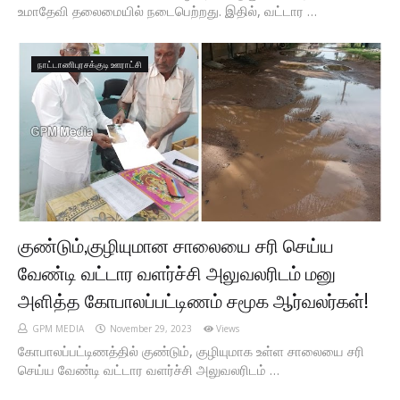
உமாதேவி தலைமையில் நடைபெற்றது. இதில், வட்டார …
நாட்டாணிபுரசக்குடி ஊராட்சி
குண்டும்,குழியுமான சாலையை சரி செய்ய
வேண்டி வட்டார வளர்ச்சி அலுவலரிடம் மனு
அளித்த கோபாலப்பட்டிணம் சமூக ஆர்வலர்கள்!
GPM MEDIA
November 29, 2023
Views
கோபாலப்பட்டிணத்தில் குண்டும், குழியுமாக உள்ள சாலையை சரி
செய்ய வேண்டி வட்டார வளர்ச்சி அலுவலரிடம் …