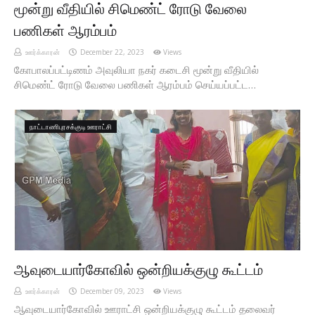
மூன்று வீதியில் சிமெண்ட் ரோடு வேலை
பணிகள் ஆரம்பம்
ஊர்க்காரன்
December 22, 2023
Views
கோபாலப்பட்டிணம் அவுலியா நகர் கடைசி மூன்று வீதியில்
சிமெண்ட் ரோடு வேலை பணிகள் ஆரம்பம் செய்யப்பட்ட…
நாட்டாணிபுரசக்குடி ஊராட்சி
ஆவுடையார்கோவில் ஒன்றியக்குழு கூட்டம்
ஊர்க்காரன்
December 09, 2023
Views
ஆவுடையார்கோவில் ஊராட்சி ஒன்றியக்குழு கூட்டம் தலைவர்