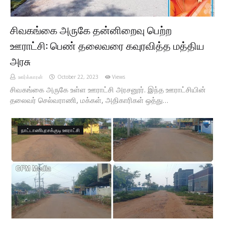
சிவகங்கை அருகே தன்னிறைவு பெற்ற
ஊராட்சி: பெண் தலைவரை கவுரவித்த மத்திய
அரசு
ஊர்க்காரன்
October 22, 2023
Views
சிவகங்கை அருகே உள்ள ஊராட்சி அரசனூர். இந்த ஊராட்சியின்
தலைவர் செல்வராணி, மக்கள், அதிகாரிகள் ஒத்து…
நாட்டாணிபுரசக்குடி ஊராட்சி