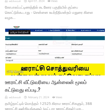
ஊர்க்காரன்
April 07, 2024
Views
கோபாலப்பட்டிணத்தில் கடலோர பகுதியில் குப்பை
கொட்டுக்கூடாது - சென்னை உயர்நீதிமன்றம் மதுரை கிளை
வழக…
தமிழக செய்திகள்
ஊராட்சி வீட்டுவரியை ஆன்லைன் மூலம்
கட்டுவது எப்படி.?
ஊர்க்காரன்
February 21, 2024
Views
தமிழ்நாட்டில் மொத்தம் 12525 கிராம ஊராட்சிகளும், 388
ஊராட்சி ஒன்றியங்களும் (வட்டார ஊராட்சிகள்) மற…