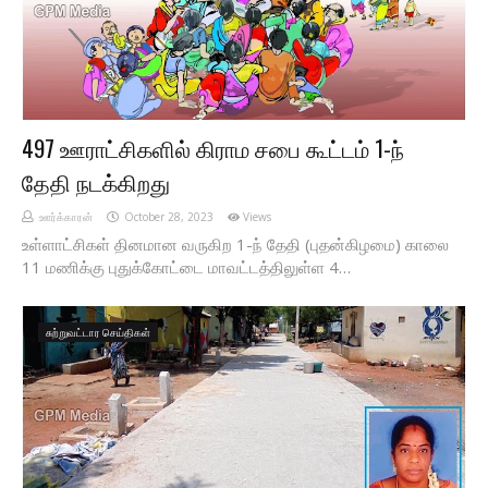
497 ஊராட்சிகளில் கிராம சபை கூட்டம் 1-ந்
தேதி நடக்கிறது
ஊர்க்காரன்
October 28, 2023
Views
உள்ளாட்சிகள் தினமான வருகிற 1-ந் தேதி (புதன்கிழமை) காலை
11 மணிக்கு புதுக்கோட்டை மாவட்டத்திலுள்ள 4…
சுற்றுவட்டார செய்திகள்