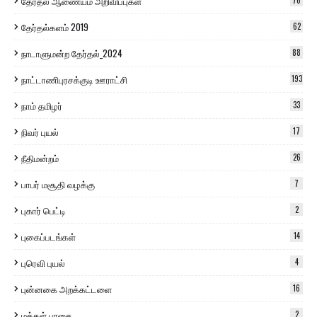
தேர்தல் ஆணையம் அறிவிப்புகள்
76
தேர்தல்களம் 2019
62
நாடாளுமன்ற தேர்தல்_2024
88
நாட்டாணிபுரசக்குடி ஊராட்சி
193
நாம் தமிழர்
33
நிவர் புயல்
17
நீதிமன்றம்
26
பாபர் மசூதி வழக்கு
7
புகார் பெட்டி
2
புகைப்படங்கள்
14
புரெவி புயல்
4
புன்னகை அறக்கட்டளை
16
மக்கள் பாதை
2