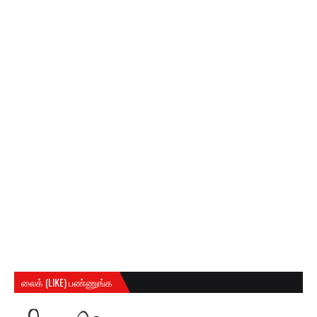
லைக் (LIKE) பண்ணுங்க