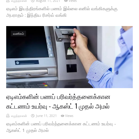
எழுத்தாளன்
August 11, 2021
Views
ஏடிஎம் இயந்திரங்களில் பணம் இல்லை எனில் வங்கிகளுக்கு
அபராதம் : இந்திய ரிசர்வ் வங்கி
வணிகம்
ஏடிஎம்களின் பணப் பரிவர்த்தனைக்கான
கட்டணம் உயர்வு - ஆகஸ்ட் 1 முதல் அமல்
எழுத்தாளன்
June 11, 2021
Views
ஏடிஎம்களின் பணப் பரிவர்த்தனைக்கான கட்டணம் உயர்வு -
ஆகஸ்ட் 1 முதல் அமல்