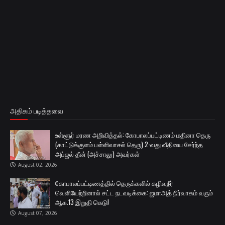
அதிகம் படித்தவை
உள்ளூர் மரண அறிவித்தல்: கோபாலப்பட்டிணம் மதினா தெரு
(காட்டுக்குளம் பள்ளிவாசல் தெரு) 2-வது வீதியை சேர்ந்த
அப்ஜல் தீன் (அச்சாலு) அவர்கள்
August 02, 2026
கோபாலப்பட்டிணத்தில் தெருக்களில் கழிவுநீர்
வெளியேற்றினால் சட்ட நடவடிக்கை: ஜமாஅத் நிர்வாகம் வரும்
ஆக.13 இறுதி கெடு!
August 07, 2026