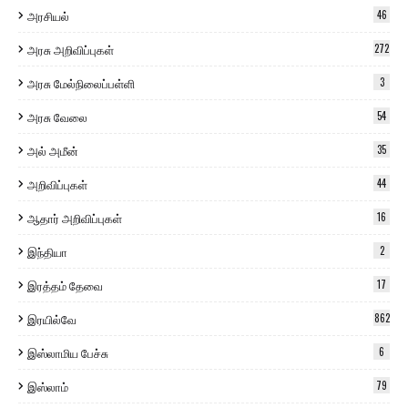
அரசியல்
46
அரசு அறிவிப்புகள்
272
அரசு மேல்நிலைப்பள்ளி
3
அரசு வேலை
54
அல் அமீன்
35
அறிவிப்புகள்
44
ஆதார் அறிவிப்புகள்
16
இந்தியா
2
இரத்தம் தேவை
17
இரயில்வே
862
இஸ்லாமிய பேச்சு
6
இஸ்லாம்
79