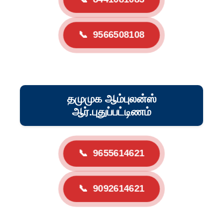
📞
9566508108
தமுமுக ஆம்புலன்ஸ்
ஆர்.புதுப்பட்டிணம்
📞
9655614621
📞
9092614621