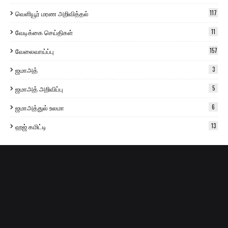
வெளியூர் மரண அறிவித்தல்
117
வேடிக்கை செய்திகள்
11
வேலைவாய்ப்பு
157
ஜமாஅத்
3
ஜமாஅத் அறிவிப்பு
5
ஜமாஅத்துல் உலமா
6
ஹஜ் கமிட்டி
13