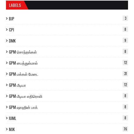
LABELS
BJP
3
CPI
8
DMK
9
GPM சொந்தங்கள்
8
GPM பைத்துல்மால்
12
GPM மக்கள் மேடை
31
GPM மீடியா
12
GPM மீடியா எதிரொலி
8
GPM ஷாஹின் பாக்
8
IUML
8
MJK
76