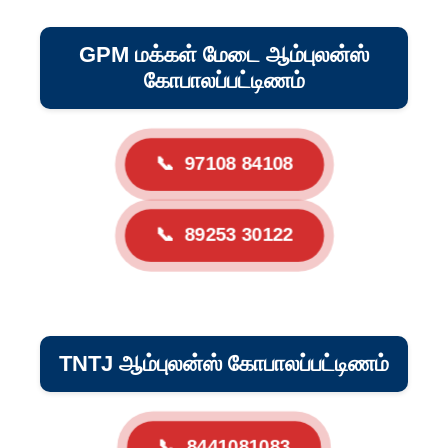
GPM மக்கள் மேடை ஆம்புலன்ஸ்
கோபாலப்பட்டிணம்
📞
97108 84108
📞
89253 30122
TNTJ ஆம்புலன்ஸ் கோபாலப்பட்டிணம்
📞
8441081083