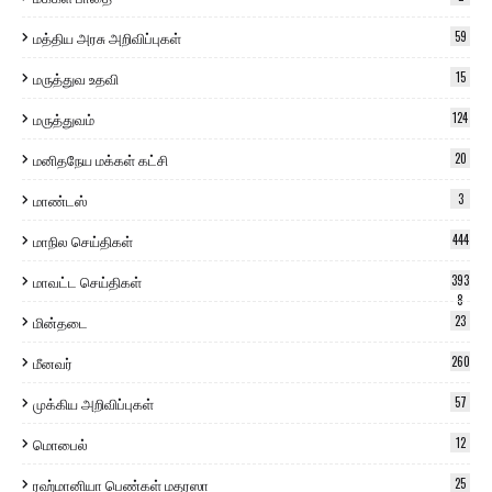
மத்திய அரசு அறிவிப்புகள்
59
மருத்துவ உதவி
15
மருத்துவம்
124
மனிதநேய மக்கள் கட்சி
20
மாண்டஸ்
3
மாநில செய்திகள்
444
மாவட்ட செய்திகள்
393
8
மின்தடை
23
மீனவர்
260
முக்கிய அறிவிப்புகள்
57
மொபைல்
12
ரஹ்மானியா பெண்கள் மதரஸா
25