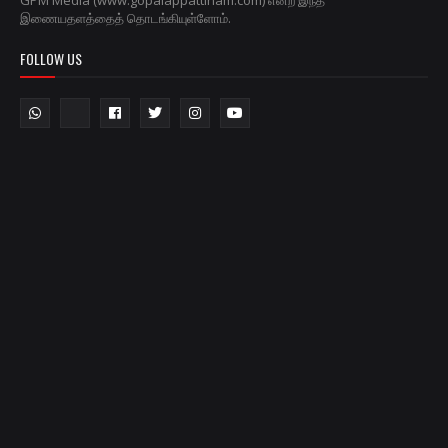
GPM Media (www.gopalappattinam.com) என்ற இந்த
இணையதளத்தைத் தொடங்கியுள்ளோம்.
FOLLOW US