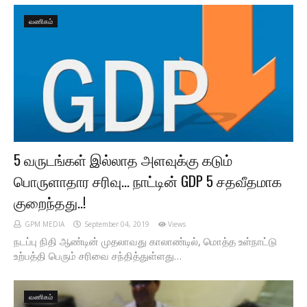
வணிகம்
5 வருடங்கள் இல்லாத அளவுக்கு கடும்
பொருளாதார சரிவு… நாட்டின் GDP 5 சதவீதமாக
குறைந்தது..!
GPM MEDIA
September 04, 2019
Views
நடப்பு நிதி ஆண்டின் முதலாவது காலாண்டில், மொத்த உள்நாட்டு
உற்பத்தி பெரும் சரிவை சந்தித்துள்ளது…
வணிகம்