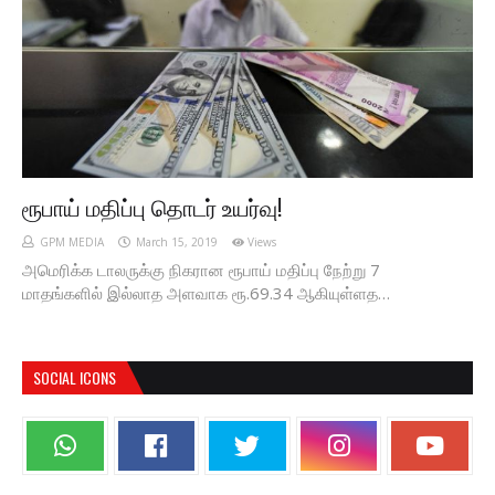
ரூபாய் மதிப்பு தொடர் உயர்வு!
GPM MEDIA
March 15, 2019
Views
அமெரிக்க டாலருக்கு நிகரான ரூபாய் மதிப்பு நேற்று 7
மாதங்களில் இல்லாத அளவாக ரூ.69.34 ஆகியுள்ளத…
SOCIAL ICONS