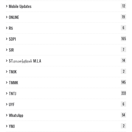
Mobile Updates
12
ONLINE
19
Rti
6
SDPI
165
SIR
7
ST.ராமசந்திரன் M.L.A
14
TMJK
2
TMMK
145
TNTJ
233
UYF
6
WhatsApp
54
YMJ
2