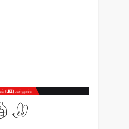
க் (LIKE) பண்ணுங்க