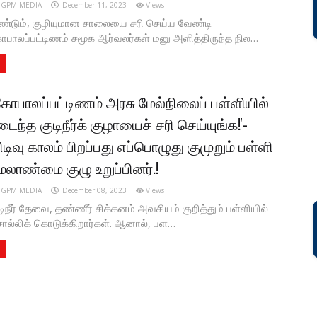
GPM MEDIA
December 11, 2023
Views
ண்டும், குழியுமான சாலையை சரி செய்ய வேண்டி
பாலப்பட்டிணம் சமூக ஆர்வலர்கள் மனு அளித்திருந்த நில…
கோபாலப்பட்டிணம் அரசு மேல்நிலைப் பள்ளியில்
டைந்த குடிநீர்க் குழாயைச் சரி செய்யுங்க!'-
ிடிவு காலம் பிறப்பது எப்பொழுது குமுறும் பள்ளி
ேலாண்மை குழு உறுப்பினர்.!
GPM MEDIA
December 08, 2023
Views
டிநீர் தேவை, தண்ணீர் சிக்கனம் அவசியம் குறித்தும் பள்ளியில்
ல்லிக் கொடுக்கிறார்கள். ஆனால், பள…