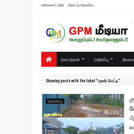
எங்களைப் பற்றி
தொடர்பு கொள்ள...
பொறுப்பும்.! ஊர்நலனும்.!!
செய்திகள்
அறிவிப்பு
வேலைவ
Showing posts with the label
புகார் பெட்டி
க
புகார் பெட்டி
வ
ஆ
வ