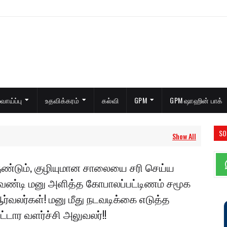
ாய்ப்பு
உதவிக்கரம்
கல்வி
GPM
GPM ஷாஹின் பாக்
SO
Show All
ுண்டும், குழியுமான சாலையை சரி செய்ய
ேண்டி மனு அளித்த கோபாலப்பட்டிணம் சமூக
ர்வலர்கள்! மனு மீது நடவடிக்கை எடுத்த
ட்டார வளர்ச்சி அலுவலர்!!