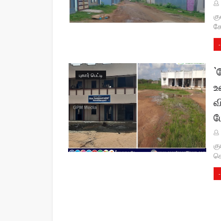
கு
கோ
-
`
புகார் பெட்டி
உ
வ
ம
கு
சொ
-