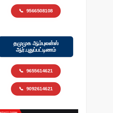
📞
9566508108
தமுமுக ஆம்புலன்ஸ்
ஆர்.புதுப்பட்டிணம்
📞
9655614621
📞
9092614621
NTACT FORM