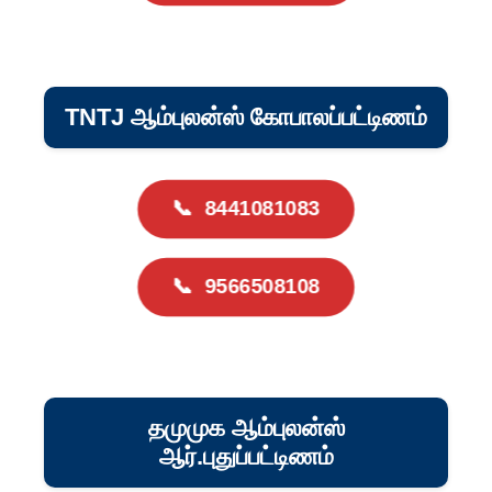
TNTJ ஆம்புலன்ஸ் கோபாலப்பட்டிணம்
📞
8441081083
📞
9566508108
தமுமுக ஆம்புலன்ஸ்
ஆர்.புதுப்பட்டிணம்