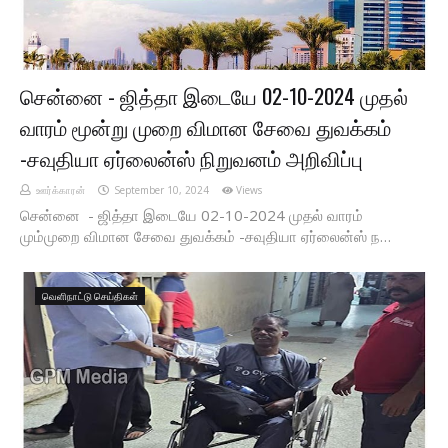
சென்னை - ஜித்தா இடையே 02-10-2024 முதல்
வாரம் மூன்று முறை விமான சேவை துவக்கம்‌
-சவுதியா ஏர்லைன்ஸ் நிறுவனம் அறிவிப்பு
ஊர்க்காரன்
September 10, 2024
Views
சென்னை - ஜித்தா இடையே 02-10-2024 முதல் வாரம்
மும்முறை விமான சேவை துவக்கம்‌ -சவுதியா ஏர்லைன்ஸ் ந…
வெளிநாட்டு செய்திகள்