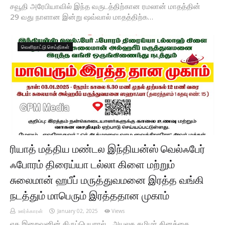
சவூதி அரேபியாவில் இந்த வருடத்திற்கான ரமலான் மாதத்தின்
29 வது நாளான இன்று ஷவ்வால் மாதத்திற்க…
வெளிநாட்டு செய்திகள்
ரியாத் மத்திய மண்டல இந்தியன்ஸ் வெல்ஃபேர்
ஃபோரம் திரைய்யா டல்லா கிளை மற்றும்
சுலைமான் ஹபீப் மருத்துவமனை இரத்த வங்கி
நடத்தும் மாபெரும் இரத்ததான முகாம்
ஊர்க்காரன்
January 02, 2025
Views
ஏக இறைவனின் திருப்பெயரால்... அயலக தமிழர் தினத்தை