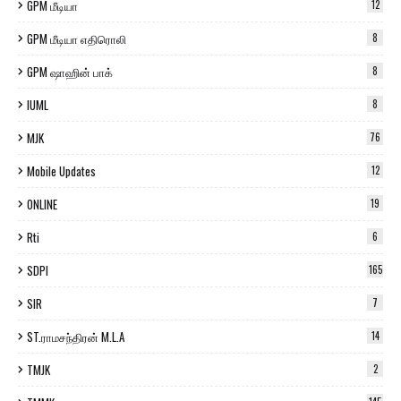
GPM மீடியா
12
GPM மீடியா எதிரொலி
8
GPM ஷாஹின் பாக்
8
IUML
8
MJK
76
Mobile Updates
12
ONLINE
19
Rti
6
SDPI
165
SIR
7
ST.ராமசந்திரன் M.L.A
14
TMJK
2