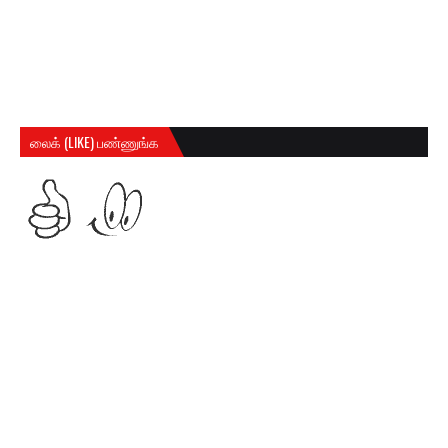
லைக் (LIKE) பண்ணுங்க