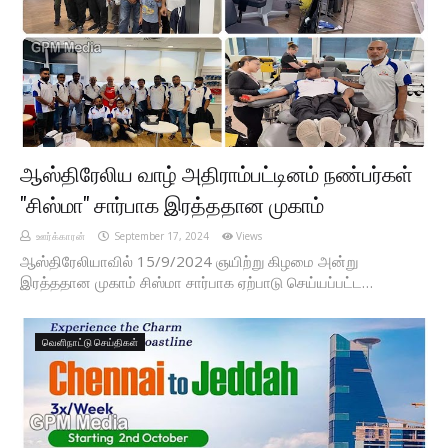
ஆஸ்திரேலிய வாழ் அதிராம்பட்டினம் நண்பர்கள்
"சிஸ்மா" சார்பாக இரத்ததான முகாம்
ஊர்க்காரன்
September 17, 2024
Views
ஆஸ்திரேலியாவில் 15/9/2024 ஞயிற்று கிழமை அன்று
இரத்ததான முகாம் சிஸ்மா சார்பாக ஏற்பாடு செய்யப்பட்ட…
வெளிநாட்டு செய்திகள்