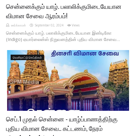
சென்னைக்கும் யாழ். பலாலிக்குமிடையேயான
விமான சேவை ஆரம்பம்!
ஊர்க்காரன்
September 02, 2024
Views
சென்னைக்கும் யாழ். பலாலிக்குமிடையேயான இண்டிகோ
(Indigo) ஏயார்லைன்ஸ் நிறுவனத்தின் புதிய விமான சேவை…
வெளிநாட்டு செய்திகள்
செப்.1 முதல் சென்னை - யாழ்ப்பாணத்திற்கு
புதிய விமான சேவை.. கட்டணம், நேரம்