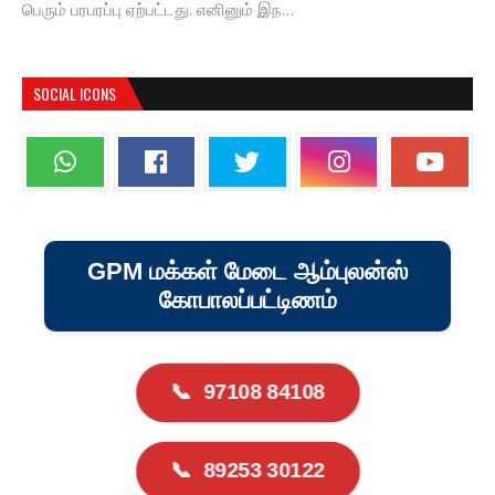
பெரும் பரபரப்பு ஏற்பட்டது. எனினும் இந…
SOCIAL ICONS
GPM மக்கள் மேடை ஆம்புலன்ஸ்
கோபாலப்பட்டிணம்
📞
97108 84108
📞
89253 30122