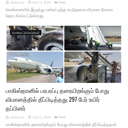
ஊர்க்காரன்
July 14, 2024
Views
சென்னையில் இருந்து மஸ்கட்டிற்கு கூடுதலாக விமான சேவை
தொடங்கப்பட்டுள்ளது.
வெளிநாட்டு செய்திகள்
பாகிஸ்தானில் பரபரப்பு தரையிறங்கும் போது
விமானத்தில் தீப்பிடித்தது 297 பேர் உயிர்
தப்பினர்
ஊர்க்காரன்
July 12, 2024
Views
பாகிஸ்தானில் தரையிறங்கும் போது விமானத்தில் தீப்பிடித்ததால்