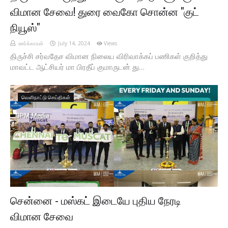
விமான சேவை! துரை வைகோ சொன்ன "குட்
நியூஸ்"
ஊர்க்காரன்
July 14, 2024
Views
திருச்சி சர்வதேச விமான நிலைய விரிவாக்கப் பணிகள் குறித்து
மாவட்ட ஆட்சியர் மா பிரதீப் குமாருடன் து…
வெளிநாட்டு செய்திகள்
சென்னை - மஸ்கட் இடையே புதிய நேரடி
விமான சேவை