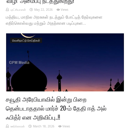
'விழி' அமைப்பு நடத்துகிறது!
புரட்சியாளன்
May 22, 2026
Views
மத்திய, மாநில அரசுகள் நடத்தும் போட்டித் தேர்வுகளை
எதிர்கொள்வது மற்றும் அதற்கான படிப்புகள…
வெளிநாட்டு செய்திகள்
சவூதி அரேபியாவில் இன்று பிறை
தென்படாததால் மார்ச் 20-ம் தேதி ஈத் அல்
ஃபித்ர் என அறிவிப்பு..!!
ஊர்க்காரன்
March 18, 2026
Views