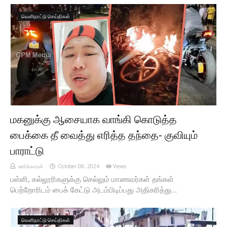
வெளிநாட்டு செய்திகள்
மகனுக்கு ஆசையாக வாங்கி கொடுத்த
பைக்கை தீ வைத்து எரித்த தந்தை- குவியும்
பாராட்டு
ஊர்க்காரன்
October 08, 2024
Views
பள்ளி, கல்லூரிகளுக்கு செல்லும் மாணவர்கள் தங்கள்
பெற்றோரிடம் பைக் கேட்டு அடம்பிடிப்பது அதிகரித்து…
வெளிநாட்டு செய்திகள்