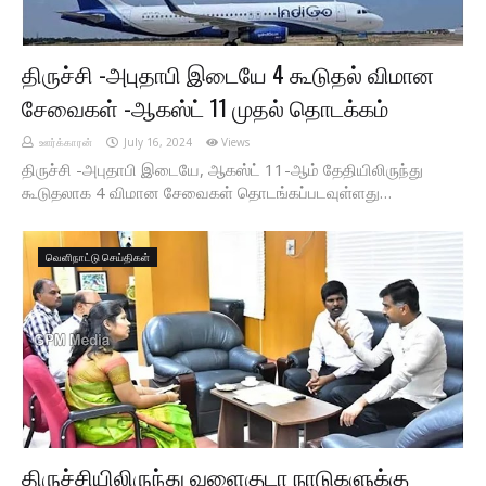
திருச்சி -அபுதாபி இடையே 4 கூடுதல் விமான
சேவைகள் -ஆகஸ்ட் 11 முதல் தொடக்கம்
ஊர்க்காரன்
July 16, 2024
Views
திருச்சி -அபுதாபி இடையே, ஆகஸ்ட் 11-ஆம் தேதியிலிருந்து
கூடுதலாக 4 விமான சேவைகள் தொடங்கப்படவுள்ளது…
வெளிநாட்டு செய்திகள்
திருச்சியிலிருந்து வளைகுடா நாடுகளுக்கு