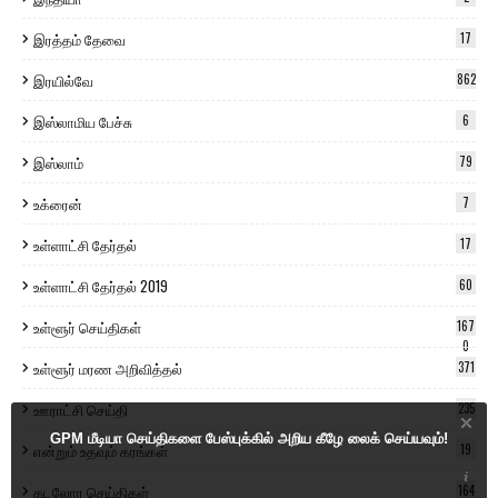
இரத்தம் தேவை
17
இரயில்வே
862
இஸ்லாமிய பேச்சு
6
இஸ்லாம்
79
உக்ரைன்
7
உள்ளாட்சி தேர்தல்
17
உள்ளாட்சி தேர்தல் 2019
60
உள்ளூர் செய்திகள்
167
0
உள்ளூர் மரண அறிவித்தல்
371
ஊராட்சி செய்தி
235
GPM மீடியா செய்திகளை பேஸ்புக்கில் அறிய கீழே லைக் செய்யவும்!
என்றும் உதவும் கரங்கள்
19
கடலோர செய்திகள்
164