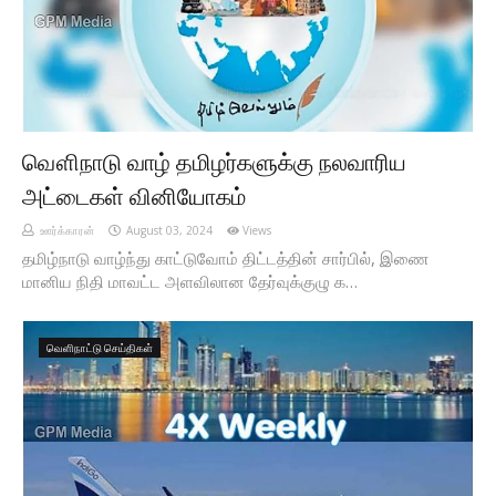
வௌிநாடு வாழ் தமிழர்களுக்கு நலவாரிய
அட்டைகள் வினியோகம்
ஊர்க்காரன்
August 03, 2024
Views
தமிழ்நாடு வாழ்ந்து காட்டுவோம் திட்டத்தின் சார்பில், இணை
மானிய நிதி மாவட்ட அளவிலான தேர்வுக்குழு க…
வெளிநாட்டு செய்திகள்