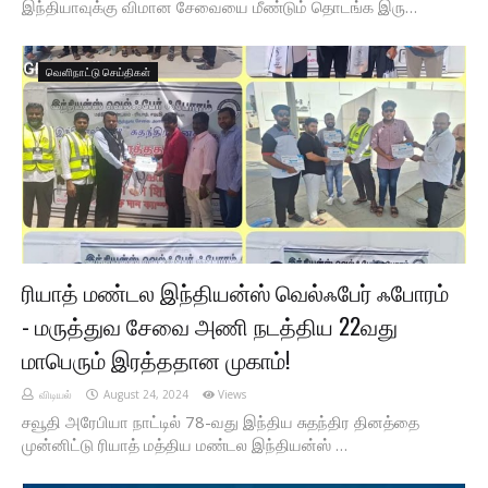
இந்தியாவுக்கு விமான சேவையை மீண்டும் தொடங்க இரு…
வெளிநாட்டு செய்திகள்
ரியாத் மண்டல இந்தியன்ஸ் வெல்ஃபேர் ஃபோரம்
- மருத்துவ சேவை அணி நடத்திய 22வது
மாபெரும் இரத்ததான முகாம்!
விடியல்
August 24, 2024
Views
சவூதி அரேபியா நாட்டில் 78-வது இந்திய சுதந்திர தினத்தை
முன்னிட்டு ரியாத் மத்திய மண்டல இந்தியன்ஸ் …