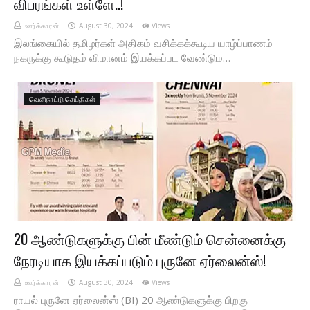
விபரங்கள் உள்ளே..!
ஊர்க்காரன்
August 30, 2024
Views
இலங்கையில் தமிழர்கள் அதிகம் வசிக்கக்கூடிய யாழ்ப்பாணம்
நகருக்கு கூடுதம் விமானம் இயக்கப்பட வேண்டும…
வெளிநாட்டு செய்திகள்
20 ஆண்டுகளுக்கு பின் மீண்டும் சென்னைக்கு
நேரடியாக இயக்கப்படும் புருனே ஏர்லைன்ஸ்!
ஊர்க்காரன்
August 30, 2024
Views
ராயல் புருனே ஏர்லைன்ஸ் (BI) 20 ஆண்டுகளுக்கு பிறகு