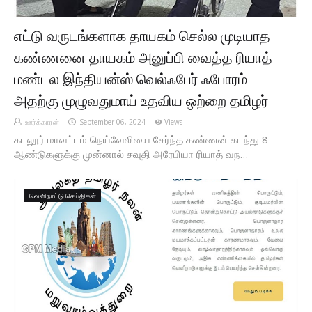
எட்டு வருடங்களாக தாயகம் செல்ல முடியாத
கண்ணனை தாயகம் அனுப்பி வைத்த ரியாத்
மண்டல இந்தியன்ஸ் வெல்ஃபேர் ஃபோரம்
அதற்கு முழுவதுமாய் உதவிய ஒற்றை தமிழர்
ஊர்க்காரன்
September 06, 2024
Views
கடலூர் மாவட்டம் நெய்வேலியை சேர்ந்த கண்ணன் கடந்து 8
ஆண்டுகளுக்கு முன்னால் சவுதி அரேபியா ரியாத் வந…
வெளிநாட்டு செய்திகள்