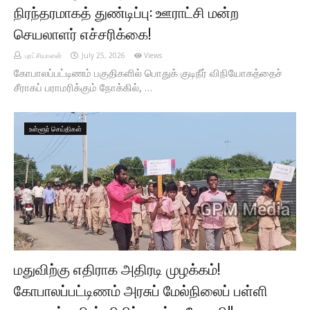
நிரந்தரமாகத் துண்டிப்பு: ஊராட்சி மன்ற
செயலாளர் எச்சரிக்கை!
புரட்சியாளன்
July 25, 2026
Views
கோபாலப்பட்டிணம் பகுதிகளில் பொதுக் குடிநீர் விநியோகத்தைச்
சீராகப் பராமரிக்கும் நோக்கில், …
உள்ளூர் செய்திகள்
மதுவிற்கு எதிராக அதிரடி முழக்கம்!
கோபாலப்பட்டிணம் அரசுப் மேல்நிலைப் பள்ளி