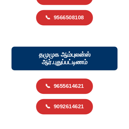
📞
9566508108
தமுமுக ஆம்புலன்ஸ்
ஆர்.புதுப்பட்டிணம்
📞
9655614621
📞
9092614621