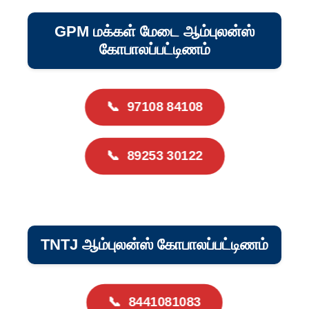
GPM மக்கள் மேடை ஆம்புலன்ஸ்
கோபாலப்பட்டிணம்
📞
97108 84108
📞
89253 30122
TNTJ ஆம்புலன்ஸ் கோபாலப்பட்டிணம்
📞
8441081083