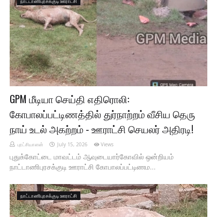
நாட்டாணிபுரசக்குடி ஊராட்சி
GPM மீடியா செய்தி எதிரொலி:
கோபாலப்பட்டிணத்தில் துர்நாற்றம் வீசிய தெரு
நாய் உடல் அகற்றம் - ஊராட்சி செயலர் அதிரடி!
புரட்சியாளன்
July 15, 2026
Views
புதுக்கோட்டை மாவட்டம் ஆவுடையார்கோவில் ஒன்றியம்
நாட்டாணிபுரசக்குடி ஊராட்சி கோபாலப்பட்டிணம…
நாட்டாணிபுரசக்குடி ஊராட்சி