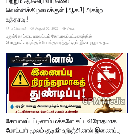
மற்றும் ஆக்கிரமிப்புகளை
வெள்ளிக்கிழமைக்குள் (ஆக.7) அகற்ற
உத்தரவு!!
புரட்சியாளன்
August 02, 2026
Views
புதுக்கோட்டை மாவட்டம் கோபாலப்பட்டிணத்தில்
பொதுமக்களுக்கும் போக்குவரத்துக்கும் இடையூறாக த…
நாட்டாணிபுரசக்குடி ஊராட்சி
கோபாலப்பட்டிணம் மக்களே சட்டவிரோதமாக
மோட்டார் மூலம் குடிநீர் உறிஞ்சினால் இணைப்பு