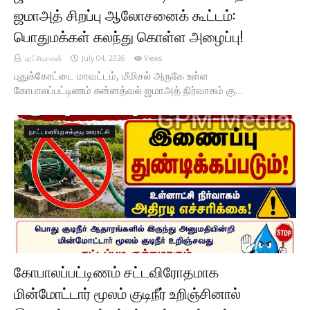
ஜமாஅத் சிறப்பு ஆலோசனைக் கூட்டம்:
பொதுமக்கள் கலந்து கொள்ள அழைப்பு!
புரட்சியாளன்
July 04, 2026
Views
புதுக்கோட்டை மாவட்டம், மீமிசல் அருகே உள்ள
கோபாலப்பட்டிணம் சுன்னத்வல் ஜமாஅத் நிர்வாகம் கு…
நாட்டாணிபுரசக்குடி ஊராட்சி
கோபாலப்பட்டிணம் சட்டவிரோதமாக
மின்மோட்டார் மூலம் குடிநீர் உறிஞ்சினால்