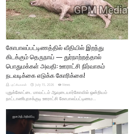
கோபாலப்பட்டிணத்தில் வீதியில் இறந்து
கிடக்கும் தெருநாய் — துர்நாற்றத்தால்
பொதுமக்கள் அவதி: ஊராட்சி நிர்வாகம்
நடவடிக்கை எடுக்க கோரிக்கை!
புரட்சியாளன்
July 15, 2026
Views
புதுக்கோட்டை மாவட்டம் ஆவுடையார்கோவில் ஒன்றியம்
நாட்டாணிபுரசக்குடி ஊராட்சி கோபாலப்பட்டிணம…
ஜமாஅத் அறிவிப்பு