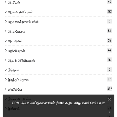
அரசியல்
46
அரசு அறிவிப்புகள்
272
அரசு மேல்நிலைப்பள்ளி
3
அரசு வேலை
54
அல் அமீன்
35
அறிவிப்புகள்
44
ஆதார் அறிவிப்புகள்
16
இந்தியா
2
இரத்தம் தேவை
17
இரயில்வே
862
இஸ்லாமிய பேச்சு
6
GPM மீடியா செய்திகளை பேஸ்புக்கில் அறிய கீழே லைக் செய்யவும்!
இஸ்லாம்
79