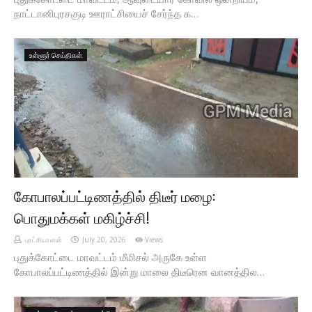
நாட்டானிபுரசகுடி ஊராட்சியைச் சேர்ந்த க…
உள்ளூர் செய்திகள்
கோபாலப்பட்டிணத்தில் திடீர் மழை:
பொதுமக்கள் மகிழ்ச்சி!
புரட்சியாளன்
July 20, 2026
Views
புதுக்கோட்டை மாவட்டம் மீமிசல் அருகே உள்ள
கோபாலப்பட்டிணத்தில் இன்று மாலை திடீரென வானத்தில…