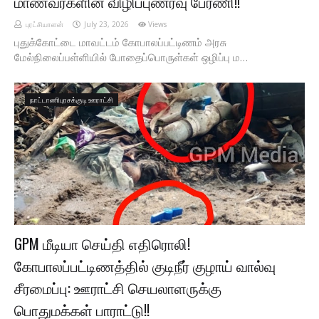
மாணவர்களின் விழிப்புணர்வு பேரணி!!
புரட்சியாளன்
July 23, 2026
Views
புதுக்கோட்டை மாவட்டம் கோபாலப்பட்டிணம் அரசு
மேல்நிலைப்பள்ளியில் போதைப்பொருள்கள் ஒழிப்பு ம…
நாட்டாணிபுரசக்குடி ஊராட்சி
GPM மீடியா செய்தி எதிரொலி!
கோபாலப்பட்டிணத்தில் குடிநீர் குழாய் வால்வு
சீரமைப்பு: ஊராட்சி செயலாளருக்கு
பொதுமக்கள் பாராட்டு!!