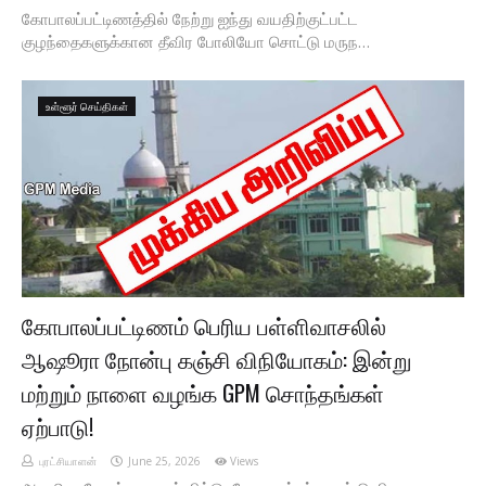
கோபாலப்பட்டிணத்தில் நேற்று ஐந்து வயதிற்குட்பட்ட
குழந்தைகளுக்கான தீவிர போலியோ சொட்டு மருந…
உள்ளூர் செய்திகள்
கோபாலப்பட்டிணம் பெரிய பள்ளிவாசலில்
ஆஷூரா நோன்பு கஞ்சி விநியோகம்: இன்று
மற்றும் நாளை வழங்க GPM சொந்தங்கள்
ஏற்பாடு!
புரட்சியாளன்
June 25, 2026
Views