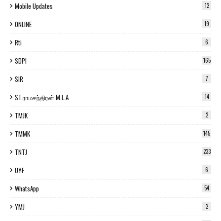
Mobile Updates
12
ONLINE
19
Rti
6
SDPI
165
SIR
7
ST.ராமசந்திரன் M.L.A
14
TMJK
2
TMMK
145
TNTJ
233
UYF
6
WhatsApp
54
YMJ
2