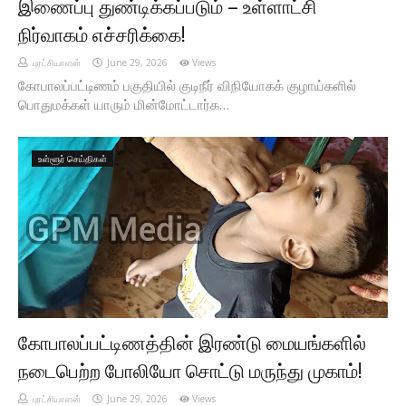
இணைப்பு துண்டிக்கப்படும் – உள்ளாட்சி
நிர்வாகம் எச்சரிக்கை!
புரட்சியாளன்
June 29, 2026
Views
கோபாலப்பட்டிணம் பகுதியில் குடிநீர் விநியோகக் குழாய்களில்
பொதுமக்கள் யாரும் மின்மோட்டார்க…
உள்ளூர் செய்திகள்
கோபாலப்பட்டிணத்தின் இரண்டு மையங்களில்
நடைபெற்ற போலியோ சொட்டு மருந்து முகாம்!
புரட்சியாளன்
June 29, 2026
Views