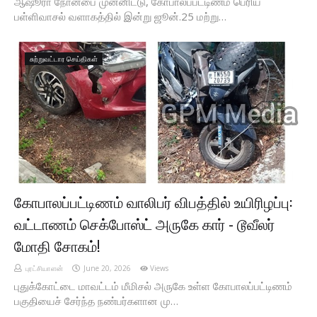
ஆஷூரா நோன்பை முன்னிட்டு, கோபாலப்பட்டிணம் பெரிய
பள்ளிவாசல் வளாகத்தில் இன்று ஜூன்.25 மற்று…
சுற்றுவட்டார செய்திகள்
கோபாலப்பட்டிணம் வாலிபர் விபத்தில் உயிரிழப்பு:
வட்டாணம் செக்போஸ்ட் அருகே கார் - டூவீலர்
மோதி சோகம்!
புரட்சியாளன்
June 20, 2026
Views
புதுக்கோட்டை மாவட்டம் மீமிசல் அருகே உள்ள கோபாலப்பட்டிணம்
பகுதியைச் சேர்ந்த நண்பர்களான மு…