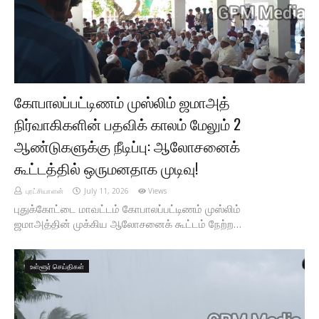
கோபாலப்பட்டிணம் முஸ்லிம் ஜமாஅத்
நிர்வாகிகளின் பதவிக் காலம் மேலும் 2
ஆண்டுகளுக்கு நீடிப்பு: ஆலோசனைக்
கூட்டத்தில் ஒருமனதாக முடிவு!
புரட்சியாளன்
July 11, 2026
Views
புதுக்கோட்டை மாவட்டம் கோபாலப்பட்டிணம் முஸ்லிம்
ஜமாஅத்தின் முக்கிய ஆலோசனைக் கூட்டம் நேற்ற…
உள்ளூர் செய்திகள்