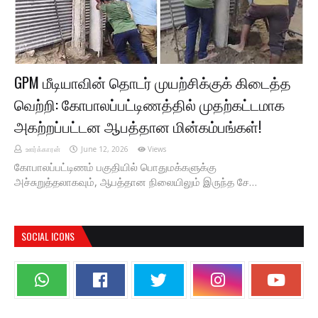
GPM மீடியாவின் தொடர் முயற்சிக்குக் கிடைத்த
வெற்றி: கோபாலப்பட்டிணத்தில் முதற்கட்டமாக
அகற்றப்பட்டன ஆபத்தான மின்கம்பங்கள்!
ஊர்க்காரன்
June 12, 2026
Views
கோபாலப்பட்டிணம் பகுதியில் பொதுமக்களுக்கு
அச்சுறுத்தலாகவும், ஆபத்தான நிலையிலும் இருந்த சே…
SOCIAL ICONS