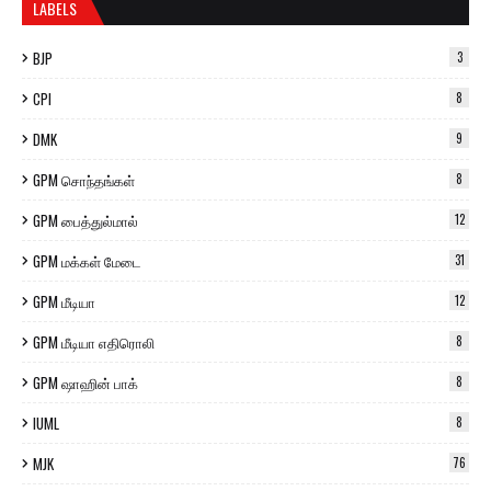
LABELS
BJP
3
CPI
8
DMK
9
GPM சொந்தங்கள்
8
GPM பைத்துல்மால்
12
GPM மக்கள் மேடை
31
GPM மீடியா
12
GPM மீடியா எதிரொலி
8
GPM ஷாஹின் பாக்
8
IUML
8
MJK
76