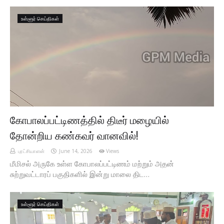
உள்ளூர் செய்திகள்
கோபாலப்பட்டிணத்தில் திடீர் மழையில்
தோன்றிய கண்கவர் வானவில்!
புரட்சியாளன்
June 14, 2026
Views
மீமிசல் அருகே உள்ள கோபாலப்பட்டிணம் மற்றும் அதன்
சுற்றுவட்டாரப் பகுதிகளில் இன்று மாலை திட…
உள்ளூர் செய்திகள்