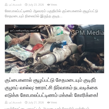
புரட்சியாளன்
July 23, 2026
Views
கோபாலப்பட்டிணம் ஆலமரம் பகுதியில் குப்பைகளால் சூழப்பட்டு
சேதமடையும் நிலையில் இருந்த குடிந…
நாட்டாணிபுரசக்குடி ஊராட்சி
குப்பைகளால் சூழப்பட்டு சேதமடையும் குடிநீர்
குழாய் வால்வு: ஊராட்சி நிர்வாகம் நடவடிக்கை
எடுக்க கோபாலப்பட்டிணம் மக்கள் கோரிக்கை!
புரட்சியாளன்
July 21, 2026
Views
புதுக்கோட்டை மாவட்டம், ஆவுடையார் கோவில் ஒன்றியம்,