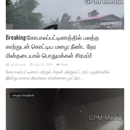
Breaking:கோபாலப்பட்டிணத்தில் பலத்த
காற்றுடன் கொட்டிய மழை; நீண்ட நேர
மின்தடையால் பொதுமக்கள் சிரமம்!
புரட்சியாளன்
July 10, 2026
Views
கோபாலப்பட்டிணம் மற்றும் அதன் சுற்றுவட்டாரப் பகுதிகளில்
இன்று மாலை திடீரென விண்ணை முட்டும…
உள்ளூர் செய்திகள்