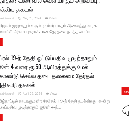
ுக்கிய தகவல்
ஊர்க்காரன்
May 20, 2024
Views
ிழகம் முழுவதும் வரும் டிசம்பர் மாதம் அனைத்து ஊரக
்ளாட்சி அமைப்புகளுக்கான தேர்தலை நடத்த வாய்ப…
ப்ரல் 19-ந் தேதி ஓட்டுப்பதிவு முடிந்தாலும்
ூன் 4 வரை ரூ.50 ஆயிரத்துக்கு மேல்
ொண்டு செல்ல தடை தலைமை தேர்தல்
திகாரி தகவல்
லை
ஊர்க்காரன்
April 09, 2024
Views
ிழ்நாட்டில் நாடாளுமன்ற தேர்தல் 19-ந் தேதி நடக்கிறது. அன்று
்டுப்பதிவு முடிந்தாலும் ஜூன் 4-ந்…