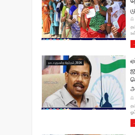
ம
தம
உள
-
ஏ
நாடாளுமன்ற தேர்தல்_2024
ஜ
க
அ
தம
ஓட
-