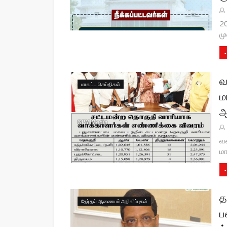
2
மு
-
வ
மாவட்ட செய்திகள்
ம
ஆ
வர
மா
-
த
தேர்தல் ஆணையம் அறிவிப்புகள்
ப