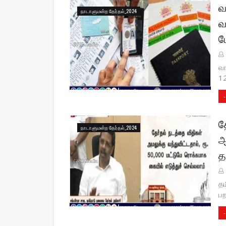
வ
நாடாளுமன்ற தேர்தல்_2024
வ
ப
வ
12
-
த
நாடாளுமன்ற தேர்தல்_2024
ஆ
த
தம
பற
-