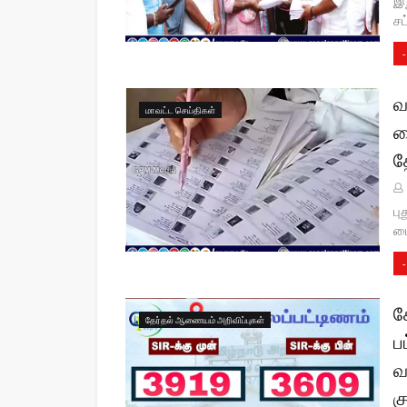
இற
ச
-
வ
மாவட்ட செய்திகள்
ம
த
பு
மை
-
க
தேர்தல் ஆணையம் அறிவிப்புகள்
ப
வ
க