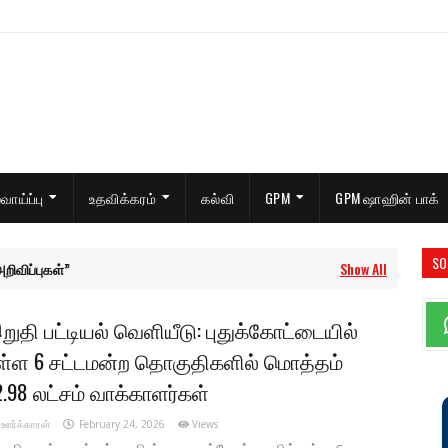
ாய்ப்பு
உதவிக்கரம்
கல்வி
GPM
GPM ஷாஹின் பாக்
SO
ிவிப்புகள்
Show All
றுதி பட்டியல் வெளியீடு: புதுக்கோட்டையில்
ள்ள 6 சட்டமன்ற தொகுதிகளில் மொத்தம்
2.98 லட்சம் வாக்காளர்கள்
ஊர்க்காரன்
February 24, 2026
Views