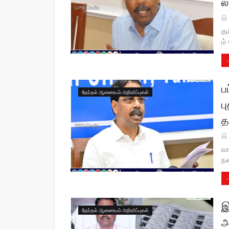
ல
தம
ம்
-
ப
தேர்தல் ஆணையம் அறிவிப்புகள்
ப
த
வா
ந
-
இ
தேர்தல் ஆணையம் அறிவிப்புகள்
அ