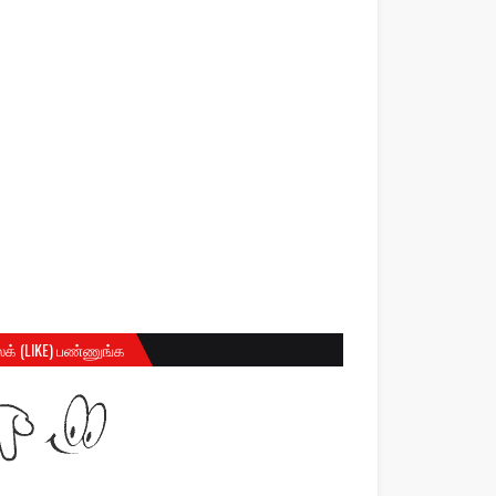
க் (LIKE) பண்ணுங்க