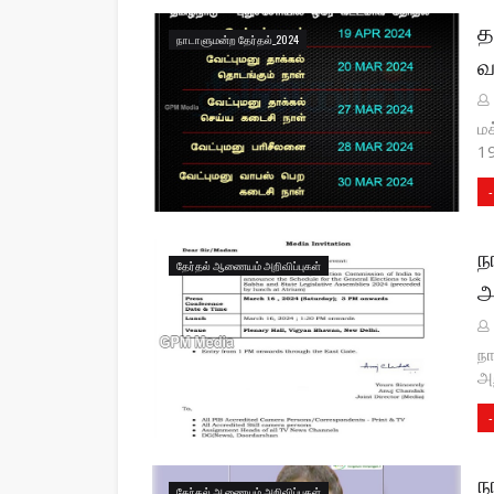
த
நாடாளுமன்ற தேர்தல்_2024
வ
மக
19
-
ந
தேர்தல் ஆணையம் அறிவிப்புகள்
அ
நா
அற
-
ந
தேர்தல் ஆணையம் அறிவிப்புகள்