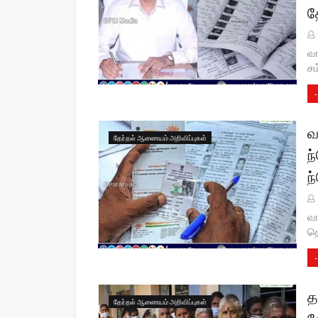
த
வா
சம
-
வ
தேர்தல் ஆணையம் அறிவிப்புகள்
ந
ந
வா
தொ
-
த
தேர்தல் ஆணையம் அறிவிப்புகள்
த