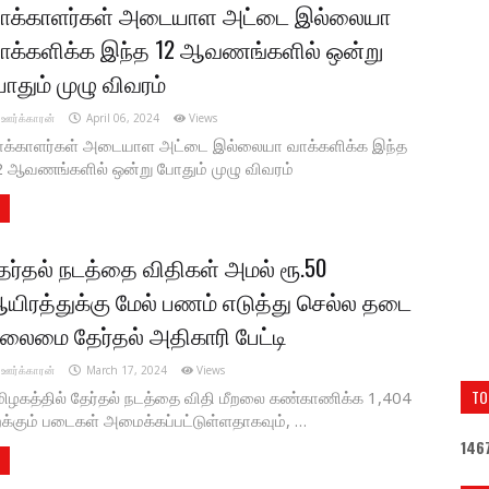
ாக்காளர்கள் அடையாள அட்டை இல்லையா
ாக்களிக்க இந்த 12 ஆவணங்களில் ஒன்று
ோதும் முழு விவரம்
ஊர்க்காரன்
April 06, 2024
Views
ாக்காளர்கள் அடையாள அட்டை இல்லையா வாக்களிக்க இந்த
 ஆவணங்களில் ஒன்று போதும் முழு விவரம்
ேர்தல் நடத்தை விதிகள் அமல் ரூ.50
யிரத்துக்கு மேல் பணம் எடுத்து செல்ல தடை
லைமை தேர்தல் அதிகாரி பேட்டி
ஊர்க்காரன்
March 17, 2024
Views
TO
ிழகத்தில் தேர்தல் நடத்தை விதி மீறலை கண்காணிக்க 1,404
க்கும் படைகள் அமைக்கப்பட்டுள்ளதாகவும், …
1
4
6