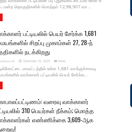
ுதி வாக்காளர் பட்டியலின் படி புதுக்கோட்டையில் உள்ள 6
ட்டமன்ற தொகுதிகளில் மொத்தம் 12,98,907 வா…
ாக்காளர் பட்டியலில் பெயர் சேர்க்க 1,681
ையங்களில் சிறப்பு முகாம்கள் 27, 28-ந்
ேதிகளில் நடக்கிறது
ஊர்க்காரன்
December 25, 2025
Views
துக்கோட்டை மாவட்டத்தில் உள்ள 1,681 வாக்குச்சாவடி
யங்களில் வாக்காளர் பட்டியலில் பெயர் சேர்க்க…
ோபாலப்பட்டிணம்: வரைவு வாக்காளர்
ட்டியலில் 310 பெயர்கள் நீக்கம்; மொத்த
ாக்காளர்கள் எண்ணிக்கை 3,609-ஆக
ுறைவு!