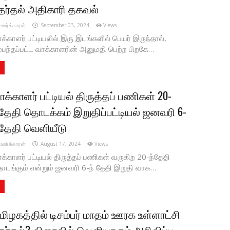
ேர்தல் அதிகாரி தகவல்
ஊர்க்காரன்
September 03, 2024
Views
க்காளர் பட்டியலில் இரு இடங்களில் பெயர் இருந்தால்,
்பந்தப்பட்ட வாக்காளரின் அனுமதி பெற்ற பிறகே…
ாக்காளர் பட்டியல் திருத்தப் பணிகள் 20-
்தேதி தொடக்கம் இறுதிப்பட்டியல் ஜனவரி 6-
்தேதி வெளியீடு
ஊர்க்காரன்
August 17, 2024
Views
க்காளர் பட்டியல் திருத்தப் பணிகள் வருகிற 20-ந்தேதி
டங்கும் என்றும் ஜனவரி 6-ந் தேதி இறுதி வாக…
மிழகத்தில் டிசம்பர் மாதம் ஊரக உள்ளாட்சி
ேர்தல்? விரைவில் வெளியாகும் அறிவிப்பு..