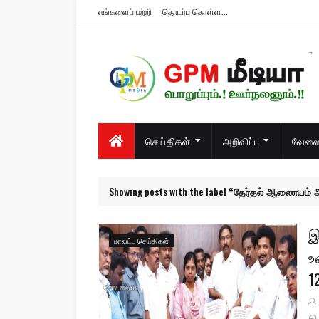
எங்களைப் பற்றி
தொடர்பு கொள்ள...
பொறுப்பும்.! ஊர்நலனும்.!!
செய்திகள்
அறிவிப்பு
வேலைவ
Showing posts with the label
தேர்தல் ஆணையம் அற
இ
மாவட்ட செய்திகள்
உ
1