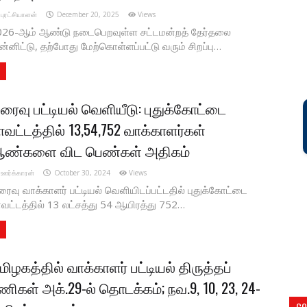
புரட்சியாளன்
December 20, 2025
Views
026-ஆம் ஆண்டு நடைபெறவுள்ள சட்டமன்றத் தேர்தலை
ன்னிட்டு, தற்போது மேற்கொள்ளப்பட்டு வரும் சிறப்பு…
ரைவு பட்டியல் வெளியீடு: புதுக்கோட்டை
ாவட்டத்தில் 13,54,752 வாக்காளர்கள்
ண்களை விட பெண்கள் அதிகம்
ஊர்க்காரன்
October 30, 2024
Views
ைவு வாக்காளர் பட்டியல் வெளியிடப்பட்டதில் புதுக்கோட்டை
வட்டத்தில் 13 லட்சத்து 54 ஆயிரத்து 752…
மிழகத்தில் வாக்காளர் பட்டியல் திருத்தப்
ணிகள் அக்.29-ல் தொடக்கம்; நவ.9, 10, 23, 24-
CO