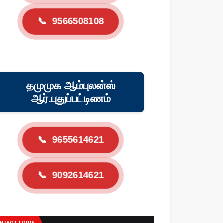
📞
9566508108
தமுமுக ஆம்புலன்ஸ்
ஆர்.புதுப்பட்டிணம்
📞
9655614621
📞
9092614621
NTACT FORM