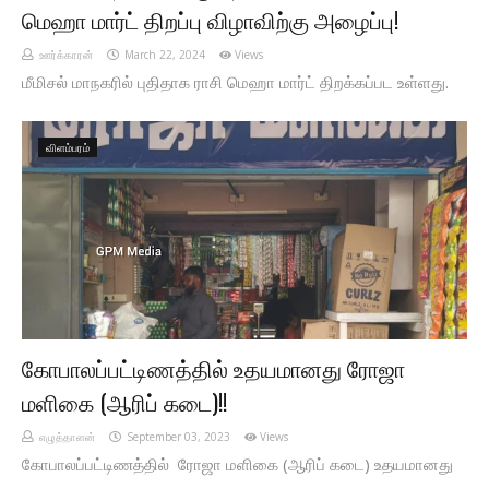
மெஹா மார்ட் திறப்பு விழாவிற்கு அழைப்பு!
ஊர்க்காரன்
March 22, 2024
Views
மீமிசல் மாநகரில் புதிதாக ராசி மெஹா மார்ட் திறக்கப்பட உள்ளது.
விளம்பரம்
கோபாலப்பட்டிணத்தில் உதயமானது ரோஜா
மளிகை (ஆரிப் கடை)!!
எழுத்தாளன்
September 03, 2023
Views
கோபாலப்பட்டிணத்தில் ரோஜா மளிகை (ஆரிப் கடை) உதயமானது