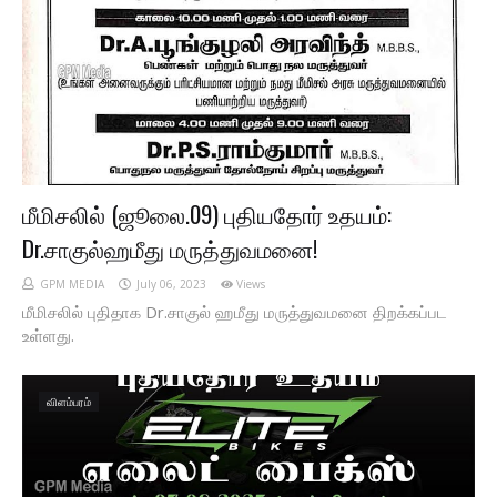
மீமிசலில் (ஜூலை.09) புதியதோர் உதயம்:
Dr.சாகுல்ஹமீது மருத்துவமனை!
GPM MEDIA
July 06, 2023
Views
மீமிசலில் புதிதாக Dr.சாகுல் ஹமீது மருத்துவமனை திறக்கப்பட
உள்ளது.
விளம்பரம்