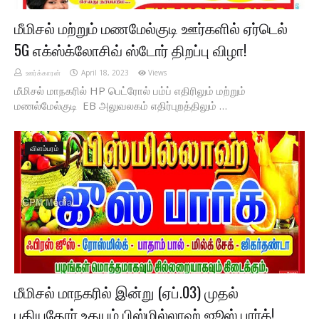
மீமிசல் மற்றும் மணமேல்குடி ஊர்களில் ஏர்டெல்
5G எக்ஸ்க்லோசிவ் ஸ்டோர் திறப்பு விழா!
ஊர்க்காரன்
April 18, 2023
Views
மீமிசல் மாநகரில் HP பெட்ரோல் பம்ப் எதிரிலும் மற்றும்
மணல்மேல்குடி EB அலுவலகம் எதிர்புறத்திலும் …
விளம்பரம்
மீமிசல் மாநகரில் இன்று (ஏப்.03) முதல்
புதியதோர் உதயம் பிஸ்மில்லாஹ் ஜூஸ் பார்க்!