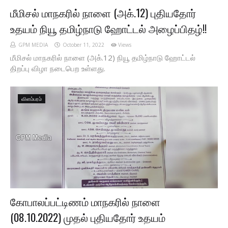
மீமிசல் மாநகரில் நாளை (அக்.12) புதியதோர்
உதயம் நியூ தமிழ்நாடு ஹோட்டல் அழைப்பிதழ்!!
GPM MEDIA
October 11, 2022
Views
மீமிசல் மாநகரில் நாளை (அக்.12) நியூ தமிழ்நாடு ஹோட்டல்
திறப்பு விழா நடைபெற உள்ளது.
விளம்பரம்
கோபாலப்பட்டிணம் மாநகரில் நாளை
(08.10.2022) முதல் புதியதோர் உதயம்