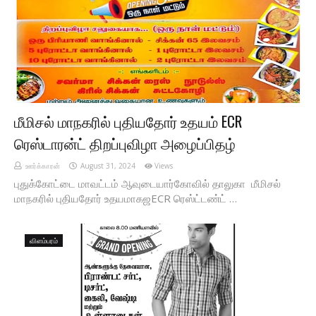
மீமிசல் மாநகரில் புதியதோர் உதயம் ECR
ரெஸ்டாரன்ட் திறப்புவிழா அழைப்பிதழ்
ஊர்க்காரன்
August 31, 2024
Views
புதுக்கோட்டை மாவட்டம் ஆவுடையார்கோவில் தாலுகா மீமிசல்
மாநகரில் புதியதோர் உதயமாகஜECR ரெஸ்ட்டண்ட் …
விளம்பரம்