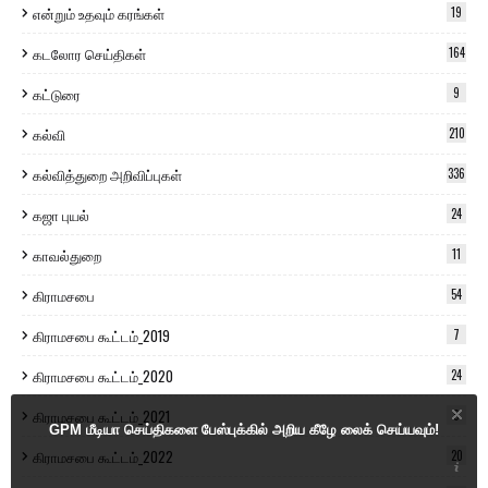
என்றும் உதவும் கரங்கள்
19
கடலோர செய்திகள்
164
கட்டுரை
9
கல்வி
210
கல்வித்துறை அறிவிப்புகள்
336
கஜா புயல்
24
காவல்துறை
11
கிராமசபை
54
கிராமசபை கூட்டம்_2019
7
கிராமசபை கூட்டம்_2020
24
கிராமசபை கூட்டம்_2021
9
GPM மீடியா செய்திகளை பேஸ்புக்கில் அறிய கீழே லைக் செய்யவும்!
கிராமசபை கூட்டம்_2022
20