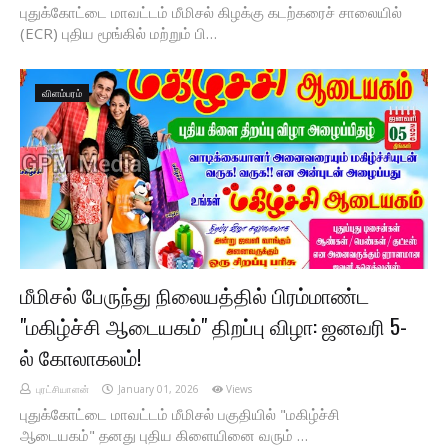
புதுக்கோட்டை மாவட்டம் மீமிசல் கிழக்கு கடற்கரைச் சாலையில்
(ECR) புதிய மூங்கில் மற்றும் பி…
விளம்பரம்
மீமிசல் பேருந்து நிலையத்தில் பிரம்மாண்ட
"மகிழ்ச்சி ஆடையகம்" திறப்பு விழா: ஜனவரி 5-
ல் கோலாகலம்!
புரட்சியாளன்
January 01, 2026
Views
புதுக்கோட்டை மாவட்டம் மீமிசல் பகுதியில் "மகிழ்ச்சி
ஆடையகம்" தனது புதிய கிளையினை வரும் …