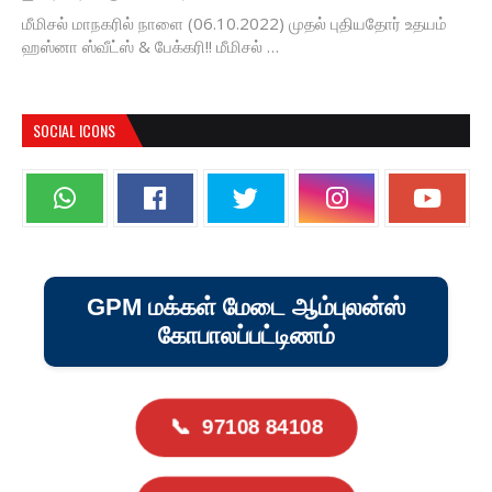
மீமிசல் மாநகரில் நாளை (06.10.2022) முதல் புதியதோர் உதயம்
ஹஸ்னா ஸ்வீட்ஸ் & பேக்கரி!! மீமிசல் …
SOCIAL ICONS
GPM மக்கள் மேடை ஆம்புலன்ஸ்
கோபாலப்பட்டிணம்
📞
97108 84108