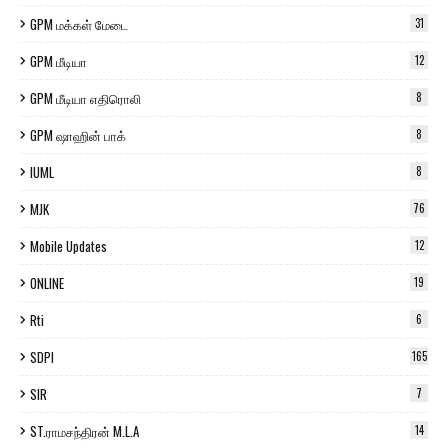
GPM மக்கள் மேடை
31
GPM மீடியா
12
GPM மீடியா எதிரொலி
8
GPM ஷாஹின் பாக்
8
IUML
8
MJK
76
Mobile Updates
12
ONLINE
19
Rti
6
SDPI
165
SIR
7
ST.ராமசந்திரன் M.L.A
14