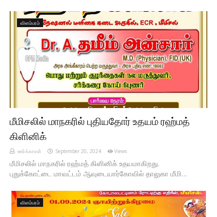
விளம்பரம்
மீமிசலில் மாநகரில் புதியதோர் உதயம் ரஹ்மத்
கிளினிக்
ஊர்க்காரன்
September 20, 2024
Views
மீமிசலில் மாநகரில் ரஹ்மத் கிளினிக் உதயமாகிறது.
புதுக்கோட்டை மாவட்டம் ஆவுடையார்கோவில் தாலுகா மீமி…
விளம்பரம்