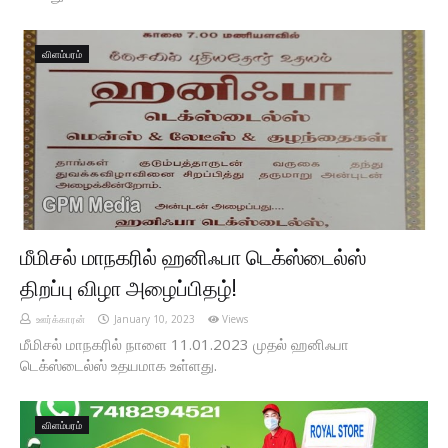
விளம்பரம்
மீமிசல் மாநகரில் ஹனிஃபா டெக்ஸ்டைல்ஸ்
திறப்பு விழா அழைப்பிதழ்!
ஊர்க்காரன்
January 10, 2023
Views
மீமிசல் மாநகரில் நாளை 11.01.2023 முதல் ஹனிஃபா
டெக்ஸ்டைல்ஸ் உதயமாக உள்ளது.
விளம்பரம்