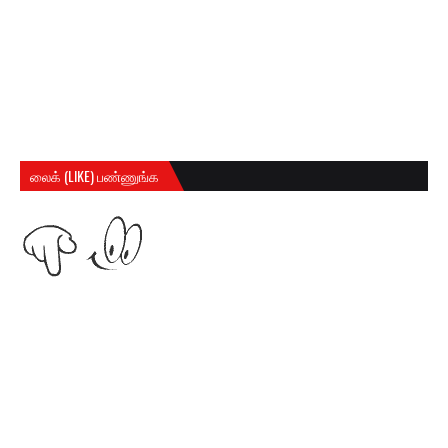
லைக் (LIKE) பண்ணுங்க