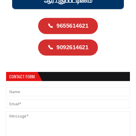
ஆர்.புதுப்பட்டிணம்
📞
9655614621
📞
9092614621
CONTACT FORM