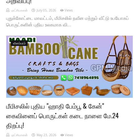
அறிவிப்பு!
புரட்சியாளன்
July 05, 2026
Views
புதுக்கோட்டை மாவட்டம், மீமிசலில் நவீன மற்றும் வீட்டு உபயோகப்
பொருட்களின் புதிய உலகமாக வி…
விளம்பரம்
மீமிசலில் புதிய "ஹாதி பேம்பூ & கேன்"
கைவினைப் பொருட்கள் கடை நாளை மே.24
திறப்பு!
புரட்சியாளன்
May 23, 2026
Views