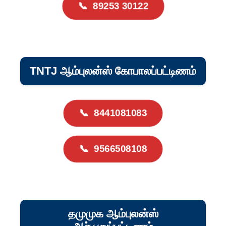
📞
89253 30122
TNTJ ஆம்புலன்ஸ் கோபாலப்பட்டிணம்
📞
8441081083
📞
9566508108
தமுமுக ஆம்புலன்ஸ்