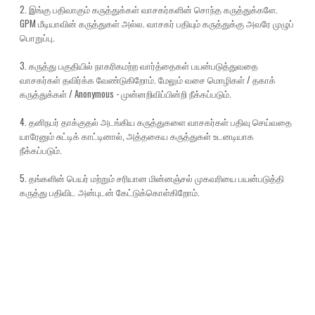
2. இங்கு பதிவாகும் கருத்துக்கள் வாசகர்களின் சொந்த கருத்துக்களே.
GPM மீடியாவின் கருத்துகள் அல்ல. வாசகர் பதியும் கருத்துக்கு அவரே முழுப்
பொறுப்பு.
3. கருத்து பகுதியில் நாகரிகமற்ற வார்த்தைகள் பயன்படுத்துவதை
வாசகர்கள் தவிர்க்க வேண்டுகிறோம். மேலும் வசை மொழிகள் / தகாக்
கருத்துக்கள் / Anonymous - முன்னறிவிப்பின்றி நீக்கப்படும்.
4. தனிநபர் தாக்குதல் அடங்கிய கருத்துகளை வாசகர்கள் பதிவு செய்வதை
யாரேனும் சுட்டிக் காட்டினால், அத்தகைய கருத்துகள் உடனடியாக
நீக்கப்படும்.
5. தங்களின் பெயர் மற்றும் சரியான மின்னஞ்சல் முகவரியை பயன்படுத்தி
கருத்து பதிவிட அன்புடன் கேட்டுக்கொள்கிறோம்.