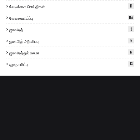
வேடிக்கை செய்திகள்
11
வேலைவாய்ப்பு
157
ஜமாஅத்
3
ஜமாஅத் அறிவிப்பு
5
ஜமாஅத்துல் உலமா
6
ஹஜ் கமிட்டி
13