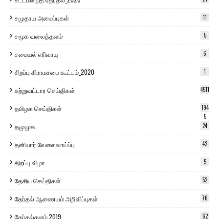
சமுதாய அமைப்புகள்
11
சமூக வலைத்தளம்
5
சமையல் எரிவாயு
6
சிறப்பு கிராமசபை கூட்டம்_2020
1
சுற்றுவட்டார செய்திகள்
4511
தமிழக செய்திகள்
194
5
தமுமுக
24
தனியார் வேலைவாய்ப்பு
42
திறப்பு விழா
5
தேசிய செய்திகள்
52
தேர்தல் ஆணையம் அறிவிப்புகள்
76
தேர்தல்களம் 2019
62