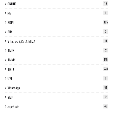
ONLINE
19
Rti
6
SDPI
165
SIR
7
ST.ராமசந்திரன் M.L.A
14
TMJK
2
TMMK
145
TNTJ
233
UYF
6
WhatsApp
54
YMJ
2
அரசியல்
46