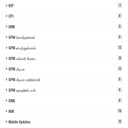
BJP
3
CPI
8
DMK
9
GPM சொந்தங்கள்
8
GPM பைத்துல்மால்
12
GPM மக்கள் மேடை
31
GPM மீடியா
12
GPM மீடியா எதிரொலி
8
GPM ஷாஹின் பாக்
8
IUML
8
MJK
76
Mobile Updates
12