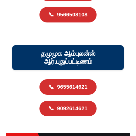
📞
9566508108
தமுமுக ஆம்புலன்ஸ்
ஆர்.புதுப்பட்டிணம்
📞
9655614621
📞
9092614621