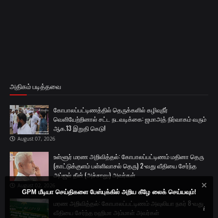
அதிகம் படித்தவை
கோபாலப்பட்டிணத்தில் தெருக்களில் கழிவுநீர்
வெளியேற்றினால் சட்ட நடவடிக்கை: ஜமாஅத் நிர்வாகம் வரும்
ஆக.13 இறுதி கெடு!
August 07, 2026
உள்ளூர் மரண அறிவித்தல்: கோபாலப்பட்டிணம் மதினா தெரு
(காட்டுக்குளம் பள்ளிவாசல் தெரு) 2-வது வீதியை சேர்ந்த
அப்ஜல் தீன் (அச்சாலு) அவர்கள்
August 02, 2026
GPM மீடியா செய்திகளை பேஸ்புக்கில் அறிய கீழே லைக் செய்யவும்!
மரண அறிவித்தல்: கோபாலப்பட்டிணம் அவுலியா நகர் 8-வது
வீதியை சேர்ந்த ரஹிமா அம்மாள் அவர்கள்