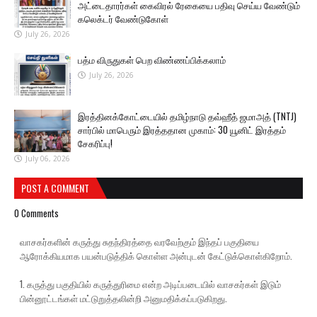
அட்டைதாரர்கள் கைவிரல் ரேகையை பதிவு செய்ய வேண்டும்
கலெக்டர் வேண்டுகோள்
July 26, 2026
பத்ம விருதுகள் பெற விண்ணப்பிக்கலாம்
July 26, 2026
இரத்தினக்கோட்டையில் தமிழ்நாடு தவ்ஹீத் ஜமாஅத் (TNTJ)
சார்பில் மாபெரும் இரத்ததான முகாம்: 30 யூனிட் இரத்தம்
சேகரிப்பு!
July 06, 2026
POST A COMMENT
0 Comments
வாசகர்களின் கருத்து சுதந்திரத்தை வரவேற்கும் இந்தப் பகுதியை
ஆரோக்கியமாக பயன்படுத்திக் கொள்ள அன்புடன் கேட்டுக்கொள்கிறோம்.
1. கருத்து பகுதியில் கருத்துரிமை என்ற அடிப்படையில் வாசகர்கள் இடும்
பின்னூட்டங்கள் மட்டுறுத்தலின்றி அனுமதிக்கப்படுகிறது.