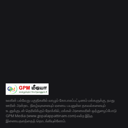
உலகின் பல்வேறு பகுதிகளில் வாழும் கோபாலப்பட்டிணம் மக்களுக்கு, நமது
ஊரின் அன்றாட நிகழ்வுகளையும் ஏனைய பயனுள்ள தகவல்களையும்
உடனுக்குடன் தெரிவிக்கும் நோக்கில், மக்கள் அனைவரின் ஒத்துழைப்போடு
GPM Media (www.gopalappattinam.com) என்ற இந்த
இணையதளத்தைத் தொடங்கியுள்ளோம்.