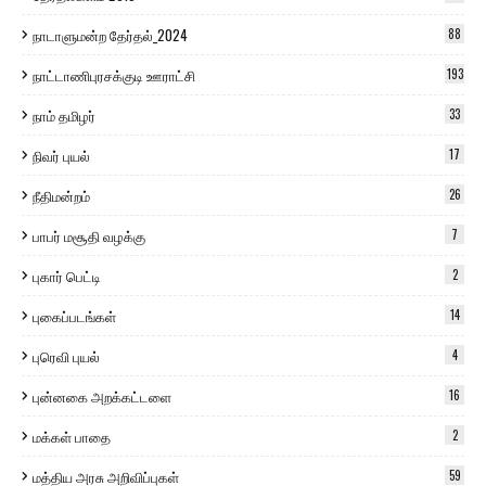
நாடாளுமன்ற தேர்தல்_2024
88
நாட்டாணிபுரசக்குடி ஊராட்சி
193
நாம் தமிழர்
33
நிவர் புயல்
17
நீதிமன்றம்
26
பாபர் மசூதி வழக்கு
7
புகார் பெட்டி
2
புகைப்படங்கள்
14
புரெவி புயல்
4
புன்னகை அறக்கட்டளை
16
மக்கள் பாதை
2
மத்திய அரசு அறிவிப்புகள்
59