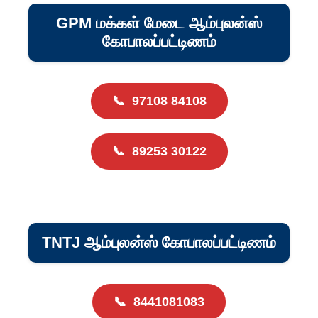
GPM மக்கள் மேடை ஆம்புலன்ஸ்
கோபாலப்பட்டிணம்
📞
97108 84108
📞
89253 30122
TNTJ ஆம்புலன்ஸ் கோபாலப்பட்டிணம்
📞
8441081083