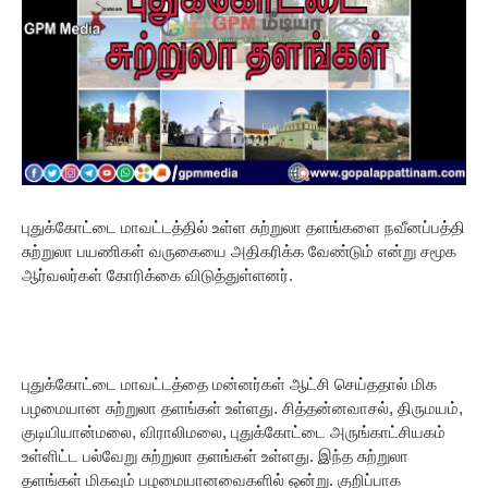
புதுக்கோட்டை மாவட்டத்தில் உள்ள சுற்றுலா தளங்களை நவீனப்பத்தி
சுற்றுலா பயணிகள் வருகையை அதிகரிக்க வேண்டும் என்று சமூக
ஆர்வலர்கள் கோரிக்கை விடுத்துள்ளனர்.
புதுக்கோட்டை மாவட்டத்தை மன்னர்கள் ஆட்சி செய்ததால் மிக
பழமையான சுற்றுலா தளங்கள் உள்ளது. சித்தன்னவாசல், திருமயம்,
குடியியான்மலை, விராலிமலை, புதுக்கோட்டை அருங்காட்சியகம்
உள்ளிட்ட பல்வேறு சுற்றுலா தளங்கள் உள்ளது. இந்த சுற்றுலா
தளங்கள் மிகவும் பழமையானவைகளில் ஒன்று. குறிப்பாக