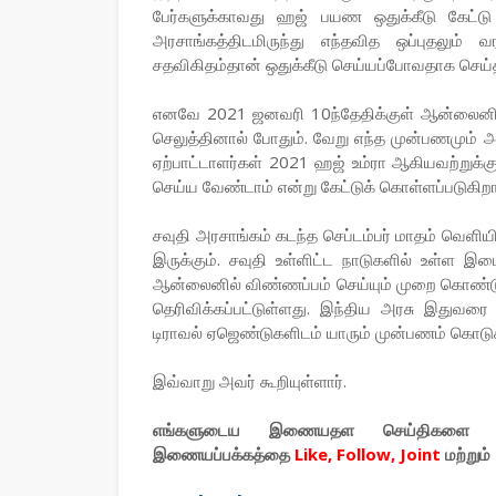
பேர்களுக்காவது ஹஜ் பயண ஒதுக்கீடு கேட்டு சவ
அரசாங்கத்திடமிருந்து எந்தவித ஒப்புதலு
சதவிகிதம்தான் ஒதுக்கீடு செய்யப்போவதாக செய்த
எனவே 2021 ஜனவரி 10ந்தேதிக்குள் ஆன்லைனில் 
செலுத்தினால் போதும். வேறு எந்த முன்பணமும் 
ஏற்பாட்டாளர்கள் 2021 ஹஜ் உம்ரா ஆகியவற்றுக்க
செய்ய வேண்டாம் என்று கேட்டுக் கொள்ளப்படுகிறா
சவுதி அரசாங்கம் கடந்த செப்டம்பர் மாதம் வெள
இருக்கும். சவுதி உள்ளிட்ட நாடுகளில் உள்ள
ஆன்லைனில் விண்ணப்பம் செய்யும் முறை கொண்டு 
தெரிவிக்கப்பட்டுள்ளது. இந்திய அரசு இதுவர
டிராவல் ஏஜெண்டுகளிடம் யாரும் முன்பணம் கொடு
இவ்வாறு அவர் கூறியுள்ளார்.
எங்களுடைய இணையதள செய்திகளை உ
இணையப்பக்கத்தை
Like, Follow, Joint
மற்றும்