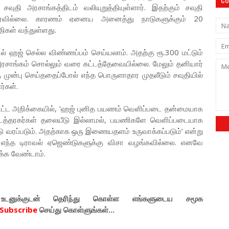
ுதி அரசாங்கத்திடம் வலியுறுத்தியுள்ளார். இதற்கும் சவுதி
ம் வரவில்லை. காரணம் ஏனைய அனைத்து நாடுகளுக்கும் 20
ிகள் வந்துள்ளது.
ஹஜ் செல்ல விண்ணப்பம் செய்யலாம். அதற்கு ரூ.300 மட்டும்
அரசாங்கம் சொல்லும் வரை கட்டத்தேவையில்லை. மேலும் தனியார்
ு முன்பு செய்ததைப்போல் எந்த பொருளாதார முதலீடும் சவுதியில்
ர்கள்.
ியிட்ட அறிக்கையில், ‘ஹஜ் புனித பயணம் வெளிப்படை தன்மையாக
 இடைத்தரகர்கள் தலையீடு இல்லாமல், பயணிகளே வெளிப்படையாக
வரப்படும். அதற்காக ஒரு இணையதளம் உருவாக்கப்படும்’ என்று
ை எந்த டிராவல் ஏஜெண்டுகளுக்கு விசா வழங்கவில்லை. எனவே
க்க வேண்டாம்.
டனுக்குடன் தெரிந்து கொள்ள
எங்களுடைய
சமூக
Subscribe
செய்து கொள்ளுங்கள்...