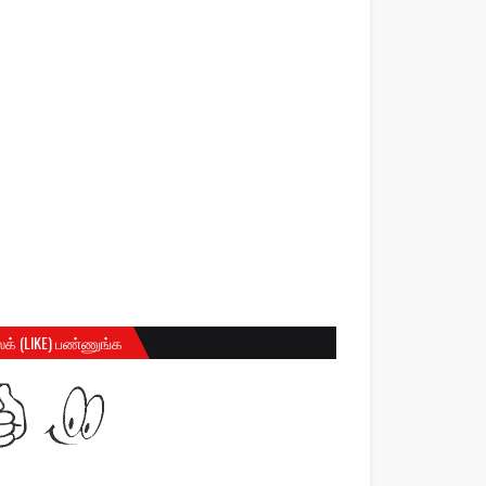
க் (LIKE) பண்ணுங்க