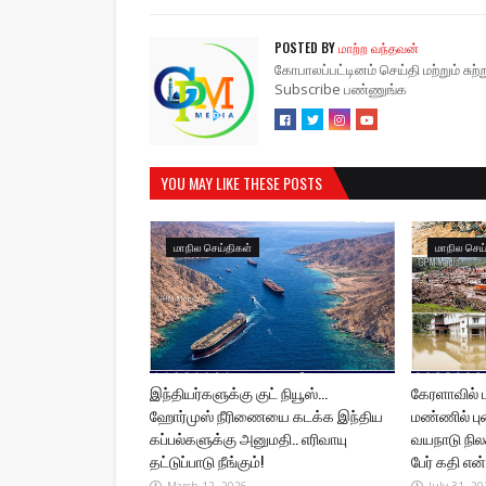
POSTED BY
மாற்ற வந்தவன்
கோபாலப்பட்டினம் செய்தி மற்றும் சு
Subscribe பண்ணுங்க
YOU MAY LIKE THESE POSTS
மாநில செய்திகள்
மாநில செய
இந்தியர்களுக்கு குட் நியூஸ்...
கேரளாவில்
ஹோர்முஸ் நீரிணையை கடக்க இந்திய
மண்ணில் பு
கப்பல்களுக்கு அனுமதி.. எரிவாயு
வயநாடு நிலச்
தட்டுப்பாடு நீங்கும்!
பேர் கதி என