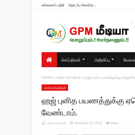
எங்களைப் பற்றி
தொடர்பு கொள்ள...
பொறுப்பும்.! ஊர்நலனும்.!!
செய்திகள்
அறிவிப்பு
வேலைவ
Home
மாநில செய்திகள்
ஹஜ் புனித பயணத்துக்கு ஏஜெண்ட
மாநில செய்திகள்
ஹஜ் புனித பயணத்துக்கு 
வேண்டாம்.
மாற்ற வந்தவன்
December 25, 2020
Views