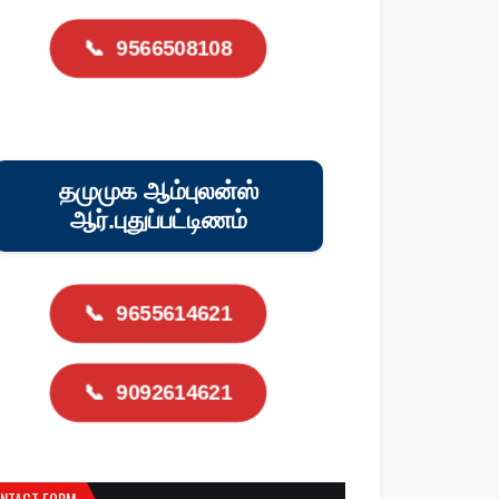
📞
9566508108
தமுமுக ஆம்புலன்ஸ்
ஆர்.புதுப்பட்டிணம்
📞
9655614621
📞
9092614621
NTACT FORM