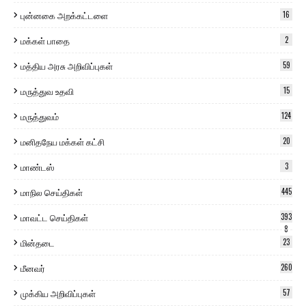
புன்னகை அறக்கட்டளை
16
மக்கள் பாதை
2
மத்திய அரசு அறிவிப்புகள்
59
மருத்துவ உதவி
15
மருத்துவம்
124
மனிதநேய மக்கள் கட்சி
20
மாண்டஸ்
3
மாநில செய்திகள்
445
மாவட்ட செய்திகள்
393
8
மின்தடை
23
மீனவர்
260
முக்கிய அறிவிப்புகள்
57