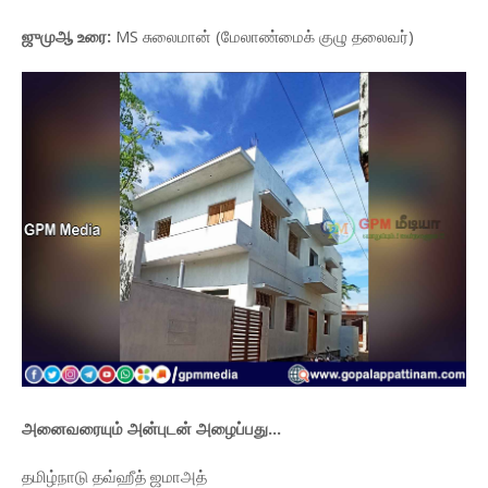
ஜுமுஆ உரை:
MS சுலைமான் (மேலாண்மைக் குழு தலைவர்)
அனைவரையும் அன்புடன் அழைப்பது...
தமிழ்நாடு தவ்ஹீத் ஜமாஅத்