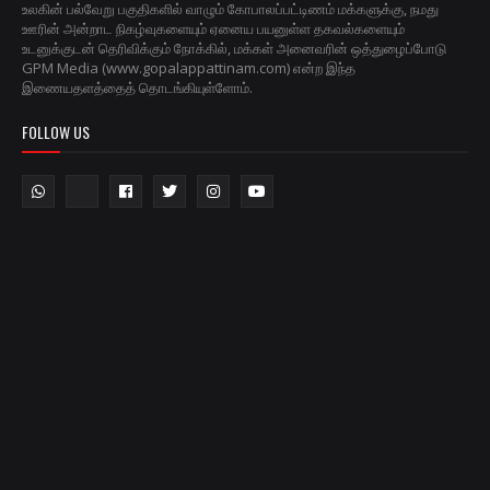
உலகின் பல்வேறு பகுதிகளில் வாழும் கோபாலப்பட்டிணம் மக்களுக்கு, நமது
ஊரின் அன்றாட நிகழ்வுகளையும் ஏனைய பயனுள்ள தகவல்களையும்
உடனுக்குடன் தெரிவிக்கும் நோக்கில், மக்கள் அனைவரின் ஒத்துழைப்போடு
GPM Media (www.gopalappattinam.com) என்ற இந்த
இணையதளத்தைத் தொடங்கியுள்ளோம்.
FOLLOW US