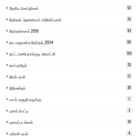
தேசிய செய்திகள்
52
தேர்தல் ஆணையம் அறிவிப்புகள்
76
தேர்தல்களம் 2019
62
நாடாளுமன்ற தேர்தல்_2024
88
நாட்டாணிபுரசக்குடி ஊராட்சி
193
நாம் தமிழர்
33
நிவர் புயல்
17
நீதிமன்றம்
26
பாபர் மசூதி வழக்கு
7
புகார் பெட்டி
2
புகைப்படங்கள்
14
புரெவி புயல்
4