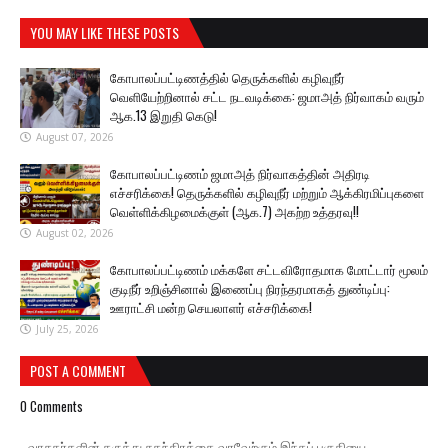
YOU MAY LIKE THESE POSTS
கோபாலப்பட்டிணத்தில் தெருக்களில் கழிவுநீர்
வெளியேற்றினால் சட்ட நடவடிக்கை: ஜமாஅத் நிர்வாகம் வரும்
ஆக.13 இறுதி கெடு!
August 07, 2026
கோபாலப்பட்டிணம் ஜமாஅத் நிர்வாகத்தின் அதிரடி
எச்சரிக்கை! தெருக்களில் கழிவுநீர் மற்றும் ஆக்கிரமிப்புகளை
வெள்ளிக்கிழமைக்குள் (ஆக.7) அகற்ற உத்தரவு!!
August 02, 2026
கோபாலப்பட்டிணம் மக்களே சட்டவிரோதமாக மோட்டார் மூலம்
குடிநீர் உறிஞ்சினால் இணைப்பு நிரந்தரமாகத் துண்டிப்பு:
ஊராட்சி மன்ற செயலாளர் எச்சரிக்கை!
July 25, 2026
POST A COMMENT
0 Comments
வாசகர்களின் கருத்து சுதந்திரத்தை வரவேற்கும் இந்தப் பகுதியை