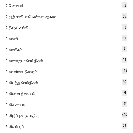
மொபைல்
12
ரஹ்மானியா பெண்கள் மதரஸா
25
ரிசர்வ் வங்கி
13
வங்கி
22
வணிகம்
4
வளைகுடா செய்திகள்
97
வானிலை நிலவரம்
103
விபத்து செய்திகள்
26
விமான நிலையம்
21
விவசாயம்
122
விழிப்புணர்வு பதிவு
466
விளம்பரம்
37