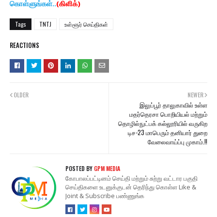
கொள்ளுங்கள்..
(கிளிக்)
Tags
TNTJ
உள்ளூர் செய்திகள்
REACTIONS
OLDER
NEWER
இலுப்பூர் தாலுகாவில் உள்ள
மதர்தெரசா பொறியியல் மற்றும்
தொழில்நுட்பக் கல்லூரியில் வருகிற
டிச-23 மாபெரும் தனியார் துறை
வேலைவாய்ப்பு முகாம்.!!
POSTED BY
GPM MEDIA
கோபாலப்பட்டினம் செய்தி மற்றும் சுற்று வட்டார பகுதி
செய்திகளை உடனுக்குடன் தெரிந்து கொள்ள Like &
Joint & Subscribe பண்ணுங்க