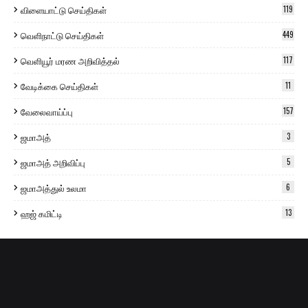
விளையாட்டு செய்திகள்
119
வெளிநாட்டு செய்திகள்
449
வெளியூர் மரண அறிவித்தல்
117
வேடிக்கை செய்திகள்
11
வேலைவாய்ப்பு
157
ஜமாஅத்
3
ஜமாஅத் அறிவிப்பு
5
ஜமாஅத்துல் உலமா
6
ஹஜ் கமிட்டி
13