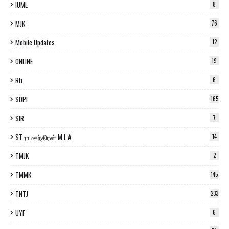
IUML
8
MJK
76
Mobile Updates
12
ONLINE
19
Rti
6
SDPI
165
SIR
7
ST.ராமசந்திரன் M.L.A
14
TMJK
2
TMMK
145
TNTJ
233
UYF
6