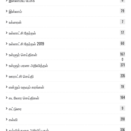
இஸ்லாமிய பேச்சு
இஸ்லாம்
79
உக்ரைன்
7
உள்ளாட்சி தேர்தல்
17
உள்ளாட்சி தேர்தல் 2019
60
உள்ளூர் செய்திகள்
167
0
உள்ளூர் மரண அறிவித்தல்
371
ஊராட்சி செய்தி
235
என்றும் உதவும் கரங்கள்
19
கடலோர செய்திகள்
164
கட்டுரை
9
கல்வி
210
கல்வித்துறை அறிவிப்புகள்
336