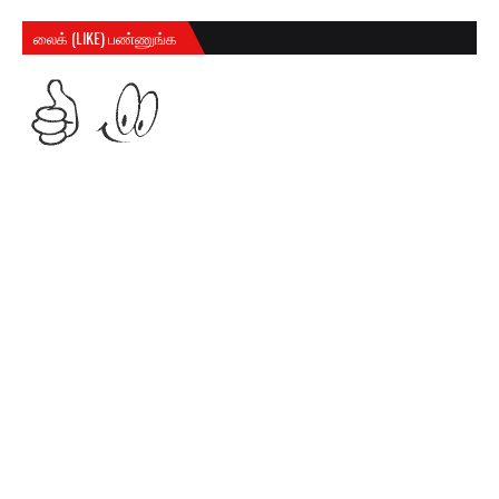
லைக் (LIKE) பண்ணுங்க