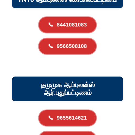
📞
8441081083
📞
9566508108
தமுமுக ஆம்புலன்ஸ்
ஆர்.புதுப்பட்டிணம்
📞
9655614621