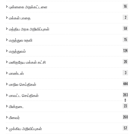
புன்னகை அறக்கட்டளை
16
மக்கள் பாதை
2
மத்திய அரசு அறிவிப்புகள்
59
மருத்துவ உதவி
15
மருத்துவம்
124
மனிதநேய மக்கள் கட்சி
20
மாண்டஸ்
3
மாநில செய்திகள்
444
மாவட்ட செய்திகள்
393
8
மின்தடை
23
மீனவர்
260
முக்கிய அறிவிப்புகள்
57