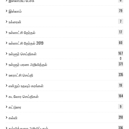
இஸ்லாமிய பேச்சு
6
இஸ்லாம்
79
உக்ரைன்
7
உள்ளாட்சி தேர்தல்
17
உள்ளாட்சி தேர்தல் 2019
60
உள்ளூர் செய்திகள்
167
0
உள்ளூர் மரண அறிவித்தல்
371
ஊராட்சி செய்தி
235
என்றும் உதவும் கரங்கள்
19
கடலோர செய்திகள்
164
கட்டுரை
9
கல்வி
210
கல்வித்துறை அறிவிப்புகள்
336