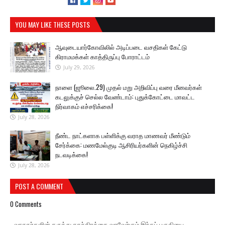
YOU MAY LIKE THESE POSTS
ஆவுடையார்கோவிலில் அடிப்படை வசதிகள் கேட்டு
கிராமமக்கள் காத்திருப்பு போராட்டம்
July 29, 2026
நாளை (ஜூலை.29) முதல் மறு அறிவிப்பு வரை மீனவர்கள்
கடலுக்குச் செல்ல வேண்டாம்: புதுக்கோட்டை மாவட்ட
நிர்வாகம் எச்சரிக்கை!
July 28, 2026
நீண்ட நாட்களாக பள்ளிக்கு வராத மாணவர் மீண்டும்
சேர்க்கை: மணமேல்குடி ஆசிரியர்களின் நெகிழ்ச்சி
நடவடிக்கை!
July 28, 2026
POST A COMMENT
0 Comments
வாசகர்களின் கருத்து சுதந்திரத்தை வரவேற்கும் இந்தப் பகுதியை