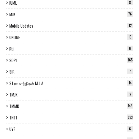
IUML
8
MJK
76
Mobile Updates
12
ONLINE
19
Rti
6
SDPI
165
SIR
7
ST.ராமசந்திரன் M.L.A
14
TMJK
2
TMMK
145
TNTJ
233
UYF
6