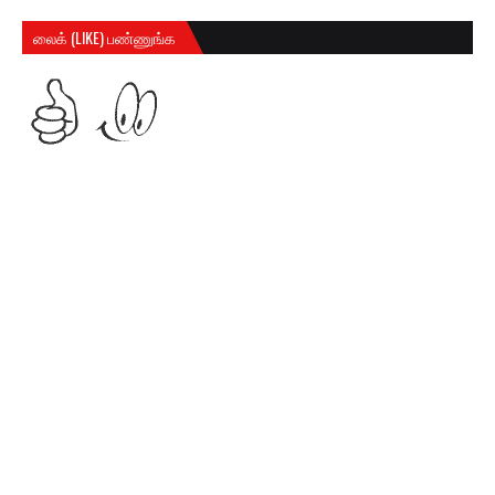
லைக் (LIKE) பண்ணுங்க