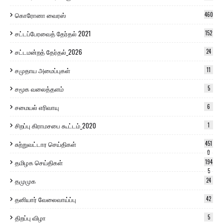
கொரோனா வைரஸ்
460
சட்டப்பேரவைத் தேர்தல் 2021
152
சட்டமன்றத் தேர்தல்_2026
24
சமுதாய அமைப்புகள்
11
சமூக வலைத்தளம்
5
சமையல் எரிவாயு
6
சிறப்பு கிராமசபை கூட்டம்_2020
1
சுற்றுவட்டார செய்திகள்
451
0
தமிழக செய்திகள்
194
5
தமுமுக
24
தனியார் வேலைவாய்ப்பு
42
திறப்பு விழா
5