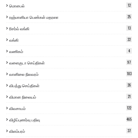
மொபைல்
12
ரஹ்மானியா பெண்கள் மதரஸா
25
ரிசர்வ் வங்கி
13
வங்கி
22
வணிகம்
4
வளைகுடா செய்திகள்
97
வானிலை நிலவரம்
103
விபத்து செய்திகள்
26
விமான நிலையம்
21
விவசாயம்
122
விழிப்புணர்வு பதிவு
465
விளம்பரம்
37