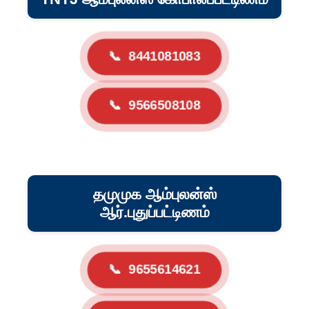
📞
8441081083
📞
9566508108
தமுமுக ஆம்புலன்ஸ்
ஆர்.புதுப்பட்டிணம்
📞
9655614621