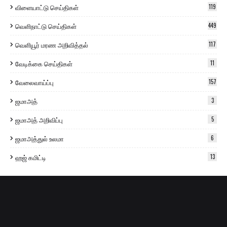
விளையாட்டு செய்திகள்
119
வெளிநாட்டு செய்திகள்
449
வெளியூர் மரண அறிவித்தல்
117
வேடிக்கை செய்திகள்
11
வேலைவாய்ப்பு
157
ஜமாஅத்
3
ஜமாஅத் அறிவிப்பு
5
ஜமாஅத்துல் உலமா
6
ஹஜ் கமிட்டி
13