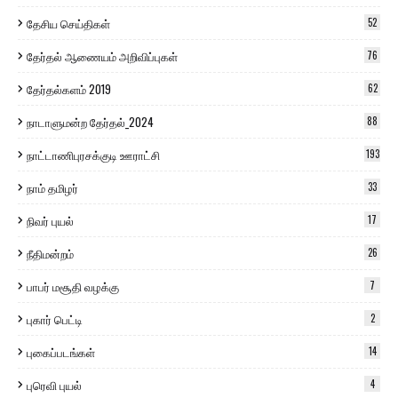
தேசிய செய்திகள்
52
தேர்தல் ஆணையம் அறிவிப்புகள்
76
தேர்தல்களம் 2019
62
நாடாளுமன்ற தேர்தல்_2024
88
நாட்டாணிபுரசக்குடி ஊராட்சி
193
நாம் தமிழர்
33
நிவர் புயல்
17
நீதிமன்றம்
26
பாபர் மசூதி வழக்கு
7
புகார் பெட்டி
2
புகைப்படங்கள்
14
புரெவி புயல்
4