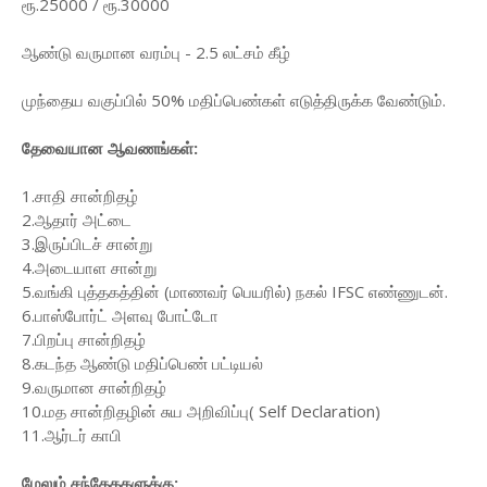
ரூ.25000 / ரூ.30000
ஆண்டு வருமான வரம்பு - 2.5 லட்சம் கீழ்
முந்தைய வகுப்பில் 50% மதிப்பெண்கள் எடுத்திருக்க வேண்டும்.
தேவையான ஆவணங்கள்:
1.சாதி சான்றிதழ்
2.ஆதார் அட்டை
3.இருப்பிடச் சான்று
4.அடையாள சான்று
5.வங்கி புத்தகத்தின் (மாணவர் பெயரில்) நகல் IFSC எண்ணுடன்.
6.பாஸ்போர்ட் அளவு போட்டோ
7.பிறப்பு சான்றிதழ்
8.கடந்த ஆண்டு மதிப்பெண் பட்டியல்
9.வருமான சான்றிதழ்
10.மத சான்றிதழின் சுய அறிவிப்பு( Self Declaration)
11.ஆர்டர் காபி
மேலும் சந்தேககளுக்கு: