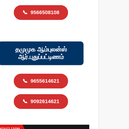
📞
9566508108
தமுமுக ஆம்புலன்ஸ்
ஆர்.புதுப்பட்டிணம்
📞
9655614621
📞
9092614621
NTACT FORM