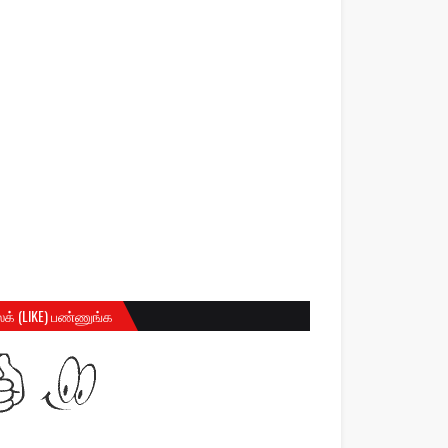
க் (LIKE) பண்ணுங்க