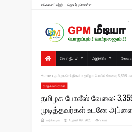
எங்களைப் பற்றி
தொடர்பு கொள்ள...
பொறுப்பும்.! ஊர்நலனும்.!!
செய்திகள்
அறிவிப்பு
வேலைவ
Home
தமிழக செய்திகள்
தமிழக போலீஸ் வேலை; 3,359 பணி
தமிழக செய்திகள்
தமிழக போலீஸ் வேலை; 3,359 
முடித்தவர்கள் உடனே அப்ள
ஊர்க்காரன்
August 09, 2023
Views