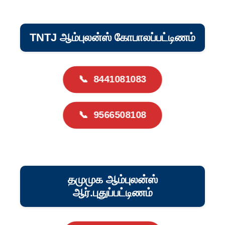
TNTJ ஆம்புலன்ஸ் கோபாலப்பட்டிணம்
📞
8441081083
📞
9566508108
தமுமுக ஆம்புலன்ஸ்
ஆர்.புதுப்பட்டிணம்