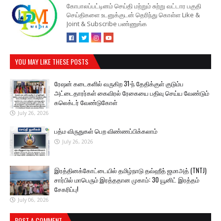
கோபாலப்பட்டினம் செய்தி மற்றும் சுற்று வட்டார பகுதி
செய்திகளை உடனுக்குடன் தெரிந்து கொள்ள Like &
Joint & Subscribe பண்ணுங்க
YOU MAY LIKE THESE POSTS
ரேஷன் கடைகளில் வருகிற 31-ந் தேதிக்குள் குடும்ப
அட்டைதாரர்கள் கைவிரல் ரேகையை பதிவு செய்ய வேண்டும்
கலெக்டர் வேண்டுகோள்
July 26, 2026
பத்ம விருதுகள் பெற விண்ணப்பிக்கலாம்
July 26, 2026
இரத்தினக்கோட்டையில் தமிழ்நாடு தவ்ஹீத் ஜமாஅத் (TNTJ)
சார்பில் மாபெரும் இரத்ததான முகாம்: 30 யூனிட் இரத்தம்
சேகரிப்பு!
July 06, 2026
POST A COMMENT