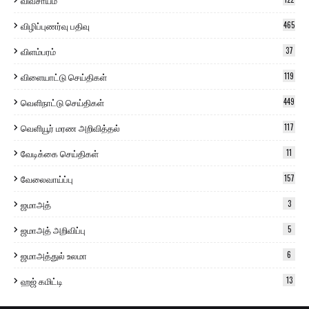
விவசாயம்
விழிப்புணர்வு பதிவு
465
விளம்பரம்
37
விளையாட்டு செய்திகள்
119
வெளிநாட்டு செய்திகள்
449
வெளியூர் மரண அறிவித்தல்
117
வேடிக்கை செய்திகள்
11
வேலைவாய்ப்பு
157
ஜமாஅத்
3
ஜமாஅத் அறிவிப்பு
5
ஜமாஅத்துல் உலமா
6
ஹஜ் கமிட்டி
13