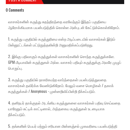
0 Comments
வாசகர்களின் கருத்து சுதந்திரத்தை வரவேற்கும் இந்தப் பகுதியை
ஆரோக்கியமாக பயன்படுத்திக் கொள்ள அன்புடன் கேட்டுக்கொள்கிறோம்.
1. கருத்து பகுதியில் கருத்துரிமை என்ற அடிப்படையில் வாசகர்கள் இடும்
பின்னூட்டங்கள் மட்டுறுத்தலின்றி அனுமதிக்கப்படுகிறது.
2. இங்கு பதிவாகும் கருத்துக்கள் வாசகர்களின் சொந்த கருத்துக்களே.
GPM மீடியாவின் கருத்துகள் அல்ல. வாசகர் பதியும் கருத்துக்கு அவரே முழுப்
பொறுப்பு.
3. கருத்து பகுதியில் நாகரிகமற்ற வார்த்தைகள் பயன்படுத்துவதை
வாசகர்கள் தவிர்க்க வேண்டுகிறோம். மேலும் வசை மொழிகள் / தகாக்
கருத்துக்கள் / Anonymous - முன்னறிவிப்பின்றி நீக்கப்படும்.
4. தனிநபர் தாக்குதல் அடங்கிய கருத்துகளை வாசகர்கள் பதிவு செய்வதை
யாரேனும் சுட்டிக் காட்டினால், அத்தகைய கருத்துகள் உடனடியாக
நீக்கப்படும்.
5. தங்களின் பெயர் மற்றும் சரியான மின்னஞ்சல் முகவரியை பயன்படுத்தி