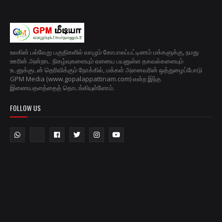
உலகின் பல்வேறு பகுதிகளில் வாழும் கோபாலப்பட்டிணம் மக்களுக்கு, நமது
ஊரின் அன்றாட நிகழ்வுகளையும் ஏனைய பயனுள்ள தகவல்களையும்
உடனுக்குடன் தெரிவிக்கும் நோக்கில், மக்கள் அனைவரின் ஒத்துழைப்போடு
GPM Media (www.gopalappattinam.com) என்ற இந்த
இணையதளத்தைத் தொடங்கியுள்ளோம்.
FOLLOW US