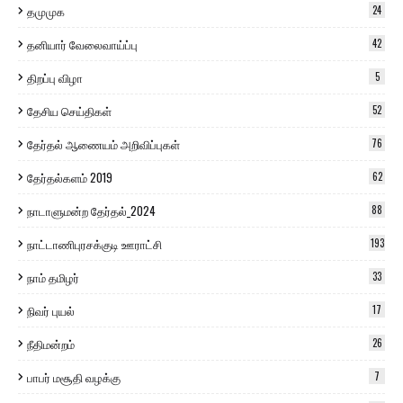
தமுமுக
24
தனியார் வேலைவாய்ப்பு
42
திறப்பு விழா
5
தேசிய செய்திகள்
52
தேர்தல் ஆணையம் அறிவிப்புகள்
76
தேர்தல்களம் 2019
62
நாடாளுமன்ற தேர்தல்_2024
88
நாட்டாணிபுரசக்குடி ஊராட்சி
193
நாம் தமிழர்
33
நிவர் புயல்
17
நீதிமன்றம்
26
பாபர் மசூதி வழக்கு
7