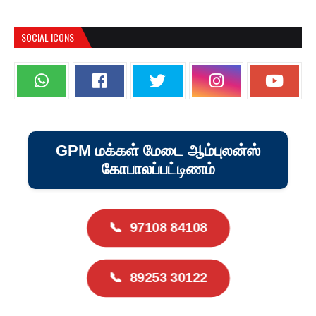
SOCIAL ICONS
GPM மக்கள் மேடை ஆம்புலன்ஸ்
கோபாலப்பட்டிணம்
📞
97108 84108
📞
89253 30122