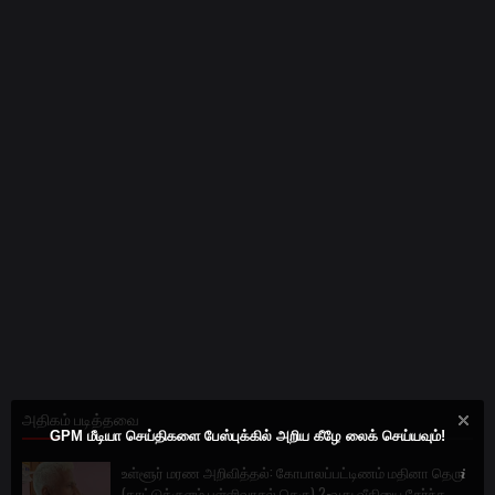
அதிகம் படித்தவை
GPM மீடியா செய்திகளை பேஸ்புக்கில் அறிய கீழே லைக் செய்யவும்!
உள்ளூர் மரண அறிவித்தல்: கோபாலப்பட்டிணம் மதினா தெரு
(காட்டுக்குளம் பள்ளிவாசல் தெரு) 2-வது வீதியை சேர்ந்த