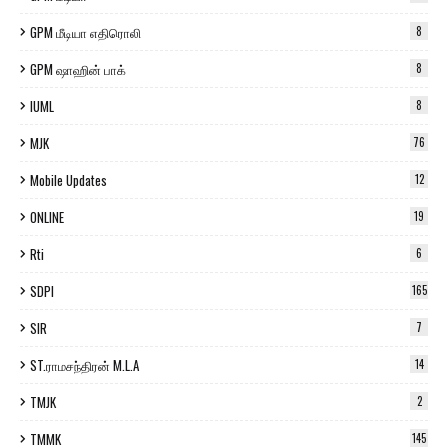
GPM மீடியா எதிரொலி
8
GPM ஷாஹின் பாக்
8
IUML
8
MJK
76
Mobile Updates
12
ONLINE
19
Rti
6
SDPI
165
SIR
7
ST.ராமசந்திரன் M.L.A
14
TMJK
2
TMMK
145