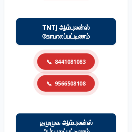
TNTJ ஆம்புலன்ஸ்
கோபாலப்பட்டிணம்
📞
8441081083
📞
9566508108
தமுமுக ஆம்புலன்ஸ்
ஆர்.புதுப்பட்டிணம்