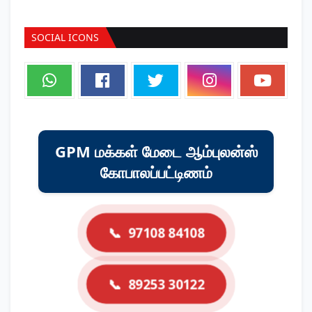
SOCIAL ICONS
GPM மக்கள் மேடை ஆம்புலன்ஸ்
கோபாலப்பட்டிணம்
📞
97108 84108
📞
89253 30122