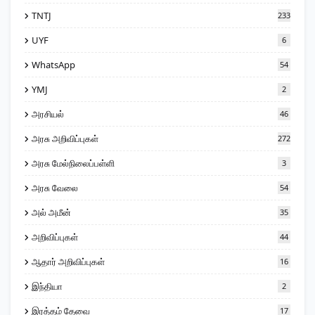
TNTJ
233
UYF
6
WhatsApp
54
YMJ
2
அரசியல்
46
அரசு அறிவிப்புகள்
272
அரசு மேல்நிலைப்பள்ளி
3
அரசு வேலை
54
அல் அமீன்
35
அறிவிப்புகள்
44
ஆதார் அறிவிப்புகள்
16
இந்தியா
2
இரத்தம் தேவை
17