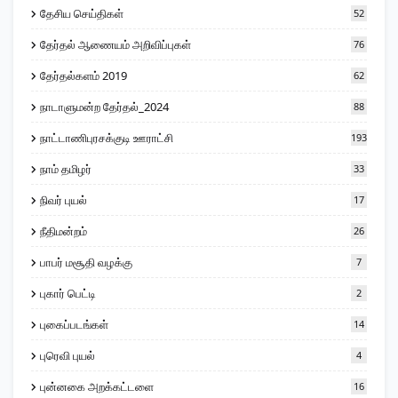
தேசிய செய்திகள்
52
தேர்தல் ஆணையம் அறிவிப்புகள்
76
தேர்தல்களம் 2019
62
நாடாளுமன்ற தேர்தல்_2024
88
நாட்டாணிபுரசக்குடி ஊராட்சி
193
நாம் தமிழர்
33
நிவர் புயல்
17
நீதிமன்றம்
26
பாபர் மசூதி வழக்கு
7
புகார் பெட்டி
2
புகைப்படங்கள்
14
புரெவி புயல்
4
புன்னகை அறக்கட்டளை
16