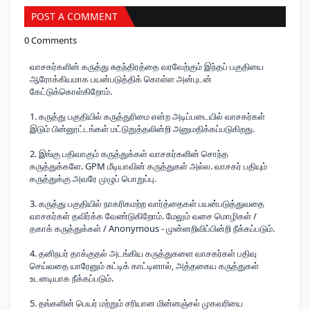
POST A COMMENT
0 Comments
வாசகர்களின் கருத்து சுதந்திரத்தை வரவேற்கும் இந்தப் பகுதியை
ஆரோக்கியமாக பயன்படுத்திக் கொள்ள அன்புடன்
கேட்டுக்கொள்கிறோம்.
1. கருத்து பகுதியில் கருத்துரிமை என்ற அடிப்படையில் வாசகர்கள்
இடும் பின்னூட்டங்கள் மட்டுறுத்தலின்றி அனுமதிக்கப்படுகிறது.
2. இங்கு பதிவாகும் கருத்துக்கள் வாசகர்களின் சொந்த
கருத்துக்களே. GPM மீடியாவின் கருத்துகள் அல்ல. வாசகர் பதியும்
கருத்துக்கு அவரே முழுப் பொறுப்பு.
3. கருத்து பகுதியில் நாகரிகமற்ற வார்த்தைகள் பயன்படுத்துவதை
வாசகர்கள் தவிர்க்க வேண்டுகிறோம். மேலும் வசை மொழிகள் /
தகாக் கருத்துக்கள் / Anonymous - முன்னறிவிப்பின்றி நீக்கப்படும்.
4. தனிநபர் தாக்குதல் அடங்கிய கருத்துகளை வாசகர்கள் பதிவு
செய்வதை யாரேனும் சுட்டிக் காட்டினால், அத்தகைய கருத்துகள்
உடனடியாக நீக்கப்படும்.
5. தங்களின் பெயர் மற்றும் சரியான மின்னஞ்சல் முகவரியை