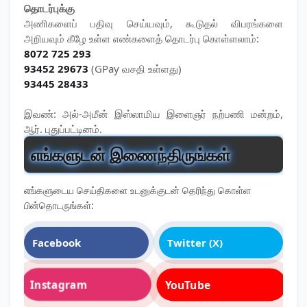
தொடர்புக்கு
அணிகளைப் பதிவு செய்யவும், கூடுதல் விபரங்களை
அறியவும் கீழே உள்ள எண்களைத் தொடர்பு கொள்ளலாம்:
8072 725 293
93452 29673
(GPay வசதி உள்ளது)
93445 28433
இவண்: அல்-அமீன் இஸ்லாமிய இளைஞர் நற்பணி மன்றம்,
ஆர். புதுப்பட்டினம்.
எங்களுடன் இணைந்திருங்கள்
எங்களுடைய செய்திகளை உடனுக்குடன் தெரிந்து கொள்ள
பின்தொடருங்கள்:
Facebook
Twitter (X)
Instagram
YouTube