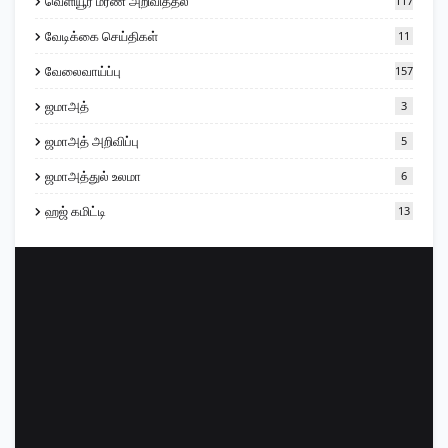
வெளியூர் மரண அறிவித்தல்
117
வேடிக்கை செய்திகள்
11
வேலைவாய்ப்பு
157
ஜமாஅத்
3
ஜமாஅத் அறிவிப்பு
5
ஜமாஅத்துல் உலமா
6
ஹஜ் கமிட்டி
13