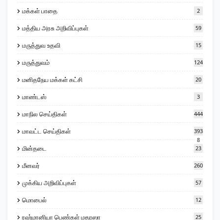
மக்கள் பாதை
2
மத்திய அரசு அறிவிப்புகள்
59
மருத்துவ உதவி
15
மருத்துவம்
124
மனிதநேய மக்கள் கட்சி
20
மாண்டஸ்
3
மாநில செய்திகள்
444
மாவட்ட செய்திகள்
393
8
மின்தடை
23
மீனவர்
260
முக்கிய அறிவிப்புகள்
57
மொபைல்
12
ரஹ்மானியா பெண்கள் மதரஸா
25