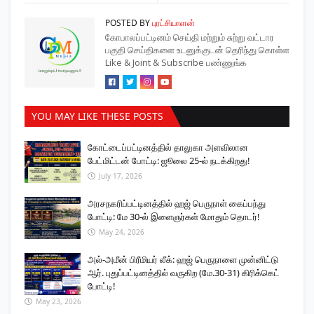
POSTED BY
புரட்சியாளன்
கோபாலப்பட்டினம் செய்தி மற்றும் சுற்று வட்டார
பகுதி செய்திகளை உடனுக்குடன் தெரிந்து கொள்ள
Like & Joint & Subscribe பண்ணுங்க
YOU MAY LIKE THESE POSTS
கோட்டைப்பட்டினத்தில் தாலுகா அளவிலான
பேட்மிட்டன் போட்டி: ஜூலை 25-ல் நடக்கிறது!
July 17, 2026
அரசநகரிப்பட்டினத்தில் ஹஜ் பெருநாள் கைப்பந்து
போட்டி: மே 30-ல் இளைஞர்கள் மோதும் தொடர்!
May 24, 2026
அல்-அமீன் பிரீமியர் லீக்: ஹஜ் பெருநாளை முன்னிட்டு
ஆர். புதுப்பட்டினத்தில் வருகிற (மே.30-31) கிரிக்கெட்
போட்டி!
May 23, 2026