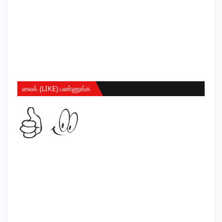
லைக் (LIKE) பண்ணுங்க