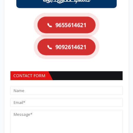
📞
9655614621
📞
9092614621
CONTACT FORM