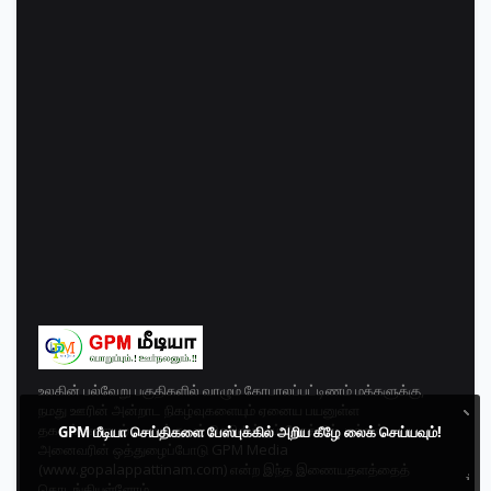
உலகின் பல்வேறு பகுதிகளில் வாழும் கோபாலப்பட்டிணம் மக்களுக்கு,
நமது ஊரின் அன்றாட நிகழ்வுகளையும் ஏனைய பயனுள்ள
தகவல்களையும் உடனுக்குடன் தெரிவிக்கும் நோக்கில், மக்கள்
GPM மீடியா செய்திகளை பேஸ்புக்கில் அறிய கீழே லைக் செய்யவும்!
அனைவரின் ஒத்துழைப்போடு GPM Media
(www.gopalappattinam.com) என்ற இந்த இணையதளத்தைத்
தொடங்கியுள்ளோம்.