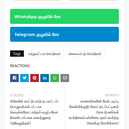
WhatsApp குழுவில் சேர
Telegram குழுவில் சேர
Tags
சுற்றுவட்டார செய்திகள்
விளையாட்டு செய்திகள்
REACTIONS
OLDER
NEWER
மீமிசலில் காட்டு மாடு நடமாட்டம்:
மாணவிகளின் மேல் படிப்பு
பொதுமக்கள் பட்டாசு
கேள்விக்குறி: கோட்டைப்பட்டினம்
வெடிக்கவோ, சத்தம் எழுப்பவோ
அரசு பெண்கள்
வேண்டாம் என வனத்துறை
உயர்நிலைப்பள்ளியை தரம் உயர்த்த
அறிவுறுத்தல்!
அரசுக்கு கோரிக்கை!