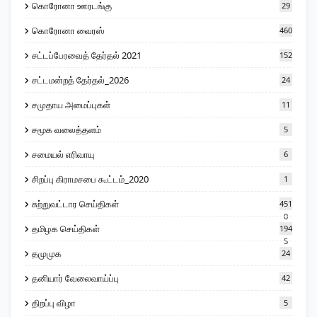
கொரோனா ஊரடங்கு
29
கொரோனா வைரஸ்
460
சட்டப்பேரவைத் தேர்தல் 2021
152
சட்டமன்றத் தேர்தல்_2026
24
சமுதாய அமைப்புகள்
11
சமூக வலைத்தளம்
5
சமையல் எரிவாயு
6
சிறப்பு கிராமசபை கூட்டம்_2020
1
சுற்றுவட்டார செய்திகள்
451
0
தமிழக செய்திகள்
194
5
தமுமுக
24
தனியார் வேலைவாய்ப்பு
42
திறப்பு விழா
5