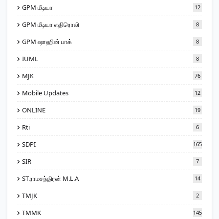
GPM மீடியா
12
GPM மீடியா எதிரொலி
8
GPM ஷாஹின் பாக்
8
IUML
8
MJK
76
Mobile Updates
12
ONLINE
19
Rti
6
SDPI
165
SIR
7
ST.ராமசந்திரன் M.L.A
14
TMJK
2
TMMK
145