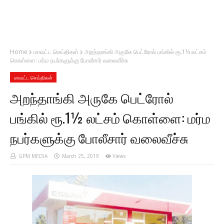
Home
மாவட்ட செய்திகள்
அறந்தாங்கி அருகே பெட்ரோல் பங்கில் ரூ.1½ லட்சம்
கொள்ளை: மர்ம நபர்களுக்கு போலீசார் வலைவீச்சு
மாவட்ட செய்திகள்
அறந்தாங்கி அருகே பெட்ரோல்
பங்கில் ரூ.1½ லட்சம் கொள்ளை: மர்ம
நபர்களுக்கு போலீசார் வலைவீச்சு
GPM MEDIA
March 25, 2019
Views