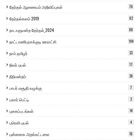
தேர்தல் ஆணையம் அறிவிப்புகள்
76
தேர்தல்களம் 2019
62
நாடாளுமன்ற தேர்தல்_2024
88
நாட்டாணிபுரசக்குடி ஊராட்சி
194
நாம் தமிழர்
33
நிவர் புயல்
17
நீதிமன்றம்
26
பாபர் மசூதி வழக்கு
7
புகார் பெட்டி
2
புகைப்படங்கள்
14
புரெவி புயல்
4
புன்னகை அறக்கட்டளை
16