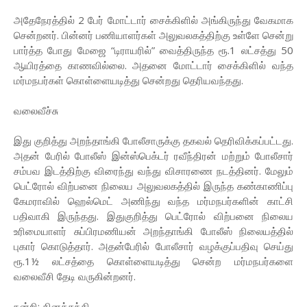
அதேநேரத்தில் 2 பேர் மோட்டார் சைக்கிளில் அங்கிருந்து வேகமாக
சென்றனர். பின்னர் பணியாளர்கள் அலுவலகத்திற்கு உள்ளே சென்று
பார்த்த போது மேஜை “டிராயரில்” வைத்திருந்த ரூ.1 லட்சத்து 50
ஆயிரத்தை காணவில்லை. அதனை மோட்டார் சைக்கிளில் வந்த
மர்மநபர்கள் கொள்ளையடித்து சென்றது தெரியவந்தது.
வலைவீச்சு
இது குறித்து அறந்தாங்கி போலீசாருக்கு தகவல் தெரிவிக்கப்பட்டது.
அதன் பேரில் போலீஸ் இன்ஸ்பெக்டர் ரவீந்திரன் மற்றும் போலீசார்
சம்பவ இடத்திற்கு விரைந்து வந்து விசாரணை நடத்தினர். மேலும்
பெட்ரோல் விற்பனை நிலைய அலுவலகத்தில் இருந்த கண்காணிப்பு
கேமராவில் ஹெல்மெட் அணிந்து வந்த மர்மநபர்களின் காட்சி
பதிவாகி இருந்தது. இதுகுறித்து பெட்ரோல் விற்பனை நிலைய
உரிமையாளர் சுப்பிரமணியன் அறந்தாங்கி போலீஸ் நிலையத்தில்
புகார் கொடுத்தார். அதன்பேரில் போலீசார் வழக்குப்பதிவு செய்து
ரூ.1½ லட்சத்தை கொள்ளையடித்து சென்ற மர்மநபர்களை
வலைவீசி தேடி வருகின்றனர்.
நன்றி: தினத்தந்தி