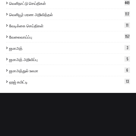
வெளிநாட்டு செய்திகள்
449
வெளியூர் மரண அறிவித்தல்
117
வேடிக்கை செய்திகள்
11
வேலைவாய்ப்பு
157
ஜமாஅத்
3
ஜமாஅத் அறிவிப்பு
5
ஜமாஅத்துல் உலமா
6
ஹஜ் கமிட்டி
13