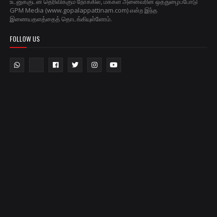
உடனுக்குடன் தெரிவிக்கும் நோக்கில், மக்கள் அனைவரின் ஒத்துழைப்போடு
GPM Media (www.gopalappattinam.com) என்ற இந்த
இணையதளத்தைத் தொடங்கியுள்ளோம்.
FOLLOW US