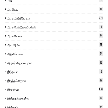
YMJ
2
அரசியல்
46
அரசு அறிவிப்புகள்
272
அரசு மேல்நிலைப்பள்ளி
3
அரசு வேலை
54
அல் அமீன்
35
அறிவிப்புகள்
44
ஆதார் அறிவிப்புகள்
16
இந்தியா
2
இரத்தம் தேவை
17
இரயில்வே
862
இஸ்லாமிய பேச்சு
6
இஸ்லாம்
79