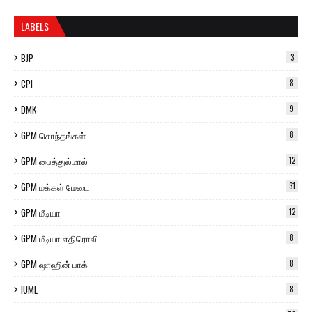
LABELS
BJP
3
CPI
8
DMK
9
GPM சொந்தங்கள்
8
GPM பைத்துல்மால்
12
GPM மக்கள் மேடை
31
GPM மீடியா
12
GPM மீடியா எதிரொலி
8
GPM ஷாஹின் பாக்
8
IUML
8