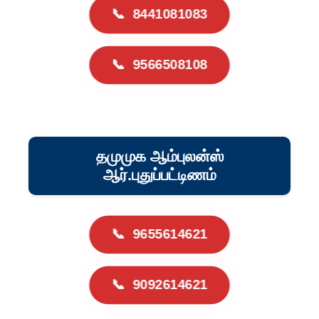
📞
8441081083
📞
9566508108
தமுமுக ஆம்புலன்ஸ்
ஆர்.புதுப்பட்டிணம்
📞
9655614621
📞
9092614621