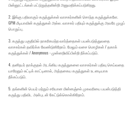
பின்னூட்டங்கள் மட்டுறுத்தலின்றி அனுமதிக்கப்படுகிறது.
2. இங்கு பதிவாகும் கருத்துக்கள் வாசகர்களின் சொந்த கருத்துக்களே.
GPM மீடியாவின் கருத்துகள் அல்ல. வாசகர் பதியும் கருத்துக்கு அவரே முழுப்
பொறுப்பு.
3. கருத்து பகுதியில் நாகரிகமற்ற வார்த்தைகள் பயன்படுத்துவதை
வாசகர்கள் தவிர்க்க வேண்டுகிறோம். மேலும் வசை மொழிகள் / தகாக்
கருத்துக்கள் / Anonymous - முன்னறிவிப்பின்றி நீக்கப்படும்.
4. தனிநபர் தாக்குதல் அடங்கிய கருத்துகளை வாசகர்கள் பதிவு செய்வதை
யாரேனும் சுட்டிக் காட்டினால், அத்தகைய கருத்துகள் உடனடியாக
நீக்கப்படும்.
5. தங்களின் பெயர் மற்றும் சரியான மின்னஞ்சல் முகவரியை பயன்படுத்தி
கருத்து பதிவிட அன்புடன் கேட்டுக்கொள்கிறோம்.