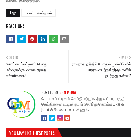
Tags
மாவட்ட செய்திகள்
REACTIONS
OLDER
NEWER
கோட்டைப்பட்டினம் பொது
ராமநாதபுரத்தில் மோதும் முஸ்லிம் லீக்
மக்களுக்கு: காவல்துறை
- பாஜக: கடந்த தேர்தல்களில்
எச்சரிக்கை!
நடந்தது என்ன?
POSTED BY
GPM MEDIA
கோபாலப்பட்டினம் செய்தி மற்றும் சுற்று வட்டார பகுதி
செய்திகளை உடனுக்குடன் தெரிந்து கொள்ள Like &
Joint & Subscribe பண்ணுங்க
YOU MAY LIKE THESE POSTS