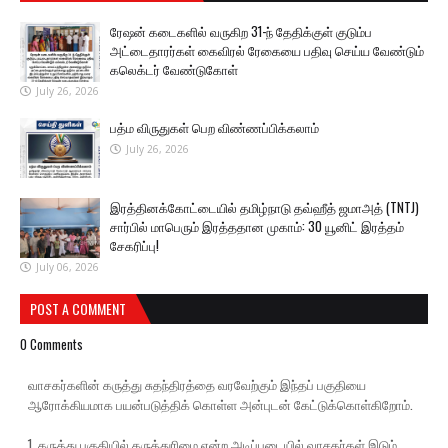
ரேஷன் கடைகளில் வருகிற 31-ந் தேதிக்குள் குடும்ப
அட்டைதாரர்கள் கைவிரல் ரேகையை பதிவு செய்ய வேண்டும்
கலெக்டர் வேண்டுகோள்
July 26, 2026
பத்ம விருதுகள் பெற விண்ணப்பிக்கலாம்
July 26, 2026
இரத்தினக்கோட்டையில் தமிழ்நாடு தவ்ஹீத் ஜமாஅத் (TNTJ)
சார்பில் மாபெரும் இரத்ததான முகாம்: 30 யூனிட் இரத்தம்
சேகரிப்பு!
July 06, 2026
POST A COMMENT
0 Comments
வாசகர்களின் கருத்து சுதந்திரத்தை வரவேற்கும் இந்தப் பகுதியை
ஆரோக்கியமாக பயன்படுத்திக் கொள்ள அன்புடன் கேட்டுக்கொள்கிறோம்.
1. கருத்து பகுதியில் கருத்துரிமை என்ற அடிப்படையில் வாசகர்கள் இடும்