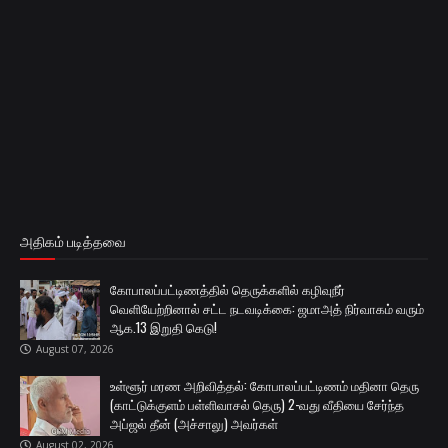
அதிகம் படித்தவை
கோபாலப்பட்டிணத்தில் தெருக்களில் கழிவுநீர்
வெளியேற்றினால் சட்ட நடவடிக்கை: ஜமாஅத் நிர்வாகம் வரும்
ஆக.13 இறுதி கெடு!
August 07, 2026
உள்ளூர் மரண அறிவித்தல்: கோபாலப்பட்டிணம் மதினா தெரு
(காட்டுக்குளம் பள்ளிவாசல் தெரு) 2-வது வீதியை சேர்ந்த
அப்ஜல் தீன் (அச்சாலு) அவர்கள்
August 02, 2026