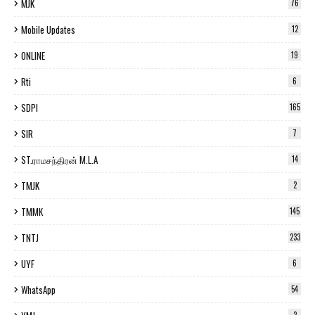
MJK
76
Mobile Updates
12
ONLINE
19
Rti
6
SDPI
165
SIR
7
ST.ராமசந்திரன் M.L.A
14
TMJK
2
TMMK
145
TNTJ
233
UYF
6
WhatsApp
54