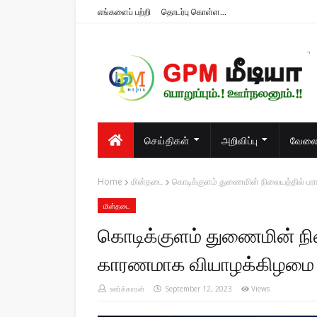
எங்களைப் பற்றி
தொடர்பு கொள்ள...
பொறுப்பும்.! ஊர்நலனும்.!!
செய்திகள்
அறிவிப்பு
வேலைவ
Home
மின்தடை
கொடிக்குளம் துணைமின் நிலையத்தில் பர
மின்தடை
கொடிக்குளம் துணைமின் நில
காரணமாக வியாழக்கிழமை 14
ஊர்க்காரன்
September 12, 2023
Views