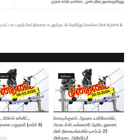
முதல் ரயில் டிக்கெட் முன்பதிவு துவங்குகிறது
ற்று வட்டார பகுதி செய்திகளை உடனுக்குடன் தெரிந்து கொள்ள Like & Joint &
ய்திகள்
மின்தடை
 மீமிசல் உள்ளிட்ட
கொடிக்குளம், ஆவுடையார்கோவில்,
நாளை மறுநாள் (மார்ச் 6)
அமரடக்கி, வல்லவாரி ஆகிய துணை
மின் நிலையங்களில் டிசம்பர்-23
மின்தடை அறிவிப்பு!
2026