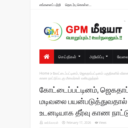
எங்களைப் பற்றி
தொடர்பு கொள்ள...
பொறுப்பும்.! ஊர்நலனும்.!!
செய்திகள்
அறிவிப்பு
வேலைவ
Home
கோட்டைப்பட்டினம், ஜெகதாப்பட்டினம் பகுதிகளில் விச
காண நாட்டுப்படகு மீனவர்கள் வலியுறுத்தல்
கோட்டைப்பட்டினம், ஜெகதாப்
மடிவலை பயன்படுத்துவதால்
உடனடியாக தீர்வு காண நாட்டு
ஊர்க்காரன்
February 17, 2026
Views