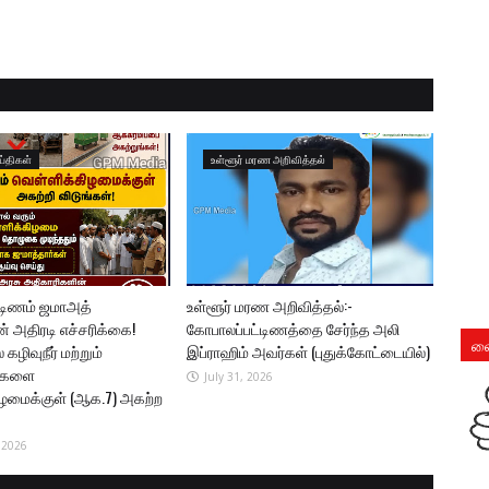
ய்திகள்
உள்ளூர் மரண அறிவித்தல்
்டிணம் ஜமாஅத்
உள்ளூர் மரண அறிவித்தல்:-
ன் அதிரடி எச்சரிக்கை!
கோபாலப்பட்டிணத்தை சேர்ந்த அலி
லை
கழிவுநீர் மற்றும்
இப்ராஹிம் அவர்கள் (புதுக்கோட்டையில்)
புகளை
July 31, 2026
ழமைக்குள் (ஆக.7) அகற்ற
 2026