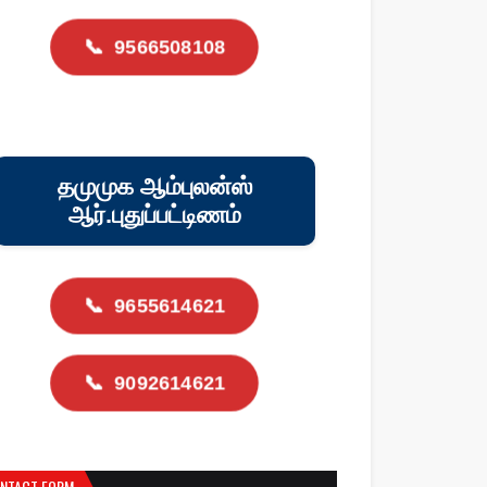
📞
9566508108
தமுமுக ஆம்புலன்ஸ்
ஆர்.புதுப்பட்டிணம்
📞
9655614621
📞
9092614621
NTACT FORM