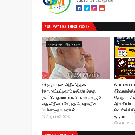
YOU MAY LIKE THESE POSTS
உள்ளூர் மரண அறிவித்தல்
உள்ளூர் செ
உள்ளூர் மரண அறிவித்தல்:
கோபாலப்பட
கோபாலப்பட்டிணம் மதினா தெரு
நிர்வாகத்தி
(காட்டுக்குளம் பள்ளிவாசல் தெரு) 2-
தெருக்களில் 
வது வீதியை சேர்ந்த அப்ஜல் தீன்
ஆக்கிரமிப்
(அச்சாலு) அவர்கள்
வெள்ளிக்கி
உத்தரவு!!
August 02, 2026
August 02,