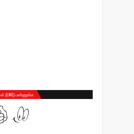
க் (LIKE) பண்ணுங்க