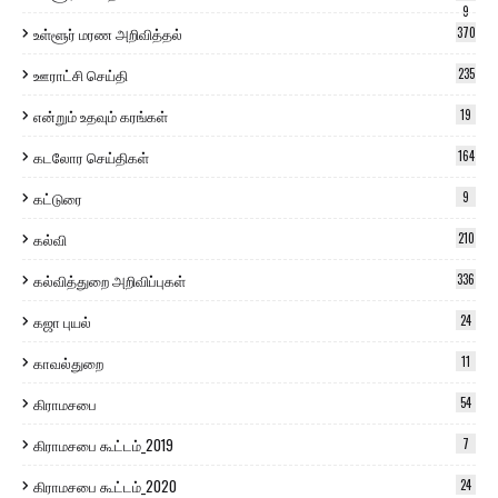
9
உள்ளூர் மரண அறிவித்தல்
370
ஊராட்சி செய்தி
235
என்றும் உதவும் கரங்கள்
19
கடலோர செய்திகள்
164
கட்டுரை
9
கல்வி
210
கல்வித்துறை அறிவிப்புகள்
336
கஜா புயல்
24
காவல்துறை
11
கிராமசபை
54
கிராமசபை கூட்டம்_2019
7
கிராமசபை கூட்டம்_2020
24