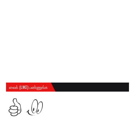
லைக் (LIKE) பண்ணுங்க