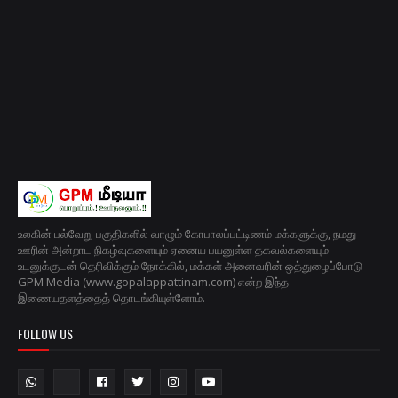
உலகின் பல்வேறு பகுதிகளில் வாழும் கோபாலப்பட்டிணம் மக்களுக்கு, நமது
ஊரின் அன்றாட நிகழ்வுகளையும் ஏனைய பயனுள்ள தகவல்களையும்
உடனுக்குடன் தெரிவிக்கும் நோக்கில், மக்கள் அனைவரின் ஒத்துழைப்போடு
GPM Media (www.gopalappattinam.com) என்ற இந்த
இணையதளத்தைத் தொடங்கியுள்ளோம்.
FOLLOW US