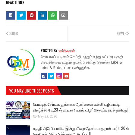
REACTIONS
OLDER
NEWER
POSTED BY
ஊர்க்காரன்
கோபாலப்பட்டினம் செய்தி மற்றும் சுற்று வட்டார பகுதி
செய்திகளை உடனுக்குடன் தெரிந்து கொள்ள Like &
Joint & Subscribe பண்ணுங்க
YOU MAY LIKE THESE POSTS
போட்டித் தேர்வுகளுக்கான ஆன்லைன் கல்வி வழிகாட்டி
நிகழ்ச்சி: மே.23-ல் நாளை ரியாத் 'விழி' அமைப்பு நடத்துகிறது!
May 22, 2026
சவூதி அரேபியாவில் இன்று பிறை தென்படாததால் மார்ச் 20-ம்
தேதி ஈத் அல் ஃபித்ர் என அறிவிப்பு..!!