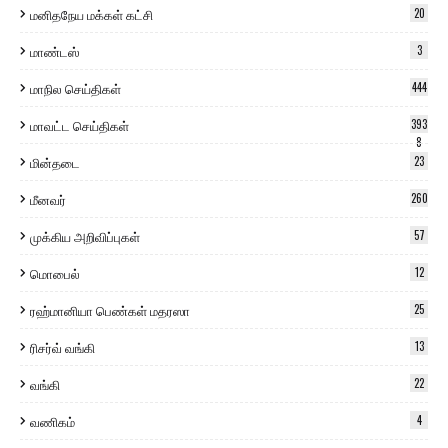
மனிதநேய மக்கள் கட்சி
20
மாண்டஸ்
3
மாநில செய்திகள்
444
மாவட்ட செய்திகள்
393
8
மின்தடை
23
மீனவர்
260
முக்கிய அறிவிப்புகள்
57
மொபைல்
12
ரஹ்மானியா பெண்கள் மதரஸா
25
ரிசர்வ் வங்கி
13
வங்கி
22
வணிகம்
4