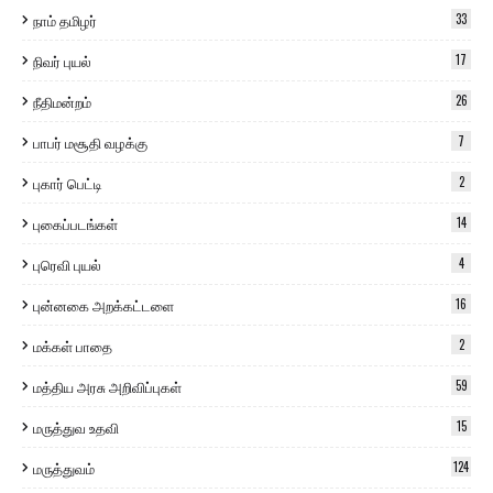
நாம் தமிழர்
33
நிவர் புயல்
17
நீதிமன்றம்
26
பாபர் மசூதி வழக்கு
7
புகார் பெட்டி
2
புகைப்படங்கள்
14
புரெவி புயல்
4
புன்னகை அறக்கட்டளை
16
மக்கள் பாதை
2
மத்திய அரசு அறிவிப்புகள்
59
மருத்துவ உதவி
15
மருத்துவம்
124