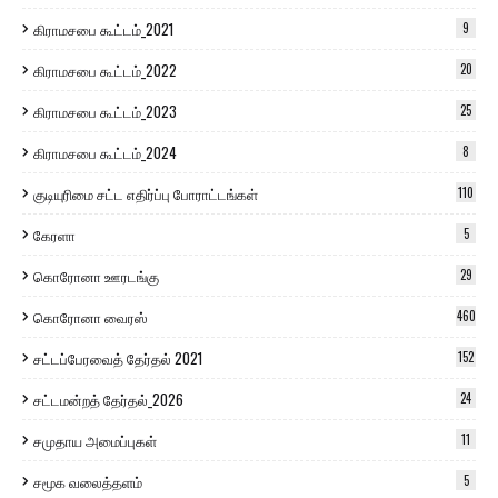
கிராமசபை கூட்டம்_2021
9
கிராமசபை கூட்டம்_2022
20
கிராமசபை கூட்டம்_2023
25
கிராமசபை கூட்டம்_2024
8
குடியுரிமை சட்ட எதிர்ப்பு போராட்டங்கள்
110
கேரளா
5
கொரோனா ஊரடங்கு
29
கொரோனா வைரஸ்
460
சட்டப்பேரவைத் தேர்தல் 2021
152
சட்டமன்றத் தேர்தல்_2026
24
சமுதாய அமைப்புகள்
11
சமூக வலைத்தளம்
5