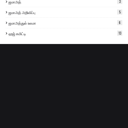
ஜமாஅத்
3
ஜமாஅத் அறிவிப்பு
5
ஜமாஅத்துல் உலமா
6
ஹஜ் கமிட்டி
13