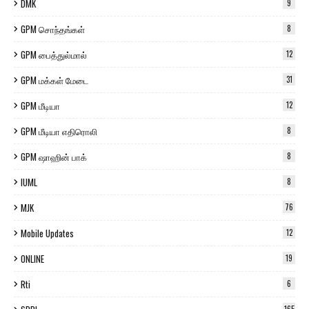
DMK
9
GPM சொந்தங்கள்
8
GPM பைத்துல்மால்
12
GPM மக்கள் மேடை
31
GPM மீடியா
12
GPM மீடியா எதிரொலி
8
GPM ஷாஹின் பாக்
8
IUML
8
MJK
76
Mobile Updates
12
ONLINE
19
Rti
6