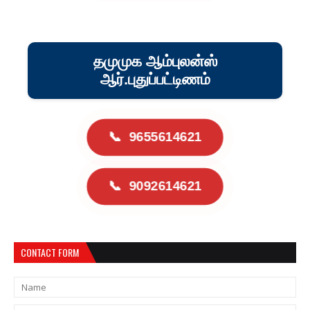
தமுமுக ஆம்புலன்ஸ்
ஆர்.புதுப்பட்டிணம்
📞
9655614621
📞
9092614621
CONTACT FORM