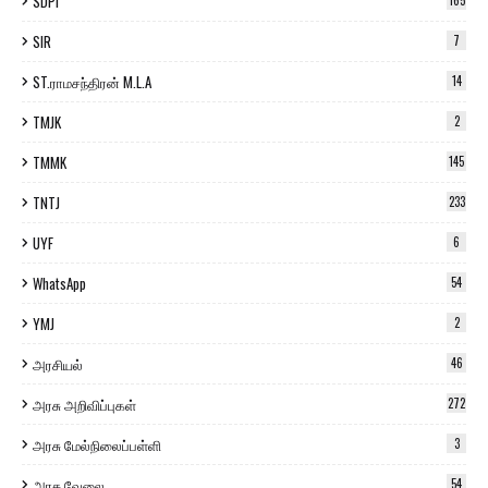
SDPI
165
SIR
7
ST.ராமசந்திரன் M.L.A
14
TMJK
2
TMMK
145
TNTJ
233
UYF
6
WhatsApp
54
YMJ
2
அரசியல்
46
அரசு அறிவிப்புகள்
272
அரசு மேல்நிலைப்பள்ளி
3
அரசு வேலை
54