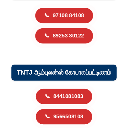
📞
97108 84108
📞
89253 30122
TNTJ ஆம்புலன்ஸ் கோபாலப்பட்டிணம்
📞
8441081083
📞
9566508108