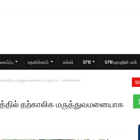
ாய்ப்பு
உதவிக்கரம்
கல்வி
GPM
GPM ஷாஹின் பாக்
தற்காலிக மருத்துவமனையாக மாற்றப்பட்ட பள்ளிவாசல்!
SO
த்தில் தற்காலிக மருத்துவமனையாக