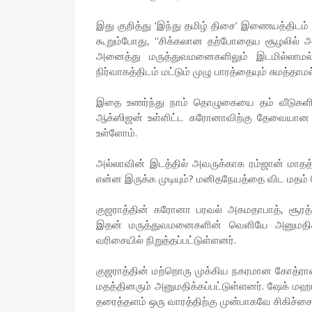
இது குறித்து ’இந்து தமிழ் திசை’ இணையத்திடம
கூறும்போது, ''சிக்கலான தற்போதைய சூழலில் அன
அனைத்து மருத்துவமனைகளிலும் இடமில்லாமல
நிர்வாகத்திடம் மட்டும் முழு பாரத்தையும் சுமத்
இதை உணர்ந்து நாம் தொழுகையை தம் வீடுகளில
ஆக்ஸிஜன் உள்ளிட்ட கரோனாவிற்கு தேவையான 
உள்ளோம்.
அல்லாவின் இடத்தில் அவருக்காக ரம்ஜான் மாத
என்ன இருக்க முடியும்? மனிதநேயத்தை விட மதம் பெ
குஜராத்தின் கரோனா பரவல் அகமதாபாத், சூரத
இதன் மருத்துவமனைகளின் வெளியே அனுமதிக்
வரிசையில் நிறுத்தப்பட்டுள்ளனர்.
குஜராத்தின் மற்றொரு முக்கிய நகரமான கோத்ரா
மதத்தினரும் அனுமதிக்கப்பட்டுள்ளனர். ஷேக் ம
தரைத்தளம் ஒரு வாரத்திற்கு முன்பாகவே சிகிச்சைக