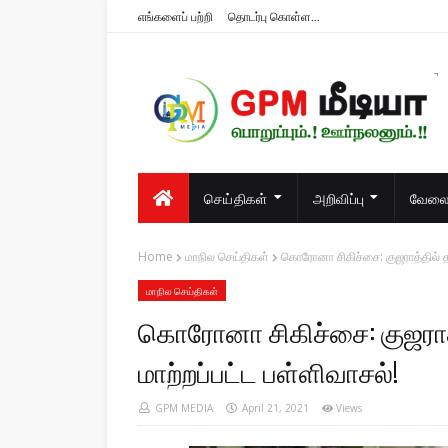
எங்களைப் பற்றி
தொடர்பு கொள்ள...
பொறுப்பும்.! ஊர்நலனும்.!!
செய்திகள்
அறிவிப்பு
வேலைவ
Home
மாநில செய்திகள்
கொரோனா சிகிச்சை: குஜராத்தில் 
மாநில செய்திகள்
கொரோனா சிகிச்சை: குஜரா
மாற்றப்பட்ட பள்ளிவாசல்!
GPM MEDIA
April 21, 2021
Views