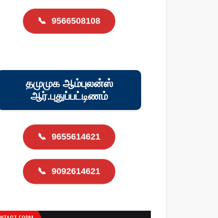
📞
9566508108
தமுமுக ஆம்புலன்ஸ்
ஆர்.புதுப்பட்டிணம்
📞
9655614621
📞
9092614621
NTACT FORM