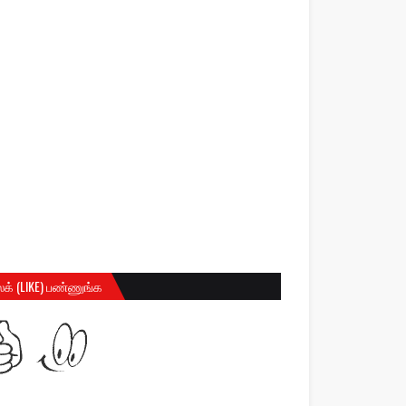
க் (LIKE) பண்ணுங்க