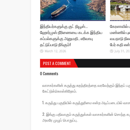
இந்தியர்களுக்கு குட் நியூஸ்...
கேரளாவில்
ஹோர்முஸ் நீரிணையை கடக்க இந்திய
மண்ணில் பு
கப்பல்களுக்கு அனுமதி.. எரிவாயு
வயநாடு நிலச்
தட்டுப்பாடு நீங்கும்!
பேர் கதி என
March 12, 2026
July 31, 20
POST A COMMENT
0 Comments
வாசகர்களின் கருத்து சுதந்திரத்தை வரவேற்கும் இந்தப
கேட்டுக்கொள்கிறோம்.
1. கருத்து பகுதியில் கருத்துரிமை என்ற அடிப்படையில் வாச
2. இங்கு பதிவாகும் கருத்துக்கள் வாசகர்களின் சொந்த கரு
அவரே முழுப் பொறுப்பு.