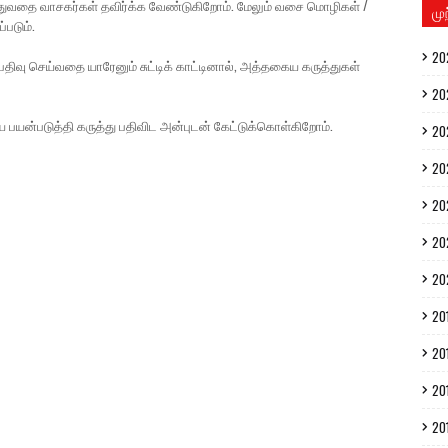
ுத்துவதை வாசகர்கள் தவிர்க்க வேண்டுகிறோம். மேலும் வசை மொழிகள் /
மு
்படும்.
20
திவு செய்வதை யாரேனும் சுட்டிக் காட்டினால், அத்தகைய கருத்துகள்
20
ை பயன்படுத்தி கருத்து பதிவிட அன்புடன் கேட்டுக்கொள்கிறோம்.
20
20
20
20
20
20
20
20
20