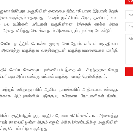
் ஜஹாங்கீர்புரா மசூதியின் தலைமை நிர்வாகியான இர்பான் ஷேக்
ைவருக்கும் உதவுவது மிகவும் முக்கியம். அரசு, தனியார் என
் பல உயிர்கள் பலியாகி வருகின்றன. இதைக் காக்க அரசு
தாமல் அதை பகிர்ந்து கொள்ள நாம் அனைவரும் முன்வர வேண்டும்.
ேயே நடத்திக் கொள்ள முடிவு செய்தோம். எங்கள் மசூதியை
அனைத்து மருத்துவ வசதிகளுடன் மருத்துவமனையாக மாற்றி
த்தில் செய்ய வேண்டிய புண்ணியம் இதை விட சிறந்ததாக வேறு
ரியது அல்ல என்பது எங்கள் கருத்து'' எனத் தெரிவித்தார்.
் மற்றும் வதோதராவில் ஆகிய நகரங்களில் அதிகமாக உள்ளது.
காக ஆம்புலன்ஸில் படுத்தபடி கரோனா நோயாளிகள் நீண்ட
வின் மசூதியிலும் ஒரு பகுதி கரோனா சிகிச்சைக்காக அனைத்து
ஹாவர் சாலையிலுள்ள ஆதம் எனும் அந்த இரண்டடுக்கு மசூதியின்
்கு செயல்பட்டு வருகிறது.