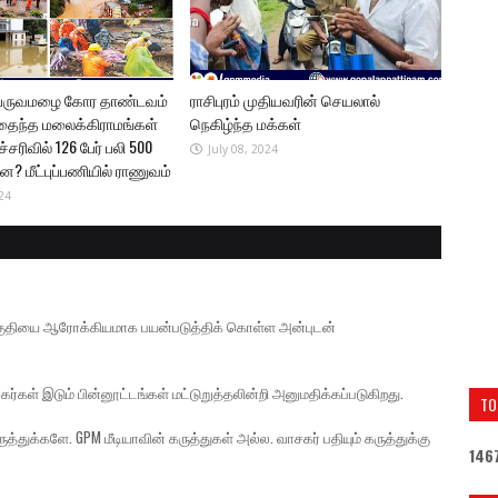
 பருவமழை கோர தாண்டவம்
ராசிபுரம் முதியவரின் செயலால்
தைந்த மலைக்கிராமங்கள்
நெகிழ்ந்த மக்கள்
சரிவில் 126 பேர் பலி 500
July 08, 2024
்ன? மீட்புப்பணியில் ராணுவம்
24
் பகுதியை ஆரோக்கியமாக பயன்படுத்திக் கொள்ள அன்புடன்
கர்கள் இடும் பின்னூட்டங்கள் மட்டுறுத்தலின்றி அனுமதிக்கப்படுகிறது.
TO
த்துக்களே. GPM மீடியாவின் கருத்துகள் அல்ல. வாசகர் பதியும் கருத்துக்கு
1
4
6