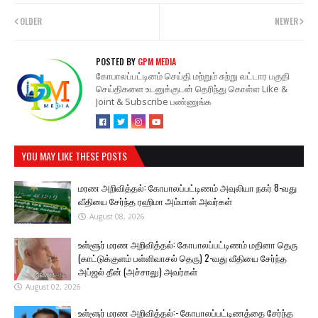
OLDER
NEWER
POSTED BY
GPM MEDIA
கோபாலப்பட்டினம் செய்தி மற்றும் சுற்று வட்டார பகுதி
செய்திகளை உடனுக்குடன் தெரிந்து கொள்ள Like &
Joint & Subscribe பண்ணுங்க
YOU MAY LIKE THESE POSTS
மரண அறிவித்தல்: கோபாலப்பட்டிணம் அவுலியா நகர் 8-வது
வீதியை சேர்ந்த ரஹிமா அம்மாள் அவர்கள்
August 08, 2026
உள்ளூர் மரண அறிவித்தல்: கோபாலப்பட்டிணம் மதினா தெரு
(காட்டுக்குளம் பள்ளிவாசல் தெரு) 2-வது வீதியை சேர்ந்த
அப்ஜல் தீன் (அச்சாலு) அவர்கள்
August 02, 2026
உள்ளூர் மரண அறிவித்தல்:- கோபாலப்பட்டிணத்தை சேர்ந்த