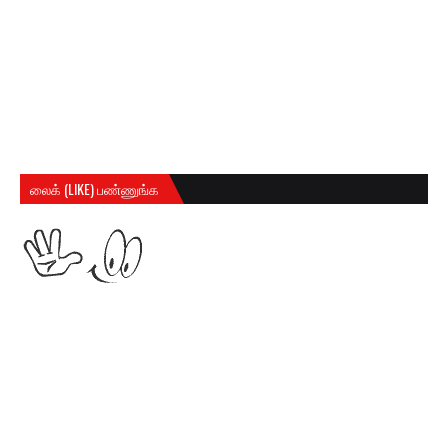
லைக் (LIKE) பண்ணுங்க