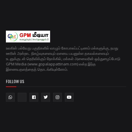
உலகின் பல்வேறு பகுதிகளில் வாழும் கோபாலப்பட்டிணம் மக்களுக்கு, நமது
ஊரின் அன்றாட நிகழ்வுகளையும் ஏனைய பயனுள்ள தகவல்களையும்
உடனுக்குடன் தெரிவிக்கும் நோக்கில், மக்கள் அனைவரின் ஒத்துழைப்போடு
GPM Media (www.gopalappattinam.com) என்ற இந்த
இணையதளத்தைத் தொடங்கியுள்ளோம்.
FOLLOW US