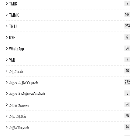
TMJK
2
TMMK
145
TNTJ
233
UYF
6
WhatsApp
54
YMJ
2
அரசியல்
46
அரசு அறிவிப்புகள்
272
அரசு மேல்நிலைப்பள்ளி
3
அரசு வேலை
54
அல் அமீன்
35
அறிவிப்புகள்
44