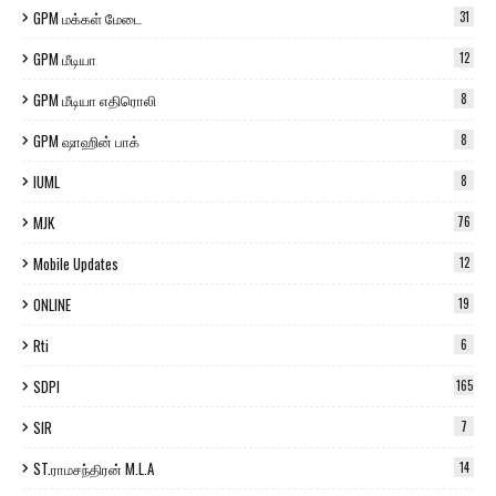
GPM மக்கள் மேடை
31
GPM மீடியா
12
GPM மீடியா எதிரொலி
8
GPM ஷாஹின் பாக்
8
IUML
8
MJK
76
Mobile Updates
12
ONLINE
19
Rti
6
SDPI
165
SIR
7
ST.ராமசந்திரன் M.L.A
14