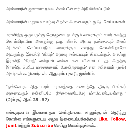
அன்னாரின் ஜனாஸா நல்லடக்கம் பின்னர் அறிவிக்கப்படும்.
அன்னாரின் மறுமை வாழ்வு சிறக்க அனைவரும் துஆ செய்யுங்கள்.
மரணித்த ஒருவருக்கு தொழுகை நடக்கும் வரைக்கும் எவர் கலந்து
கொள்கிறாரோ அவருக்கு ஒரு 'கீராத்' அளவு நன்மையும் அவர்
அடக்கம் செய்யப்படும் வரைக்கும் கலந்து கொள்கிறாரோ
அவருக்கு இரண்டு 'கீராத்' அளவு நன்மையும் கிடைக்கும். அதற்கு
இரண்டு 'கீராத்' என்றால் என்ன என வினவப்பட்டது. அதற்கு
இரண்டு பெரிய மலைகளைப் போன்றதாகும்' என நபிகளார் (ஸல்)
அவர்கள் கூறினார்கள்.
ஆதாரம்: புகாரி, முஸ்லிம்.
''ஒவ்வொரு ஆத்மாவும் மரணத்தை சுவைத்தே தீரும், பின்னர்
அனைவரும் என்னிடமே (இறைவனிடமே) மீளவேண்டியுள்ளது.''
(அல் குர் ஆன் 29 : 57)
எங்களுடைய இணையதள செய்திகளை உடனுக்குடன் தெரிந்து
கொள்ள
எங்களுடைய
சமூக இணையப்பக்கத்தை
Like, Follow,
Joint
மற்றும்
Subscribe
செய்து கொள்ளுங்கள்...