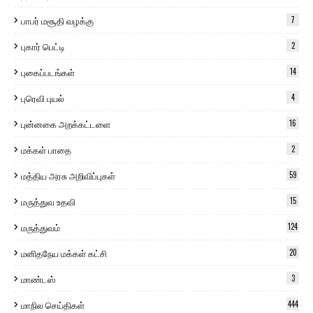
பாபர் மசூதி வழக்கு
7
புகார் பெட்டி
2
புகைப்படங்கள்
14
புரெவி புயல்
4
புன்னகை அறக்கட்டளை
16
மக்கள் பாதை
2
மத்திய அரசு அறிவிப்புகள்
59
மருத்துவ உதவி
15
மருத்துவம்
124
மனிதநேய மக்கள் கட்சி
20
மாண்டஸ்
3
மாநில செய்திகள்
444