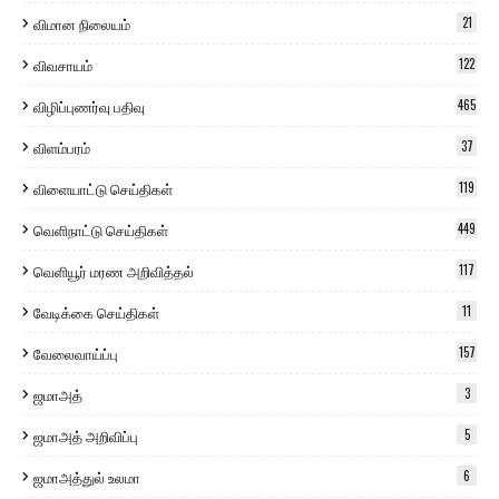
விமான நிலையம்
21
விவசாயம்
122
விழிப்புணர்வு பதிவு
465
விளம்பரம்
37
விளையாட்டு செய்திகள்
119
வெளிநாட்டு செய்திகள்
449
வெளியூர் மரண அறிவித்தல்
117
வேடிக்கை செய்திகள்
11
வேலைவாய்ப்பு
157
ஜமாஅத்
3
ஜமாஅத் அறிவிப்பு
5
ஜமாஅத்துல் உலமா
6