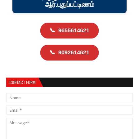
ஆர்.புதுப்பட்டிணம்
📞
9655614621
📞
9092614621
CONTACT FORM