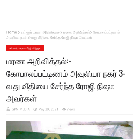
Home
உள்ளூர் மரண அறிவித்தல்
மரண அறிவித்தல்:- கோபாலப்பட்டிணம்
அவுலியா நகர் 3-வது வீதியை சேர்ந்த ரோஜி நிஷா அவர்கள்
உள்ளூர் மரண அறிவித்தல்
மரண அறிவித்தல்:-
கோபாலப்பட்டிணம் அவுலியா நகர் 3-
வது வீதியை சேர்ந்த ரோஜி நிஷா
அவர்கள்
GPM MEDIA
May 29, 2021
Views