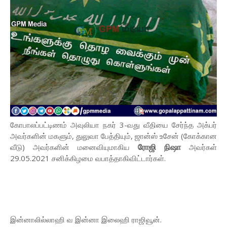
கோபாலப்பட்டிணம் அவுலியா நகர் 3-வது வீதியை சேர்ந்த அக்பர்
அவர்களின் மகளும், துலுவா பேத்தியும், ஜான்ஸ் உசேன் (கோக்கான
ரோஜி நிஷா
வீடு) அவர்களின் மனைவியுமாகிய
அவர்கள்
29.05.2021 சனிக்கிழமை வபாத்தாகிவிட்டார்கள்.
இன்னாலில்லாஹி வ இன்னா இலைஹி ராஜிவூன்.