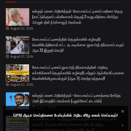
உள்ளூர் மரண அறிவித்தல்: கோபாலப்பட்டிணம் மதினா தெரு
(காட்டுக்குளம் பள்ளிவாசல் தெரு) 2-வது வீதியை சேர்ந்த
அப்ஜல் தீன் (அச்சாலு) அவர்கள்
August 02, 2026
கோபாலப்பட்டிணத்தில் தெருக்களில் கழிவுநீர்
வெளியேற்றினால் சட்ட நடவடிக்கை: ஜமாஅத் நிர்வாகம் வரும்
ஆக.13 இறுதி கெடு!
August 07, 2026
கோபாலப்பட்டிணம் ஜமாஅத் நிர்வாகத்தின் அதிரடி
எச்சரிக்கை! தெருக்களில் கழிவுநீர் மற்றும் ஆக்கிரமிப்புகளை
வெள்ளிக்கிழமைக்குள் (ஆக.7) அகற்ற உத்தரவு!!
August 02, 2026
உள்ளூர் மரண அறிவித்தல்:- கோபாலப்பட்டிணத்தை சேர்ந்த
அலி இப்ராஹிம் அவர்கள் (புதுக்கோட்டையில்)
July 31, 2026
GPM மீடியா செய்திகளை பேஸ்புக்கில் அறிய கீழே லைக் செய்யவும்!
பட்டுக்கோட்டை பேருந்து நிலையத்தில் புனரமைப்பு பணி:
ஆகஸ்ட் 1 முதல் நரியம்பாளையம் புதிய பேருந்து
நிலையத்திலிருந்து பேருந்துகள் இயக்கம்!