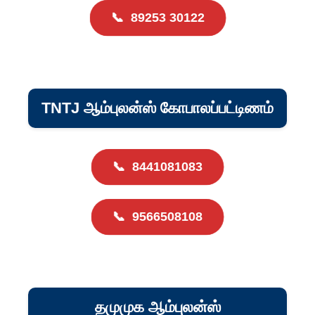
📞
89253 30122
TNTJ ஆம்புலன்ஸ் கோபாலப்பட்டிணம்
📞
8441081083
📞
9566508108
தமுமுக ஆம்புலன்ஸ்