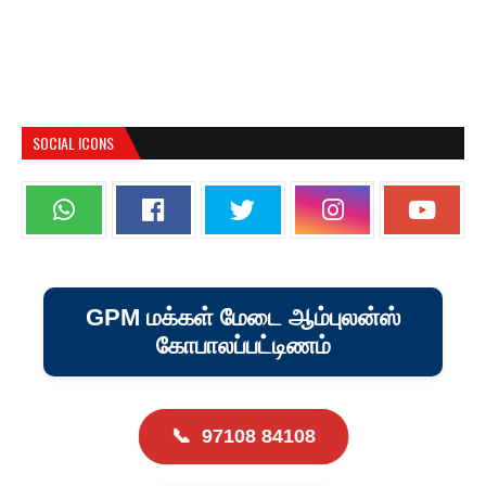
SOCIAL ICONS
GPM மக்கள் மேடை ஆம்புலன்ஸ்
கோபாலப்பட்டிணம்
📞
97108 84108