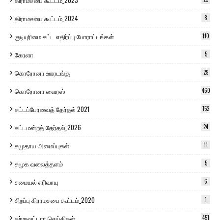
கிராமசபை கூட்டம்_2023
கிராமசபை கூட்டம்_2024
8
குடியுரிமை சட்ட எதிர்ப்பு போராட்டங்கள்
110
கேரளா
5
கொரோனா ஊரடங்கு
29
கொரோனா வைரஸ்
460
சட்டப்பேரவைத் தேர்தல் 2021
152
சட்டமன்றத் தேர்தல்_2026
24
சமுதாய அமைப்புகள்
11
சமூக வலைத்தளம்
5
சமையல் எரிவாயு
6
சிறப்பு கிராமசபை கூட்டம்_2020
1
சுற்றுவட்டார செய்திகள்
451