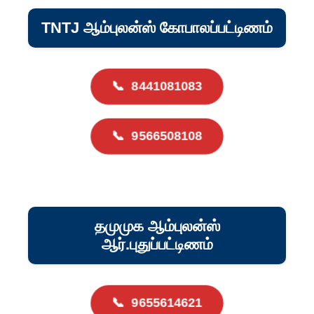
TNTJ ஆம்புலன்ஸ் கோபாலப்பட்டிணம்
📞
8441081083
📞
9566508108
தமுமுக ஆம்புலன்ஸ்
ஆர்.புதுப்பட்டிணம்
📞
9655614621