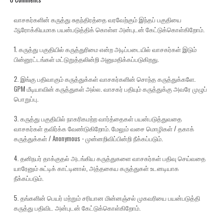
வாசகர்களின் கருத்து சுதந்திரத்தை வரவேற்கும் இந்தப் பகுதியை
ஆரோக்கியமாக பயன்படுத்திக் கொள்ள அன்புடன் கேட்டுக்கொள்கிறோம்.
1. கருத்து பகுதியில் கருத்துரிமை என்ற அடிப்படையில் வாசகர்கள் இடும்
பின்னூட்டங்கள் மட்டுறுத்தலின்றி அனுமதிக்கப்படுகிறது.
2. இங்கு பதிவாகும் கருத்துக்கள் வாசகர்களின் சொந்த கருத்துக்களே.
GPM மீடியாவின் கருத்துகள் அல்ல. வாசகர் பதியும் கருத்துக்கு அவரே முழுப்
பொறுப்பு.
3. கருத்து பகுதியில் நாகரிகமற்ற வார்த்தைகள் பயன்படுத்துவதை
வாசகர்கள் தவிர்க்க வேண்டுகிறோம். மேலும் வசை மொழிகள் / தகாக்
கருத்துக்கள் / Anonymous - முன்னறிவிப்பின்றி நீக்கப்படும்.
4. தனிநபர் தாக்குதல் அடங்கிய கருத்துகளை வாசகர்கள் பதிவு செய்வதை
யாரேனும் சுட்டிக் காட்டினால், அத்தகைய கருத்துகள் உடனடியாக
நீக்கப்படும்.
5. தங்களின் பெயர் மற்றும் சரியான மின்னஞ்சல் முகவரியை பயன்படுத்தி
கருத்து பதிவிட அன்புடன் கேட்டுக்கொள்கிறோம்.