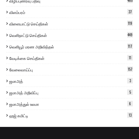
விழிப்புணர்வு பதிவு
465
விளம்பரம்
37
விளையாட்டு செய்திகள்
119
வெளிநாட்டு செய்திகள்
449
வெளியூர் மரண அறிவித்தல்
117
வேடிக்கை செய்திகள்
11
வேலைவாய்ப்பு
157
ஜமாஅத்
3
ஜமாஅத் அறிவிப்பு
5
ஜமாஅத்துல் உலமா
6
ஹஜ் கமிட்டி
13