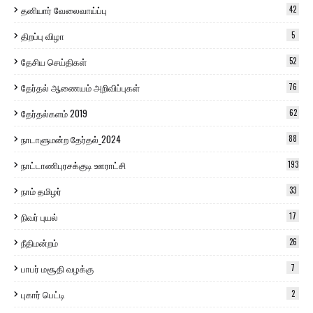
தனியார் வேலைவாய்ப்பு
42
திறப்பு விழா
5
தேசிய செய்திகள்
52
தேர்தல் ஆணையம் அறிவிப்புகள்
76
தேர்தல்களம் 2019
62
நாடாளுமன்ற தேர்தல்_2024
88
நாட்டாணிபுரசக்குடி ஊராட்சி
193
நாம் தமிழர்
33
நிவர் புயல்
17
நீதிமன்றம்
26
பாபர் மசூதி வழக்கு
7
புகார் பெட்டி
2