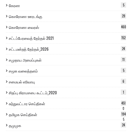
கேரளா
5
கொரோனா ஊரடங்கு
29
கொரோனா வைரஸ்
460
சட்டப்பேரவைத் தேர்தல் 2021
152
சட்டமன்றத் தேர்தல்_2026
24
சமுதாய அமைப்புகள்
11
சமூக வலைத்தளம்
5
சமையல் எரிவாயு
6
சிறப்பு கிராமசபை கூட்டம்_2020
1
சுற்றுவட்டார செய்திகள்
451
0
தமிழக செய்திகள்
194
5
தமுமுக
24