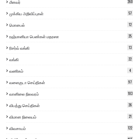
மீனவர்
260
முக்கிய அறிவிப்புகள்
57
மொபைல்
12
ரஹ்மானியா பெண்கள் மதரஸா
25
ரிசர்வ் வங்கி
13
வங்கி
22
வணிகம்
4
வளைகுடா செய்திகள்
97
வானிலை நிலவரம்
103
விபத்து செய்திகள்
26
விமான நிலையம்
21
விவசாயம்
122