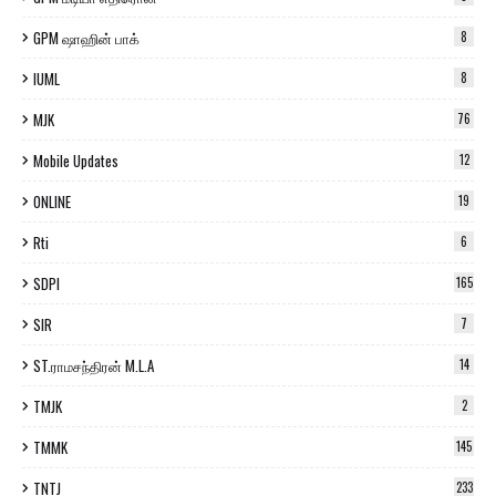
GPM ஷாஹின் பாக்
8
IUML
8
MJK
76
Mobile Updates
12
ONLINE
19
Rti
6
SDPI
165
SIR
7
ST.ராமசந்திரன் M.L.A
14
TMJK
2
TMMK
145
TNTJ
233