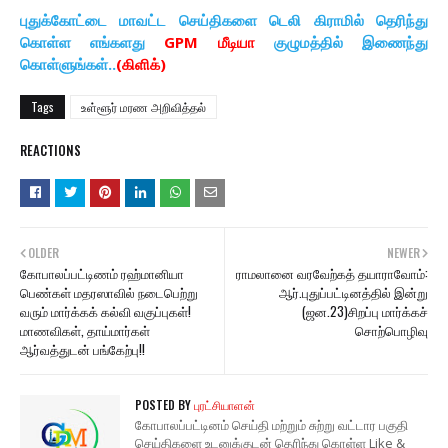
புதுக்கோட்டை மாவட்ட செய்திகளை டெலி கிராமில் தெரிந்து
கொள்ள எங்களது
GPM மீடியா
குழுமத்தில் இணைந்து
கொள்ளுங்கள்..
(கிளிக்)
Tags
உள்ளூர் மரண அறிவித்தல்
REACTIONS
OLDER
NEWER
கோபாலப்பட்டிணம் ரஹ்மானியா
ராமலானை வரவேற்கத் தயாராவோம்:
பெண்கள் மதரஸாவில் நடைபெற்று
ஆர்.புதுப்பட்டினத்தில் இன்று
வரும் மார்க்கக் கல்வி வகுப்புகள்!
(ஜன.23)சிறப்பு மார்க்கச்
மாணவிகள், தாய்மார்கள்
சொற்பொழிவு
ஆர்வத்துடன் பங்கேற்பு!!
POSTED BY
புரட்சியாளன்
கோபாலப்பட்டினம் செய்தி மற்றும் சுற்று வட்டார பகுதி
செய்திகளை உடனுக்குடன் தெரிந்து கொள்ள Like &