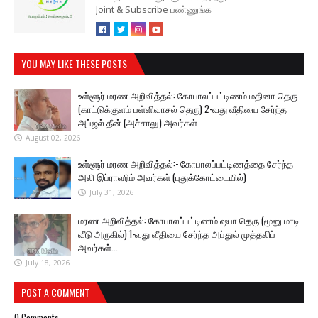
Joint & Subscribe பண்ணுங்க
YOU MAY LIKE THESE POSTS
உள்ளூர் மரண அறிவித்தல்: கோபாலப்பட்டிணம் மதினா தெரு
(காட்டுக்குளம் பள்ளிவாசல் தெரு) 2-வது வீதியை சேர்ந்த
அப்ஜல் தீன் (அச்சாலு) அவர்கள்
August 02, 2026
உள்ளூர் மரண அறிவித்தல்:- கோபாலப்பட்டிணத்தை சேர்ந்த
அலி இப்ராஹிம் அவர்கள் (புதுக்கோட்டையில்)
July 31, 2026
மரண அறிவித்தல்: கோபாலப்பட்டிணம் ஷபா தெரு (மூனு மாடி
வீடு அருகில்) 1-வது வீதியை சேர்ந்த அப்துல் முத்தலிப்
அவர்கள்...
July 18, 2026
POST A COMMENT
0 Comments