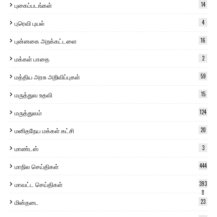
புகைப்படங்கள்
14
புரெவி புயல்
4
புன்னகை அறக்கட்டளை
16
மக்கள் பாதை
2
மத்திய அரசு அறிவிப்புகள்
59
மருத்துவ உதவி
15
மருத்துவம்
124
மனிதநேய மக்கள் கட்சி
20
மாண்டஸ்
3
மாநில செய்திகள்
444
மாவட்ட செய்திகள்
393
8
மின்தடை
23