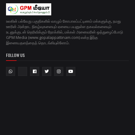
உலகின் பல்வேறு பகுதிகளில் வாழும் கோபாலப்பட்டிணம் மக்களுக்கு, நமது
ஊரின் அன்றாட நிகழ்வுகளையும் ஏனைய பயனுள்ள தகவல்களையும்
உடனுக்குடன் தெரிவிக்கும் நோக்கில், மக்கள் அனைவரின் ஒத்துழைப்போடு
GPM Media (www.gopalappattinam.com) என்ற இந்த
இணையதளத்தைத் தொடங்கியுள்ளோம்.
FOLLOW US