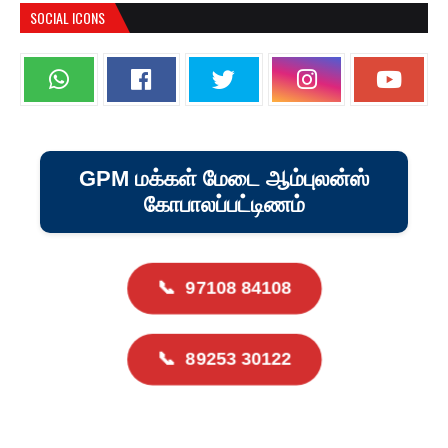
SOCIAL ICONS
GPM மக்கள் மேடை ஆம்புலன்ஸ்
கோபாலப்பட்டிணம்
📞
97108 84108
📞
89253 30122