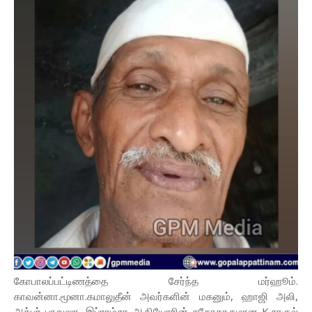
கோபாலப்பட்டிணத்தை சேர்ந்த மர்ஹூம்.
காவன்னா.மூனா.கமாலுதீன் அவர்களின் மகனும், ஹாஜி அலி,
அக்பர் பாதுஷா, இப்ராம்சா ஆகியோரின் சகோதரருமான K.சாகுல்