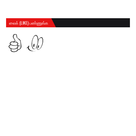
லைக் (LIKE) பண்ணுங்க