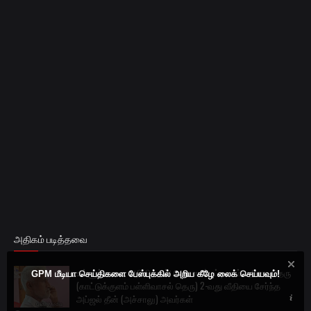
அதிகம் படித்தவை
உள்ளூர் மரண அறிவித்தல்: கோபாலப்பட்டிணம் மதினா தெரு
GPM மீடியா செய்திகளை பேஸ்புக்கில் அறிய கீழே லைக் செய்யவும்!
(காட்டுக்குளம் பள்ளிவாசல் தெரு) 2-வது வீதியை சேர்ந்த
அப்ஜல் தீன் (அச்சாலு) அவர்கள்