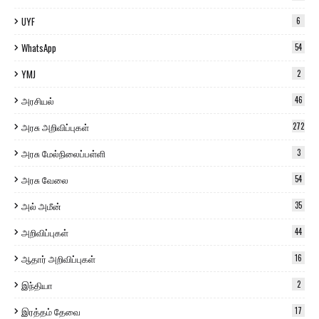
UYF
6
WhatsApp
54
YMJ
2
அரசியல்
46
அரசு அறிவிப்புகள்
272
அரசு மேல்நிலைப்பள்ளி
3
அரசு வேலை
54
அல் அமீன்
35
அறிவிப்புகள்
44
ஆதார் அறிவிப்புகள்
16
இந்தியா
2
இரத்தம் தேவை
17