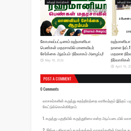
உள்ளூர் செய்திகள்
உள்ளூர் செ
கோபாலப்பட்டிணம் ரஹ்மானியா
ரஹ்மானியா
பெண்கள் மதரசாவில் மாணவியர்
நாளை (ஏப்.17
சேர்க்கை ஆரம்பம்: நிர்வாகம் அழைப்பு!
மதரஸா நிர்
நிர்வாகிகள்
May 18, 2026
April 16, 2
POST A COMMENT
0 Comments
வாசகர்களின் கருத்து சுதந்திரத்தை வரவேற்கும் இந்தப
கேட்டுக்கொள்கிறோம்.
1. கருத்து பகுதியில் கருத்துரிமை என்ற அடிப்படையில் வாச
2. இங்கு பதிவாகும் கருத்துக்கள் வாசகர்களின் சொந்த கரு