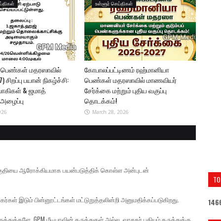
ய்திகள்
உள்ளூர் செய்திகள்
 பெண்கள் மதரஸாவில்
கோபாலப்பட்டிணம் ரஹ்மானியா
) சிறப்பு பயான் நிகழ்ச்சி:
பெண்கள் மதரஸாவில் மாணவியர்
வாகிகள் & ஜமாத்
சேர்க்கை மற்றும் புதிய வகுப்பு
 அழைப்பு
தொடக்கம்!
026
March 28, 2026
் பகுதியை ஆரோக்கியமாக பயன்படுத்திக் கொள்ள அன்புடன்
TO
கர்கள் இடும் பின்னூட்டங்கள் மட்டுறுத்தலின்றி அனுமதிக்கப்படுகிறது.
1
4
6
த்துக்களே. GPM மீடியாவின் கருத்துகள் அல்ல. வாசகர் பதியும் கருத்துக்கு