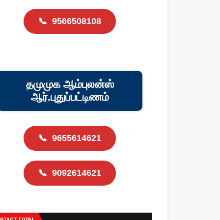
📞
9566508108
தமுமுக ஆம்புலன்ஸ்
ஆர்.புதுப்பட்டிணம்
📞
9655614621
📞
9092614621
NTACT FORM