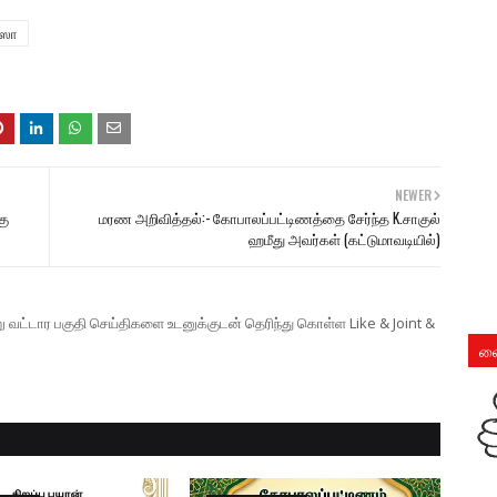
ரஸா
NEWER
கு
மரண அறிவித்தல்:- கோபாலப்பட்டிணத்தை சேர்ந்த K.சாகுல்
ஹமீது அவர்கள் (கட்டுமாவடியில்)
ற்று வட்டார பகுதி செய்திகளை உடனுக்குடன் தெரிந்து கொள்ள Like & Joint &
லை