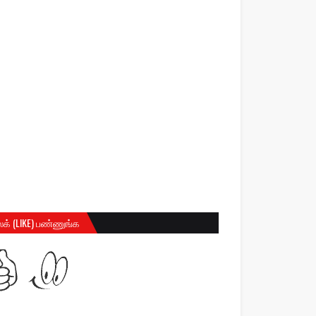
க் (LIKE) பண்ணுங்க