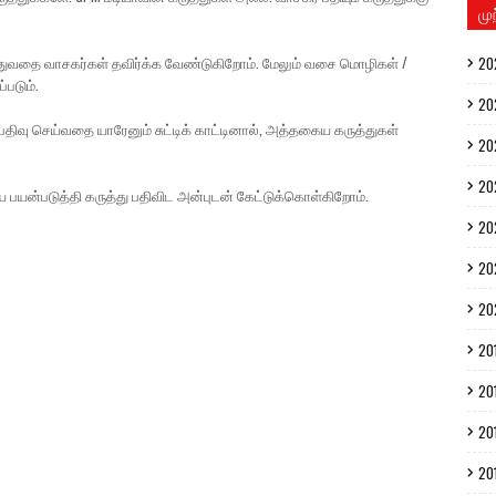
மு
ுத்துவதை வாசகர்கள் தவிர்க்க வேண்டுகிறோம். மேலும் வசை மொழிகள் /
20
்படும்.
20
திவு செய்வதை யாரேனும் சுட்டிக் காட்டினால், அத்தகைய கருத்துகள்
20
20
ை பயன்படுத்தி கருத்து பதிவிட அன்புடன் கேட்டுக்கொள்கிறோம்.
20
20
20
20
20
20
20