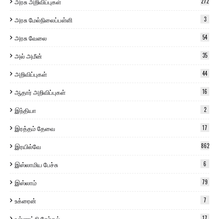
அரசு அறிவிப்புகள்
272
அரசு மேல்நிலைப்பள்ளி
3
அரசு வேலை
54
அல் அமீன்
35
அறிவிப்புகள்
44
ஆதார் அறிவிப்புகள்
16
இந்தியா
2
இரத்தம் தேவை
17
இரயில்வே
862
இஸ்லாமிய பேச்சு
6
இஸ்லாம்
79
உக்ரைன்
7
உள்ளாட்சி தேர்தல்
17