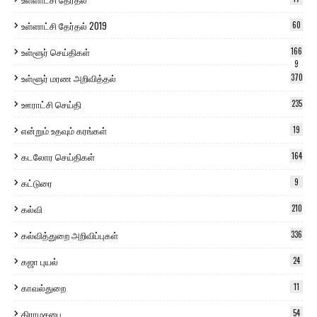
உள்ளாட்சி தேர்தல் 2019
60
உள்ளூர் செய்திகள்
166
9
உள்ளூர் மரண அறிவித்தல்
370
ஊராட்சி செய்தி
235
என்றும் உதவும் கரங்கள்
19
கடலோர செய்திகள்
164
கட்டுரை
9
கல்வி
210
கல்வித்துறை அறிவிப்புகள்
336
கஜா புயல்
24
காவல்துறை
11
கிராமசபை
54