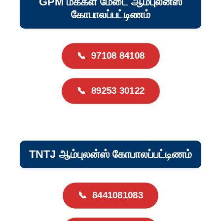
GPM மக்கள் மேடை ஆம்புலன்ஸ்
கோபாலப்பட்டிணம்
📞
97108 84108
📞
89253 30122
TNTJ ஆம்புலன்ஸ் கோபாலப்பட்டிணம்
📞
8441081083