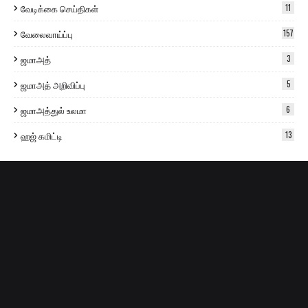
வேடிக்கை செய்திகள்
11
வேலைவாய்ப்பு
157
ஜமாஅத்
3
ஜமாஅத் அறிவிப்பு
5
ஜமாஅத்துல் உலமா
6
ஹஜ் கமிட்டி
13