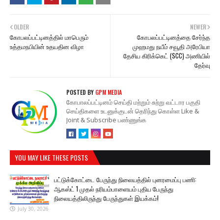
OLDER
NEWER
கோபலப்பட்டினத்தில் மாபெரும்
கோபலப்பட்டினத்தை சேர்ந்த
உத்தமநபியின் உதயதின விழா
முஹமது நயீம் சவூதி அரேபியா
தேசிய கிரிக்கெட் (SCC) அணியில்
தேர்வு
POSTED BY
GPM MEDIA
கோபாலப்பட்டினம் செய்தி மற்றும் சுற்று வட்டார பகுதி
செய்திகளை உடனுக்குடன் தெரிந்து கொள்ள Like &
Joint & Subscribe பண்ணுங்க
YOU MAY LIKE THESE POSTS
பட்டுக்கோட்டை பேருந்து நிலையத்தில் புனரமைப்பு பணி:
ஆகஸ்ட் 1 முதல் நரியம்பாளையம் புதிய பேருந்து
நிலையத்திலிருந்து பேருந்துகள் இயக்கம்!
July 30, 2026