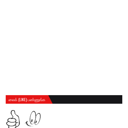
லைக் (LIKE) பண்ணுங்க