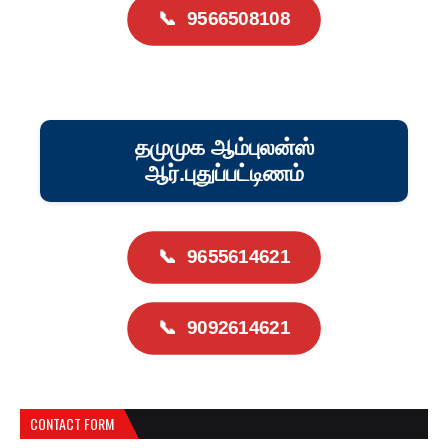
📞
9566508108
தமுமுக ஆம்புலன்ஸ்
ஆர்.புதுப்பட்டிணம்
📞
9655614621
📞
9092614621
CONTACT FORM