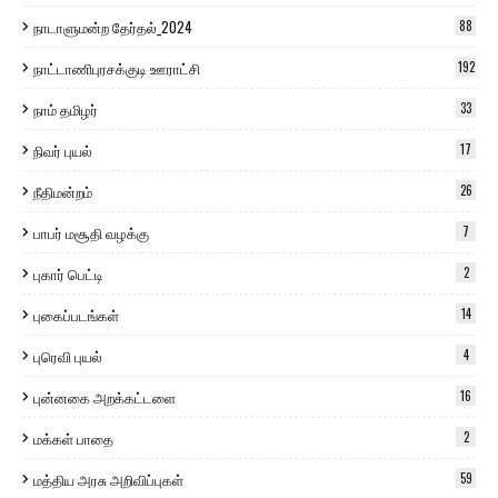
நாடாளுமன்ற தேர்தல்_2024
88
நாட்டாணிபுரசக்குடி ஊராட்சி
192
நாம் தமிழர்
33
நிவர் புயல்
17
நீதிமன்றம்
26
பாபர் மசூதி வழக்கு
7
புகார் பெட்டி
2
புகைப்படங்கள்
14
புரெவி புயல்
4
புன்னகை அறக்கட்டளை
16
மக்கள் பாதை
2
மத்திய அரசு அறிவிப்புகள்
59