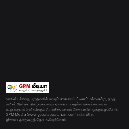
உலகின் பல்வேறு பகுதிகளில் வாழும் கோபாலப்பட்டிணம் மக்களுக்கு, நமது
ஊரின் அன்றாட நிகழ்வுகளையும் ஏனைய பயனுள்ள தகவல்களையும்
உடனுக்குடன் தெரிவிக்கும் நோக்கில், மக்கள் அனைவரின் ஒத்துழைப்போடு
GPM Media (www.gopalappattinam.com) என்ற இந்த
இணையதளத்தைத் தொடங்கியுள்ளோம்.