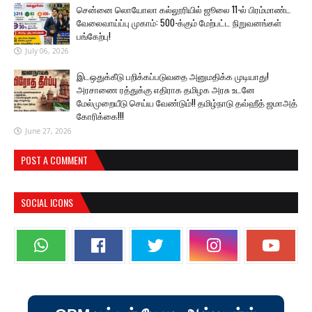
சென்னை லொயோலா கல்லூரியில் ஜூலை 11-ல் பிரம்மாண்ட
வேலைவாய்ப்பு முகாம்: 500-க்கும் மேற்பட்ட நிறுவனங்கள்
பங்கேற்பு!
July 06, 2026
இடஒதுக்கீடு பறிக்கப்படுவதை அனுமதிக்க முடியாது!
அரசாணை ரத்துக்கு எதிராக தமிழக அரசு உடனே
மேல்முறையீடு செய்ய வேண்டும்!! தமிழ்நாடு தவ்ஹீத் ஜமாஅத்
கோரிக்கை!!!
June 27, 2026
POST A COMMENT
SOCIAL ICONS