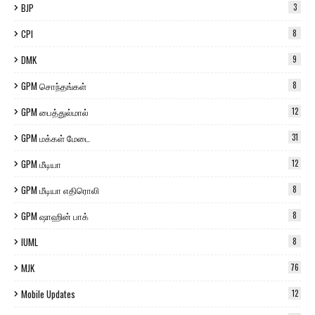
BJP
3
CPI
8
DMK
9
GPM சொந்தங்கள்
8
GPM பைத்துல்மால்
12
GPM மக்கள் மேடை
31
GPM மீடியா
12
GPM மீடியா எதிரொலி
8
GPM ஷாஹின் பாக்
8
IUML
8
MJK
76
Mobile Updates
12