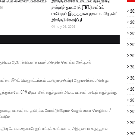
ுகள் பெற விண்ணப்பிக்கலாம்
இரத்தினக்கோட்டையில் தமிழ்நாடு
தவ்ஹீத் ஜமாஅத் (TNTJ) சார்பில்
26
20
மாபெரும் இரத்ததான முகாம்: 30 யூனிட்
இரத்தம் சேகரிப்பு!
20
July 06, 2026
20
20
20
் பகுதியை ஆரோக்கியமாக பயன்படுத்திக் கொள்ள அன்புடன்
20
20
கர்கள் இடும் பின்னூட்டங்கள் மட்டுறுத்தலின்றி அனுமதிக்கப்படுகிறது.
20
த்துக்களே. GPM மீடியாவின் கருத்துகள் அல்ல. வாசகர் பதியும் கருத்துக்கு
20
ுத்துவதை வாசகர்கள் தவிர்க்க வேண்டுகிறோம். மேலும் வசை மொழிகள் /
20
்படும்.
20
திவு செய்வதை யாரேனும் சுட்டிக் காட்டினால், அத்தகைய கருத்துகள்
20