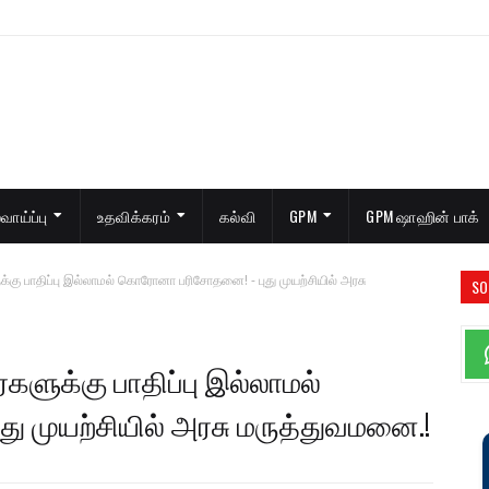
ாய்ப்பு
உதவிக்கரம்
கல்வி
GPM
GPM ஷாஹின் பாக்
க்கு பாதிப்பு இல்லாமல் கொரோனா பரிசோதனை! - புது முயற்சியில் அரசு
SO
்களுக்கு பாதிப்பு இல்லாமல்
 முயற்சியில் அரசு மருத்துவமனை.!