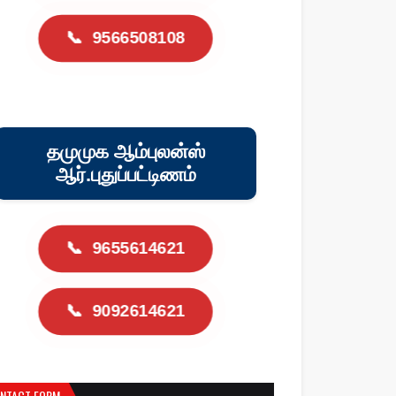
📞
9566508108
தமுமுக ஆம்புலன்ஸ்
ஆர்.புதுப்பட்டிணம்
📞
9655614621
📞
9092614621
NTACT FORM