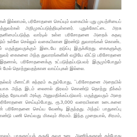
கள் இல்லாமல், பரிசோதனை செய்யும் வகையில் புது முயற்சியைப்
்துவர்கள் அறிமுகப்படுத்தியுள்ளனர். புதுக்கோட்டை அரசு
ள தனிமைப்படுத்த வார்டில் உள்ள பரிசோதனை அறைக் கதவு
டும் உள்ளே செல்லும் வகையிலான இரண்டு துவாரங்கள் கொண்ட
ும் மருத்துவருக்கும் இடையே தடுப்பு இருக்கிறது. கைகளுக்கு
ுத்துவர் கைகளை அந்த துவாரங்களின் வழியே விட்டு பரிசோதனை
 இதனால், பரிசோதனைக்கு உட்படுத்தப்படுபவர் இருமும்போதும்
ின் மேல் தொற்றுவதற்கான வாய்ப்புகள் இல்லை.
தல்வர் மீனாட்சி சுந்தரம் கூறும்போது, ``பரிசோதனை அறையில்
டியாக அந்த இடம் லைசால் திரவம் கொண்டு தொற்று நீக்கம்
டுத்த நோயாளி அங்கு அனுமதிக்கப்படுவார். மருத்துவரும் அறை
ப் பரிசோதனை செய்யும்போது, ரூ.3,000 வரையிலான உடைகளை
தான் பரிசோதனை செய்ய வேண்டி இருந்தது. அந்தப் பாதுகாப்பு
்டு பணி செய்வது மிகவும் சிரமம். இந்த முறையால், சிரமம்,
லும், பாதுகாப்புக் கருதி கவச உடை அணிந்துதான் தற்போது