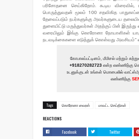
பரிசோதனை செய்கிறோம். கூடிய விரைவில், 
பொருத்துவதன் மூலம் 100 சதவிகித பாதுகாப்
தேவைப்படும் நபர்களுக்கு அவர்களுடைய தலையின் 
துளையிட்டு மருத்துவர்கள் அதற்குப் பின் இருந்
வரையிலும் இங்கு கொரோனா நோயாளிகள் யாரும்
நடவடிக்கைகளை எடுத்துக் கொள்வது அவசியம்" எ
கோபாலப்பட்டினம், மீமிசல் மற்றும் ச
+918270282723
என்ற எண்ணிற்கு செ
உடனுக்குடன் உங்கள் மொபைலில் வாட்ஸ்
எண்ணிற்கு
SE
Tags
கொரோனா வைரஸ்
மாவட்ட செய்திகள்
REACTIONS
Facebook
Twitter