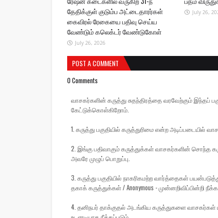
ரேஷன் கடைகளில் வருகிற 31-ந்
பத்ம விருத
தேதிக்குள் குடும்ப அட்டைதாரர்கள்
July 26, 20
கைவிரல் ரேகையை பதிவு செய்ய
வேண்டும் கலெக்டர் வேண்டுகோள்
July 26, 2026
POST A COMMENT
0 Comments
வாசகர்களின் கருத்து சுதந்திரத்தை வரவேற்கும் இந்தப
கேட்டுக்கொள்கிறோம்.
1. கருத்து பகுதியில் கருத்துரிமை என்ற அடிப்படையில் வாச
2. இங்கு பதிவாகும் கருத்துக்கள் வாசகர்களின் சொந்த கரு
அவரே முழுப் பொறுப்பு.
3. கருத்து பகுதியில் நாகரிகமற்ற வார்த்தைகள் பயன்பட
தகாக் கருத்துக்கள் / Anonymous - முன்னறிவிப்பின்றி நீக்கப
4. தனிநபர் தாக்குதல் அடங்கிய கருத்துகளை வாசகர்கள் ப
உடனடியாக நீக்கப்படும்.