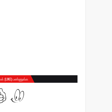
க் (LIKE) பண்ணுங்க