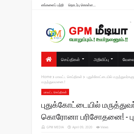
எங்களைப் பற்றி
தொடர்பு கொள்ள...
பொறுப்பும்.! ஊர்நலனும்.!!
செய்திகள்
அறிவிப்பு
வேலைவ
Home
மாவட்ட செய்திகள்
புதுக்கோட்டையில் மருத்துவர்களு
மருத்துவமனை.!
மாவட்ட செய்திகள்
புதுக்கோட்டையில் மருத்துவர
கொரோனா பரிசோதனை! - புது
GPM MEDIA
April 09, 2020
Views