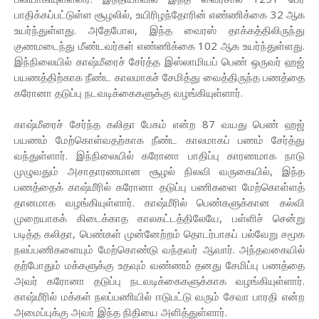
பாதிக்கப்பட்டுள்ள சூழலில், உயிரிழந்தோரின் எண்ணிக்கை 32 ஆக
உயர்ந்துள்ளது. அதேபோல, இந்த வைரஸ் தாக்கத்திலிருந்து
குணமடைந்து மீண்டவர்கள் எண்ணிக்கை 102 ஆக உயர்ந்துள்ளது.
இந்நிலையில் காஷ்மீரைச் சேர்த்த இஸ்லாமியப் பெண் ஒருவர் ஹஜ்
பயணத்திற்காக நீண்ட காலமாகச் சேமித்து வைத்திருந்த பணத்தை
கரோனா தடுப்பு நடவடிக்கைகளுக்கு வழங்கியுள்ளார்.
காஷ்மீரைச் சேர்ந்த கலிதா பேகம் என்ற 87 வயது பெண் ஹஜ்
பயணம் மேற்கொள்வதற்காக நீண்ட காலமாகப் பணம் சேர்த்து
வந்துள்ளார். இந்நிலையில் கரோனா பாதிப்பு காரணமாக நாடு
முழுவதும் அசாதாரணமான சூழல் நிலவி வருகையில், இந்த
பணத்தைக் காஷ்மீரில் கரோனா தடுப்பு பணிகளை மேற்கொள்ளத்
தானமாக வழங்கியுள்ளார். காஷ்மீரில் பெண்களுக்கான கல்வி
முறையாகக் கிடைக்காத காலகட்டத்திலேயே, பள்ளிச் சென்று
படித்த கலிதா, பெண்கள் முன்னேற்றம் தொடர்பாகப் பல்வேறு சமூக
நலப்பணிகளையும் மேற்கொண்டு வந்தவர் ஆவார். அந்தவகையில்
தற்போதும் மக்களுக்கு உதவும் வண்ணம் தனது சேமிப்பு பணத்தை
அவர் கரோனா தடுப்பு நடவடிக்கைகளுக்காக வழங்கியுள்ளார்.
காஷ்மீரில் மக்கள் நலப்பணியில் ஈடுபட்டு வரும் சேவா பாரதி என்ற
அமைப்புக்கு அவர் இந்த நிதியை அளித்துள்ளார்.