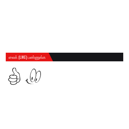
லைக் (LIKE) பண்ணுங்க