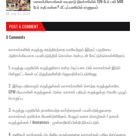
மலைக்கிராமங்கள் வயநாடு நிலச்சரிவில் 126 பேர் பலி 500
பேர் கதி என்ன? மீட்புப்பணியில் ராணுவம்
July 31, 2024
POST A COMMENT
0 Comments
வாசகர்களின் கருத்து சுதந்திரத்தை வரவேற்கும் இந்தப் பகுதியை
ஆரோக்கியமாக பயன்படுத்திக் கொள்ள அன்புடன் கேட்டுக்கொள்கிறோம்.
1. கருத்து பகுதியில் கருத்துரிமை என்ற அடிப்படையில் வாசகர்கள் இடும்
பின்னூட்டங்கள் மட்டுறுத்தலின்றி அனுமதிக்கப்படுகிறது.
2. இங்கு பதிவாகும் கருத்துக்கள் வாசகர்களின் சொந்த கருத்துக்களே.
GPM மீடியாவின் கருத்துகள் அல்ல. வாசகர் பதியும் கருத்துக்கு அவரே முழுப்
பொறுப்பு.
3. கருத்து பகுதியில் நாகரிகமற்ற வார்த்தைகள் பயன்படுத்துவதை
வாசகர்கள் தவிர்க்க வேண்டுகிறோம். மேலும் வசை மொழிகள் / தகாக்
கருத்துக்கள் / Anonymous - முன்னறிவிப்பின்றி நீக்கப்படும்.
4. தனிநபர் தாக்குதல் அடங்கிய கருத்துகளை வாசகர்கள் பதிவு செய்வதை