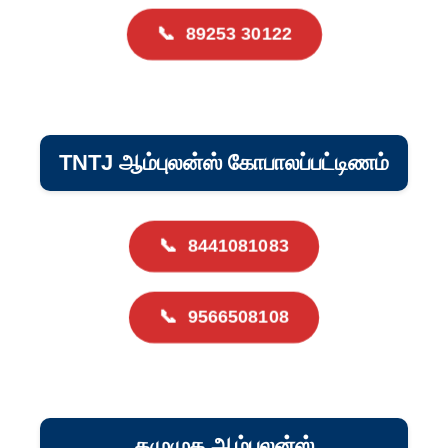
📞
89253 30122
TNTJ ஆம்புலன்ஸ் கோபாலப்பட்டிணம்
📞
8441081083
📞
9566508108
தமுமுக ஆம்புலன்ஸ்