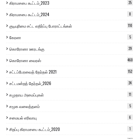
கிராமசபை கூட்டம்_2023
25
கிராமசபை கூட்டம்_2024
8
குடியுரிமை சட்ட எதிர்ப்பு போராட்டங்கள்
110
கேரளா
5
கொரோனா ஊரடங்கு
29
கொரோனா வைரஸ்
460
சட்டப்பேரவைத் தேர்தல் 2021
152
சட்டமன்றத் தேர்தல்_2026
24
சமுதாய அமைப்புகள்
11
சமூக வலைத்தளம்
5
சமையல் எரிவாயு
6
சிறப்பு கிராமசபை கூட்டம்_2020
1