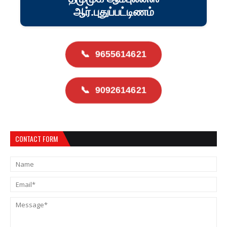
ஆர்.புதுப்பட்டிணம்
📞
9655614621
📞
9092614621
CONTACT FORM