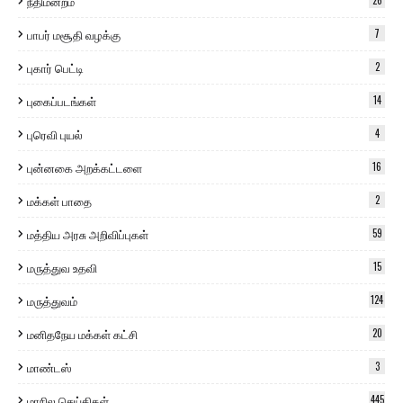
நீதிமன்றம்
26
பாபர் மசூதி வழக்கு
7
புகார் பெட்டி
2
புகைப்படங்கள்
14
புரெவி புயல்
4
புன்னகை அறக்கட்டளை
16
மக்கள் பாதை
2
மத்திய அரசு அறிவிப்புகள்
59
மருத்துவ உதவி
15
மருத்துவம்
124
மனிதநேய மக்கள் கட்சி
20
மாண்டஸ்
3
மாநில செய்திகள்
445