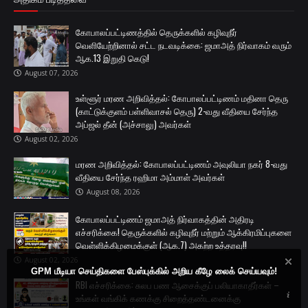
கோபாலப்பட்டிணத்தில் தெருக்களில் கழிவுநீர்
வெளியேற்றினால் சட்ட நடவடிக்கை: ஜமாஅத் நிர்வாகம் வரும்
ஆக.13 இறுதி கெடு!
August 07, 2026
உள்ளூர் மரண அறிவித்தல்: கோபாலப்பட்டிணம் மதினா தெரு
(காட்டுக்குளம் பள்ளிவாசல் தெரு) 2-வது வீதியை சேர்ந்த
அப்ஜல் தீன் (அச்சாலு) அவர்கள்
August 02, 2026
மரண அறிவித்தல்: கோபாலப்பட்டிணம் அவுலியா நகர் 8-வது
வீதியை சேர்ந்த ரஹிமா அம்மாள் அவர்கள்
August 08, 2026
கோபாலப்பட்டிணம் ஜமாஅத் நிர்வாகத்தின் அதிரடி
எச்சரிக்கை! தெருக்களில் கழிவுநீர் மற்றும் ஆக்கிரமிப்புகளை
வெள்ளிக்கிழமைக்குள் (ஆக.7) அகற்ற உத்தரவு!!
August 02, 2026
GPM மீடியா செய்திகளை பேஸ்புக்கில் அறிய கீழே லைக் செய்யவும்!
RBI எச்சரிக்கை: சுலப பண ஆசைக்குப் பலியாகாதீர்கள் –
உங்கள் வங்கிக் கணக்கு சிறைத்தண்டனைக்கு