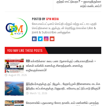
குற்றம் சாட்டுவதா? – ஜவாஹிருல்லா
கடும் கண்டனம்.!
POSTED BY
GPM MEDIA
கோபாலப்பட்டினம் செய்தி மற்றும் சுற்று வட்டார பகுதி
செய்திகளை உடனுக்குடன் தெரிந்து கொள்ள Like &
Joint & Subscribe பண்ணுங்க
YOU MAY LIKE THESE POSTS
RBI எச்சரிக்கை: சுலப பண ஆசைக்குப் பலியாகாதீர்கள் –
உங்கள் வங்கிக் கணக்கு சிறைத்தண்டனைக்கு
வழிவகுக்கலாம்!
August 09, 2026
இந்தியர்களுக்கு குட் நியூஸ்... ஹோர்முஸ் நீரிணையை கடக்க
இந்திய கப்பல்களுக்கு அனுமதி.. எரிவாயு தட்டுப்பாடு நீங்கும்!
March 12, 2026
கேரளாவில் பருவமழை கோர தாண்டவம் மண்ணில் புதைந்த