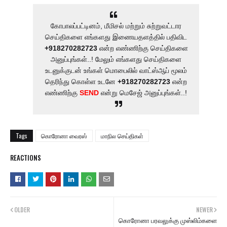
கோபாலப்பட்டினம், மீமிசல் மற்றும் சுற்றுவட்டார
செய்திகளை எங்களது இணையதளத்தில் பதிவிட
+918270282723
என்ற எண்ணிற்கு செய்திகளை
அனுப்புங்கள்..! மேலும் எங்களது செய்திகளை
உடனுக்குடன் உங்கள் மொபைலில் வாட்ஸ்ஆப் மூலம்
தெரிந்து கொள்ள உடனே
+918270282723
என்ற
எண்ணிற்கு
SEND
என்று மெசேஜ் அனுப்புங்கள்..!
Tags
கொரோனா வைரஸ்
மாநில செய்திகள்
REACTIONS
OLDER
NEWER
கொரோனா பரவலுக்கு முஸ்லிம்களை