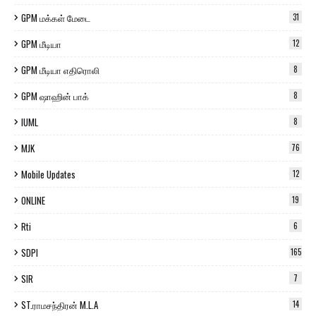
GPM மக்கள் மேடை
31
GPM மீடியா
12
GPM மீடியா எதிரொலி
8
GPM ஷாஹின் பாக்
8
IUML
8
MJK
76
Mobile Updates
12
ONLINE
19
Rti
6
SDPI
165
SIR
7
ST.ராமசந்திரன் M.L.A
14