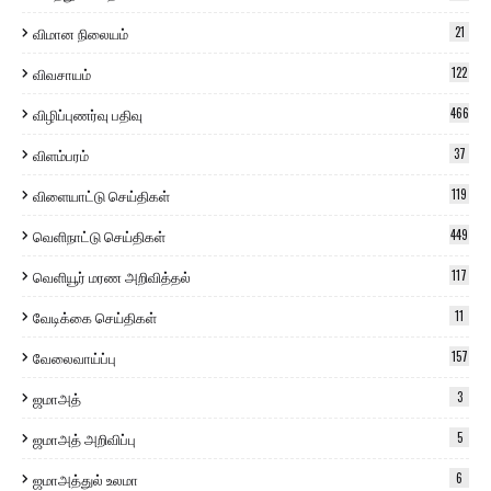
விமான நிலையம்
21
விவசாயம்
122
விழிப்புணர்வு பதிவு
466
விளம்பரம்
37
விளையாட்டு செய்திகள்
119
வெளிநாட்டு செய்திகள்
449
வெளியூர் மரண அறிவித்தல்
117
வேடிக்கை செய்திகள்
11
வேலைவாய்ப்பு
157
ஜமாஅத்
3
ஜமாஅத் அறிவிப்பு
5
ஜமாஅத்துல் உலமா
6