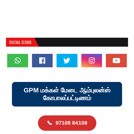
SOCIAL ICONS
GPM மக்கள் மேடை ஆம்புலன்ஸ்
கோபாலப்பட்டிணம்
📞
97108 84108