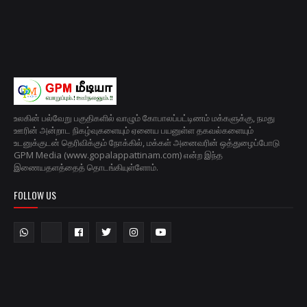
உலகின் பல்வேறு பகுதிகளில் வாழும் கோபாலப்பட்டிணம் மக்களுக்கு, நமது
ஊரின் அன்றாட நிகழ்வுகளையும் ஏனைய பயனுள்ள தகவல்களையும்
உடனுக்குடன் தெரிவிக்கும் நோக்கில், மக்கள் அனைவரின் ஒத்துழைப்போடு
GPM Media (www.gopalappattinam.com) என்ற இந்த
இணையதளத்தைத் தொடங்கியுள்ளோம்.
FOLLOW US