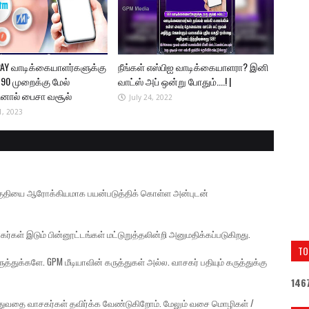
PAY வாடிக்கையாளர்களுக்கு
நீங்கள் எஸ்பிஐ வாடிக்கையாளரா? இனி
!! 90 முறைக்கு மேல்
வாட்ஸ் அப் ஒன்று போதும்....! |
ினால் பைசா வசூல்
July 24, 2022
1, 2023
் பகுதியை ஆரோக்கியமாக பயன்படுத்திக் கொள்ள அன்புடன்
கர்கள் இடும் பின்னூட்டங்கள் மட்டுறுத்தலின்றி அனுமதிக்கப்படுகிறது.
TO
த்துக்களே. GPM மீடியாவின் கருத்துகள் அல்ல. வாசகர் பதியும் கருத்துக்கு
1
4
6
ுத்துவதை வாசகர்கள் தவிர்க்க வேண்டுகிறோம். மேலும் வசை மொழிகள் /