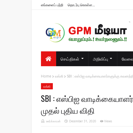
எங்களைப் பற்றி
தொடர்பு கொள்ள...
பொறுப்பும்.! ஊர்நலனும்.!!
செய்திகள்
அறிவிப்பு
வேலைவ
Home
வங்கி
SBI : எஸ்பிஐ வாடிக்கையாளர்களுக்கு கவனத்திற
வங்கி
SBI : எஸ்பிஐ வாடிக்கையாளர்
முதல் புதிய விதி
ஊர்க்காரன்
December 31, 2020
Views