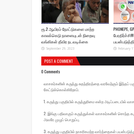
ரூ.2 ஆயிரம் நோட்டுகளை மாற்ற
PHONEPE, G
காலக்கெடு நாளையுடன் நிறைவு
பேரதிர்ச்சி!
வங்கிகள் தீவிர நடவடிக்கை
பயன்படுத்த
September 29, 2023
February 1
POST A COMMENT
0 Comments
வாசகர்களின் கருத்து சுதந்திரத்தை வரவேற்கும் இந்தப
கேட்டுக்கொள்கிறோம்.
1. கருத்து பகுதியில் கருத்துரிமை என்ற அடிப்படையில் வாச
2. இங்கு பதிவாகும் கருத்துக்கள் வாசகர்களின் சொந்த கரு
அவரே முழுப் பொறுப்பு.
3. கருத்து பகுதியில் நாகரிகமற்ற வார்த்தைகள் பயன்பட