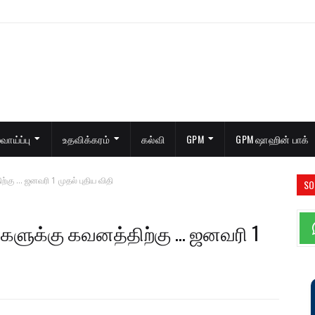
ாய்ப்பு
உதவிக்கரம்
கல்வி
GPM
GPM ஷாஹின் பாக்
்கு ... ஜனவரி 1 முதல் புதிய விதி
SO
களுக்கு கவனத்திற்கு ... ஜனவரி 1