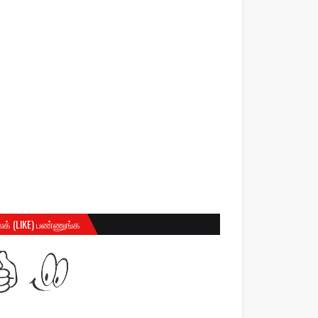
க் (LIKE) பண்ணுங்க