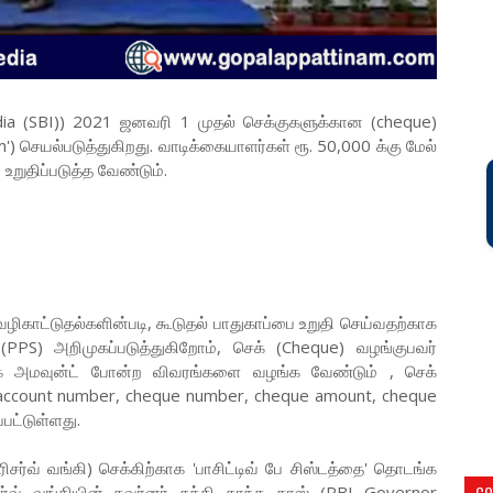
ndia (SBI)) 2021 ஜனவரி 1 முதல் செக்குகளுக்கான (cheque)
em') செயல்படுத்துகிறது. வாடிக்கையாளர்கள் ரூ. 50,000 க்கு மேல்
உறுதிப்படுத்த வேண்டும்.
ழிகாட்டுதல்களின்படி, கூடுதல் பாதுகாப்பை உறுதி செய்வதற்காக
(PPS) அறிமுகப்படுத்துகிறோம், செக் (Cheque) வழங்குபவர்
 செக் அமவுன்ட் போன்ற விவரங்களை வழங்க வேண்டும் , செக்
(account number, cheque number, cheque amount, cheque
பட்டுள்ளது.
ரிசர்வ் வங்கி) செக்கிற்காக 'பாசிட்டிவ் பே சிஸ்டத்தை' தொடங்க
ிசர்வ் வங்கியின் கவர்னர் சக்தி காந்த தாஸ் (RBI Governor
CO