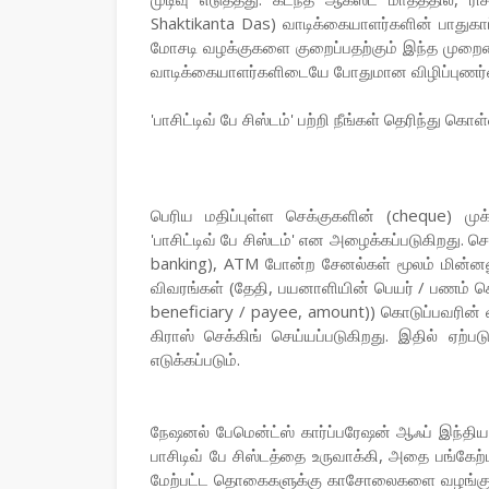
Shaktikanta Das) வாடிக்கையாளர்களின் பாதுகாப்
மோசடி வழக்குகளை குறைப்பதற்கும் இந்த முறையை அ
வாடிக்கையாளர்களிடையே போதுமான விழிப்புணர்வை 
'பாசிட்டிவ் பே சிஸ்டம்' பற்றி நீங்கள் தெரிந்து 
பெரிய மதிப்புள்ள செக்குகளின் (cheque) மு
'பாசிட்டிவ் பே சிஸ்டம்' என அழைக்கப்படுகிறது
banking), ATM போன்ற சேனல்கள் மூலம் மின்னணு 
விவரங்கள் (தேதி, பயனாளியின் பெயர் / பணம் 
beneficiary / payee, amount)) கொடுப்பவரின் 
கிராஸ் செக்கிங் செய்யப்படுகிறது. இதில் ஏற
எடுக்கப்படும்.
நேஷனல் பேமென்ட்ஸ் கார்ப்பரேஷன் ஆஃப் இந்திய
பாசிடிவ் பே சிஸ்டத்தை உருவாக்கி, அதை பங்கேற்பு
மேற்பட்ட தொகைகளுக்கு காசோலைகளை வழங்கும் 