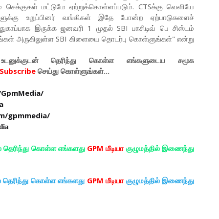
ம் செக்குகள் மட்டுமே ஏற்றுக்கொள்ளப்படும். CTSக்கு வெளியே
ளுக்கு உறுப்பினர் வங்கிகள் இதே போன்ற ஏற்பாடுகளைச்
துகாப்பாக இருக்க ஜனவரி 1 முதல் SBI பாசிடிவ் பெ சிஸ்டம்
உங்கள் அருகிலுள்ள SBI கிளையை தொடர்பு கொள்ளுங்கள்" என்று
டனுக்குடன் தெரிந்து கொள்ள
எங்களுடைய
சமூக
Subscribe
செய்து கொள்ளுங்கள்...
/GpmMedia/
a
om/gpmmedia/
dia
ல் தெரிந்து கொள்ள எங்களது
GPM மீடியா
குழுமத்தில் இணைந்து
ல் தெரிந்து கொள்ள எங்களது
GPM மீடியா
குழுமத்தில் இணைந்து