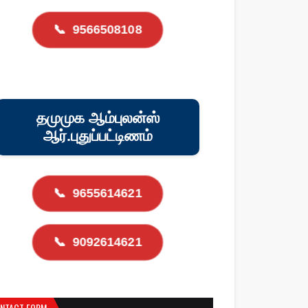
📞
9566508108
தமுமுக ஆம்புலன்ஸ்
ஆர்.புதுப்பட்டிணம்
📞
9655614621
📞
9092614621
NTACT FORM