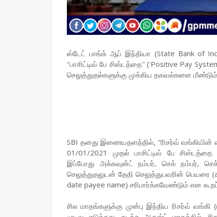
ஸ்டேட் பாங்க் ஆப் இந்தியா (State Bank of I
''பாசிட்டிவ் பே சிஸ்டத்தை'' ('Positive Pay Syst
செலுத்துதல்களுக்கு முக்கிய தகவல்களை மீண்டும் 
SBI தனது இணையதளத்தில், "ரிசர்வ் வங்கியின் வ
01/01/2021 முதல் பாசிட்டிவ் பே சிஸ்டத்தை 
இப்போது அக்கவுன்ட் நம்பர், செக் நம்பர்,
செலுத்துதலுடன் தேதி செலுத்துபவரின் பெயரை 
date payee name) சரிபார்க்கவேண்டும் என கூறப்
சில மாதங்களுக்கு முன்பு இந்திய ரிசர்வ் வங்கி (
முடிவு எடுத்தது. கடந்த ஆகஸ்ட் மாதத்தில், ர