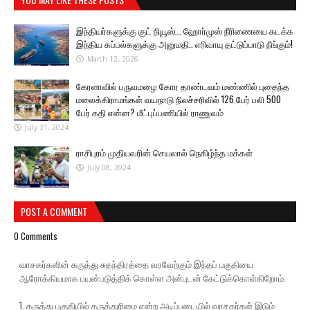
இந்தியர்களுக்கு குட் நியூஸ்... ஹோர்முஸ் நீரிணையை கடக்க
இந்திய கப்பல்களுக்கு அனுமதி.. எரிவாயு தட்டுப்பாடு நீங்கும்!
March 12, 2026
கேரளாவில் பருவமழை கோர தாண்டவம் மண்ணில் புதைந்த
மலைக்கிராமங்கள் வயநாடு நிலச்சரிவில் 126 பேர் பலி 500
பேர் கதி என்ன? மீட்புப்பணியில் ராணுவம்
July 31, 2024
ராசிபுரம் முதியவரின் செயலால் நெகிழ்ந்த மக்கள்
July 08, 2024
POST A COMMENT
0 Comments
வாசகர்களின் கருத்து சுதந்திரத்தை வரவேற்கும் இந்தப் பகுதியை
ஆரோக்கியமாக பயன்படுத்திக் கொள்ள அன்புடன் கேட்டுக்கொள்கிறோம்.
1. கருத்து பகுதியில் கருத்துரிமை என்ற அடிப்படையில் வாசகர்கள் இடும்