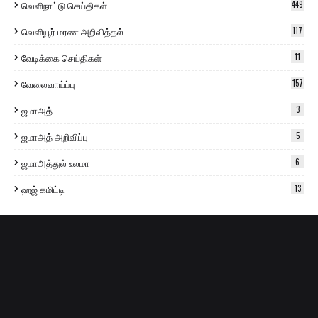
வெளிநாட்டு செய்திகள்
449
வெளியூர் மரண அறிவித்தல்
117
வேடிக்கை செய்திகள்
11
வேலைவாய்ப்பு
157
ஜமாஅத்
3
ஜமாஅத் அறிவிப்பு
5
ஜமாஅத்துல் உலமா
6
ஹஜ் கமிட்டி
13