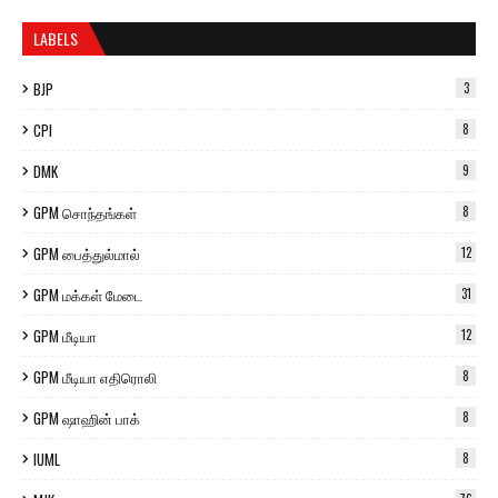
LABELS
BJP
3
CPI
8
DMK
9
GPM சொந்தங்கள்
8
GPM பைத்துல்மால்
12
GPM மக்கள் மேடை
31
GPM மீடியா
12
GPM மீடியா எதிரொலி
8
GPM ஷாஹின் பாக்
8
IUML
8