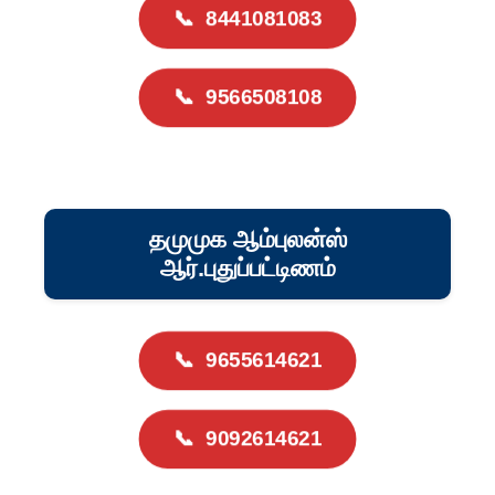
📞
8441081083
📞
9566508108
தமுமுக ஆம்புலன்ஸ்
ஆர்.புதுப்பட்டிணம்
📞
9655614621
📞
9092614621