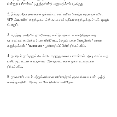
பின்னூட்டங்கள் மட்டுறுத்தலின்றி அனுமதிக்கப்படுகிறது.
2. இங்கு பதிவாகும் கருத்துக்கள் வாசகர்களின் சொந்த கருத்துக்களே.
GPM மீடியாவின் கருத்துகள் அல்ல. வாசகர் பதியும் கருத்துக்கு அவரே முழுப்
பொறுப்பு.
3. கருத்து பகுதியில் நாகரிகமற்ற வார்த்தைகள் பயன்படுத்துவதை
வாசகர்கள் தவிர்க்க வேண்டுகிறோம். மேலும் வசை மொழிகள் / தகாக்
கருத்துக்கள் / Anonymous - முன்னறிவிப்பின்றி நீக்கப்படும்.
4. தனிநபர் தாக்குதல் அடங்கிய கருத்துகளை வாசகர்கள் பதிவு செய்வதை
யாரேனும் சுட்டிக் காட்டினால், அத்தகைய கருத்துகள் உடனடியாக
நீக்கப்படும்.
5. தங்களின் பெயர் மற்றும் சரியான மின்னஞ்சல் முகவரியை பயன்படுத்தி
கருத்து பதிவிட அன்புடன் கேட்டுக்கொள்கிறோம்.