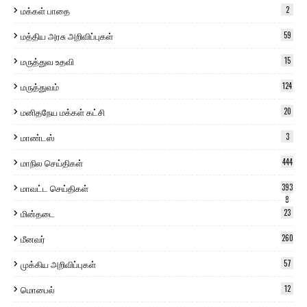
மக்கள் பாதை
2
மத்திய அரசு அறிவிப்புகள்
59
மருத்துவ உதவி
15
மருத்துவம்
124
மனிதநேய மக்கள் கட்சி
20
மாண்டஸ்
3
மாநில செய்திகள்
444
மாவட்ட செய்திகள்
393
8
மின்தடை
23
மீனவர்
260
முக்கிய அறிவிப்புகள்
57
மொபைல்
12