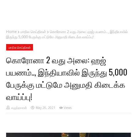
Home
மாநில செய்திகள்
கொரோனா 2 வது அலை: ஹஜ் பயணம்.., இந்தியாவில்
இருந்து 5,000 பேருக்கு மட்டுமே அனுமதி கிடைக்க வாய்ப்பு!
மாநில செய்திகள்
கொரோனா 2 வது அலை: ஹஜ்
பயணம்.., இந்தியாவில் இருந்து 5,000
பேருக்கு மட்டுமே அனுமதி கிடைக்க
வாய்ப்பு!
எழுத்தாளன்
May 26, 2021
Views