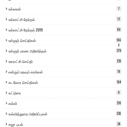
உக்ரைன்
7
உள்ளாட்சி தேர்தல்
17
உள்ளாட்சி தேர்தல் 2019
60
உள்ளூர் செய்திகள்
166
9
உள்ளூர் மரண அறிவித்தல்
370
ஊராட்சி செய்தி
235
என்றும் உதவும் கரங்கள்
19
கடலோர செய்திகள்
164
கட்டுரை
9
கல்வி
210
கல்வித்துறை அறிவிப்புகள்
336
கஜா புயல்
24