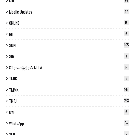
MJK
76
Mobile Updates
12
ONLINE
19
Rti
6
SDPI
165
SIR
7
ST.ராமசந்திரன் M.L.A
14
TMJK
2
TMMK
145
TNTJ
233
UYF
6
WhatsApp
54
YMJ
2