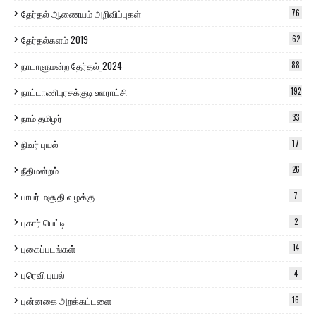
தேர்தல் ஆணையம் அறிவிப்புகள்
76
தேர்தல்களம் 2019
62
நாடாளுமன்ற தேர்தல்_2024
88
நாட்டாணிபுரசக்குடி ஊராட்சி
192
நாம் தமிழர்
33
நிவர் புயல்
17
நீதிமன்றம்
26
பாபர் மசூதி வழக்கு
7
புகார் பெட்டி
2
புகைப்படங்கள்
14
புரெவி புயல்
4
புன்னகை அறக்கட்டளை
16