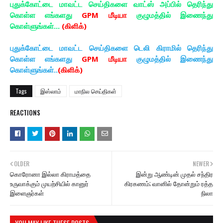
புதுக்கோட்டை மாவட்ட செய்திகளை வாட்ஸ் அப்பில் தெரிந்து
கொள்ள எங்களது
GPM மீடியா
குழுமத்தில் இணைந்து
கொள்ளுங்கள்...
(கிளிக்)
புதுக்கோட்டை மாவட்ட செய்திகளை டெலி கிராமில் தெரிந்து
கொள்ள எங்களது
GPM மீடியா
குழுமத்தில் இணைந்து
கொள்ளுங்கள்..
(கிளிக்)
Tags
இஸ்லாம்
மாநில செய்திகள்
REACTIONS
OLDER
NEWER
கொரோனா இல்லா கிராமத்தை
இன்று ஆண்டின் முதல் சந்திர
உருவாக்கும் முயற்சியில் கானுர்
கிரகணம்; வானில் தோன்றும் ரத்த
இளைஞர்கள்
நிலா
YOU MAY LIKE THESE POSTS