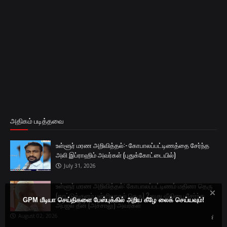
அதிகம் படித்தவை
உள்ளூர் மரண அறிவித்தல்:- கோபாலப்பட்டிணத்தை சேர்ந்த
அலி இப்ராஹிம் அவர்கள் (புதுக்கோட்டையில்)
July 31, 2026
உள்ளூர் மரண அறிவித்தல்: கோபாலப்பட்டிணம் மதினா தெரு
(காட்டுக்குளம் பள்ளிவாசல் தெரு) 2-வது வீதியை சேர்ந்த
GPM மீடியா செய்திகளை பேஸ்புக்கில் அறிய கீழே லைக் செய்யவும்!
அப்ஜல் தீன் (அச்சாலு) அவர்கள்
August 02, 2026