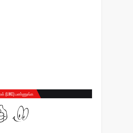
க் (LIKE) பண்ணுங்க