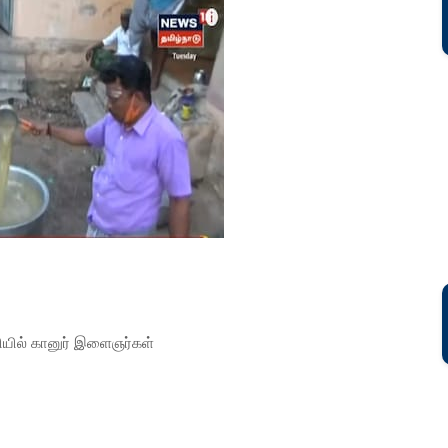
யில் கானுர் இளைஞர்கள்