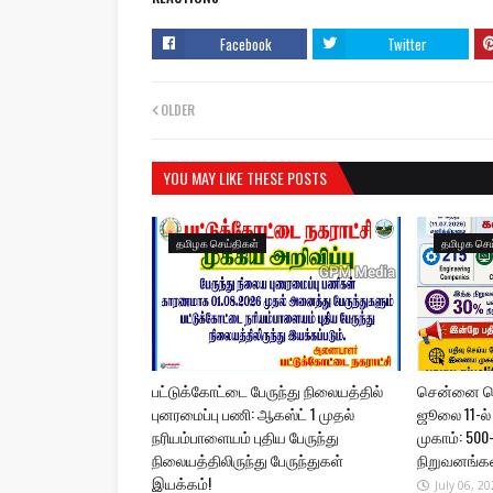
Facebook
Twitter
OLDER
YOU MAY LIKE THESE POSTS
தமிழக செய்திகள்
தமிழக செய
பட்டுக்கோட்டை பேருந்து நிலையத்தில்
சென்னை லொ
புனரமைப்பு பணி: ஆகஸ்ட் 1 முதல்
ஜூலை 11-ல்
நரியம்பாளையம் புதிய பேருந்து
முகாம்: 500-
நிலையத்திலிருந்து பேருந்துகள்
நிறுவனங்கள்
இயக்கம்!
July 06, 20