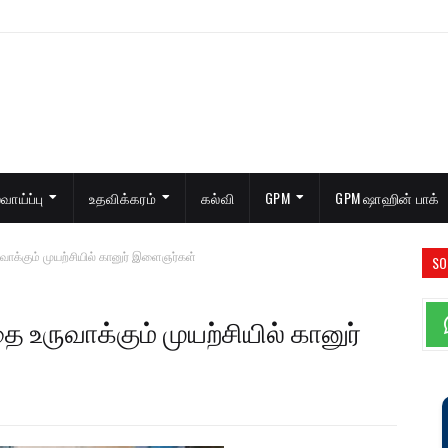
ாய்ப்பு
உதவிக்கரம்
கல்வி
GPM
GPM ஷாஹின் பாக்
க்கும் முயற்சியில் கானுர் இளைஞர்கள்
SO
ருவாக்கும் முயற்சியில் கானுர்