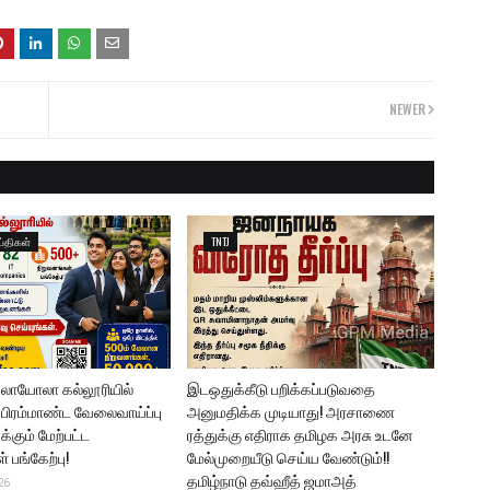
NEWER
்திகள்
TNTJ
யோலா கல்லூரியில்
இடஒதுக்கீடு பறிக்கப்படுவதை
 பிரம்மாண்ட வேலைவாய்ப்பு
அனுமதிக்க முடியாது! அரசாணை
க்கும் மேற்பட்ட
ரத்துக்கு எதிராக தமிழக அரசு உடனே
 பங்கேற்பு!
மேல்முறையீடு செய்ய வேண்டும்!!
தமிழ்நாடு தவ்ஹீத் ஜமாஅத்
26