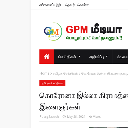
எங்களைப் பற்றி
தொடர்பு கொள்ள...
பொறுப்பும்.! ஊர்நலனும்.!!
செய்திகள்
அறிவிப்பு
வேலைவ
Home
தமிழக செய்திகள்
கொரோனா இல்லா கிராமத்தை உருவா
தமிழக செய்திகள்
கொரோனா இல்லா கிராமத்தை உ
இளைஞர்கள்
எழுத்தாளன்
May 26, 2021
Views