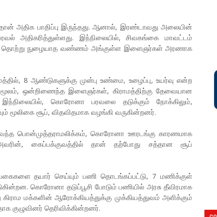
ான் அதிக பாதிப்பு இருந்தது. ஆனால், இரண்டாவது அலையின்
ரவல் அதிகரித்துள்ளது. இந்நிலையில், சிவகங்கை மாவட்டம்
ற்குள் தொற்று நுழையாத வண்ணம் அங்குள்ள இளைஞர்கள் அரணாக
மத்தில், 8 ஆண்டுகளுக்கு முன்பு உண்மை, உழைப்பு, உயர்வு என்ற
தன் மூலம், ஒன்றிணைந்த இளைஞர்கள், கிராமத்திற்கு தேவையான
 இந்நிலையில், கொரோனா பரவலை தடுக்கும் நோக்கிலும்,
ும் மூலிகை சூப், விதவிதமாக வழங்கி வருகின்றனர்.
வந்த பொன்முத்தராமலிக்கம், கொரோனா ஊரடங்கு காரணமாக
வரின், கைப்பக்குவத்தில் தான் தற்போது சத்தான சூப்
ைகளை தயார் செய்யும் பணி தொடங்கப்பட்டு, 7 மணிக்குள்
ுகின்றன. கொரோனா தடுப்பூசி போடும் பணியில் அரசு தீவிரமாக
ு கிராம மக்களின் ஆரோக்கியத்துக்கு முக்கியத்துவம் அளிக்கும்
க குழுவினர் தெரிவிக்கின்றனர்.
CO