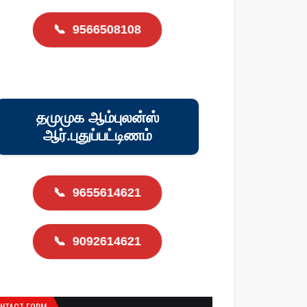
📞
9566508108
தமுமுக ஆம்புலன்ஸ்
ஆர்.புதுப்பட்டிணம்
📞
9655614621
📞
9092614621
NTACT FORM