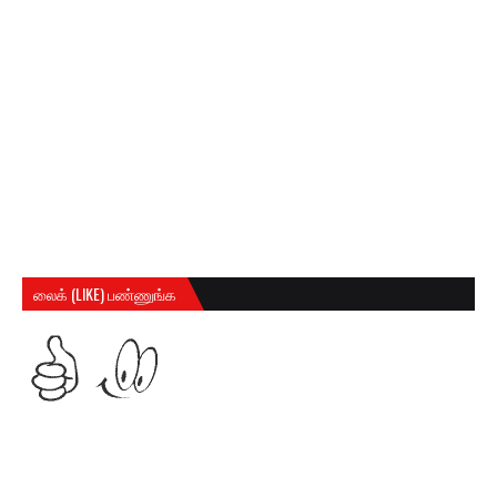
லைக் (LIKE) பண்ணுங்க