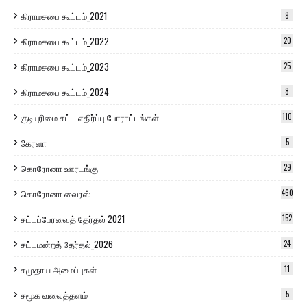
கிராமசபை கூட்டம்_2021
9
கிராமசபை கூட்டம்_2022
20
கிராமசபை கூட்டம்_2023
25
கிராமசபை கூட்டம்_2024
8
குடியுரிமை சட்ட எதிர்ப்பு போராட்டங்கள்
110
கேரளா
5
கொரோனா ஊரடங்கு
29
கொரோனா வைரஸ்
460
சட்டப்பேரவைத் தேர்தல் 2021
152
சட்டமன்றத் தேர்தல்_2026
24
சமுதாய அமைப்புகள்
11
சமூக வலைத்தளம்
5