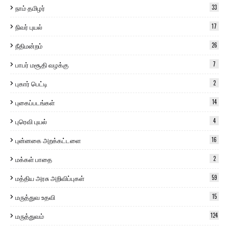
நாம் தமிழர்
33
நிவர் புயல்
17
நீதிமன்றம்
26
பாபர் மசூதி வழக்கு
7
புகார் பெட்டி
2
புகைப்படங்கள்
14
புரெவி புயல்
4
புன்னகை அறக்கட்டளை
16
மக்கள் பாதை
2
மத்திய அரசு அறிவிப்புகள்
59
மருத்துவ உதவி
15
மருத்துவம்
124