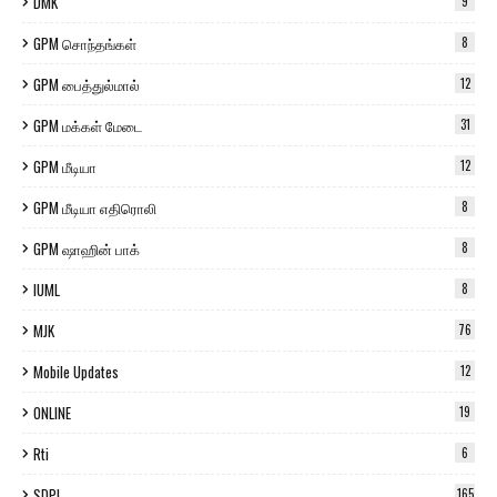
DMK
9
GPM சொந்தங்கள்
8
GPM பைத்துல்மால்
12
GPM மக்கள் மேடை
31
GPM மீடியா
12
GPM மீடியா எதிரொலி
8
GPM ஷாஹின் பாக்
8
IUML
8
MJK
76
Mobile Updates
12
ONLINE
19
Rti
6
SDPI
165