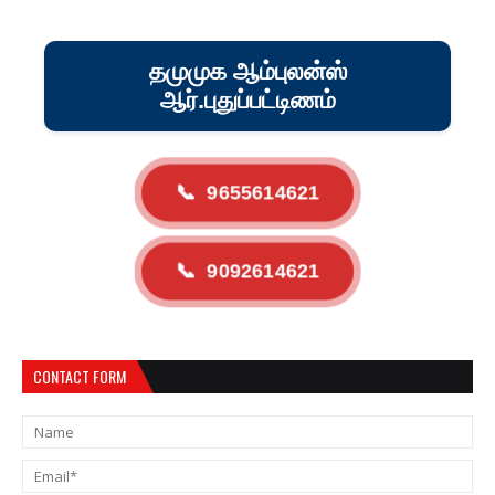
தமுமுக ஆம்புலன்ஸ்
ஆர்.புதுப்பட்டிணம்
📞
9655614621
📞
9092614621
CONTACT FORM