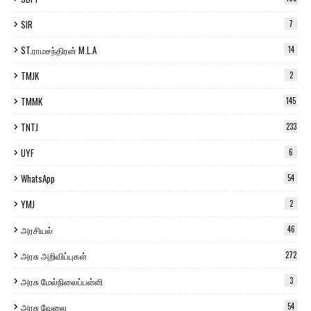
SIR
7
ST.ராமசந்திரன் M.L.A
14
TMJK
2
TMMK
145
TNTJ
233
UYF
6
WhatsApp
54
YMJ
2
அரசியல்
46
அரசு அறிவிப்புகள்
272
அரசு மேல்நிலைப்பள்ளி
3
அரசு வேலை
54