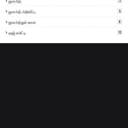
ஜமாஅத்
3
ஜமாஅத் அறிவிப்பு
5
ஜமாஅத்துல் உலமா
6
ஹஜ் கமிட்டி
13