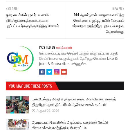
OLDER
NEWER
ஒரே பைக்கில் மூவர் பயணம்:
144 ஆண்டுகள் பழைமை வாய்ந்த
கிறிஸ்துமஸ் புத்தாடைக்காக
சென்னை எழும்பூர் ரயில் நிலையம்
புறப்பட்டவர்களுக்கு நேர்ந்த சோகம்
சர்வதேச தரத்திற்கு புதிய பொழிவு
பெற உள்ளது
POSTED BY
ஊர்க்காரன்
கோபாலப்பட்டினம் செய்தி மற்றும் சுற்று வட்டார பகுதி
செய்திகளை உடனுக்குடன் தெரிந்து கொள்ள Like &
Joint & Subscribe பண்ணுங்க
YOU MAY LIKE THESE POSTS
மணமேல்குடி அருகே குறுவள மைய அளவிலான கலைத்
திருவிழா: முன் திட்டமிடல் ஆலோசனைக் கூட்டம்!
August 09, 2026
ஆவுடையார்கோவிலில் அடிப்படை வசதிகள் கேட்டு
கிராமமக்கள் காத்திருப்பு போராட்டம்