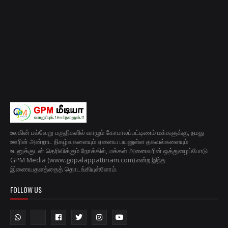
உலகின் பல்வேறு பகுதிகளில் வாழும் கோபாலப்பட்டிணம் மக்களுக்கு, நமது
ஊரின் அன்றாட நிகழ்வுகளையும் ஏனைய பயனுள்ள தகவல்களையும்
உடனுக்குடன் தெரிவிக்கும் நோக்கில், மக்கள் அனைவரின் ஒத்துழைப்போடு
GPM Media (www.gopalappattinam.com) என்ற இந்த
இணையதளத்தைத் தொடங்கியுள்ளோம்.
FOLLOW US