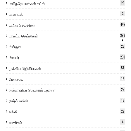
மனிதநேய மக்கள் கட்சி
20
மாண்டஸ்
3
மாநில செய்திகள்
445
மாவட்ட செய்திகள்
393
8
மின்தடை
23
மீனவர்
260
முக்கிய அறிவிப்புகள்
57
மொபைல்
12
ரஹ்மானியா பெண்கள் மதரஸா
25
ரிசர்வ் வங்கி
13
வங்கி
22
வணிகம்
4