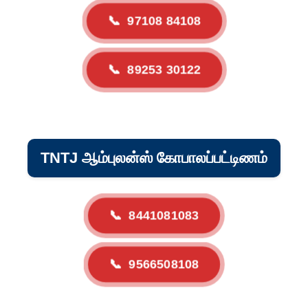
📞
97108 84108
📞
89253 30122
TNTJ ஆம்புலன்ஸ் கோபாலப்பட்டிணம்
📞
8441081083
📞
9566508108