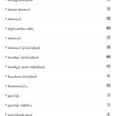
விமான நிலையம்
21
விவசாயம்
122
விழிப்புணர்வு பதிவு
465
விளம்பரம்
37
விளையாட்டு செய்திகள்
119
வெளிநாட்டு செய்திகள்
449
வெளியூர் மரண அறிவித்தல்
117
வேடிக்கை செய்திகள்
11
வேலைவாய்ப்பு
157
ஜமாஅத்
3
ஜமாஅத் அறிவிப்பு
5
ஜமாஅத்துல் உலமா
6