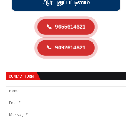
ஆர்.புதுப்பட்டிணம்
📞
9655614621
📞
9092614621
CONTACT FORM