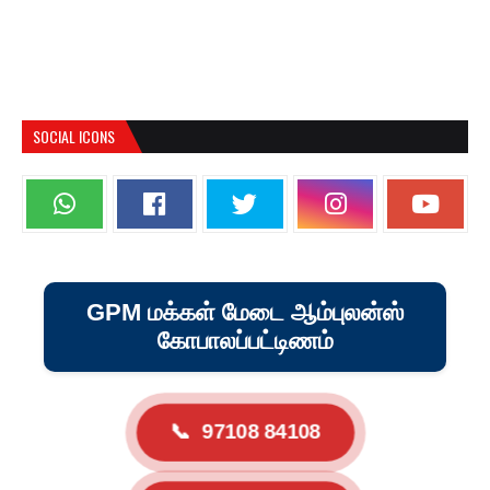
SOCIAL ICONS
GPM மக்கள் மேடை ஆம்புலன்ஸ்
கோபாலப்பட்டிணம்
📞
97108 84108