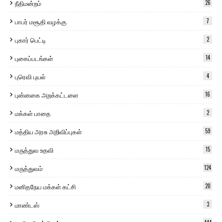
நீதிமன்றம்
26
பாபர் மசூதி வழக்கு
7
புகார் பெட்டி
2
புகைப்படங்கள்
14
புரெவி புயல்
4
புன்னகை அறக்கட்டளை
16
மக்கள் பாதை
2
மத்திய அரசு அறிவிப்புகள்
59
மருத்துவ உதவி
15
மருத்துவம்
124
மனிதநேய மக்கள் கட்சி
20
மாண்டஸ்
3