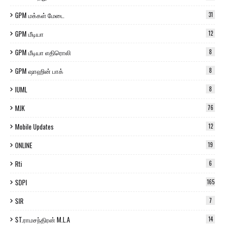
GPM மக்கள் மேடை
31
GPM மீடியா
12
GPM மீடியா எதிரொலி
8
GPM ஷாஹின் பாக்
8
IUML
8
MJK
76
Mobile Updates
12
ONLINE
19
Rti
6
SDPI
165
SIR
7
ST.ராமசந்திரன் M.L.A
14