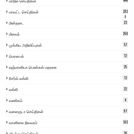
மாநில செய்திகள்
444
மாவட்ட செய்திகள்
393
8
மின்தடை
23
மீனவர்
260
முக்கிய அறிவிப்புகள்
57
மொபைல்
12
ரஹ்மானியா பெண்கள் மதரஸா
25
ரிசர்வ் வங்கி
13
வங்கி
22
வணிகம்
4
வளைகுடா செய்திகள்
97
வானிலை நிலவரம்
103
விபத்து செய்திகள்
26