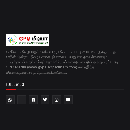
உலகின் பல்வேறு பகுதிகளில் வாழும் கோபாலப்பட்டிணம் மக்களுக்கு, நமது
ஊரின் அன்றாட நிகழ்வுகளையும் ஏனைய பயனுள்ள தகவல்களையும்
உடனுக்குடன் தெரிவிக்கும் நோக்கில், மக்கள் அனைவரின் ஒத்துழைப்போடு
GPM Media (www.gopalappattinam.com) என்ற இந்த
இணையதளத்தைத் தொடங்கியுள்ளோம்.
FOLLOW US