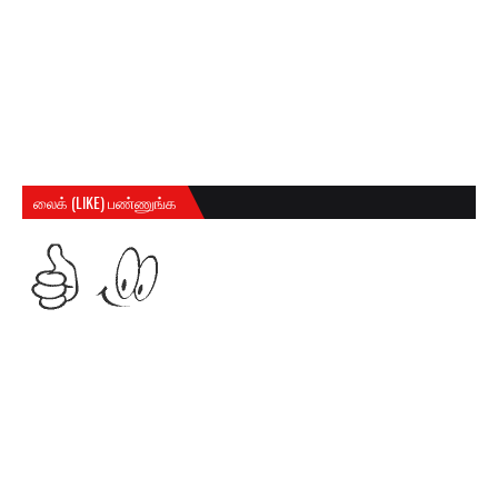
லைக் (LIKE) பண்ணுங்க