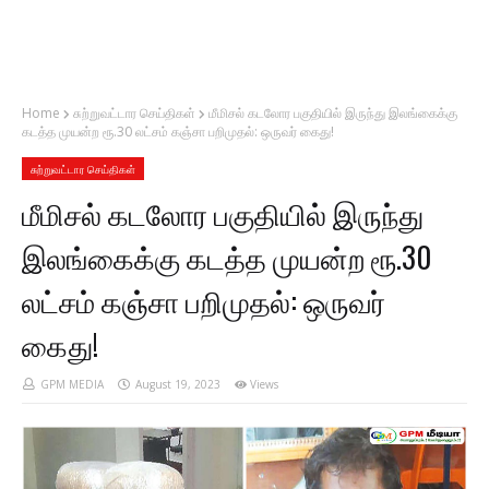
Home
சுற்றுவட்டார செய்திகள்
மீமிசல் கடலோர பகுதியில் இருந்து இலங்கைக்கு
கடத்த முயன்ற ரூ.30 லட்சம் கஞ்சா பறிமுதல்: ஒருவர் கைது!
சுற்றுவட்டார செய்திகள்
மீமிசல் கடலோர பகுதியில் இருந்து
இலங்கைக்கு கடத்த முயன்ற ரூ.30
லட்சம் கஞ்சா பறிமுதல்: ஒருவர்
கைது!
GPM MEDIA
August 19, 2023
Views