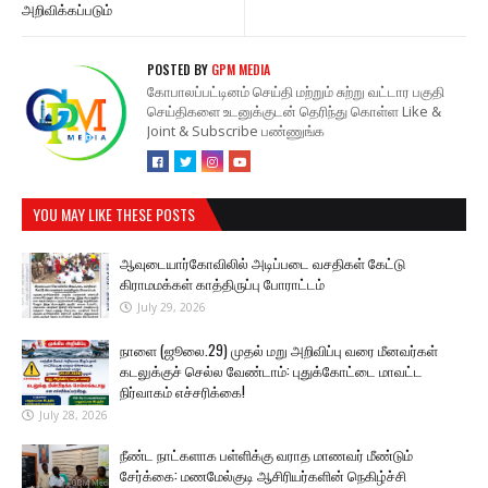
அறிவிக்கப்படும்
POSTED BY
GPM MEDIA
கோபாலப்பட்டினம் செய்தி மற்றும் சுற்று வட்டார பகுதி
செய்திகளை உடனுக்குடன் தெரிந்து கொள்ள Like &
Joint & Subscribe பண்ணுங்க
YOU MAY LIKE THESE POSTS
ஆவுடையார்கோவிலில் அடிப்படை வசதிகள் கேட்டு
கிராமமக்கள் காத்திருப்பு போராட்டம்
July 29, 2026
நாளை (ஜூலை.29) முதல் மறு அறிவிப்பு வரை மீனவர்கள்
கடலுக்குச் செல்ல வேண்டாம்: புதுக்கோட்டை மாவட்ட
நிர்வாகம் எச்சரிக்கை!
July 28, 2026
நீண்ட நாட்களாக பள்ளிக்கு வராத மாணவர் மீண்டும்
சேர்க்கை: மணமேல்குடி ஆசிரியர்களின் நெகிழ்ச்சி