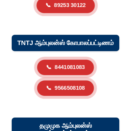
📞
89253 30122
TNTJ ஆம்புலன்ஸ் கோபாலப்பட்டிணம்
📞
8441081083
📞
9566508108
தமுமுக ஆம்புலன்ஸ்