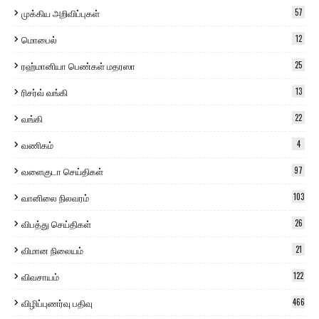
முக்கிய அறிவிப்புகள்
57
மொபைல்
12
ரஹ்மானியா பெண்கள் மதரஸா
25
ரிசர்வ் வங்கி
13
வங்கி
22
வணிகம்
4
வளைகுடா செய்திகள்
97
வானிலை நிலவரம்
103
விபத்து செய்திகள்
26
விமான நிலையம்
21
விவசாயம்
122
விழிப்புணர்வு பதிவு
466