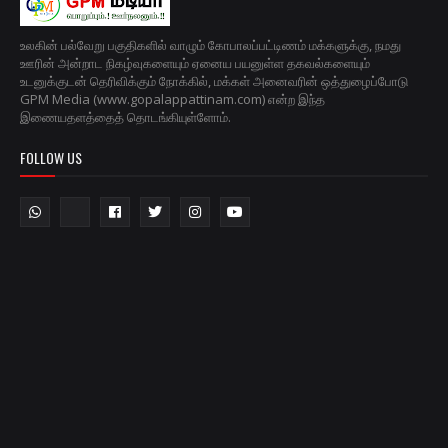
உலகின் பல்வேறு பகுதிகளில் வாழும் கோபாலப்பட்டிணம் மக்களுக்கு, நமது
ஊரின் அன்றாட நிகழ்வுகளையும் ஏனைய பயனுள்ள தகவல்களையும்
உடனுக்குடன் தெரிவிக்கும் நோக்கில், மக்கள் அனைவரின் ஒத்துழைப்போடு
GPM Media (www.gopalappattinam.com) என்ற இந்த
இணையதளத்தைத் தொடங்கியுள்ளோம்.
FOLLOW US