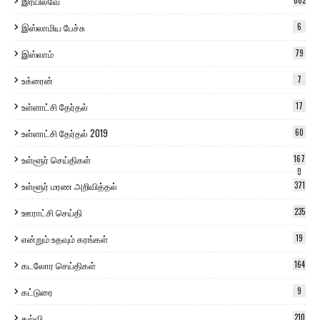
இரயில்வே
862
இஸ்லாமிய பேச்சு
6
இஸ்லாம்
79
உக்ரைன்
7
உள்ளாட்சி தேர்தல்
17
உள்ளாட்சி தேர்தல் 2019
60
உள்ளூர் செய்திகள்
167
0
உள்ளூர் மரண அறிவித்தல்
371
ஊராட்சி செய்தி
235
என்றும் உதவும் கரங்கள்
19
கடலோர செய்திகள்
164
கட்டுரை
9
கல்வி
210