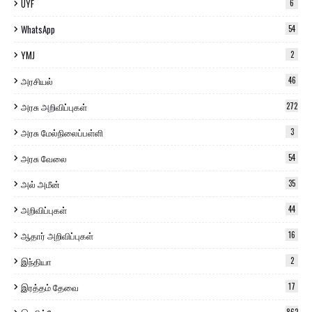
UYF
6
WhatsApp
54
YMJ
2
அரசியல்
46
அரசு அறிவிப்புகள்
272
அரசு மேல்நிலைப்பள்ளி
3
அரசு வேலை
54
அல் அமீன்
35
அறிவிப்புகள்
44
ஆதார் அறிவிப்புகள்
16
இந்தியா
2
இரத்தம் தேவை
17