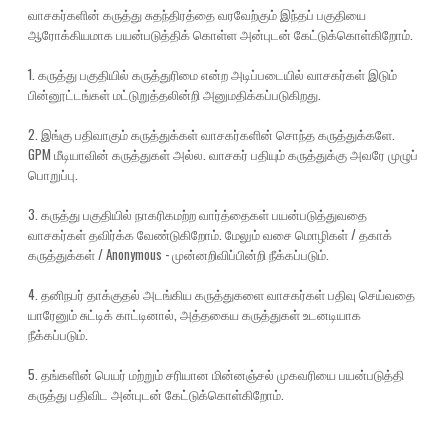
வாசகர்களின் கருத்து சுதந்திரத்தை வரவேற்கும் இந்தப் பகுதியை
ஆரோக்கியமாக பயன்படுத்திக் கொள்ள அன்புடன் கேட்டுக்கொள்கிறோம்.
1. கருத்து பகுதியில் கருத்துரிமை என்ற அடிப்படையில் வாசகர்கள் இடும்
பின்னூட்டங்கள் மட்டுறுத்தலின்றி அனுமதிக்கப்படுகிறது.
2. இங்கு பதிவாகும் கருத்துக்கள் வாசகர்களின் சொந்த கருத்துக்களே.
GPM மீடியாவின் கருத்துகள் அல்ல. வாசகர் பதியும் கருத்துக்கு அவரே முழுப்
பொறுப்பு.
3. கருத்து பகுதியில் நாகரிகமற்ற வார்த்தைகள் பயன்படுத்துவதை
வாசகர்கள் தவிர்க்க வேண்டுகிறோம். மேலும் வசை மொழிகள் / தகாக்
கருத்துக்கள் / Anonymous - முன்னறிவிப்பின்றி நீக்கப்படும்.
4. தனிநபர் தாக்குதல் அடங்கிய கருத்துகளை வாசகர்கள் பதிவு செய்வதை
யாரேனும் சுட்டிக் காட்டினால், அத்தகைய கருத்துகள் உடனடியாக
நீக்கப்படும்.
5. தங்களின் பெயர் மற்றும் சரியான மின்னஞ்சல் முகவரியை பயன்படுத்தி
கருத்து பதிவிட அன்புடன் கேட்டுக்கொள்கிறோம்.