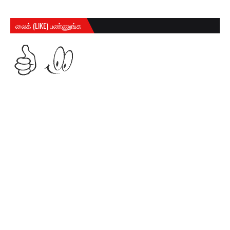
லைக் (LIKE) பண்ணுங்க