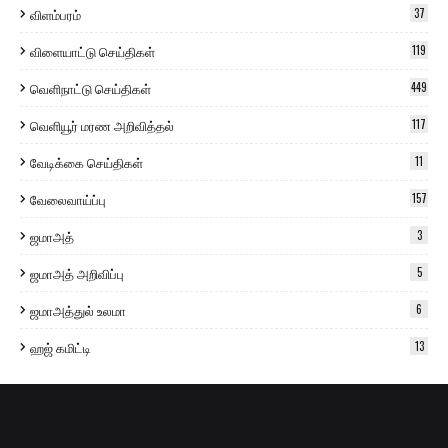
விளம்பரம்
37
விளையாட்டு செய்திகள்
119
வெளிநாட்டு செய்திகள்
449
வெளியூர் மரண அறிவித்தல்
117
வேடிக்கை செய்திகள்
11
வேலைவாய்ப்பு
157
ஜமாஅத்
3
ஜமாஅத் அறிவிப்பு
5
ஜமாஅத்துல் உலமா
6
ஹஜ் கமிட்டி
13