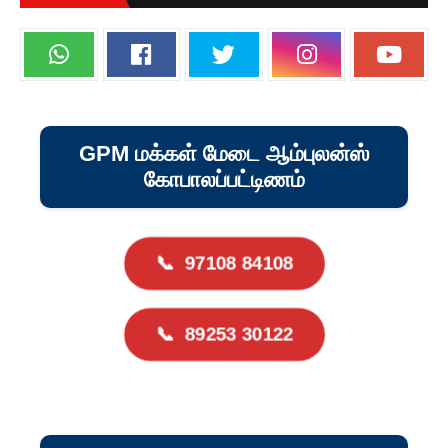
GPM மக்கள் மேடை ஆம்புலன்ஸ்
கோபாலப்பட்டிணம்
📞
97108 84108
📞
89253 30122