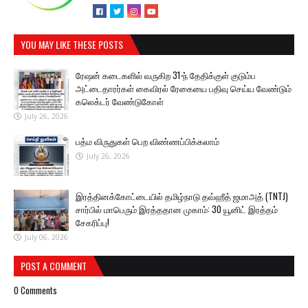
YOU MAY LIKE THESE POSTS
ரேஷன் கடைகளில் வருகிற 31-ந் தேதிக்குள் குடும்ப
அட்டைதாரர்கள் கைவிரல் ரேகையை பதிவு செய்ய வேண்டும்
கலெக்டர் வேண்டுகோள்
July 26, 2026
பத்ம விருதுகள் பெற விண்ணப்பிக்கலாம்
July 26, 2026
இரத்தினக்கோட்டையில் தமிழ்நாடு தவ்ஹீத் ஜமாஅத் (TNTJ)
சார்பில் மாபெரும் இரத்ததான முகாம்: 30 யூனிட் இரத்தம்
சேகரிப்பு!
July 06, 2026
POST A COMMENT
0 Comments