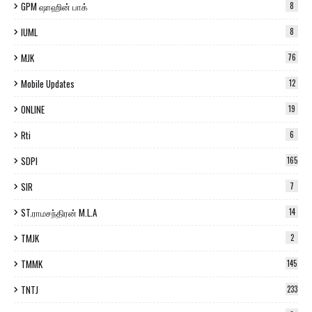
GPM ஷாஹின் பாக்
8
IUML
8
MJK
76
Mobile Updates
12
ONLINE
19
Rti
6
SDPI
165
SIR
7
ST.ராமசந்திரன் M.L.A
14
TMJK
2
TMMK
145
TNTJ
233