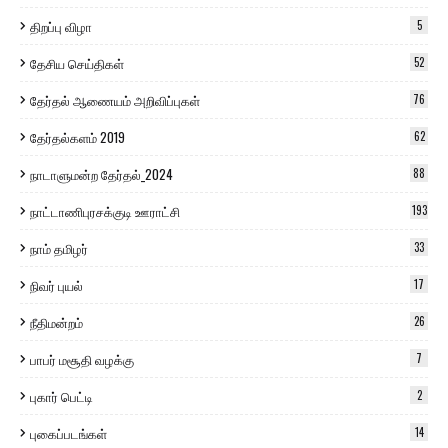
திறப்பு விழா
5
தேசிய செய்திகள்
52
தேர்தல் ஆணையம் அறிவிப்புகள்
76
தேர்தல்களம் 2019
62
நாடாளுமன்ற தேர்தல்_2024
88
நாட்டாணிபுரசக்குடி ஊராட்சி
193
நாம் தமிழர்
33
நிவர் புயல்
17
நீதிமன்றம்
26
பாபர் மசூதி வழக்கு
7
புகார் பெட்டி
2
புகைப்படங்கள்
14