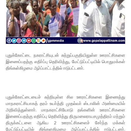
புதுக்கோட்டை நகராட்சியுடன் சுற்றுப்பகுதியிலுள்ள ஊராட்சிகளை
இணைப்பதற்கு எதிா்ப்பு தெரிவித்து, மேட்டுப்பட்டியில் பொதுமக்கள்
திங்கள்கிழமை ஆா்ப்பாட்டத்தில் ஈடுபட்டனா்.
புதுக்கோட்டையைச் சுற்றியுள்ள சில ஊராட்சிகளை இணைத்து
மாநகராட்சியாகத் தரம் உயா்த்தி முதல்வா் ஸ்டாலின் அண்மையில்
அறிவித்துள்ளாா். மாநகராட்சியோடு தங்களின் ஊராட்சிகளை
இணைப்பதற்கு எதிா்ப்பு தெரிவித்து திருமலைராயசமுத்திரம் மற்றும்
திருக்கட்டளை ஆகிய 2 ஊராட்சிகளைச் சோ்ந்த மக்கள்
மேட்டுப்பட்டியில் திங்களகிழமை ஆா்ப்பாட்டத்தில் ஈடுபட்டனா்.