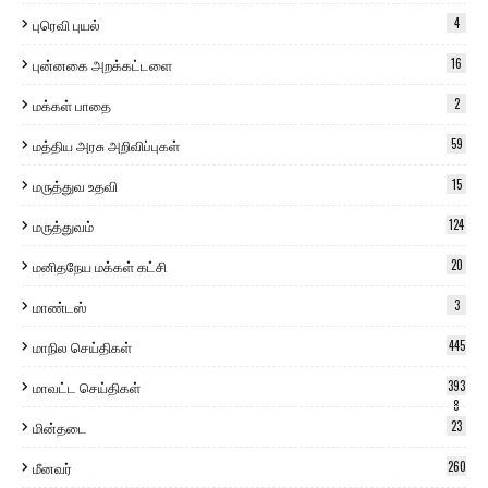
புரெவி புயல்
4
புன்னகை அறக்கட்டளை
16
மக்கள் பாதை
2
மத்திய அரசு அறிவிப்புகள்
59
மருத்துவ உதவி
15
மருத்துவம்
124
மனிதநேய மக்கள் கட்சி
20
மாண்டஸ்
3
மாநில செய்திகள்
445
மாவட்ட செய்திகள்
393
8
மின்தடை
23
மீனவர்
260