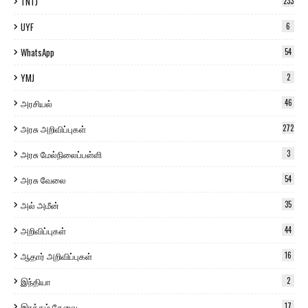
TNTJ
233
UYF
6
WhatsApp
54
YMJ
2
அரசியல்
46
அரசு அறிவிப்புகள்
272
அரசு மேல்நிலைப்பள்ளி
3
அரசு வேலை
54
அல் அமீன்
35
அறிவிப்புகள்
44
ஆதார் அறிவிப்புகள்
16
இந்தியா
2
இரத்தம் தேவை
17