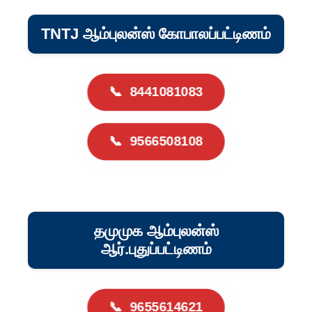
TNTJ ஆம்புலன்ஸ் கோபாலப்பட்டிணம்
📞
8441081083
📞
9566508108
தமுமுக ஆம்புலன்ஸ்
ஆர்.புதுப்பட்டிணம்
📞
9655614621