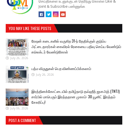
செய்திகளை உடனுக்குடன் தெரிந்து கொள்ள Like &
Joint & Subscribe பண்ணுங்க
YOU MAY LIKE THESE POSTS
ரேஷன் கடைகளில் வருகிற 31-ந் தேதிக்குள் குடும்ப
அட்டைதாரர்கள் கைவிரல் ரேகையை பதிவு செய்ய வேண்டும்
கலெக்டர் வேண்டுகோள்
July 26, 2026
பத்ம விருதுகள் பெற விண்ணப்பிக்கலாம்
July 26, 2026
இரத்தினக்கோட்டையில் தமிழ்நாடு தவ்ஹீத் ஜமாஅத் (TNTJ)
சார்பில் மாபெரும் இரத்ததான முகாம்: 30 யூனிட் இரத்தம்
சேகரிப்பு!
July 06, 2026
POST A COMMENT