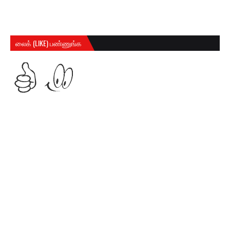
லைக் (LIKE) பண்ணுங்க