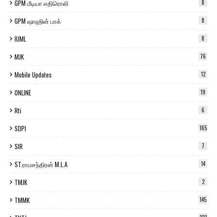
GPM மீடியா எதிரொலி
8
GPM ஷாஹின் பாக்
8
IUML
8
MJK
76
Mobile Updates
12
ONLINE
19
Rti
6
SDPI
165
SIR
7
ST.ராமசந்திரன் M.L.A
14
TMJK
2
TMMK
145