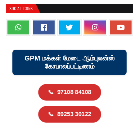
SOCIAL ICONS
GPM மக்கள் மேடை ஆம்புலன்ஸ்
கோபாலப்பட்டிணம்
📞
97108 84108
📞
89253 30122