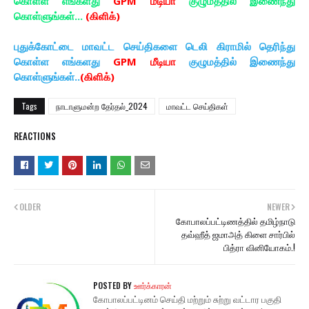
கொள்ள எங்களது
GPM மீடியா
குழுமத்தில் இணைந்து
கொள்ளுங்கள்...
(கிளிக்)
புதுக்கோட்டை மாவட்ட செய்திகளை டெலி கிராமில் தெரிந்து
கொள்ள எங்களது
GPM மீடியா
குழுமத்தில் இணைந்து
கொள்ளுங்கள்..
(கிளிக்)
Tags
நாடாளுமன்ற தேர்தல்_2024
மாவட்ட செய்திகள்
REACTIONS
OLDER
NEWER
கோபாலப்பட்டிணத்தில் தமிழ்நாடு
தவ்ஹீத் ஜமாஅத் கிளை சார்பில்
பித்ரா வினியோகம்.!
POSTED BY
ஊர்க்காரன்
கோபாலப்பட்டினம் செய்தி மற்றும் சுற்று வட்டார பகுதி