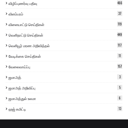
விழிப்புணர்வு பதிவு
466
விளம்பரம்
37
விளையாட்டு செய்திகள்
119
வெளிநாட்டு செய்திகள்
449
வெளியூர் மரண அறிவித்தல்
117
வேடிக்கை செய்திகள்
11
வேலைவாய்ப்பு
157
ஜமாஅத்
3
ஜமாஅத் அறிவிப்பு
5
ஜமாஅத்துல் உலமா
6
ஹஜ் கமிட்டி
13