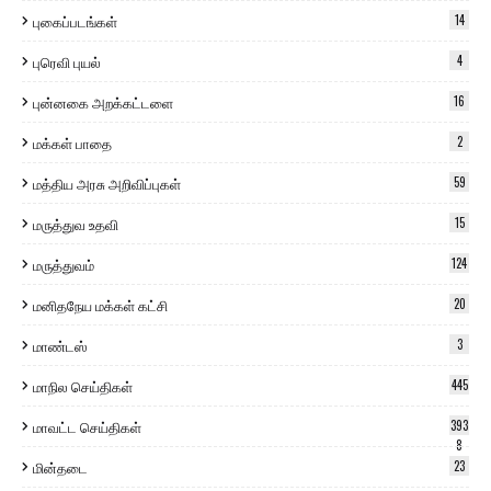
புகைப்படங்கள்
14
புரெவி புயல்
4
புன்னகை அறக்கட்டளை
16
மக்கள் பாதை
2
மத்திய அரசு அறிவிப்புகள்
59
மருத்துவ உதவி
15
மருத்துவம்
124
மனிதநேய மக்கள் கட்சி
20
மாண்டஸ்
3
மாநில செய்திகள்
445
மாவட்ட செய்திகள்
393
8
மின்தடை
23