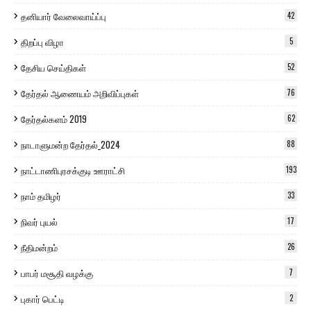
தனியார் வேலைவாய்ப்பு
42
திறப்பு விழா
5
தேசிய செய்திகள்
52
தேர்தல் ஆணையம் அறிவிப்புகள்
76
தேர்தல்களம் 2019
62
நாடாளுமன்ற தேர்தல்_2024
88
நாட்டாணிபுரசக்குடி ஊராட்சி
193
நாம் தமிழர்
33
நிவர் புயல்
17
நீதிமன்றம்
26
பாபர் மசூதி வழக்கு
7
புகார் பெட்டி
2