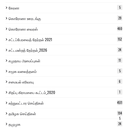
கேரளா
5
கொரோனா ஊரடங்கு
29
கொரோனா வைரஸ்
460
சட்டப்பேரவைத் தேர்தல் 2021
152
சட்டமன்றத் தேர்தல்_2026
24
சமுதாய அமைப்புகள்
11
சமூக வலைத்தளம்
5
சமையல் எரிவாயு
6
சிறப்பு கிராமசபை கூட்டம்_2020
1
சுற்றுவட்டார செய்திகள்
4511
தமிழக செய்திகள்
194
5
தமுமுக
24