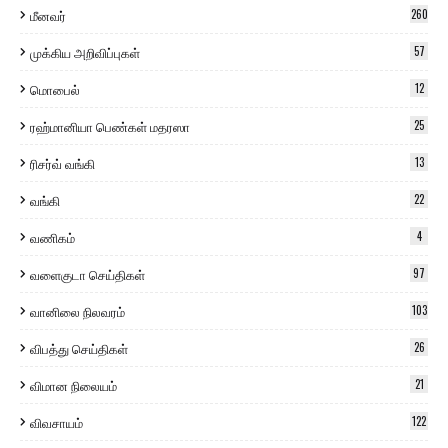
மீனவர்
260
முக்கிய அறிவிப்புகள்
57
மொபைல்
12
ரஹ்மானியா பெண்கள் மதரஸா
25
ரிசர்வ் வங்கி
13
வங்கி
22
வணிகம்
4
வளைகுடா செய்திகள்
97
வானிலை நிலவரம்
103
விபத்து செய்திகள்
26
விமான நிலையம்
21
விவசாயம்
122