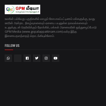
உலகின் பல்வேறு பகுதிகளில் வாழும் கோபாலப்பட்டிணம் மக்களுக்கு, நமது
ஊரின் அன்றாட நிகழ்வுகளையும் ஏனைய பயனுள்ள தகவல்களையும்
உடனுக்குடன் தெரிவிக்கும் நோக்கில், மக்கள் அனைவரின் ஒத்துழைப்போடு
GPM Media (www.gopalappattinam.com) என்ற இந்த
இணையதளத்தைத் தொடங்கியுள்ளோம்.
FOLLOW US