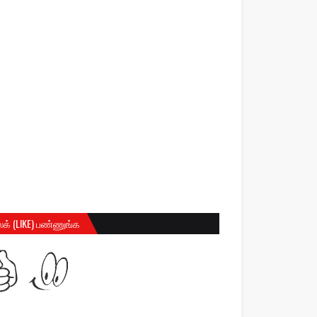
க் (LIKE) பண்ணுங்க