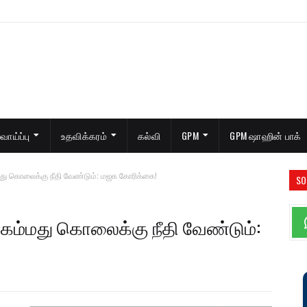
ாய்ப்பு
உதவிக்கரம்
கல்வி
GPM
GPM ஷாஹின் பாக்
து கொலைக்கு நீதி வேண்டும்: மஜக கோரிக்கை!
SO
கம்மது கொலைக்கு நீதி வேண்டும்: