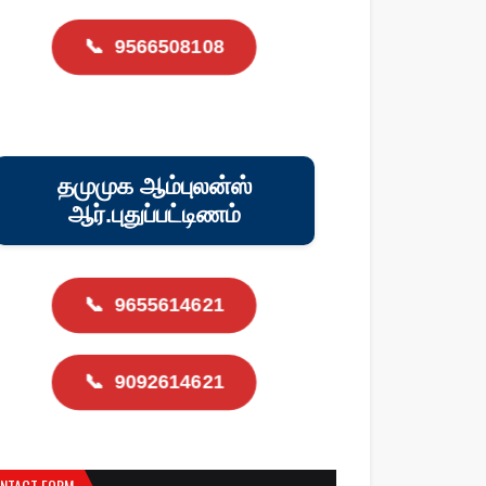
📞
9566508108
தமுமுக ஆம்புலன்ஸ்
ஆர்.புதுப்பட்டிணம்
📞
9655614621
📞
9092614621
NTACT FORM