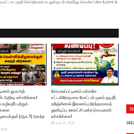
ற்று வட்டார பகுதி செய்திகளை உடனுக்குடன் தெரிந்து கொள்ள Like & Joint &
ய்திகள்
உள்ளூர் செய்திகள்
்டிணம் ஜமாஅத்
கோபாலப்பட்டிணம் மக்களே
ன் அதிரடி எச்சரிக்கை!
சட்டவிரோதமாக மோட்டார் மூலம் குடிநீர்
கழிவுநீர் மற்றும்
உறிஞ்சினால் இணைப்பு நிரந்தரமாகத்
TO
புகளை
துண்டிப்பு: ஊராட்சி மன்ற செயலாளர்
ழமைக்குள் (ஆக.7) அகற்ற
எச்சரிக்கை!
1
4
6
July 25, 2026
 2026