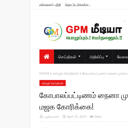
எங்களைப் பற்றி
தொடர்பு கொள்ள...
பொறுப்பும்.! ஊர்நலனும்.!!
செய்திகள்
அறிவிப்பு
வேலைவ
Home
உள்ளூர் செய்திகள்
கோபாலப்பட்டிணம் நைனா முகம்ம
உள்ளூர் செய்திகள்
கோபாலப்பட்டிணம் நைனா மு
மஜக கோரிக்கை!
உறுதியாளன்
April 25, 2024
Views