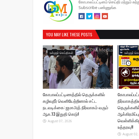
கோபாலப்பட்டினம் செய்தி மற்றும் சு
Subscribe பண்ணுங்க
YOU MAY LIKE THESE POSTS
உள்ளூர் செய்திகள்
உள்ளூர் செ
கோபாலப்பட்டிணத்தில் தெருக்களில்
கோபாலப்பட
கழிவுநீர் வெளியேற்றினால் சட்ட
நிர்வாகத்தி
நடவடிக்கை: ஜமாஅத் நிர்வாகம் வரும்
தெருக்களில் 
ஆக.13 இறுதி கெடு!
ஆக்கிரமிப்
வெள்ளிக்கி
August 07, 2026
உத்தரவு!!
August 02,