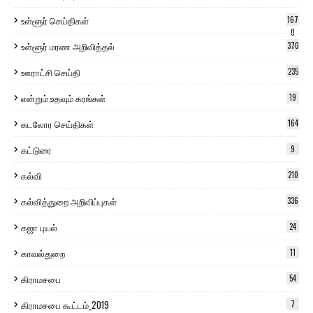
உள்ளூர் செய்திகள்
167
0
உள்ளூர் மரண அறிவித்தல்
370
ஊராட்சி செய்தி
235
என்றும் உதவும் கரங்கள்
19
கடலோர செய்திகள்
164
கட்டுரை
9
கல்வி
210
கல்வித்துறை அறிவிப்புகள்
336
கஜா புயல்
24
காவல்துறை
11
கிராமசபை
54
கிராமசபை கூட்டம்_2019
7