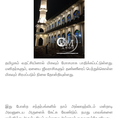
தமிழகம் வறட்சியினால் மிகவும் மோசமாக பாதிக்கப்பட்டுள்ளது.
மனிதர்களும், ஏனைய ஜீவராசிகளும் தண்ணீரைப் பெற்றுக்கொள்ள
மிகவும் சிரமப்படும் நிலை தோன்றியுள்ளது.
இது போன்ற சந்தர்பங்களில் நாம் அல்லாஹ்விடம் மன்றாடி
அவனுடைய அருளைக் கேட்க வேண்டும். நமது பாவங்களை
மன்னித்து அருள் புரியும் வல்லமை அல்லாஹ் ஒருவனுக்கே உரியது.