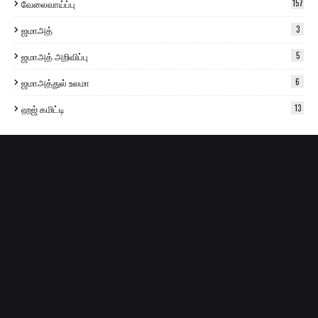
வேலைவாய்ப்பு
157
ஜமாஅத்
3
ஜமாஅத் அறிவிப்பு
5
ஜமாஅத்துல் உலமா
6
ஹஜ் கமிட்டி
13