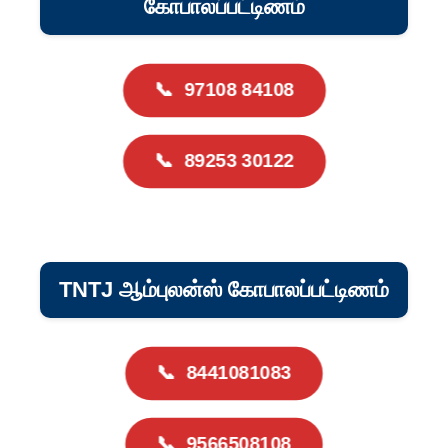
கோபாலப்பட்டிணம்
📞
97108 84108
📞
89253 30122
TNTJ ஆம்புலன்ஸ் கோபாலப்பட்டிணம்
📞
8441081083
📞
9566508108