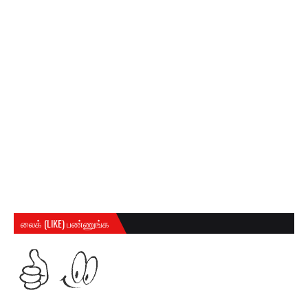
லைக் (LIKE) பண்ணுங்க