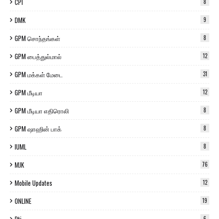
CPI
8
DMK
9
GPM சொந்தங்கள்
8
GPM பைத்துல்மால்
12
GPM மக்கள் மேடை
31
GPM மீடியா
12
GPM மீடியா எதிரொலி
8
GPM ஷாஹின் பாக்
8
IUML
8
MJK
76
Mobile Updates
12
ONLINE
19
6