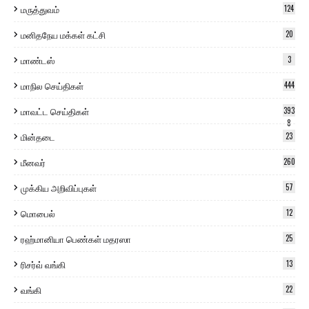
மருத்துவம்
124
மனிதநேய மக்கள் கட்சி
20
மாண்டஸ்
3
மாநில செய்திகள்
444
மாவட்ட செய்திகள்
393
8
மின்தடை
23
மீனவர்
260
முக்கிய அறிவிப்புகள்
57
மொபைல்
12
ரஹ்மானியா பெண்கள் மதரஸா
25
ரிசர்வ் வங்கி
13
வங்கி
22