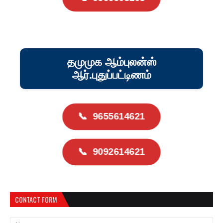
தமுமுக ஆம்புலன்ஸ்
ஆர்.புதுப்பட்டிணம்
📞
9655614621
📞
9092614621
CONTACT FORM