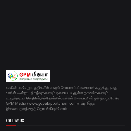
உலகின் பல்வேறு பகுதிகளில் வாழும் கோபாலப்பட்டிணம் மக்களுக்கு, நமது
ஊரின் அன்றாட நிகழ்வுகளையும் ஏனைய பயனுள்ள தகவல்களையும்
உடனுக்குடன் தெரிவிக்கும் நோக்கில், மக்கள் அனைவரின் ஒத்துழைப்போடு
GPM Media (www.gopalappattinam.com) என்ற இந்த
இணையதளத்தைத் தொடங்கியுள்ளோம்.
FOLLOW US