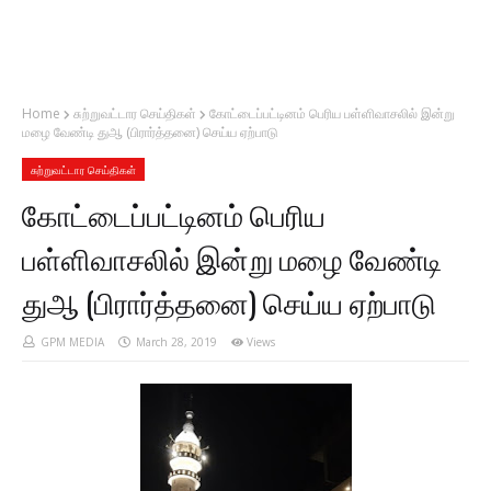
Home
சுற்றுவட்டார செய்திகள்
கோட்டைப்பட்டினம் பெரிய பள்ளிவாசலில் இன்று
மழை வேண்டி துஆ (பிரார்த்தனை) செய்ய ஏற்பாடு
சுற்றுவட்டார செய்திகள்
கோட்டைப்பட்டினம் பெரிய
பள்ளிவாசலில் இன்று மழை வேண்டி
துஆ (பிரார்த்தனை) செய்ய ஏற்பாடு
GPM MEDIA
March 28, 2019
Views