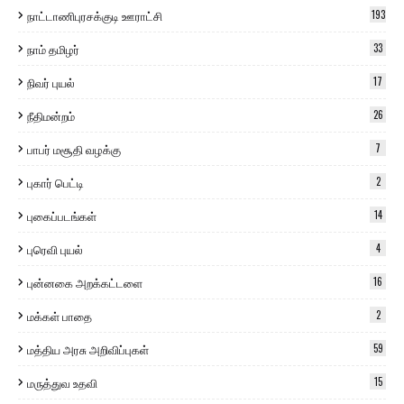
நாட்டாணிபுரசக்குடி ஊராட்சி
193
நாம் தமிழர்
33
நிவர் புயல்
17
நீதிமன்றம்
26
பாபர் மசூதி வழக்கு
7
புகார் பெட்டி
2
புகைப்படங்கள்
14
புரெவி புயல்
4
புன்னகை அறக்கட்டளை
16
மக்கள் பாதை
2
மத்திய அரசு அறிவிப்புகள்
59
மருத்துவ உதவி
15