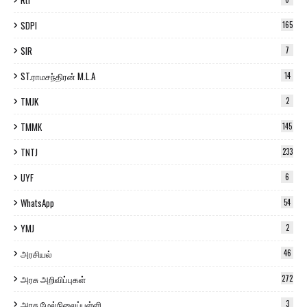
Rti
SDPI
165
SIR
7
ST.ராமசந்திரன் M.L.A
14
TMJK
2
TMMK
145
TNTJ
233
UYF
6
WhatsApp
54
YMJ
2
அரசியல்
46
அரசு அறிவிப்புகள்
272
அரசு மேல்நிலைப்பள்ளி
3