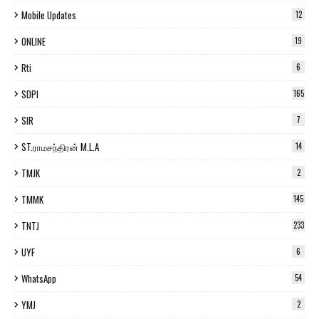
Mobile Updates
12
ONLINE
19
Rti
6
SDPI
165
SIR
7
ST.ராமசந்திரன் M.L.A
14
TMJK
2
TMMK
145
TNTJ
233
UYF
6
WhatsApp
54
YMJ
2