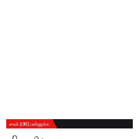
லைக் (LIKE) பண்ணுங்க