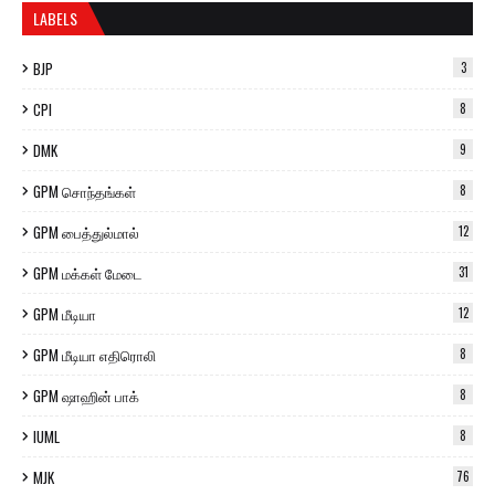
LABELS
BJP
3
CPI
8
DMK
9
GPM சொந்தங்கள்
8
GPM பைத்துல்மால்
12
GPM மக்கள் மேடை
31
GPM மீடியா
12
GPM மீடியா எதிரொலி
8
GPM ஷாஹின் பாக்
8
IUML
8
MJK
76