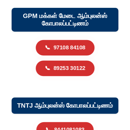
GPM மக்கள் மேடை ஆம்புலன்ஸ்
கோபாலப்பட்டிணம்
📞
97108 84108
📞
89253 30122
TNTJ ஆம்புலன்ஸ் கோபாலப்பட்டிணம்
📞
8441081083