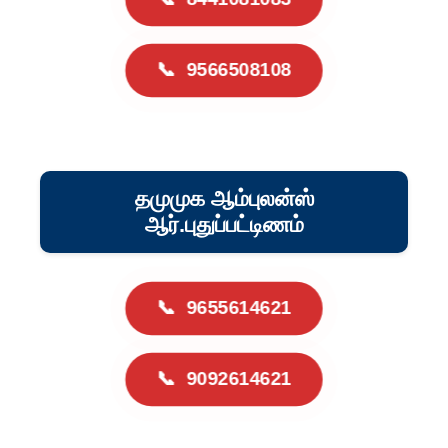
📞
9566508108
தமுமுக ஆம்புலன்ஸ்
ஆர்.புதுப்பட்டிணம்
📞
9655614621
📞
9092614621