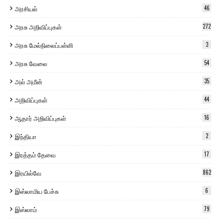
அரசியல்
46
அரசு அறிவிப்புகள்
272
அரசு மேல்நிலைப்பள்ளி
3
அரசு வேலை
54
அல் அமீன்
35
அறிவிப்புகள்
44
ஆதார் அறிவிப்புகள்
16
இந்தியா
2
இரத்தம் தேவை
17
இரயில்வே
862
இஸ்லாமிய பேச்சு
6
இஸ்லாம்
79