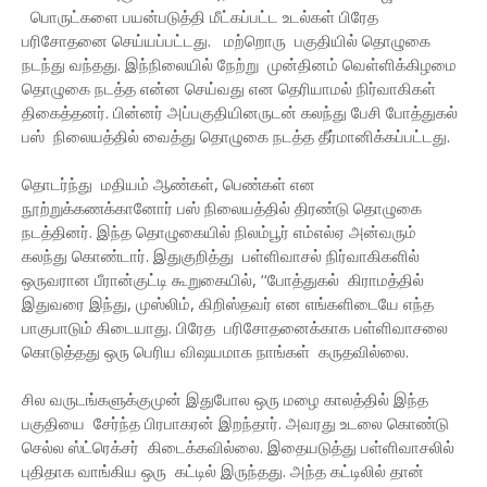
பொருட்களை பயன்படுத்தி மீட்கப்பட்ட உடல்கள் பிரேத
பரிசோதனை செய்யப்பட்டது. மற்றொரு பகுதியில் தொழுகை
நடந்து வந்தது. இந்நிலையில் நேற்று முன்தினம் வெள்ளிக்கிழமை
தொழுகை நடத்த என்ன செய்வது என தெரியாமல் நிர்வாகிகள்
திகைத்தனர். பின்னர் அப்பகுதியினருடன் கலந்து பேசி போத்துகல்
பஸ் நிலையத்தில் வைத்து தொழுகை நடத்த தீர்மானிக்கப்பட்டது.
தொடர்ந்து மதியம் ஆண்கள், பெண்கள் என
நூற்றுக்கணக்கானோர் பஸ் நிலையத்தில் திரண்டு தொழுகை
நடத்தினர். இந்த தொழுகையில் நிலம்பூர் எம்எல்ஏ அன்வரும்
கலந்து கொண்டார். இதுகுறித்து பள்ளிவாசல் நிர்வாகிகளில்
ஒருவரான பீரான்குட்டி கூறுகையில், ‘‘போத்துகல் கிராமத்தில்
இதுவரை இந்து, முஸ்லிம், கிறிஸ்தவர் என எங்களிடையே எந்த
பாகுபாடும் கிடையாது. பிரேத பரிசோதனைக்காக பள்ளிவாசலை
கொடுத்தது ஒரு பெரிய விஷயமாக நாங்கள் கருதவில்லை.
சில வருடங்களுக்குமுன் இதுபோல ஒரு மழை காலத்தில் இந்த
பகுதியை சேர்ந்த பிரபாகரன் இறந்தார். அவரது உடலை கொண்டு
செல்ல ஸ்ட்ரெக்சர் கிடைக்கவில்லை. இதையடுத்து பள்ளிவாசலில்
புதிதாக வாங்கிய ஒரு கட்டில் இருந்தது. அந்த கட்டிலில் தான்