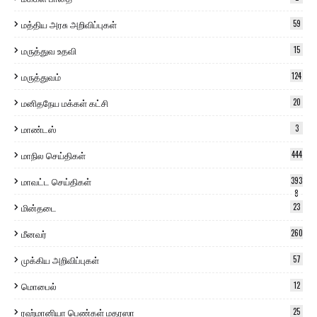
மத்திய அரசு அறிவிப்புகள்
59
மருத்துவ உதவி
15
மருத்துவம்
124
மனிதநேய மக்கள் கட்சி
20
மாண்டஸ்
3
மாநில செய்திகள்
444
மாவட்ட செய்திகள்
393
8
மின்தடை
23
மீனவர்
260
முக்கிய அறிவிப்புகள்
57
மொபைல்
12
ரஹ்மானியா பெண்கள் மதரஸா
25