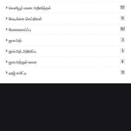
வெளியூர் மரண அறிவித்தல்
117
வேடிக்கை செய்திகள்
11
வேலைவாய்ப்பு
157
ஜமாஅத்
3
ஜமாஅத் அறிவிப்பு
5
ஜமாஅத்துல் உலமா
6
ஹஜ் கமிட்டி
13