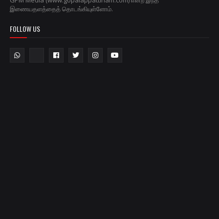
GPM Media (www.gopalappattinam.com) என்ற இந்த
இணையதளத்தைத் தொடங்கியுள்ளோம்.
FOLLOW US