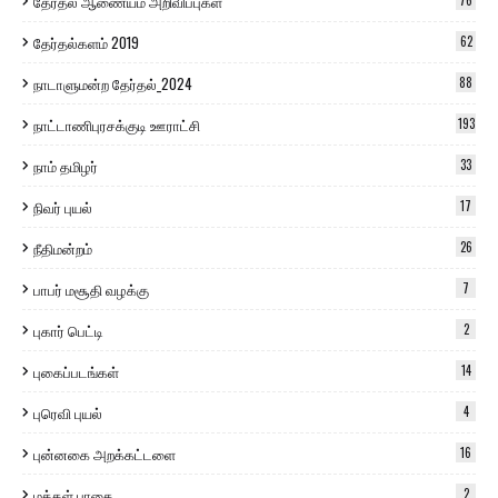
தேர்தல் ஆணையம் அறிவிப்புகள்
76
தேர்தல்களம் 2019
62
நாடாளுமன்ற தேர்தல்_2024
88
நாட்டாணிபுரசக்குடி ஊராட்சி
193
நாம் தமிழர்
33
நிவர் புயல்
17
நீதிமன்றம்
26
பாபர் மசூதி வழக்கு
7
புகார் பெட்டி
2
புகைப்படங்கள்
14
புரெவி புயல்
4
புன்னகை அறக்கட்டளை
16
மக்கள் பாதை
2