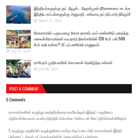
இந்தியர்களுக்கு குட் நியூஸ்... ஹோர்முஸ் நீரிணையை கடக்க
இந்திய கப்பல்களுக்கு அனுமதி.. எரிவாயு தட்டுப்பாடு நீங்கும்!
March 12, 2026
கேரளாவில் பருவமழை கோர தாண்டவம் மண்ணில் புதைந்த
மலைக்கிராமங்கள் வயநாடு நிலச்சரிவில் 126 பேர் பலி 500
பேர் கதி என்ன? மீட்புப்பணியில் ராணுவம்
July 31, 2024
ராசிபுரம் முதியவரின் செயலால் நெகிழ்ந்த மக்கள்
July 08, 2024
POST A COMMENT
0 Comments
வாசகர்களின் கருத்து சுதந்திரத்தை வரவேற்கும் இந்தப் பகுதியை
ஆரோக்கியமாக பயன்படுத்திக் கொள்ள அன்புடன் கேட்டுக்கொள்கிறோம்.
1. கருத்து பகுதியில் கருத்துரிமை என்ற அடிப்படையில் வாசகர்கள் இடும்
பின்னூட்டங்கள் மட்டுறுத்தலின்றி அனுமதிக்கப்படுகிறது.