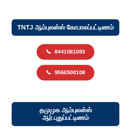
TNTJ ஆம்புலன்ஸ் கோபாலப்பட்டிணம்
📞
8441081083
📞
9566508108
தமுமுக ஆம்புலன்ஸ்
ஆர்.புதுப்பட்டிணம்