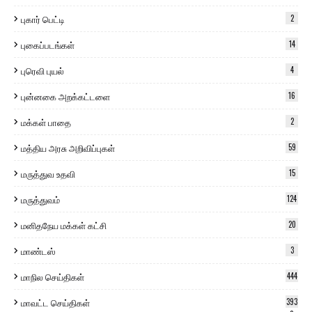
புகார் பெட்டி
2
புகைப்படங்கள்
14
புரெவி புயல்
4
புன்னகை அறக்கட்டளை
16
மக்கள் பாதை
2
மத்திய அரசு அறிவிப்புகள்
59
மருத்துவ உதவி
15
மருத்துவம்
124
மனிதநேய மக்கள் கட்சி
20
மாண்டஸ்
3
மாநில செய்திகள்
444
மாவட்ட செய்திகள்
393