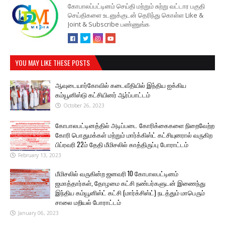
கோபாலப்பட்டினம் செய்தி மற்றும் சுற்று வட்டார பகுதி
செய்திகளை உடனுக்குடன் தெரிந்து கொள்ள Like &
Joint & Subscribe பண்ணுங்க
YOU MAY LIKE THESE POSTS
ஆவுடையார்கோவில் கடைவீதியில் இந்திய ஐக்கிய
கம்யூனிஸ்டு கட்சியினர் ஆர்ப்பாட்டம்
October 26, 2023
கோபாலபட்டினத்தில் அடிப்படை கோரிக்கைகளை நிறைவேற்ற
கோரி பொதுமக்கள் மற்றும் மார்க்கிஸ்ட் கட்சியுனரால் வருகிற
பிப்ரவரி 22ம் தேதி மீமிசலில் காத்திருப்பு போராட்டம்
February 13, 2023
மீமிசலில் வருகின்ற ஜனவரி 10 கோபாலபட்டினம்
ஜமாத்தார்கள், தோழமை கட்சி நண்பர்களுடன் இணைந்து
இந்திய கம்யூனிஸ்ட் கட்சி (மார்க்சிஸ்ட்) நடத்தும் மாபெரும்
சாலை மறியல் போராட்டம்
January 06, 2023