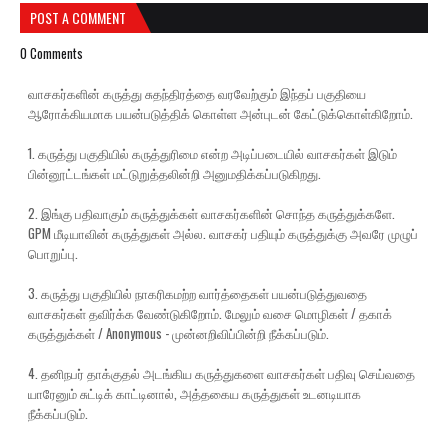
POST A COMMENT
0 Comments
வாசகர்களின் கருத்து சுதந்திரத்தை வரவேற்கும் இந்தப் பகுதியை
ஆரோக்கியமாக பயன்படுத்திக் கொள்ள அன்புடன் கேட்டுக்கொள்கிறோம்.
1. கருத்து பகுதியில் கருத்துரிமை என்ற அடிப்படையில் வாசகர்கள் இடும்
பின்னூட்டங்கள் மட்டுறுத்தலின்றி அனுமதிக்கப்படுகிறது.
2. இங்கு பதிவாகும் கருத்துக்கள் வாசகர்களின் சொந்த கருத்துக்களே.
GPM மீடியாவின் கருத்துகள் அல்ல. வாசகர் பதியும் கருத்துக்கு அவரே முழுப்
பொறுப்பு.
3. கருத்து பகுதியில் நாகரிகமற்ற வார்த்தைகள் பயன்படுத்துவதை
வாசகர்கள் தவிர்க்க வேண்டுகிறோம். மேலும் வசை மொழிகள் / தகாக்
கருத்துக்கள் / Anonymous - முன்னறிவிப்பின்றி நீக்கப்படும்.
4. தனிநபர் தாக்குதல் அடங்கிய கருத்துகளை வாசகர்கள் பதிவு செய்வதை
யாரேனும் சுட்டிக் காட்டினால், அத்தகைய கருத்துகள் உடனடியாக
நீக்கப்படும்.