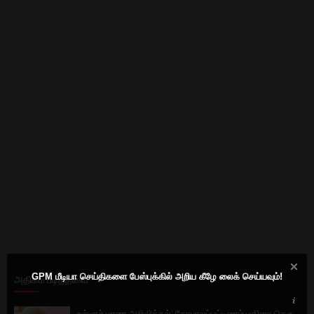
GPM மீடியா செய்திகளை பேஸ்புக்கில் அறிய கீழே லைக் செய்யவும்!
அதிகம் படித்தவை
உள்ளூர் மரண அறிவித்தல்: கோபாலப்பட்டிணம் மதினா தெரு