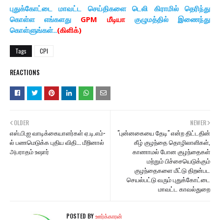
புதுக்கோட்டை மாவட்ட செய்திகளை டெலி கிராமில் தெரிந்து
கொள்ள எங்களது
GPM மீடியா
குழுமத்தில் இணைந்து
கொள்ளுங்கள்..
(கிளிக்)
Tags
CPI
REACTIONS
OLDER
NEWER
எஸ்.பி.ஐ வாடிக்கையாளர்கள் ஏ.டி.எம்-
"புன்னகையை தேடி" என்ற திட்டதின்
ல் பணமெடுக்க புதிய விதி... மீறினால்
கீழ் குழந்தை தொழிலாளிகள்,
அபராதம் உஷார்
காணாமல் போன குழந்தைகள்
மற்றும் பிச்சையெடுக்கும்
குழந்தைகளை மீட்டு திறன்பட
செயல்பட்டு வரும் புதுக்கோட்டை
மாவட்ட காவல்துறை
POSTED BY
ஊர்க்காரன்