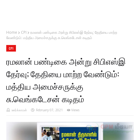
Home
CPI
ரமலான் பண்டிகை அன்று சிபிஎஸ்இ தேர்வு; தேதியை மாற்ற
வேண்டும்: மத்திய அமைச்சருக்கு சு.வெங்கடேசன் கடிதம்
CPI
ரமலான் பண்டிகை அன்று சிபிஎஸ்இ
தேர்வு; தேதியை மாற்ற வேண்டும்:
மத்திய அமைச்சருக்கு
சு.வெங்கடேசன் கடிதம்
ஊர்க்காரன்
February 07, 2021
Views