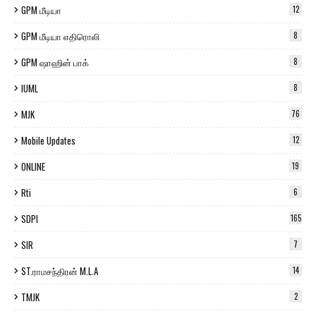
GPM மீடியா
12
GPM மீடியா எதிரொலி
8
GPM ஷாஹின் பாக்
8
IUML
8
MJK
76
Mobile Updates
12
ONLINE
19
Rti
6
SDPI
165
SIR
7
ST.ராமசந்திரன் M.L.A
14
TMJK
2