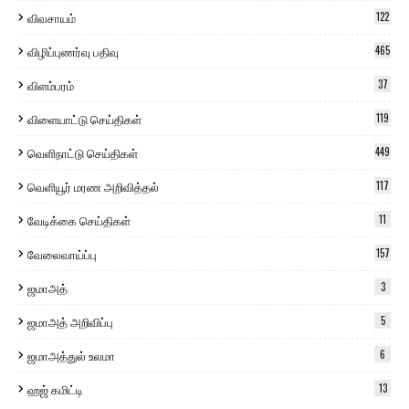
விவசாயம்
122
விழிப்புணர்வு பதிவு
465
விளம்பரம்
37
விளையாட்டு செய்திகள்
119
வெளிநாட்டு செய்திகள்
449
வெளியூர் மரண அறிவித்தல்
117
வேடிக்கை செய்திகள்
11
வேலைவாய்ப்பு
157
ஜமாஅத்
3
ஜமாஅத் அறிவிப்பு
5
ஜமாஅத்துல் உலமா
6
ஹஜ் கமிட்டி
13