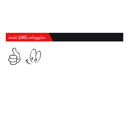
லைக் (LIKE) பண்ணுங்க