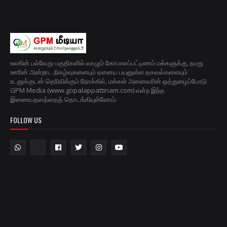
உலகின் பல்வேறு பகுதிகளில் வாழும் கோபாலப்பட்டிணம் மக்களுக்கு, நமது
ஊரின் அன்றாட நிகழ்வுகளையும் ஏனைய பயனுள்ள தகவல்களையும்
உடனுக்குடன் தெரிவிக்கும் நோக்கில், மக்கள் அனைவரின் ஒத்துழைப்போடு
GPM Media (www.gopalappattinam.com) என்ற இந்த
இணையதளத்தைத் தொடங்கியுள்ளோம்.
FOLLOW US