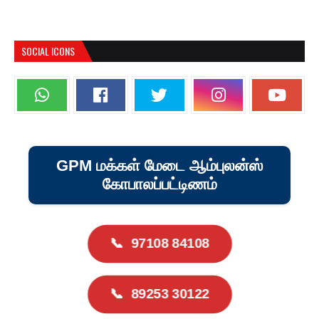
SOCIAL ICONS
GPM மக்கள் மேடை ஆம்புலன்ஸ்
கோபாலப்பட்டிணம்
📞
97108 84108
📞
89253 30122