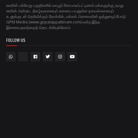
உலகின் பல்வேறு பகுதிகளில் வாழும் கோபாலப்பட்டிணம் மக்களுக்கு, நமது
ஊரின் அன்றாட நிகழ்வுகளையும் ஏனைய பயனுள்ள தகவல்களையும்
உடனுக்குடன் தெரிவிக்கும் நோக்கில், மக்கள் அனைவரின் ஒத்துழைப்போடு
GPM Media (www.gopalappattinam.com) என்ற இந்த
இணையதளத்தைத் தொடங்கியுள்ளோம்.
FOLLOW US