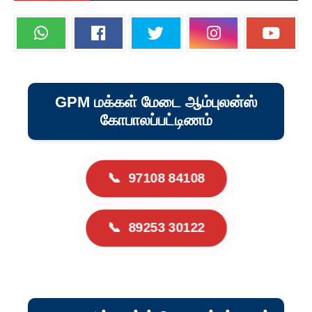
GPM மக்கள் மேடை ஆம்புலன்ஸ்
கோபாலப்பட்டிணம்
📞
97108 84108
📞
89253 30122