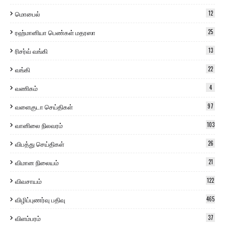
மொபைல்
12
ரஹ்மானியா பெண்கள் மதரஸா
25
ரிசர்வ் வங்கி
13
வங்கி
22
வணிகம்
4
வளைகுடா செய்திகள்
97
வானிலை நிலவரம்
103
விபத்து செய்திகள்
26
விமான நிலையம்
21
விவசாயம்
122
விழிப்புணர்வு பதிவு
465
விளம்பரம்
37