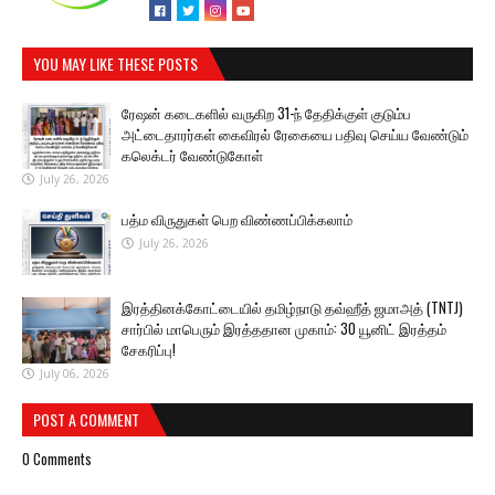
YOU MAY LIKE THESE POSTS
ரேஷன் கடைகளில் வருகிற 31-ந் தேதிக்குள் குடும்ப
அட்டைதாரர்கள் கைவிரல் ரேகையை பதிவு செய்ய வேண்டும்
கலெக்டர் வேண்டுகோள்
July 26, 2026
பத்ம விருதுகள் பெற விண்ணப்பிக்கலாம்
July 26, 2026
இரத்தினக்கோட்டையில் தமிழ்நாடு தவ்ஹீத் ஜமாஅத் (TNTJ)
சார்பில் மாபெரும் இரத்ததான முகாம்: 30 யூனிட் இரத்தம்
சேகரிப்பு!
July 06, 2026
POST A COMMENT
0 Comments