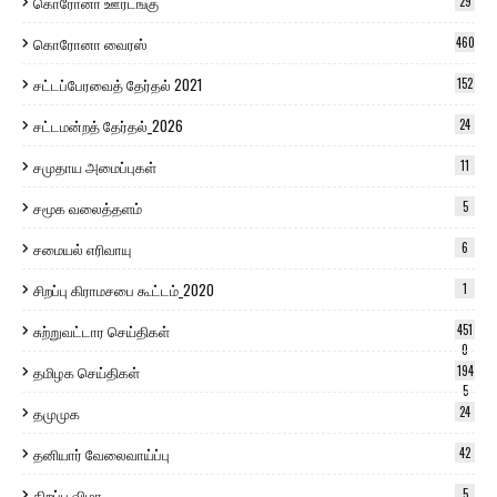
கொரோனா ஊரடங்கு
29
கொரோனா வைரஸ்
460
சட்டப்பேரவைத் தேர்தல் 2021
152
சட்டமன்றத் தேர்தல்_2026
24
சமுதாய அமைப்புகள்
11
சமூக வலைத்தளம்
5
சமையல் எரிவாயு
6
சிறப்பு கிராமசபை கூட்டம்_2020
1
சுற்றுவட்டார செய்திகள்
451
0
தமிழக செய்திகள்
194
5
தமுமுக
24
தனியார் வேலைவாய்ப்பு
42
திறப்பு விழா
5