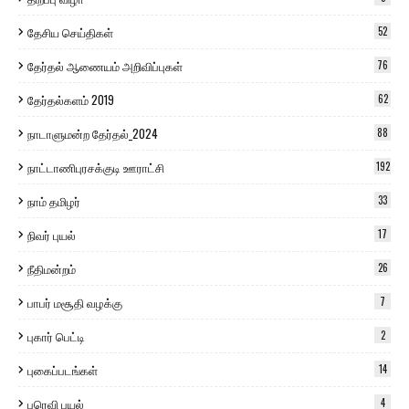
தேசிய செய்திகள்
52
தேர்தல் ஆணையம் அறிவிப்புகள்
76
தேர்தல்களம் 2019
62
நாடாளுமன்ற தேர்தல்_2024
88
நாட்டாணிபுரசக்குடி ஊராட்சி
192
நாம் தமிழர்
33
நிவர் புயல்
17
நீதிமன்றம்
26
பாபர் மசூதி வழக்கு
7
புகார் பெட்டி
2
புகைப்படங்கள்
14
புரெவி புயல்
4