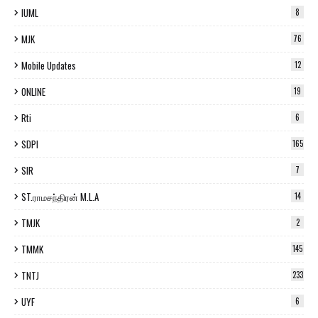
IUML
8
MJK
76
Mobile Updates
12
ONLINE
19
Rti
6
SDPI
165
SIR
7
ST.ராமசந்திரன் M.L.A
14
TMJK
2
TMMK
145
TNTJ
233
UYF
6