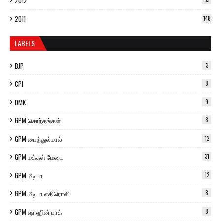
2012
35
2011
148
LABELS
BJP
3
CPI
8
DMK
9
GPM சொந்தங்கள்
8
GPM பைத்துல்மால்
12
GPM மக்கள் மேடை
31
GPM மீடியா
12
GPM மீடியா எதிரொலி
8
GPM ஷாஹின் பாக்
8