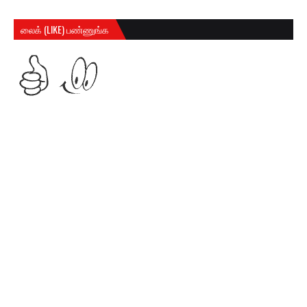
லைக் (LIKE) பண்ணுங்க