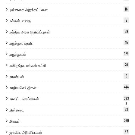
புன்னகை அறக்கட்டளை
16
மக்கள் பாதை
2
மத்திய அரசு அறிவிப்புகள்
59
மருத்துவ உதவி
15
மருத்துவம்
124
மனிதநேய மக்கள் கட்சி
20
மாண்டஸ்
3
மாநில செய்திகள்
444
மாவட்ட செய்திகள்
393
8
மின்தடை
23
மீனவர்
260
முக்கிய அறிவிப்புகள்
57