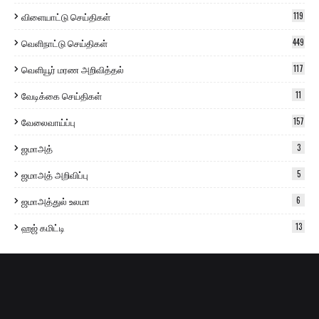
விளையாட்டு செய்திகள்
119
வெளிநாட்டு செய்திகள்
449
வெளியூர் மரண அறிவித்தல்
117
வேடிக்கை செய்திகள்
11
வேலைவாய்ப்பு
157
ஜமாஅத்
3
ஜமாஅத் அறிவிப்பு
5
ஜமாஅத்துல் உலமா
6
ஹஜ் கமிட்டி
13