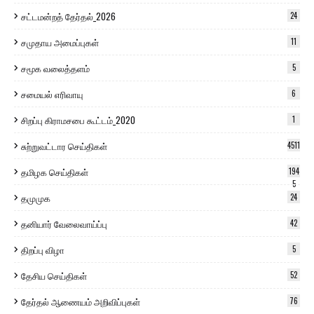
சட்டமன்றத் தேர்தல்_2026
24
சமுதாய அமைப்புகள்
11
சமூக வலைத்தளம்
5
சமையல் எரிவாயு
6
சிறப்பு கிராமசபை கூட்டம்_2020
1
சுற்றுவட்டார செய்திகள்
4511
தமிழக செய்திகள்
194
5
தமுமுக
24
தனியார் வேலைவாய்ப்பு
42
திறப்பு விழா
5
தேசிய செய்திகள்
52
தேர்தல் ஆணையம் அறிவிப்புகள்
76