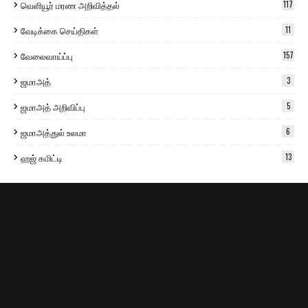
வெளியூர் மரண அறிவித்தல்
117
வேடிக்கை செய்திகள்
11
வேலைவாய்ப்பு
157
ஜமாஅத்
3
ஜமாஅத் அறிவிப்பு
5
ஜமாஅத்துல் உலமா
6
ஹஜ் கமிட்டி
13