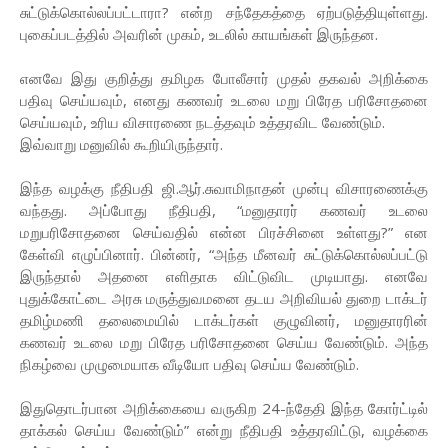
சுட்டுக்கொல்லப்பட்டாரா? என்ற சந்தேகத்தை ஏற்படுத்தியுள்ளது.
புகைப்படத்தில் அவரின் முகம், உடலில் காயங்கள் இருந்தன.
எனவே இது குறித்து தமிழக போலீசார் முதல் தகவல் அறிக்கை
பதிவு செய்யவும், எனது கணவர் உடலை மறு பிரேத பரிசோதனை
செய்யவும், உரிய விசாரணை நடத்தவும் உத்தரவிட வேண்டும்.
இவ்வாறு மனுவில் கூறியிருந்தார்.
இந்த வழக்கு நீதிபதி ஜி.ஆர்.சுவாமிநாதன் முன்பு விசாரணைக்கு
வந்தது. அப்போது நீதிபதி, “மனுதாரர் கணவர் உடலை
மறுபரிசோதனை செய்வதில் என்ன பிரச்சினை உள்ளது?” என
கேள்வி எழுப்பினார். பின்னர், “அந்த மீனவர் சுட்டுக்கொல்லப்பட்டு
இருந்தால் அதனை எளிதாக விட்டுவிட முடியாது. எனவே
புதுக்கோட்டை அரசு மருத்துவமனை தடய அறிவியல் துறை டாக்டர்
தமிழ்மணி தலைமையில் டாக்டர்கள் குழுவினர், மனுதாரரின்
கணவர் உடலை மறு பிரேத பரிசோதனை செய்ய வேண்டும். அந்த
நிகழ்வை முழுமையாக வீடியோ பதிவு செய்ய வேண்டும்.
இதுதொடர்பான அறிக்கையை வருகிற 24-ந்தேதி இந்த கோர்ட்டில்
தாக்கல் செய்ய வேண்டும்” என்று நீதிபதி உத்தரவிட்டு, வழக்கை