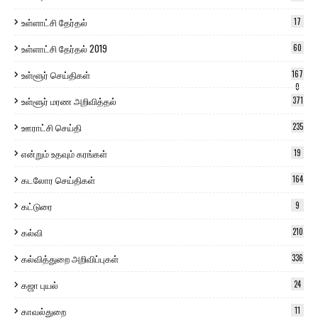
உள்ளாட்சி தேர்தல்
17
உள்ளாட்சி தேர்தல் 2019
60
உள்ளூர் செய்திகள்
167
0
உள்ளூர் மரண அறிவித்தல்
371
ஊராட்சி செய்தி
235
என்றும் உதவும் கரங்கள்
19
கடலோர செய்திகள்
164
கட்டுரை
9
கல்வி
210
கல்வித்துறை அறிவிப்புகள்
336
கஜா புயல்
24
காவல்துறை
11