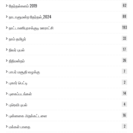
தேர்தல்களம் 2019
62
நாடாளுமன்ற தேர்தல்_2024
88
நாட்டாணிபுரசக்குடி ஊராட்சி
193
நாம் தமிழர்
33
நிவர் புயல்
17
நீதிமன்றம்
26
பாபர் மசூதி வழக்கு
7
புகார் பெட்டி
2
புகைப்படங்கள்
14
புரெவி புயல்
4
புன்னகை அறக்கட்டளை
16
மக்கள் பாதை
2