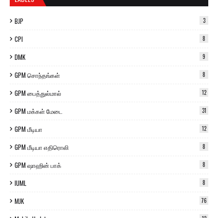
BJP
3
CPI
8
DMK
9
GPM சொந்தங்கள்
8
GPM பைத்துல்மால்
12
GPM மக்கள் மேடை
31
GPM மீடியா
12
GPM மீடியா எதிரொலி
8
GPM ஷாஹின் பாக்
8
IUML
8
MJK
76