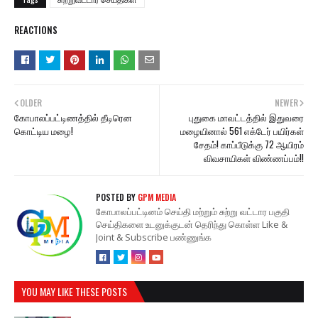
REACTIONS
OLDER
NEWER
கோபாலப்பட்டிணத்தில் தீடிரென
புதுகை மாவட்டத்தில் இதுவரை
கொட்டிய மழை!
மழையினால் 561 எக்டேர் பயிர்கள்
சேதம்! காப்பீடுக்கு 72 ஆயிரம்
விவசாயிகள் விண்ணப்பம்!!
POSTED BY
GPM MEDIA
கோபாலப்பட்டினம் செய்தி மற்றும் சுற்று வட்டார பகுதி
செய்திகளை உடனுக்குடன் தெரிந்து கொள்ள Like &
Joint & Subscribe பண்ணுங்க
YOU MAY LIKE THESE POSTS