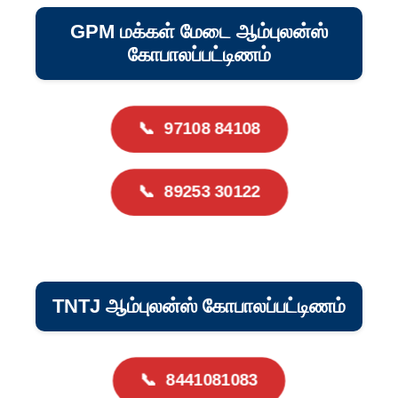
GPM மக்கள் மேடை ஆம்புலன்ஸ்
கோபாலப்பட்டிணம்
📞
97108 84108
📞
89253 30122
TNTJ ஆம்புலன்ஸ் கோபாலப்பட்டிணம்
📞
8441081083