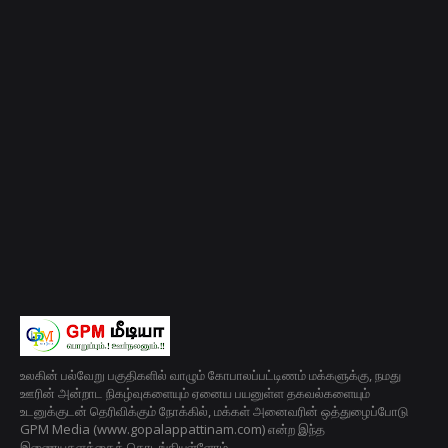
உலகின் பல்வேறு பகுதிகளில் வாழும் கோபாலப்பட்டிணம் மக்களுக்கு, நமது
ஊரின் அன்றாட நிகழ்வுகளையும் ஏனைய பயனுள்ள தகவல்களையும்
உடனுக்குடன் தெரிவிக்கும் நோக்கில், மக்கள் அனைவரின் ஒத்துழைப்போடு
GPM Media (www.gopalappattinam.com) என்ற இந்த
இணையதளத்தைத் தொடங்கியுள்ளோம்.