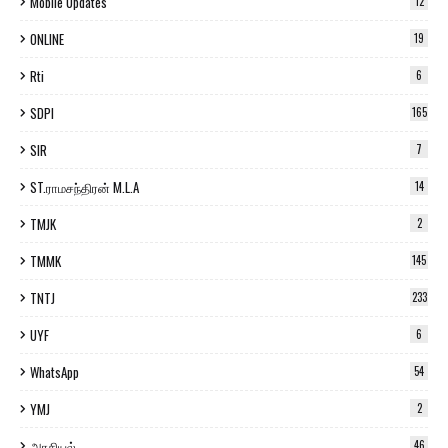
Mobile Updates
12
ONLINE
19
Rti
6
SDPI
165
SIR
7
ST.ராமசந்திரன் M.L.A
14
TMJK
2
TMMK
145
TNTJ
233
UYF
6
WhatsApp
54
YMJ
2
அரசியல்
46