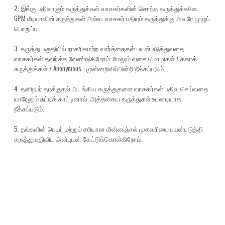
2. இங்கு பதிவாகும் கருத்துக்கள் வாசகர்களின் சொந்த கருத்துக்களே.
GPM மீடியாவின் கருத்துகள் அல்ல. வாசகர் பதியும் கருத்துக்கு அவரே முழுப்
பொறுப்பு.
3. கருத்து பகுதியில் நாகரிகமற்ற வார்த்தைகள் பயன்படுத்துவதை
வாசகர்கள் தவிர்க்க வேண்டுகிறோம். மேலும் வசை மொழிகள் / தகாக்
கருத்துக்கள் / Anonymous - முன்னறிவிப்பின்றி நீக்கப்படும்.
4. தனிநபர் தாக்குதல் அடங்கிய கருத்துகளை வாசகர்கள் பதிவு செய்வதை
யாரேனும் சுட்டிக் காட்டினால், அத்தகைய கருத்துகள் உடனடியாக
நீக்கப்படும்.
5. தங்களின் பெயர் மற்றும் சரியான மின்னஞ்சல் முகவரியை பயன்படுத்தி
கருத்து பதிவிட அன்புடன் கேட்டுக்கொள்கிறோம்.