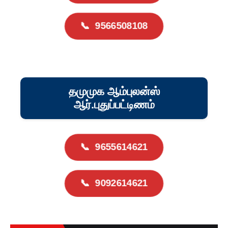
📞
9566508108
தமுமுக ஆம்புலன்ஸ்
ஆர்.புதுப்பட்டிணம்
📞
9655614621
📞
9092614621