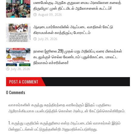
மணமேல்குடி அருகே குறுவள மைய அளவிலான கலைத்
திருவிழா: முன் திட்டமிடல் ஆலோசனைக் கூட்டம்!
August 09, 2026
ஆவுடையார்கோவிலில் அடிப்படை வசதிகள் கேட்டு
கிராமமக்கள் காத்திருப்பு போராட்டம்
July 29, 2026
நாளை (ஜூலை.29) முதல் மறு அறிவிப்பு வரை மீனவர்கள்
கடலுக்குச் செல்ல வேண்டாம்: புதுக்கோட்டை மாவட்ட
நிர்வாகம் எச்சரிக்கை!
July 28, 2026
POST A COMMENT
0 Comments
வாசகர்களின் கருத்து சுதந்திரத்தை வரவேற்கும் இந்தப் பகுதியை
ஆரோக்கியமாக பயன்படுத்திக் கொள்ள அன்புடன் கேட்டுக்கொள்கிறோம்.
1. கருத்து பகுதியில் கருத்துரிமை என்ற அடிப்படையில் வாசகர்கள் இடும்
பின்னூட்டங்கள் மட்டுறுத்தலின்றி அனுமதிக்கப்படுகிறது.