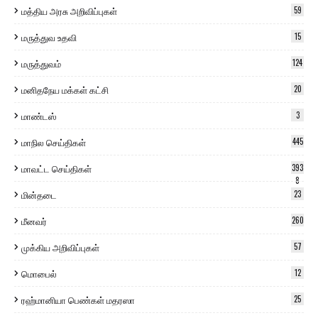
மத்திய அரசு அறிவிப்புகள்
59
மருத்துவ உதவி
15
மருத்துவம்
124
மனிதநேய மக்கள் கட்சி
20
மாண்டஸ்
3
மாநில செய்திகள்
445
மாவட்ட செய்திகள்
393
8
மின்தடை
23
மீனவர்
260
முக்கிய அறிவிப்புகள்
57
மொபைல்
12
ரஹ்மானியா பெண்கள் மதரஸா
25