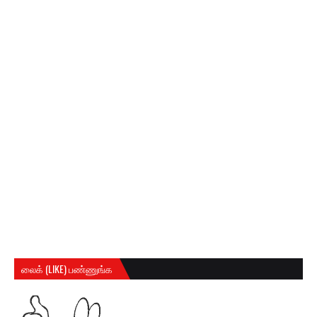
லைக் (LIKE) பண்ணுங்க