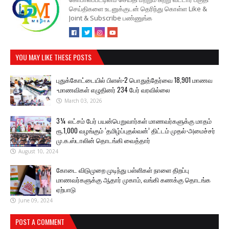
செய்திகளை உடனுக்குடன் தெரிந்து கொள்ள Like &
Joint & Subscribe பண்ணுங்க
YOU MAY LIKE THESE POSTS
புதுக்கோட்டையில் பிளஸ்-2 பொதுத்தேர்வை 18,901 மாணவ
-மாணவிகள் எழுதினர் 234 பேர் வரவில்லை
March 03, 2026
3¼ லட்சம் பேர் பயன்பெறுவார்கள் மாணவர்களுக்கு மாதம்
ரூ.1,000 வழங்கும் ‘தமிழ்ப்புதல்வன்’ திட்டம் முதல்-அமைச்சர்
மு.க.ஸ்டாலின் தொடங்கி வைத்தார்
August 10, 2024
கோடை விடுமுறை முடிந்து பள்ளிகள் நாளை திறப்பு
மாணவர்களுக்கு ஆதார் முகாம், வங்கி கணக்கு தொடங்க
ஏற்பாடு
June 09, 2024
POST A COMMENT