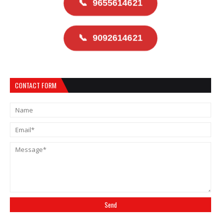
📞
9655614621
📞
9092614621
CONTACT FORM