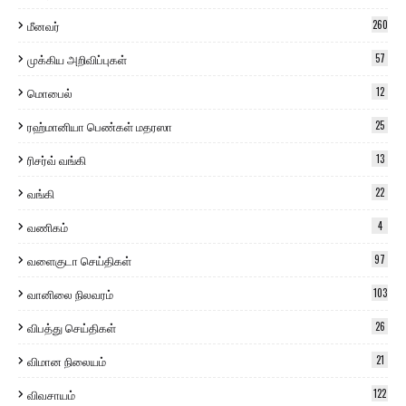
மீனவர்
260
முக்கிய அறிவிப்புகள்
57
மொபைல்
12
ரஹ்மானியா பெண்கள் மதரஸா
25
ரிசர்வ் வங்கி
13
வங்கி
22
வணிகம்
4
வளைகுடா செய்திகள்
97
வானிலை நிலவரம்
103
விபத்து செய்திகள்
26
விமான நிலையம்
21
விவசாயம்
122