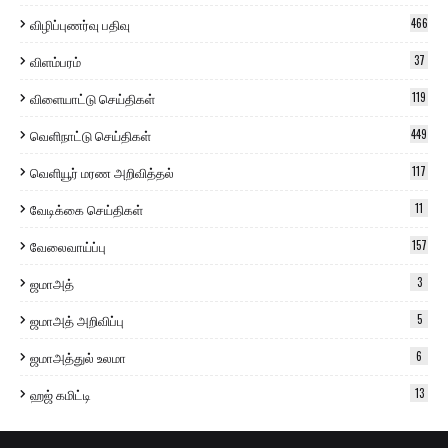
விழிப்புணர்வு பதிவு
466
விளம்பரம்
37
விளையாட்டு செய்திகள்
119
வெளிநாட்டு செய்திகள்
449
வெளியூர் மரண அறிவித்தல்
117
வேடிக்கை செய்திகள்
11
வேலைவாய்ப்பு
157
ஜமாஅத்
3
ஜமாஅத் அறிவிப்பு
5
ஜமாஅத்துல் உலமா
6
ஹஜ் கமிட்டி
13