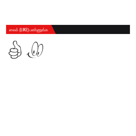
லைக் (LIKE) பண்ணுங்க