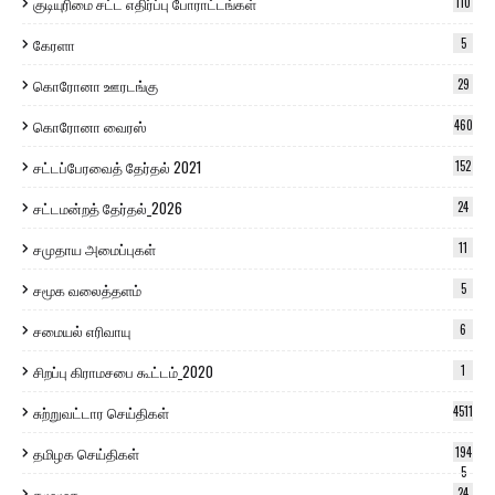
குடியுரிமை சட்ட எதிர்ப்பு போராட்டங்கள்
110
கேரளா
5
கொரோனா ஊரடங்கு
29
கொரோனா வைரஸ்
460
சட்டப்பேரவைத் தேர்தல் 2021
152
சட்டமன்றத் தேர்தல்_2026
24
சமுதாய அமைப்புகள்
11
சமூக வலைத்தளம்
5
சமையல் எரிவாயு
6
சிறப்பு கிராமசபை கூட்டம்_2020
1
சுற்றுவட்டார செய்திகள்
4511
தமிழக செய்திகள்
194
5
தமுமுக
24