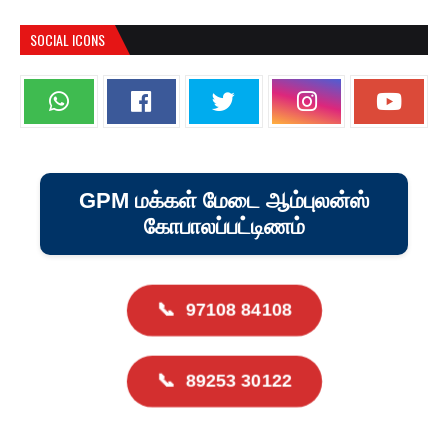
SOCIAL ICONS
GPM மக்கள் மேடை ஆம்புலன்ஸ்
கோபாலப்பட்டிணம்
📞
97108 84108
📞
89253 30122