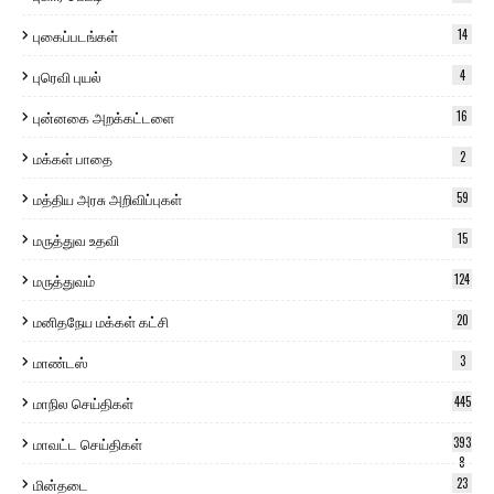
புகைப்படங்கள்
14
புரெவி புயல்
4
புன்னகை அறக்கட்டளை
16
மக்கள் பாதை
2
மத்திய அரசு அறிவிப்புகள்
59
மருத்துவ உதவி
15
மருத்துவம்
124
மனிதநேய மக்கள் கட்சி
20
மாண்டஸ்
3
மாநில செய்திகள்
445
மாவட்ட செய்திகள்
393
8
மின்தடை
23