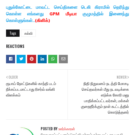
புதுக்கோட்டை மாவட்ட செய்திகளை டெலி கிராமில் தெரிந்து
கொள்ள எங்களது
GPM மீடியா
குழுமத்தில் இணைந்து
கொள்ளுங்கள்..
(கிளிக்)
Tags
கல்வி
REACTIONS
OLDER
NEWER
ரூபாய் நோட்டுகளில் காந்தி படம்
நிதி நிறுவனம் நடத்தி மோசடி
நீக்கப்படமாட்டாது ரிசர்வ் வங்கி
செய்தவர்கள் மீது நடவடிக்கை
விளக்கம்
எடுக்க கோரி மனு
பாதிக்கப்பட்டவர்கள், மக்கள்
குறைதீர்க்கும் நாள் கூட்டத்தில்
கொடுத்தனர்
POSTED BY
ஊர்க்காரன்
கோபாலப்பட்டினம் செய்தி மற்றும் சுற்று வட்டார பகுதி