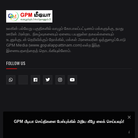
உலகின் பல்வேறு பகுதிகளில் வாழும் கோபாலப்பட்டிணம் மக்களுக்கு, நமது
ஊரின் அன்றாட நிகழ்வுகளையும் ஏனைய பயனுள்ள தகவல்களையும்
உடனுக்குடன் தெரிவிக்கும் நோக்கில், மக்கள் அனைவரின் ஒத்துழைப்போடு
GPM Media (www.gopalappattinam.com) என்ற இந்த
இணையதளத்தைத் தொடங்கியுள்ளோம்.
FOLLOW US
GPM மீடியா செய்திகளை பேஸ்புக்கில் அறிய கீழே லைக் செய்யவும்!