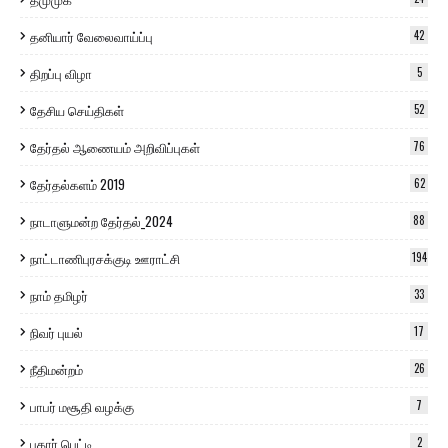
தனியார் வேலைவாய்ப்பு
42
திறப்பு விழா
5
தேசிய செய்திகள்
52
தேர்தல் ஆணையம் அறிவிப்புகள்
76
தேர்தல்களம் 2019
62
நாடாளுமன்ற தேர்தல்_2024
88
நாட்டாணிபுரசக்குடி ஊராட்சி
194
நாம் தமிழர்
33
நிவர் புயல்
17
நீதிமன்றம்
26
பாபர் மசூதி வழக்கு
7
புகார் பெட்டி
2