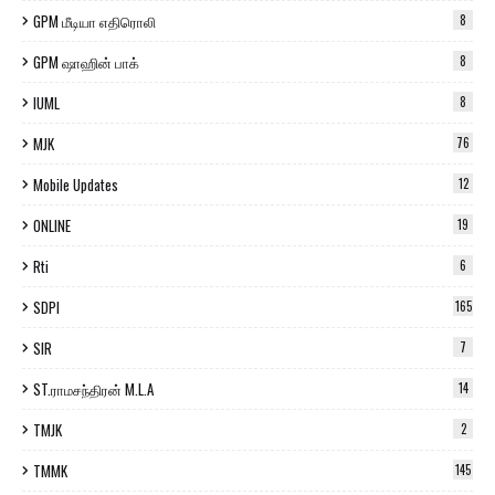
GPM மீடியா எதிரொலி
8
GPM ஷாஹின் பாக்
8
IUML
8
MJK
76
Mobile Updates
12
ONLINE
19
Rti
6
SDPI
165
SIR
7
ST.ராமசந்திரன் M.L.A
14
TMJK
2
TMMK
145