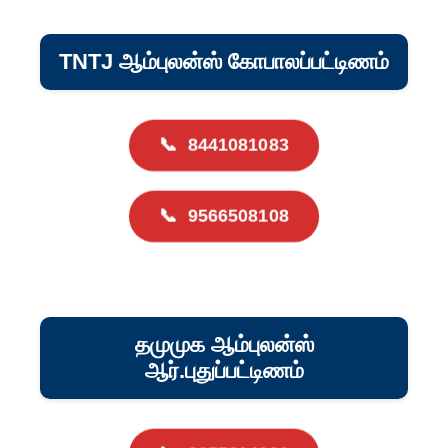
TNTJ ஆம்புலன்ஸ் கோபாலப்பட்டிணம்
📞
8441081083
📞
9566508108
தமுமுக ஆம்புலன்ஸ்
ஆர்.புதுப்பட்டிணம்