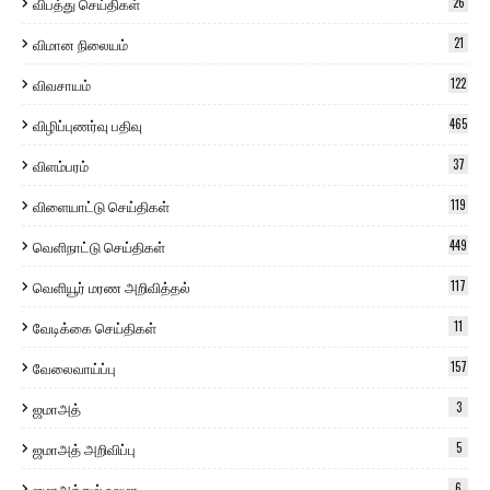
விபத்து செய்திகள்
26
விமான நிலையம்
21
விவசாயம்
122
விழிப்புணர்வு பதிவு
465
விளம்பரம்
37
விளையாட்டு செய்திகள்
119
வெளிநாட்டு செய்திகள்
449
வெளியூர் மரண அறிவித்தல்
117
வேடிக்கை செய்திகள்
11
வேலைவாய்ப்பு
157
ஜமாஅத்
3
ஜமாஅத் அறிவிப்பு
5
ஜமாஅத்துல் உலமா
6