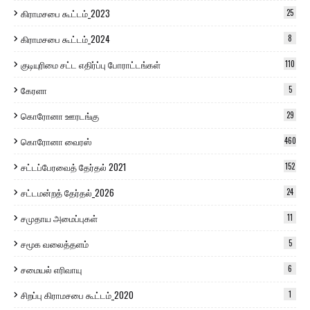
கிராமசபை கூட்டம்_2023
25
கிராமசபை கூட்டம்_2024
8
குடியுரிமை சட்ட எதிர்ப்பு போராட்டங்கள்
110
கேரளா
5
கொரோனா ஊரடங்கு
29
கொரோனா வைரஸ்
460
சட்டப்பேரவைத் தேர்தல் 2021
152
சட்டமன்றத் தேர்தல்_2026
24
சமுதாய அமைப்புகள்
11
சமூக வலைத்தளம்
5
சமையல் எரிவாயு
6
சிறப்பு கிராமசபை கூட்டம்_2020
1