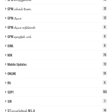
GPM மக்கள் மேடை
31
GPM மீடியா
12
GPM மீடியா எதிரொலி
8
GPM ஷாஹின் பாக்
8
IUML
8
MJK
76
Mobile Updates
12
ONLINE
19
Rti
6
SDPI
165
SIR
7
ST.ராமசந்திரன் M.L.A
14