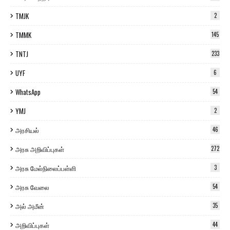
TMJK
2
TMMK
145
TNTJ
233
UYF
6
WhatsApp
54
YMJ
2
அரசியல்
46
அரசு அறிவிப்புகள்
272
அரசு மேல்நிலைப்பள்ளி
3
அரசு வேலை
54
அல் அமீன்
35
அறிவிப்புகள்
44