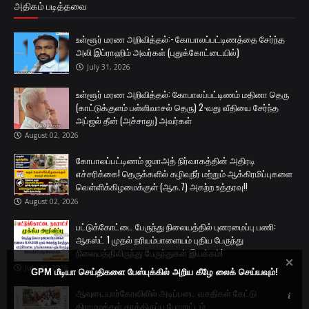
அதிகம் படித்தவை
உள்ளூர் மரண அறிவித்தல்:- கோபாலப்பட்டிணத்தை சேர்ந்த
அலி இப்ராஹிம் அவர்கள் (புதுக்கோட்டையில்)
July 31, 2026
உள்ளூர் மரண அறிவித்தல்: கோபாலப்பட்டிணம் மதினா தெரு
(காட்டுக்குளம் பள்ளிவாசல் தெரு) 2-வது வீதியை சேர்ந்த
அப்ஜல் தீன் (அச்சாலு) அவர்கள்
August 02, 2026
கோபாலப்பட்டிணம் ஜமாஅத் நிர்வாகத்தின் அதிரடி
எச்சரிக்கை! தெருக்களில் கழிவுநீர் மற்றும் ஆக்கிரமிப்புகளை
வெள்ளிக்கிழமைக்குள் (ஆக.7) அகற்ற உத்தரவு!!
August 02, 2026
பட்டுக்கோட்டை பேருந்து நிலையத்தில் புனரமைப்பு பணி:
ஆகஸ்ட் 1 முதல் நரியம்பாளையம் புதிய பேருந்து
நிலையத்திலிருந்து பேருந்துகள் இயக்கம்!
July 30, 2026
GPM மீடியா செய்திகளை பேஸ்புக்கில் அறிய கீழே லைக் செய்யவும்!
ஆவுடையார்கோவிலில் அடிப்படை வசதிகள் கேட்டு
கிராமமக்கள் காத்திருப்பு போராட்டம்