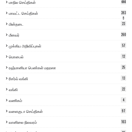
மாநில செய்திகள்
444
மாவட்ட செய்திகள்
393
8
மின்தடை
23
மீனவர்
260
முக்கிய அறிவிப்புகள்
57
மொபைல்
12
ரஹ்மானியா பெண்கள் மதரஸா
25
ரிசர்வ் வங்கி
13
வங்கி
22
வணிகம்
4
வளைகுடா செய்திகள்
97
வானிலை நிலவரம்
103