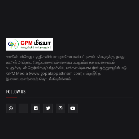
உலகின் பல்வேறு பகுதிகளில் வாழும் கோபாலப்பட்டிணம் மக்களுக்கு, நமது
ஊரின் அன்றாட நிகழ்வுகளையும் ஏனைய பயனுள்ள தகவல்களையும்
உடனுக்குடன் தெரிவிக்கும் நோக்கில், மக்கள் அனைவரின் ஒத்துழைப்போடு
GPM Media (www.gopalappattinam.com) என்ற இந்த
இணையதளத்தைத் தொடங்கியுள்ளோம்.
FOLLOW US