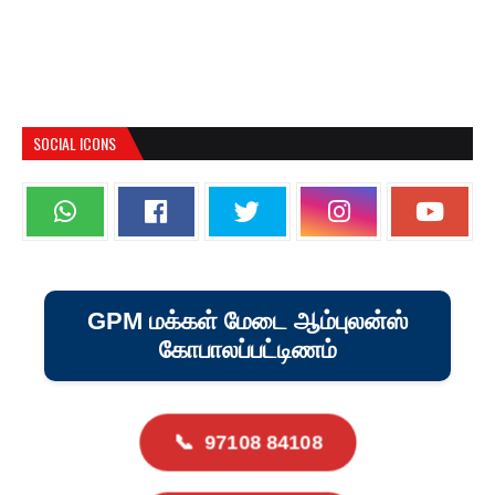
SOCIAL ICONS
GPM மக்கள் மேடை ஆம்புலன்ஸ்
கோபாலப்பட்டிணம்
📞
97108 84108