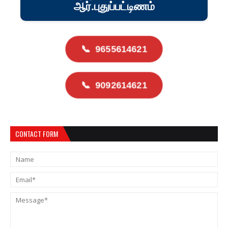
ஆர்.புதுப்பட்டிணம்
📞
9655614621
📞
9092614621
CONTACT FORM