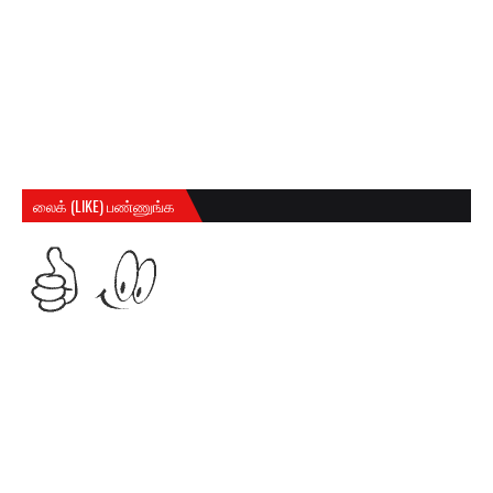
லைக் (LIKE) பண்ணுங்க