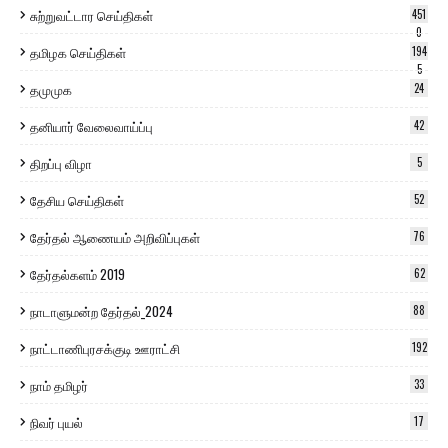
சுற்றுவட்டார செய்திகள்
451
0
தமிழக செய்திகள்
194
5
தமுமுக
24
தனியார் வேலைவாய்ப்பு
42
திறப்பு விழா
5
தேசிய செய்திகள்
52
தேர்தல் ஆணையம் அறிவிப்புகள்
76
தேர்தல்களம் 2019
62
நாடாளுமன்ற தேர்தல்_2024
88
நாட்டாணிபுரசக்குடி ஊராட்சி
192
நாம் தமிழர்
33
நிவர் புயல்
17