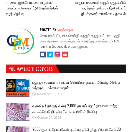
நாளை புதுக்கோட்டை வருகை:
வகுப்பு மாணவர்களும் ஐ.ஐ.டி.யில்
மாவட்ட விளையாட்டு அரங்கத்தில்
படிக்கும் புதிய பயிற்சி திட்டம்
ஐ.ஜி. ஆய்வு
இயக்குனர் காமகோடி தகவல்
POSTED BY
ஊர்க்காரன்
கோபாலப்பட்டினம் செய்தி மற்றும் சுற்று வட்டார பகுதி
செய்திகளை உடனுக்குடன் தெரிந்து கொள்ள Like &
Joint & Subscribe பண்ணுங்க
YOU MAY LIKE THESE POSTS
பஜாஜ் பைனான்ஸ் கடன் கொடுத்த தடை.. ஆர்பிஐ அதிரடி
உத்தரவு.. மக்களே உஷார்..!
November 16, 2023
வருகிற 7-ந்தேதி வரை 2,000 ரூபாய் நோட்டுகளை மாற்ற
காலக்கெடு நீட்டிப்பு ரிசர்வ் வங்கி அறிவிப்பு
October 01, 2023
2000 ரூபாய் நோட்டுகள் புழக்கத்திலிருந்து நீக்கம் செப்.30