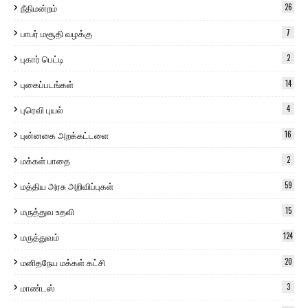
நீதிமன்றம்
26
பாபர் மசூதி வழக்கு
7
புகார் பெட்டி
2
புகைப்படங்கள்
14
புரெவி புயல்
4
புன்னகை அறக்கட்டளை
16
மக்கள் பாதை
2
மத்திய அரசு அறிவிப்புகள்
59
மருத்துவ உதவி
15
மருத்துவம்
124
மனிதநேய மக்கள் கட்சி
20
மாண்டஸ்
3