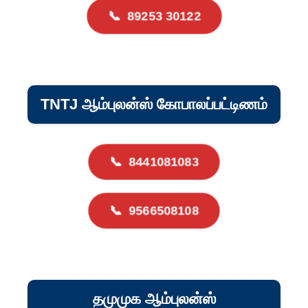
📞
89253 30122
TNTJ ஆம்புலன்ஸ் கோபாலப்பட்டிணம்
📞
8441081083
📞
9566508108
தமுமுக ஆம்புலன்ஸ்