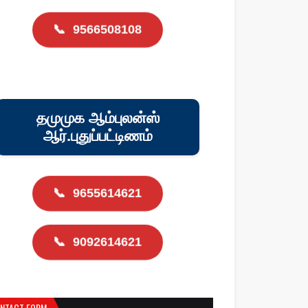
📞
9566508108
தமுமுக ஆம்புலன்ஸ்
ஆர்.புதுப்பட்டிணம்
📞
9655614621
📞
9092614621
NTACT FORM