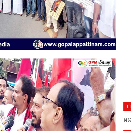
TO
1
4
6