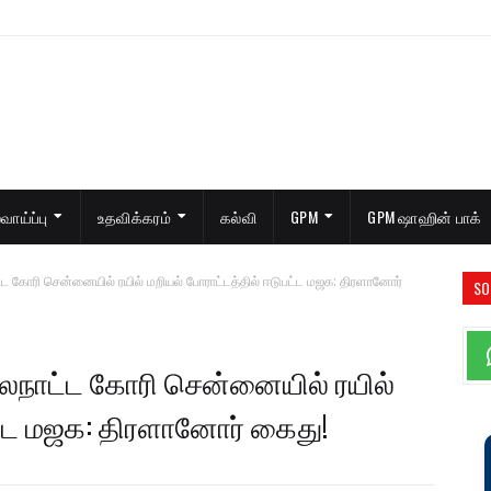
ாய்ப்பு
உதவிக்கரம்
கல்வி
GPM
GPM ஷாஹின் பாக்
 கோரி சென்னையில் ரயில் மறியல் போராட்டத்தில் ஈடுபட்ட மஜக: திரளானோர்
SO
ைநாட்ட கோரி சென்னையில் ரயில்
பட்ட மஜக: திரளானோர் கைது!