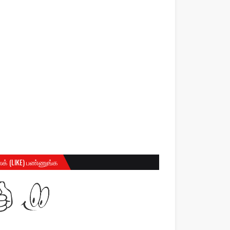
க் (LIKE) பண்ணுங்க