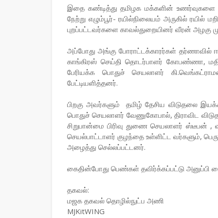
இதை கண்டித்து தமிழக மக்களின் உணர்வுகளை வ
நேற்று எழும்பூர்- ரயில்நிலையம் அருகில் ரயில் 
புறப்பட்டவர்களை காவல்துறையினர் வீரன் அழகு மு
அப்போது அங்கு போராட்டக்காரர்கள் தர்ணாவில் 
காங்கிரஸ் செய்தி தொடர்பாளர் கோபண்ணா, மத
பேரியக்க பொதுச் செயலாளர் கி.வெங்கட்ரா
பேட்டியளித்தனர்.
பிறகு அவர்களும் தமிழ் தேசிய விடுதலை இயக்
பொதுச் செயலாளர் வேணுகோபால், திராவிட விடு
சிறுபான்மை பிரிவு துணை செயலாளர் ஸ்டீபன் , 
செயல்பாட்டாளர் குழந்தை உள்ளிட்ட வர்களும், பெர
அழைத்து செல்லப்பட்டனர்.
கைதின்போது பெண்கள் தவிர்க்கப்பட்டு அனுப்பி வ
தகவல்:
மஜக தகவல் தொழில்நுட்ப அணி
MJKitWING