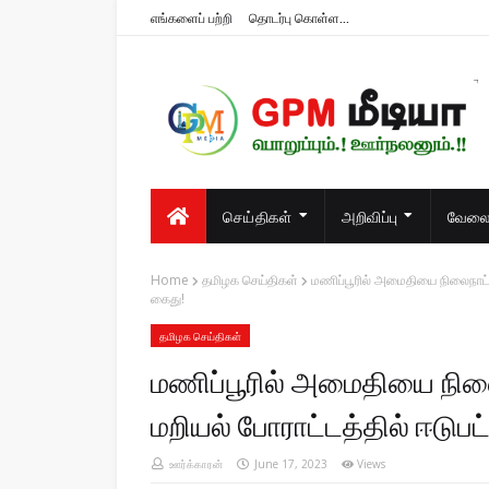
எங்களைப் பற்றி
தொடர்பு கொள்ள...
பொறுப்பும்.! ஊர்நலனும்.!!
செய்திகள்
அறிவிப்பு
வேலைவ
Home
தமிழக செய்திகள்
மணிப்பூரில் அமைதியை நிலைநாட்ட
கைது!
தமிழக செய்திகள்
மணிப்பூரில் அமைதியை நில
மறியல் போராட்டத்தில் ஈடு
ஊர்க்காரன்
June 17, 2023
Views