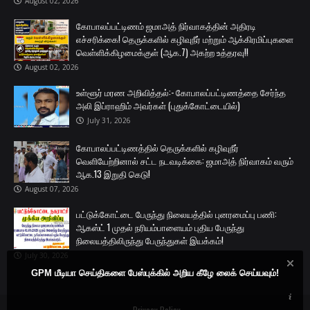
August 02, 2026
கோபாலப்பட்டிணம் ஜமாஅத் நிர்வாகத்தின் அதிரடி
எச்சரிக்கை! தெருக்களில் கழிவுநீர் மற்றும் ஆக்கிரமிப்புகளை
வெள்ளிக்கிழமைக்குள் (ஆக.7) அகற்ற உத்தரவு!!
August 02, 2026
உள்ளூர் மரண அறிவித்தல்:- கோபாலப்பட்டிணத்தை சேர்ந்த
அலி இப்ராஹிம் அவர்கள் (புதுக்கோட்டையில்)
July 31, 2026
கோபாலப்பட்டிணத்தில் தெருக்களில் கழிவுநீர்
வெளியேற்றினால் சட்ட நடவடிக்கை: ஜமாஅத் நிர்வாகம் வரும்
ஆக.13 இறுதி கெடு!
August 07, 2026
பட்டுக்கோட்டை பேருந்து நிலையத்தில் புனரமைப்பு பணி:
ஆகஸ்ட் 1 முதல் நரியம்பாளையம் புதிய பேருந்து
நிலையத்திலிருந்து பேருந்துகள் இயக்கம்!
July 30, 2026
GPM மீடியா செய்திகளை பேஸ்புக்கில் அறிய கீழே லைக் செய்யவும்!
Privacy Policy