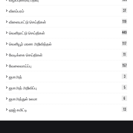
விளம்பரம்
37
விளையாட்டு செய்திகள்
119
வெளிநாட்டு செய்திகள்
449
வெளியூர் மரண அறிவித்தல்
117
வேடிக்கை செய்திகள்
11
வேலைவாய்ப்பு
157
ஜமாஅத்
3
ஜமாஅத் அறிவிப்பு
5
ஜமாஅத்துல் உலமா
6
ஹஜ் கமிட்டி
13