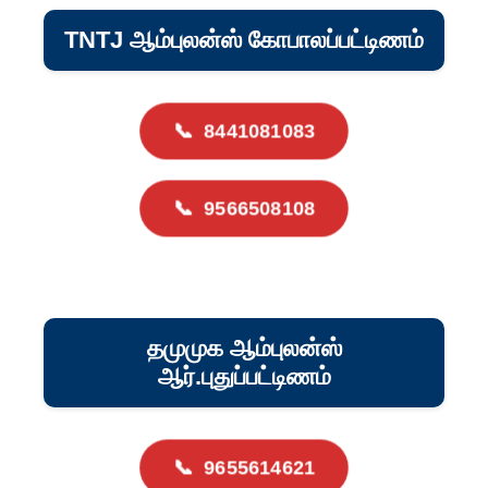
TNTJ ஆம்புலன்ஸ் கோபாலப்பட்டிணம்
📞
8441081083
📞
9566508108
தமுமுக ஆம்புலன்ஸ்
ஆர்.புதுப்பட்டிணம்
📞
9655614621