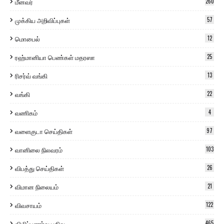
மீனவர்
260
முக்கிய அறிவிப்புகள்
57
மொபைல்
12
ரஹ்மானியா பெண்கள் மதரஸா
25
ரிசர்வ் வங்கி
13
வங்கி
22
வணிகம்
4
வளைகுடா செய்திகள்
97
வானிலை நிலவரம்
103
விபத்து செய்திகள்
26
விமான நிலையம்
21
விவசாயம்
122
விழிப்புணர்வு பதிவு
465