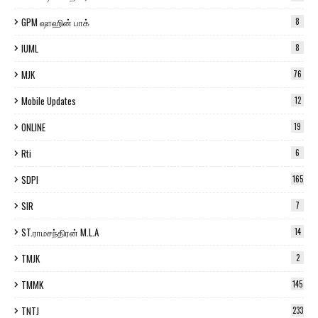
GPM ஷாஹின் பாக்
8
IUML
8
MJK
76
Mobile Updates
12
ONLINE
19
Rti
6
SDPI
165
SIR
7
ST.ராமசந்திரன் M.L.A
14
TMJK
2
TMMK
145
TNTJ
233