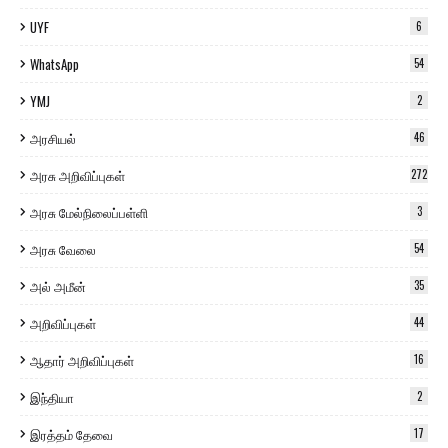
UYF
6
WhatsApp
54
YMJ
2
அரசியல்
46
அரசு அறிவிப்புகள்
272
அரசு மேல்நிலைப்பள்ளி
3
அரசு வேலை
54
அல் அமீன்
35
அறிவிப்புகள்
44
ஆதார் அறிவிப்புகள்
16
இந்தியா
2
இரத்தம் தேவை
17