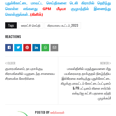
புதுக்கோட்டை மாவட்ட செய்திகளை டெலி கிராமில் தெரிந்து
கொள்ள எங்களது
GPM மீடியா
குழுமத்தில் இணைந்து
கொள்ளுங்கள்..
(கிளிக்)
Tags
ஊராட்சி செய்தி
கிராமசபை கூட்டம்_2023
REACTIONS
OLDER
NEWER
குமாரமங்களம், நா.புரசக்குடி
பாலஸ்தீனில் மருத்துவமனை மீது
கிராமங்களில் பழுதடைந்த சாலைைய
பயங்கரவாத தாக்குதல் நிகழ்த்திய
சீரமைக்க கோரிக்கை
இஸ்ரேலை கண்டித்து புதுக்கோட்டை
கிழக்கு மாவட்டம் கோட்டைப்பட்டினம்
& PR பட்டினம் கிளை சார்பில்
எஸ்டிபிஐ கட்சி பதாகை ஏந்தி
முழக்கம்!
POSTED BY
ஊர்க்காரன்