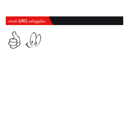
லைக் (LIKE) பண்ணுங்க