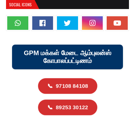
SOCIAL ICONS
GPM மக்கள் மேடை ஆம்புலன்ஸ்
கோபாலப்பட்டிணம்
📞
97108 84108
📞
89253 30122