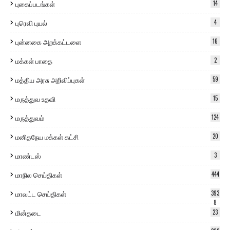
புகைப்படங்கள்
14
புரெவி புயல்
4
புன்னகை அறக்கட்டளை
16
மக்கள் பாதை
2
மத்திய அரசு அறிவிப்புகள்
59
மருத்துவ உதவி
15
மருத்துவம்
124
மனிதநேய மக்கள் கட்சி
20
மாண்டஸ்
3
மாநில செய்திகள்
444
மாவட்ட செய்திகள்
393
8
மின்தடை
23