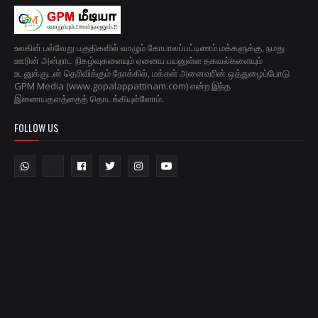
உலகின் பல்வேறு பகுதிகளில் வாழும் கோபாலப்பட்டிணம் மக்களுக்கு, நமது
ஊரின் அன்றாட நிகழ்வுகளையும் ஏனைய பயனுள்ள தகவல்களையும்
உடனுக்குடன் தெரிவிக்கும் நோக்கில், மக்கள் அனைவரின் ஒத்துழைப்போடு
GPM Media (www.gopalappattinam.com) என்ற இந்த
இணையதளத்தைத் தொடங்கியுள்ளோம்.
FOLLOW US