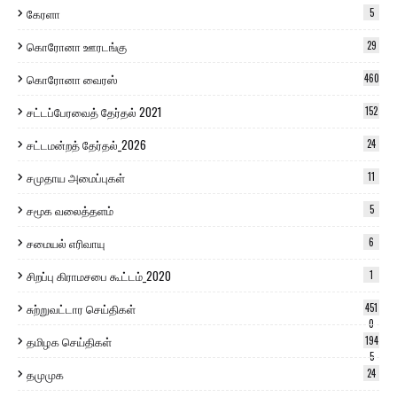
கேரளா
5
கொரோனா ஊரடங்கு
29
கொரோனா வைரஸ்
460
சட்டப்பேரவைத் தேர்தல் 2021
152
சட்டமன்றத் தேர்தல்_2026
24
சமுதாய அமைப்புகள்
11
சமூக வலைத்தளம்
5
சமையல் எரிவாயு
6
சிறப்பு கிராமசபை கூட்டம்_2020
1
சுற்றுவட்டார செய்திகள்
451
0
தமிழக செய்திகள்
194
5
தமுமுக
24