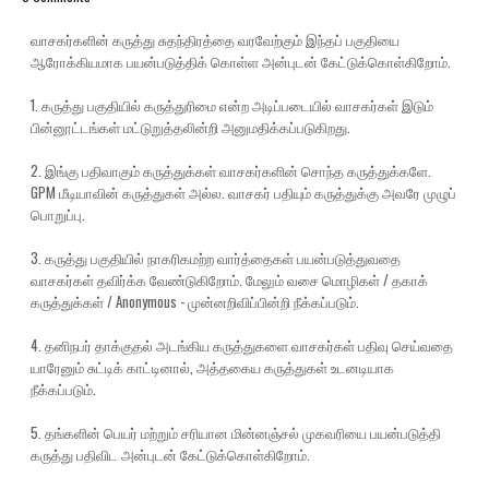
வாசகர்களின் கருத்து சுதந்திரத்தை வரவேற்கும் இந்தப் பகுதியை
ஆரோக்கியமாக பயன்படுத்திக் கொள்ள அன்புடன் கேட்டுக்கொள்கிறோம்.
1. கருத்து பகுதியில் கருத்துரிமை என்ற அடிப்படையில் வாசகர்கள் இடும்
பின்னூட்டங்கள் மட்டுறுத்தலின்றி அனுமதிக்கப்படுகிறது.
2. இங்கு பதிவாகும் கருத்துக்கள் வாசகர்களின் சொந்த கருத்துக்களே.
GPM மீடியாவின் கருத்துகள் அல்ல. வாசகர் பதியும் கருத்துக்கு அவரே முழுப்
பொறுப்பு.
3. கருத்து பகுதியில் நாகரிகமற்ற வார்த்தைகள் பயன்படுத்துவதை
வாசகர்கள் தவிர்க்க வேண்டுகிறோம். மேலும் வசை மொழிகள் / தகாக்
கருத்துக்கள் / Anonymous - முன்னறிவிப்பின்றி நீக்கப்படும்.
4. தனிநபர் தாக்குதல் அடங்கிய கருத்துகளை வாசகர்கள் பதிவு செய்வதை
யாரேனும் சுட்டிக் காட்டினால், அத்தகைய கருத்துகள் உடனடியாக
நீக்கப்படும்.
5. தங்களின் பெயர் மற்றும் சரியான மின்னஞ்சல் முகவரியை பயன்படுத்தி
கருத்து பதிவிட அன்புடன் கேட்டுக்கொள்கிறோம்.