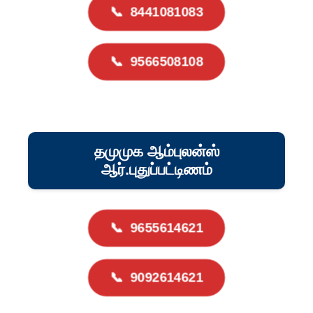
📞
8441081083
📞
9566508108
தமுமுக ஆம்புலன்ஸ்
ஆர்.புதுப்பட்டிணம்
📞
9655614621
📞
9092614621