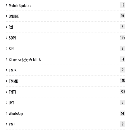
Mobile Updates
12
ONLINE
19
Rti
6
SDPI
165
SIR
7
ST.ராமசந்திரன் M.L.A
14
TMJK
2
TMMK
145
TNTJ
233
UYF
6
WhatsApp
54
YMJ
2