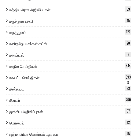
மத்திய அரசு அறிவிப்புகள்
59
மருத்துவ உதவி
15
மருத்துவம்
124
மனிதநேய மக்கள் கட்சி
20
மாண்டஸ்
3
மாநில செய்திகள்
444
மாவட்ட செய்திகள்
393
8
மின்தடை
23
மீனவர்
260
முக்கிய அறிவிப்புகள்
57
மொபைல்
12
ரஹ்மானியா பெண்கள் மதரஸா
25