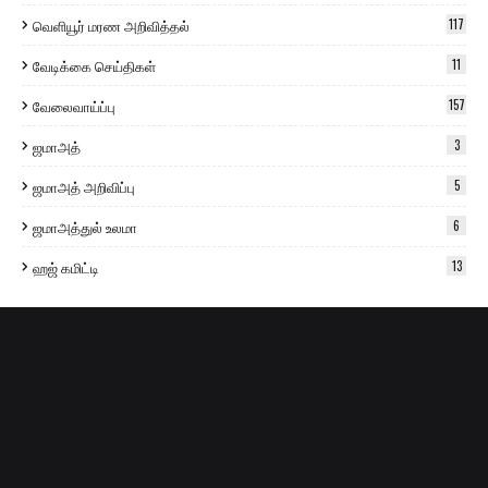
வெளியூர் மரண அறிவித்தல்
117
வேடிக்கை செய்திகள்
11
வேலைவாய்ப்பு
157
ஜமாஅத்
3
ஜமாஅத் அறிவிப்பு
5
ஜமாஅத்துல் உலமா
6
ஹஜ் கமிட்டி
13