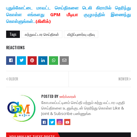
புதுக்கோட்டை மாவட்ட செய்திகளை டெலி கிராமில் தெரிந்து
கொள்ள எங்களது
GPM மீடியா
குழுமத்தில் இணைந்து
கொள்ளுங்கள்..
(கிளிக்)
Tags
சுற்றுவட்டார செய்திகள்
விழிப்புணர்வு பதிவு
REACTIONS
OLDER
NEWER
POSTED BY
ஊர்க்காரன்
கோபாலப்பட்டினம் செய்தி மற்றும் சுற்று வட்டார பகுதி
செய்திகளை உடனுக்குடன் தெரிந்து கொள்ள Like &
Joint & Subscribe பண்ணுங்க
YOU MAY LIKE THESE POSTS