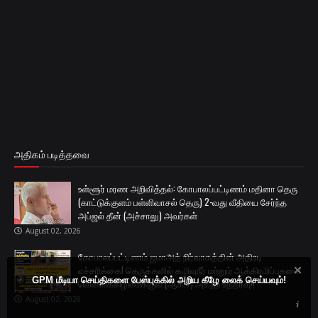
அதிகம் படித்தவை
உள்ளூர் மரண அறிவித்தல்: கோபாலப்பட்டிணம் மதினா தெரு
(காட்டுக்குளம் பள்ளிவாசல் தெரு) 2-வது வீதியை சேர்ந்த
அப்ஜல் தீன் (அச்சாலு) அவர்கள்
August 02, 2026
கோபாலப்பட்டிணம் ஜமாஅத் நிர்வாகத்தின் அதிரடி
எச்சரிக்கை! தெருக்களில் கழிவுநீர் மற்றும் ஆக்கிரமிப்புகளை
GPM மீடியா செய்திகளை பேஸ்புக்கில் அறிய கீழே லைக் செய்யவும்!
வெள்ளிக்கிழமைக்குள் (ஆக.7) அகற்ற உத்தரவு!!
August 02, 2026