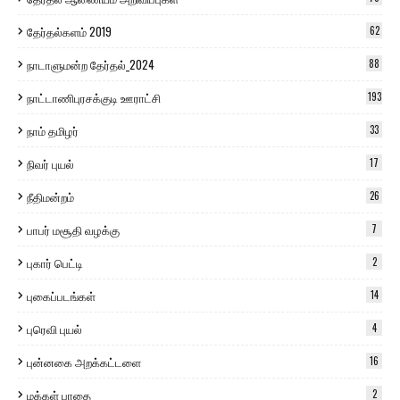
தேர்தல்களம் 2019
62
நாடாளுமன்ற தேர்தல்_2024
88
நாட்டாணிபுரசக்குடி ஊராட்சி
193
நாம் தமிழர்
33
நிவர் புயல்
17
நீதிமன்றம்
26
பாபர் மசூதி வழக்கு
7
புகார் பெட்டி
2
புகைப்படங்கள்
14
புரெவி புயல்
4
புன்னகை அறக்கட்டளை
16
மக்கள் பாதை
2