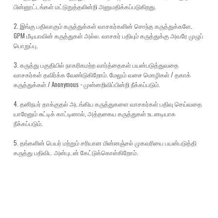
பின்னூட்டங்கள் மட்டுறுத்தலின்றி அனுமதிக்கப்படுகிறது.
2. இங்கு பதிவாகும் கருத்துக்கள் வாசகர்களின் சொந்த கருத்துக்களே.
GPM மீடியாவின் கருத்துகள் அல்ல. வாசகர் பதியும் கருத்துக்கு அவரே முழுப்
பொறுப்பு.
3. கருத்து பகுதியில் நாகரிகமற்ற வார்த்தைகள் பயன்படுத்துவதை
வாசகர்கள் தவிர்க்க வேண்டுகிறோம். மேலும் வசை மொழிகள் / தகாக்
கருத்துக்கள் / Anonymous - முன்னறிவிப்பின்றி நீக்கப்படும்.
4. தனிநபர் தாக்குதல் அடங்கிய கருத்துகளை வாசகர்கள் பதிவு செய்வதை
யாரேனும் சுட்டிக் காட்டினால், அத்தகைய கருத்துகள் உடனடியாக
நீக்கப்படும்.
5. தங்களின் பெயர் மற்றும் சரியான மின்னஞ்சல் முகவரியை பயன்படுத்தி
கருத்து பதிவிட அன்புடன் கேட்டுக்கொள்கிறோம்.