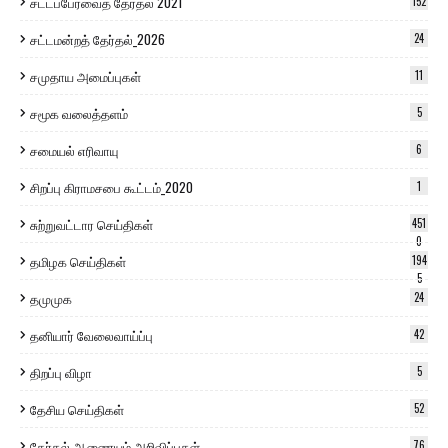
சட்டப்பேரவைத் தேர்தல் 2021
152
சட்டமன்றத் தேர்தல்_2026
24
சமுதாய அமைப்புகள்
11
சமூக வலைத்தளம்
5
சமையல் எரிவாயு
6
சிறப்பு கிராமசபை கூட்டம்_2020
1
சுற்றுவட்டார செய்திகள்
451
0
தமிழக செய்திகள்
194
5
தமுமுக
24
தனியார் வேலைவாய்ப்பு
42
திறப்பு விழா
5
தேசிய செய்திகள்
52
தேர்தல் ஆணையம் அறிவிப்புகள்
76