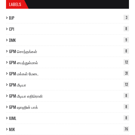
LABELS
BJP
3
CPI
8
DMK
9
GPM சொந்தங்கள்
8
GPM பைத்துல்மால்
12
GPM மக்கள் மேடை
31
GPM மீடியா
12
GPM மீடியா எதிரொலி
8
GPM ஷாஹின் பாக்
8
IUML
8
MJK
76