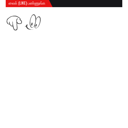
லைக் (LIKE) பண்ணுங்க