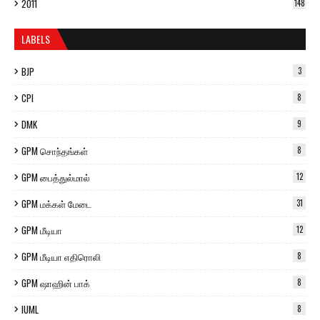
2011
148
LABELS
BJP
3
CPI
8
DMK
9
GPM சொந்தங்கள்
8
GPM பைத்துல்மால்
12
GPM மக்கள் மேடை
31
GPM மீடியா
12
GPM மீடியா எதிரொலி
8
GPM ஷாஹின் பாக்
8
IUML
8