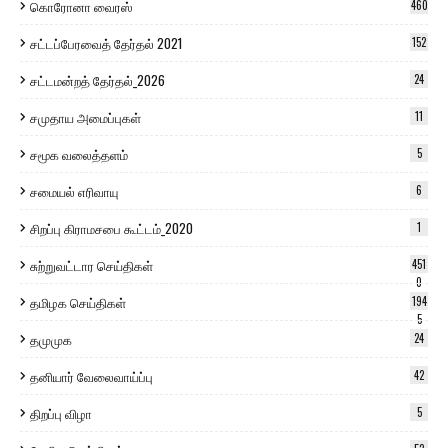
கொரோனா வைரஸ்
460
சட்டப்பேரவைத் தேர்தல் 2021
152
சட்டமன்றத் தேர்தல்_2026
24
சமுதாய அமைப்புகள்
11
சமூக வலைத்தளம்
5
சமையல் எரிவாயு
6
சிறப்பு கிராமசபை கூட்டம்_2020
1
சுற்றுவட்டார செய்திகள்
451
0
தமிழக செய்திகள்
194
5
தமுமுக
24
தனியார் வேலைவாய்ப்பு
42
திறப்பு விழா
5