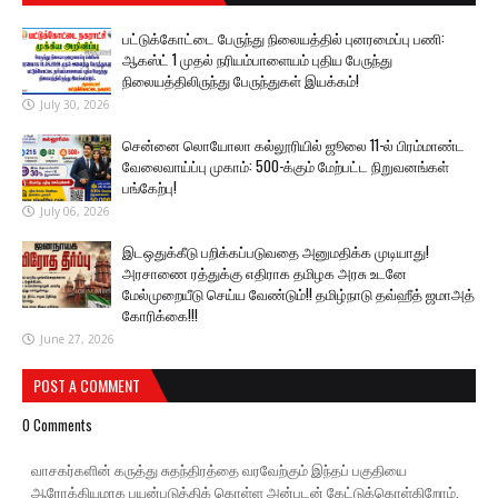
பட்டுக்கோட்டை பேருந்து நிலையத்தில் புனரமைப்பு பணி:
ஆகஸ்ட் 1 முதல் நரியம்பாளையம் புதிய பேருந்து
நிலையத்திலிருந்து பேருந்துகள் இயக்கம்!
July 30, 2026
சென்னை லொயோலா கல்லூரியில் ஜூலை 11-ல் பிரம்மாண்ட
வேலைவாய்ப்பு முகாம்: 500-க்கும் மேற்பட்ட நிறுவனங்கள்
பங்கேற்பு!
July 06, 2026
இடஒதுக்கீடு பறிக்கப்படுவதை அனுமதிக்க முடியாது!
அரசாணை ரத்துக்கு எதிராக தமிழக அரசு உடனே
மேல்முறையீடு செய்ய வேண்டும்!! தமிழ்நாடு தவ்ஹீத் ஜமாஅத்
கோரிக்கை!!!
June 27, 2026
POST A COMMENT
0 Comments
வாசகர்களின் கருத்து சுதந்திரத்தை வரவேற்கும் இந்தப் பகுதியை
ஆரோக்கியமாக பயன்படுத்திக் கொள்ள அன்புடன் கேட்டுக்கொள்கிறோம்.