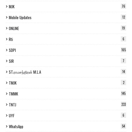
MJK
76
Mobile Updates
12
ONLINE
19
Rti
6
SDPI
165
SIR
7
ST.ராமசந்திரன் M.L.A
14
TMJK
2
TMMK
145
TNTJ
233
UYF
6
WhatsApp
54