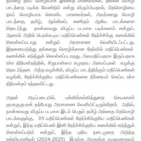
தமிழை தாய் மொழியாக இல்லாத மாணவர்கள், தங்கள் மொழி
பாடத்தை படிக்க வேண்டும் என்று விரும்பியதால், பிறமொழியை
தாய் மொழியாக கொண்ட மாணவர்கள், அவர்களது மொழி
பாடத்தை, தமிழ், ஆங்கிலம், கணிதம் ஆகிய பாடங்களை
தொடர்ந்து நான்காவது விருப்ப படமாக படிக்கலாம் என்றும்,
ஆனால் அதில் பெறக்கூடிய மதிப்பெண்கள் தேர்ச்சிக்கு கணக்கில்
கொள்ளப்படாது என்றும் அரசாணை வெளியிடப்பட்டது.
இதனையடுத்து தங்களது மொழிக்கான தேர்வில் மதிப்பெண்கள்
கணக்கில் எடுத்துக் கொள்ளப்படாதது, அவமதிப்பதாக இருப்பதாக
உச்ச நீதிமன்றத்தில், சிறுபான்மை சமுதாய அமைப்புகள் வழக்கு
தொடர்ந்தன. அந்த வழக்கில், விருப்ப பாடத்திற்கும் மதிப்பெண்கள்
வழங்கி, தேர்ச்சிக்குரிய மதிப்பெண்களை நிர்ணயம் செய்ய உச்ச
நீதிமன்றம் உத்தரவிட்டது .
அதன் அடிப்படையில், பள்ளிக்கல்வித்துறை செயலாளர்
குமரகுருபரன் தற்போது அரசாணை வெளியிட்டிருக்கிறார். அதில்,
நான்காவது விருப்ப படமாக இடம் பெறும் தமிழ் அல்லாத பிறமொழி
பாடங்களுக்கு, 35 மதிப்பெண்கள் தேர்ச்சிக்குரிய மதிப்பெண்கள்
என்றும், இந்த மதிப்பெண் இனி தேர்ச்சிக்குரிய கணக்கில் எடுத்துக்
கொள்ளப்படும் என்றும், இந்த புதிய நடைமுறை அடுத்த
கல்வியாண்டில் (2024-2025) இருந்து அமலுக்கு வருவதாகவும்