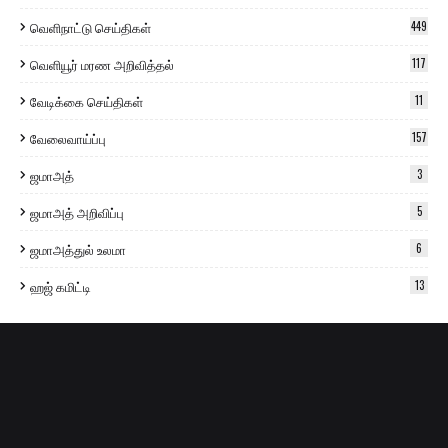
வெளிநாட்டு செய்திகள்
449
வெளியூர் மரண அறிவித்தல்
117
வேடிக்கை செய்திகள்
11
வேலைவாய்ப்பு
157
ஜமாஅத்
3
ஜமாஅத் அறிவிப்பு
5
ஜமாஅத்துல் உலமா
6
ஹஜ் கமிட்டி
13