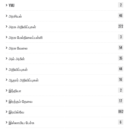
YMJ
2
அரசியல்
46
அரசு அறிவிப்புகள்
272
அரசு மேல்நிலைப்பள்ளி
3
அரசு வேலை
54
அல் அமீன்
35
அறிவிப்புகள்
44
ஆதார் அறிவிப்புகள்
16
இந்தியா
2
இரத்தம் தேவை
17
இரயில்வே
862
இஸ்லாமிய பேச்சு
6