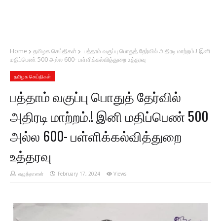
Home
தமிழக செய்திகள்
பத்தாம் வகுப்பு பொதுத் தேர்வில் அதிரடி மாற்றம்.! இனி
மதிப்பெண் 500 அல்ல 600- பள்ளிக்கல்வித்துறை உத்தரவு
தமிழக செய்திகள்
பத்தாம் வகுப்பு பொதுத் தேர்வில்
அதிரடி மாற்றம்.! இனி மதிப்பெண் 500
அல்ல 600- பள்ளிக்கல்வித்துறை
உத்தரவு
எழுத்தாளன்
February 17, 2024
Views