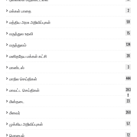
மக்கள் பாதை
2
மத்திய அரசு அறிவிப்புகள்
59
மருத்துவ உதவி
15
மருத்துவம்
124
மனிதநேய மக்கள் கட்சி
20
மாண்டஸ்
3
மாநில செய்திகள்
444
மாவட்ட செய்திகள்
393
8
மின்தடை
23
மீனவர்
260
முக்கிய அறிவிப்புகள்
57
மொபைல்
12