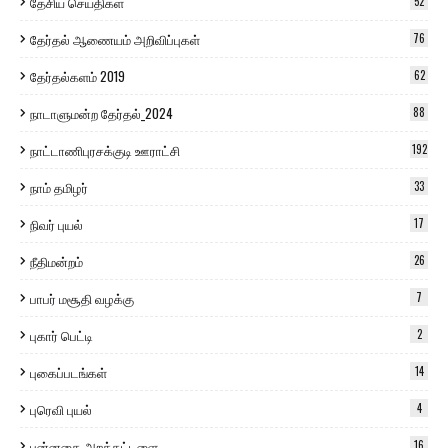
தேசிய செய்திகள்
52
தேர்தல் ஆணையம் அறிவிப்புகள்
76
தேர்தல்களம் 2019
62
நாடாளுமன்ற தேர்தல்_2024
88
நாட்டாணிபுரசக்குடி ஊராட்சி
192
நாம் தமிழர்
33
நிவர் புயல்
17
நீதிமன்றம்
26
பாபர் மசூதி வழக்கு
7
புகார் பெட்டி
2
புகைப்படங்கள்
14
புரெவி புயல்
4
புன்னகை அறக்கட்டளை
16