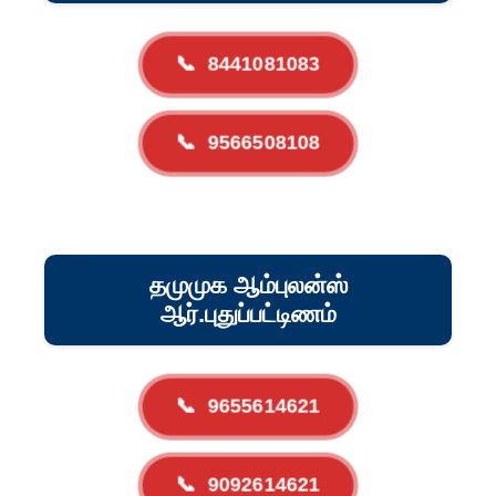
📞
8441081083
📞
9566508108
தமுமுக ஆம்புலன்ஸ்
ஆர்.புதுப்பட்டிணம்
📞
9655614621
📞
9092614621