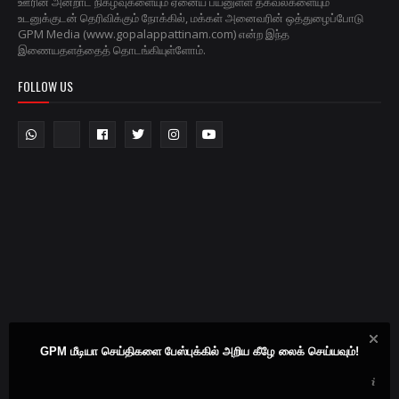
ஊரின் அன்றாட நிகழ்வுகளையும் ஏனைய பயனுள்ள தகவல்களையும்
உடனுக்குடன் தெரிவிக்கும் நோக்கில், மக்கள் அனைவரின் ஒத்துழைப்போடு
GPM Media (www.gopalappattinam.com) என்ற இந்த
இணையதளத்தைத் தொடங்கியுள்ளோம்.
FOLLOW US
GPM மீடியா செய்திகளை பேஸ்புக்கில் அறிய கீழே லைக் செய்யவும்!