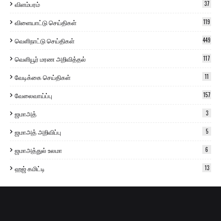
விளம்பரம்
37
விளையாட்டு செய்திகள்
119
வெளிநாட்டு செய்திகள்
449
வெளியூர் மரண அறிவித்தல்
117
வேடிக்கை செய்திகள்
11
வேலைவாய்ப்பு
157
ஜமாஅத்
3
ஜமாஅத் அறிவிப்பு
5
ஜமாஅத்துல் உலமா
6
ஹஜ் கமிட்டி
13