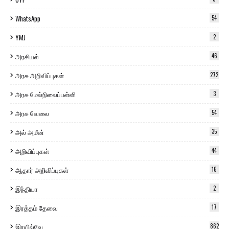
WhatsApp
54
YMJ
2
அரசியல்
46
அரசு அறிவிப்புகள்
272
அரசு மேல்நிலைப்பள்ளி
3
அரசு வேலை
54
அல் அமீன்
35
அறிவிப்புகள்
44
ஆதார் அறிவிப்புகள்
16
இந்தியா
2
இரத்தம் தேவை
17
இரயில்வே
862