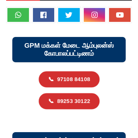
GPM மக்கள் மேடை ஆம்புலன்ஸ்
கோபாலப்பட்டிணம்
📞
97108 84108
📞
89253 30122