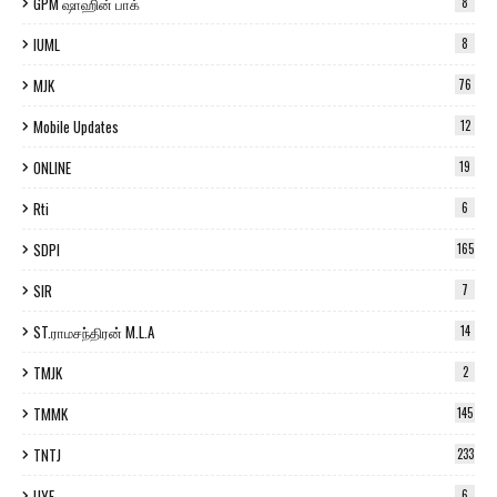
GPM ஷாஹின் பாக்
8
IUML
8
MJK
76
Mobile Updates
12
ONLINE
19
Rti
6
SDPI
165
SIR
7
ST.ராமசந்திரன் M.L.A
14
TMJK
2
TMMK
145
TNTJ
233
UYF
6