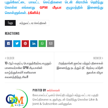
புதுக்கோட்டை மாவட்ட செய்திகளை டெலி கிராமில் தெரிந்து
கொள்ள எங்களது
GPM மீடியா
குழுமத்தில் இணைந்து
கொள்ளுங்கள்..
(கிளிக்)
Tags
சுற்றுவட்டார செய்திகள்
REACTIONS
OLDER
NEWER
10-ஆம் வகுப்பு பொதுத்தேர்வு எழுதும்
அறந்தாங்கி ஐஎம்ஏ மற்றும் திசைகள்
மாணவர்களே GPM மீடியாவின்
இணைந்து நடத்தும் நீட் தேர்வு பயிற்சி
வாழ்த்துக்கள்! கனிவான
துவக்க விழா
கவனத்திற்கு சில!!
POSTED BY
ஊர்க்காரன்
கோபாலப்பட்டினம் செய்தி மற்றும் சுற்று வட்டார பகுதி
செய்திகளை உடனுக்குடன் தெரிந்து கொள்ள Like &
Joint & Subscribe பண்ணுங்க