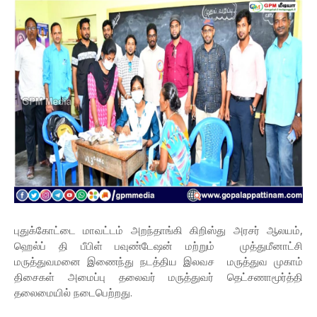
புதுக்கோட்டை மாவட்டம் அறந்தாங்கி கிறிஸ்து அரசர் ஆலயம்,
ஹெல்ப் தி பீபிள் பவுண்டேஷன் மற்றும் முத்துமீனாட்சி
மருத்துவமனை இணைந்து நடத்திய இலவச மருத்துவ முகாம்
திசைகள் அமைப்பு தலைவர் மருத்துவர் தெட்சணாமூர்த்தி
தலைமையில் நடைபெற்றது.