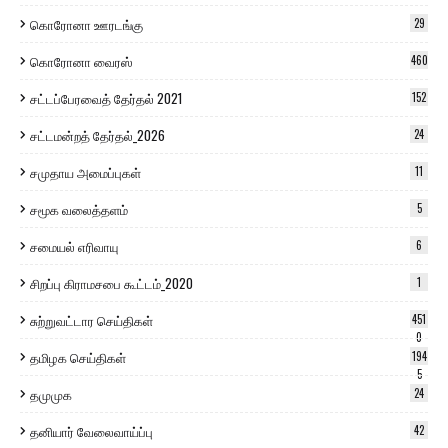
கொரோனா ஊரடங்கு
29
கொரோனா வைரஸ்
460
சட்டப்பேரவைத் தேர்தல் 2021
152
சட்டமன்றத் தேர்தல்_2026
24
சமுதாய அமைப்புகள்
11
சமூக வலைத்தளம்
5
சமையல் எரிவாயு
6
சிறப்பு கிராமசபை கூட்டம்_2020
1
சுற்றுவட்டார செய்திகள்
451
0
தமிழக செய்திகள்
194
5
தமுமுக
24
தனியார் வேலைவாய்ப்பு
42