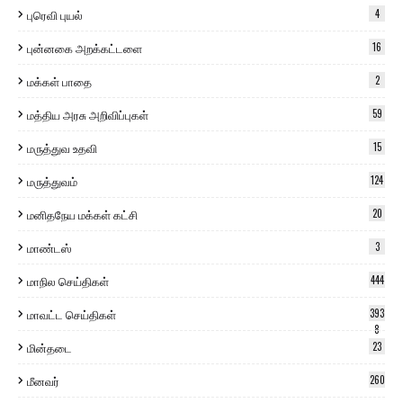
புரெவி புயல்
4
புன்னகை அறக்கட்டளை
16
மக்கள் பாதை
2
மத்திய அரசு அறிவிப்புகள்
59
மருத்துவ உதவி
15
மருத்துவம்
124
மனிதநேய மக்கள் கட்சி
20
மாண்டஸ்
3
மாநில செய்திகள்
444
மாவட்ட செய்திகள்
393
8
மின்தடை
23
மீனவர்
260