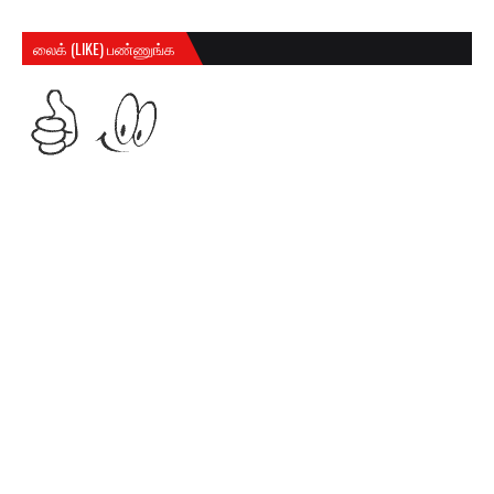
லைக் (LIKE) பண்ணுங்க