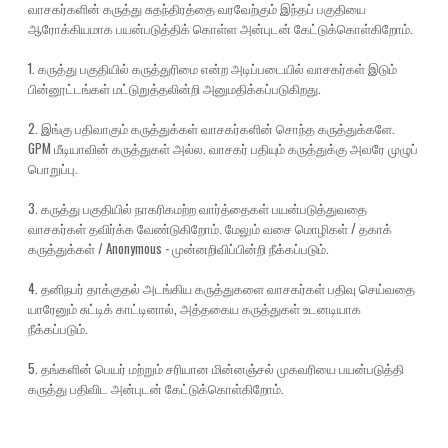
வாசகர்களின் கருத்து சுதந்திரத்தை வரவேற்கும் இந்தப் பகுதியை
ஆரோக்கியமாக பயன்படுத்திக் கொள்ள அன்புடன் கேட்டுக்கொள்கிறோம்.
1. கருத்து பகுதியில் கருத்துரிமை என்ற அடிப்படையில் வாசகர்கள் இடும்
பின்னூட்டங்கள் மட்டுறுத்தலின்றி அனுமதிக்கப்படுகிறது.
2. இங்கு பதிவாகும் கருத்துக்கள் வாசகர்களின் சொந்த கருத்துக்களே.
GPM மீடியாவின் கருத்துகள் அல்ல. வாசகர் பதியும் கருத்துக்கு அவரே முழுப்
பொறுப்பு.
3. கருத்து பகுதியில் நாகரிகமற்ற வார்த்தைகள் பயன்படுத்துவதை
வாசகர்கள் தவிர்க்க வேண்டுகிறோம். மேலும் வசை மொழிகள் / தகாக்
கருத்துக்கள் / Anonymous - முன்னறிவிப்பின்றி நீக்கப்படும்.
4. தனிநபர் தாக்குதல் அடங்கிய கருத்துகளை வாசகர்கள் பதிவு செய்வதை
யாரேனும் சுட்டிக் காட்டினால், அத்தகைய கருத்துகள் உடனடியாக
நீக்கப்படும்.
5. தங்களின் பெயர் மற்றும் சரியான மின்னஞ்சல் முகவரியை பயன்படுத்தி
கருத்து பதிவிட அன்புடன் கேட்டுக்கொள்கிறோம்.