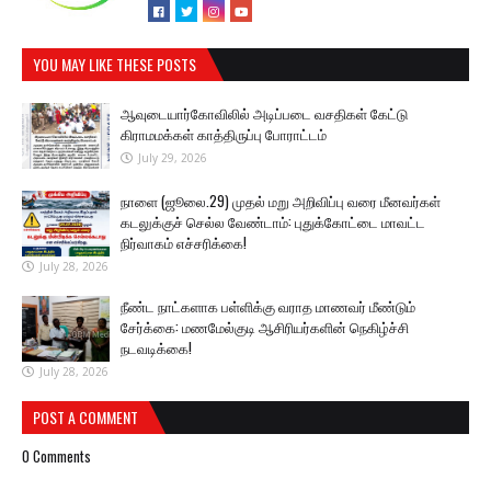
YOU MAY LIKE THESE POSTS
ஆவுடையார்கோவிலில் அடிப்படை வசதிகள் கேட்டு
கிராமமக்கள் காத்திருப்பு போராட்டம்
July 29, 2026
நாளை (ஜூலை.29) முதல் மறு அறிவிப்பு வரை மீனவர்கள்
கடலுக்குச் செல்ல வேண்டாம்: புதுக்கோட்டை மாவட்ட
நிர்வாகம் எச்சரிக்கை!
July 28, 2026
நீண்ட நாட்களாக பள்ளிக்கு வராத மாணவர் மீண்டும்
சேர்க்கை: மணமேல்குடி ஆசிரியர்களின் நெகிழ்ச்சி
நடவடிக்கை!
July 28, 2026
POST A COMMENT
0 Comments