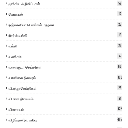
முக்கிய அறிவிப்புகள்
57
மொபைல்
12
ரஹ்மானியா பெண்கள் மதரஸா
25
ரிசர்வ் வங்கி
13
வங்கி
22
வணிகம்
4
வளைகுடா செய்திகள்
97
வானிலை நிலவரம்
103
விபத்து செய்திகள்
26
விமான நிலையம்
21
விவசாயம்
122
விழிப்புணர்வு பதிவு
465