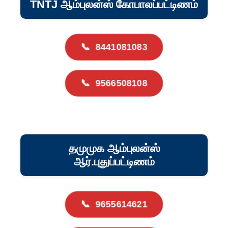
TNTJ ஆம்புலன்ஸ் கோபாலப்பட்டிணம்
📞
8441081083
📞
9566508108
தமுமுக ஆம்புலன்ஸ்
ஆர்.புதுப்பட்டிணம்
📞
9655614621