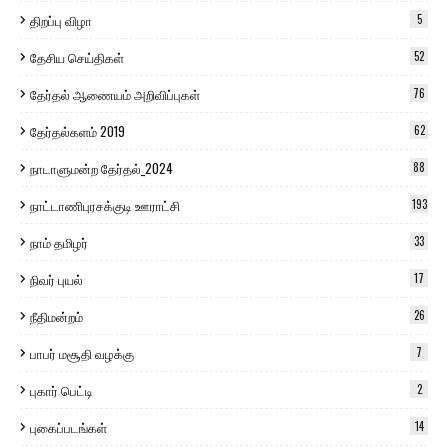
திறப்பு விழா
5
தேசிய செய்திகள்
52
தேர்தல் ஆணையம் அறிவிப்புகள்
76
தேர்தல்களம் 2019
62
நாடாளுமன்ற தேர்தல்_2024
88
நாட்டாணிபுரசக்குடி ஊராட்சி
193
நாம் தமிழர்
33
நிவர் புயல்
17
நீதிமன்றம்
26
பாபர் மசூதி வழக்கு
7
புகார் பெட்டி
2
புகைப்படங்கள்
14