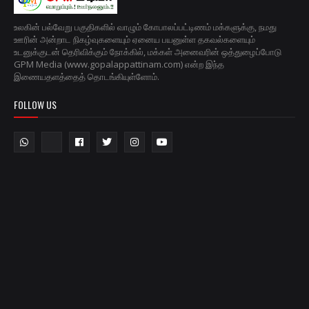
உலகின் பல்வேறு பகுதிகளில் வாழும் கோபாலப்பட்டிணம் மக்களுக்கு, நமது
ஊரின் அன்றாட நிகழ்வுகளையும் ஏனைய பயனுள்ள தகவல்களையும்
உடனுக்குடன் தெரிவிக்கும் நோக்கில், மக்கள் அனைவரின் ஒத்துழைப்போடு
GPM Media (www.gopalappattinam.com) என்ற இந்த
இணையதளத்தைத் தொடங்கியுள்ளோம்.
FOLLOW US