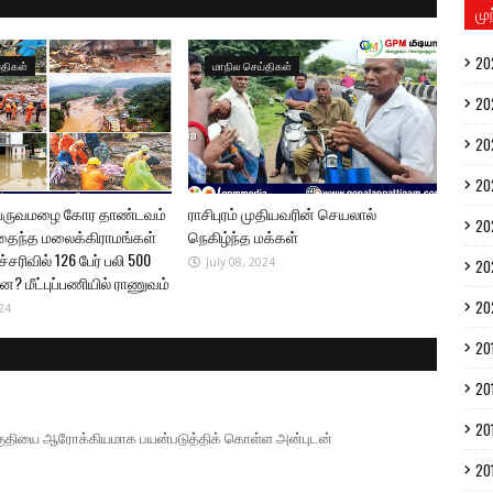
மு
20
்திகள்
மாநில செய்திகள்
20
20
20
 பருவமழை கோர தாண்டவம்
ராசிபுரம் முதியவரின் செயலால்
20
தைந்த மலைக்கிராமங்கள்
நெகிழ்ந்த மக்கள்
சரிவில் 126 பேர் பலி 500
July 08, 2024
20
்ன? மீட்புப்பணியில் ராணுவம்
20
24
20
20
20
் பகுதியை ஆரோக்கியமாக பயன்படுத்திக் கொள்ள அன்புடன்
20