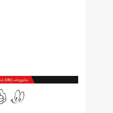
க் (LIKE) பண்ணுங்க