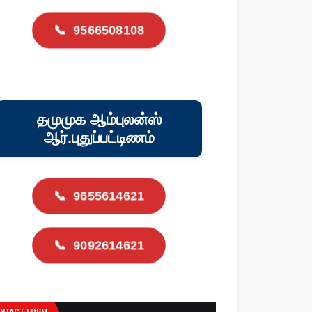
📞
9566508108
தமுமுக ஆம்புலன்ஸ்
ஆர்.புதுப்பட்டிணம்
📞
9655614621
📞
9092614621
NTACT FORM