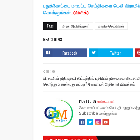
புதுக்கோட்டை மாவட்ட செய்திகளை டெலி கிராமி
கொள்ளுங்கள்..
(கிளிக்)
Tags
அரசு அறிவிப்புகள்
மாநில செய்திகள்
REACTIONS
Facebook
Twitter
OLDER
பிரதமரின் நிதி உதவி திட்டத்தில் பதிவின் நிலையை விவசாய
தெரிந்து கொள்வது எப்படி? வேளாண் அதிகாரி விளக்கம்
POSTED BY
ஊர்க்காரன்
கோபாலப்பட்டினம் செய்தி மற்றும் சு
Subscribe பண்ணுங்க