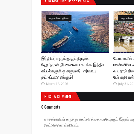
YOU MAY LIKE THESE POSTS
மாநில செய்திகள்
மாநில செய
இந்தியர்களுக்கு குட் நியூஸ்...
கேரளாவில்
ஹோர்முஸ் நீரிணையை கடக்க இந்திய
மண்ணில் பு
கப்பல்களுக்கு அனுமதி.. எரிவாயு
வயநாடு நிலச்
தட்டுப்பாடு நீங்கும்!
பேர் கதி என
March 12, 2026
July 31, 20
POST A COMMENT
0 Comments
வாசகர்களின் கருத்து சுதந்திரத்தை வரவேற்கும் இந்தப
கேட்டுக்கொள்கிறோம்.