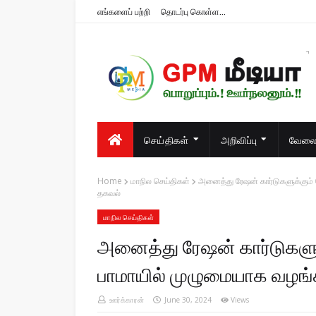
எங்களைப் பற்றி
தொடர்பு கொள்ள...
பொறுப்பும்.! ஊர்நலனும்.!!
செய்திகள்
அறிவிப்பு
வேலைவ
Home
மாநில செய்திகள்
அனைத்து ரேஷன் கார்டுகளுக்கும் ம
தகவல்
மாநில செய்திகள்
அனைத்து ரேஷன் கார்டுகளுக்க
பாமாயில் முழுமையாக வழங்க
ஊர்க்காரன்
June 30, 2024
Views