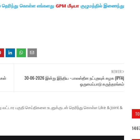
ல் தெரிந்து கொள்ள எங்களது
GPM மீடியா
குழுமத்தில் இணைந்து
NEWER
ிகள்
30-06-2026 இன்று இந்திய - பாலஸ்தீன நட்புறவுக் கழக (IPFA)
ஒருமைப்பாடு கருத்தரங்கம்
ற்று வட்டார பகுதி செய்திகளை உடனுக்குடன் தெரிந்து கொள்ள Like & Joint &
TO
1
4
6