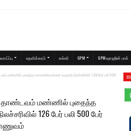
ாய்ப்பு
உதவிக்கரம்
கல்வி
GPM
GPM ஷாஹின் பாக்
் மண்ணில் புதைந்த மலைக்கிராமங்கள் வயநாடு நிலச்சரிவில் 126 பேர் பலி 500
SO
தாண்டவம் மண்ணில் புதைந்த
ச்சரிவில் 126 பேர் பலி 500 பேர்
ராணுவம்