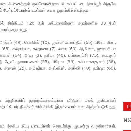
வை அனைத்தும் ஒவ்வொன்றாக மீட்கப்பட்டன. நிலம்பூர் அருகே
ும் மேற்பட்டோரின் உடல்கள் கரை ஒதுங்கிக்கிடந்தன.
தில் சிக்கியும் 126 பேர் பலியானார்கள். அவர்களில் 39 பேர்
வரம் வருமாறு:-
 அஷ்ரப் (49), லெனின் (10), குன்னிமொய்தீன் (65), பிரேம லீலா,
 (65), கவுசல்யா, சஹானா (7), வாசு (60), ஆமினா, ஜுபைரியா
ோகனன் (64), அனு (3), நசீமா (40), பங்கலாட்சி (75), கூடலூர்
தி தேவி, நாராயணன் (55), பிரேமா (55), கல்யாணகுமார் (56),
5), அனஸ் (25), அம்ஷியா, அஸ்வின், அசினி (10), நபிஷா (60),
ாடி பகுதிகளில் நூற்றுக்கணக்கான வீடுகள் மண் குவியலால்
TO
ற்பட்டோர் நிலச்சரிவில் சிக்கி இருக்கலாம் என அஞ்சப்படுகிறது.
1
4
6
ம் தேசிய மீட்பு படையினர் தொடர்ந்து முயன்று வருகிறார்கள்.