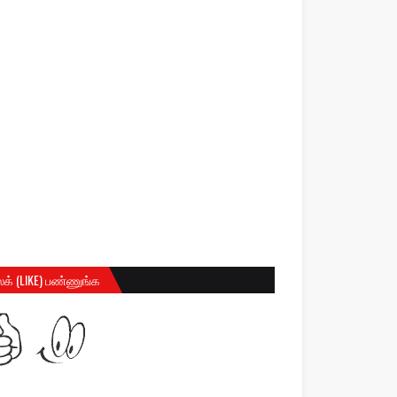
க் (LIKE) பண்ணுங்க