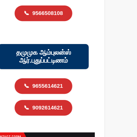
📞
9566508108
தமுமுக ஆம்புலன்ஸ்
ஆர்.புதுப்பட்டிணம்
📞
9655614621
📞
9092614621
NTACT FORM