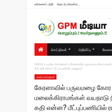
எங்களைப் பற்றி
தொடர்பு கொள்ள...
பொறுப்பும்.! ஊர்நலனும்.!!
செய்திகள்
அறிவிப்பு
வேலைவ
Home
மாநில செய்திகள்
கேரளாவில் பருவமழை கோர தாண்டவம
பேர் கதி என்ன? மீட்புப்பணியில் ராணுவம்
மாநில செய்திகள்
கேரளாவில் பருவமழை கோர 
மலைக்கிராமங்கள் வயநாடு நில
கதி என்ன? மீட்புப்பணியில் 