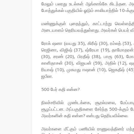
மேலும் பலரது உடல்கள் ஆங்காங்கே கிடந்தன. அ
போத்துக்கல் பகுதியில் ஓடும் சாலியாற்றில் 10-க்க
மண்ணுக்குள் புதைந்தும், காட்டாற்று வெள்ளத்
அடையாளம் தெரியவந்துள்ளது. அவர்கள் பெயர் வி
ரோக் ஷனா (வயது 35), கிரீஷ் (30), ரம்லத் (53),
ரெஜினா, விஜிஷ் (37), ஷ்ரேயா (19), தாமோதரன்
(30), சரண் (20), பிரதீஷ் (38), பாரூ (63), ம
காளிதாசன் (30), விஜயன் (59), அதில் (12), ஷ
ரியாஷ் (10), முகமது ஈஷான் (10), ஜெகதீஷ் (4
ஜபீலா.
500 பேர் கதி என்ன?
நிலச்சரிவில் முண்டக்கை, சூரல்மலை, மேப்ப
சூழப்பட்டன. அப்பகுதிகளை சேர்ந்த 500-க்கும் மே
அவர்களின் கதி என்ன? என்பது தெரியவில்லை.
அவர்களை மீட்கும் பணியில் ராணுவத்தினர் மற்று