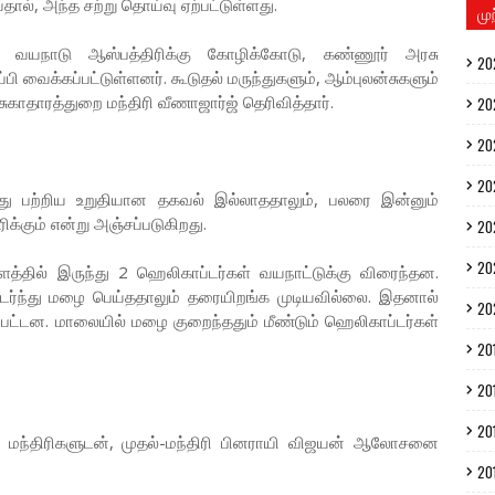
தால், அந்த சற்று தொய்வு ஏற்பட்டுள்ளது.
மு
்காக வயநாடு ஆஸ்பத்திரிக்கு கோழிக்கோடு, கண்ணூர் அரசு
20
்பி வைக்கப்பட்டுள்ளனர். கூடுதல் மருந்துகளும், ஆம்புலன்சுகளும்
காதாரத்துறை மந்திரி வீணாஜார்ஜ் தெரிவித்தார்.
20
20
20
்பது பற்றிய உறுதியான தகவல் இல்லாததாலும், பலரை இன்னும்
கும் என்று அஞ்சப்படுகிறது.
20
20
தில் இருந்து 2 ஹெலிகாப்டர்கள் வயநாட்டுக்கு விரைந்தன.
ந்து மழை பெய்ததாலும் தரையிறங்க முடியவில்லை. இதனால்
20
ப்பட்டன. மாலையில் மழை குறைந்ததும் மீண்டும் ஹெலிகாப்டர்கள்
20
20
20
ித்து மந்திரிகளுடன், முதல்-மந்திரி பினராயி விஜயன் ஆலோசனை
20